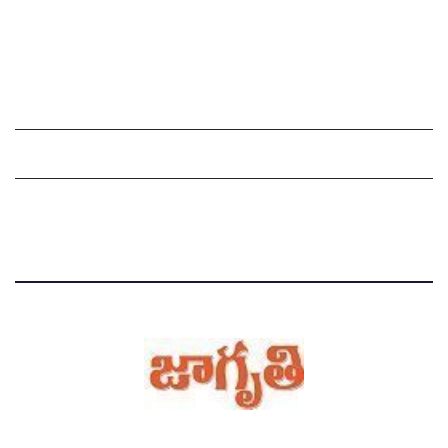
చందాదారులుగా చేరండి
Grievance Redressal Mechanism
Grievances
Privacy Policy