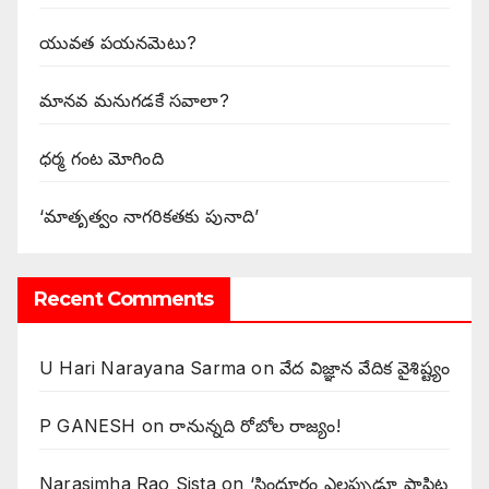
యువత పయనమెటు?
మానవ మనుగడకే సవాలా?
ధర్మ గంట మోగింది
‘మాతృత్వం నాగరికతకు పునాది’
Recent Comments
U Hari Narayana Sarma
on
వేద విజ్ఞాన వేదిక వైశిష్ట్యం
P GANESH
on
‌రానున్నది రోబోల రాజ్యం!
Narasimha Rao Sista
on
‘సిందూరం ఎల్లప్పుడూ పాపిట