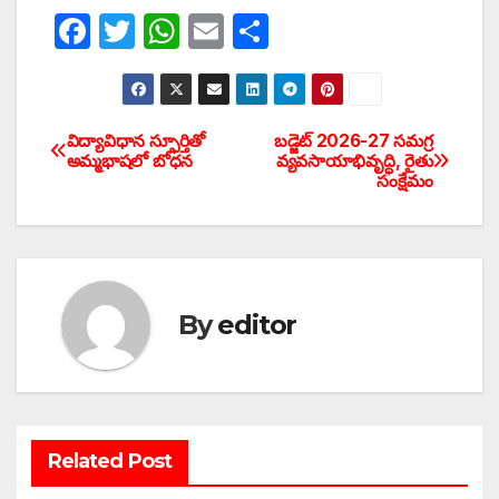
F
T
W
E
S
a
w
h
m
h
c
itt
at
ail
ar
e
er
s
e
విద్యావిధాన స్ఫూర్తితో
బడ్జెట్‌ 2026-27 ‌సమగ్ర
Post
అమ్మభాషలో బోధన
వ్యవసాయాభివృద్ధి, రైతు
b
A
సంక్షేమం
navigation
o
p
o
p
k
By
editor
Related Post