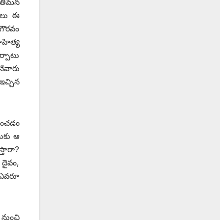
్రతిమన
థాలు ఈ
 గౌరవం
ాహిత్య
ర్పాటు
నేవారు
ఇచ్చిన
ఘించడం
నుకు ఆ
్తారా?
 దైవం,
ి ఎవరూ
 నుంచి