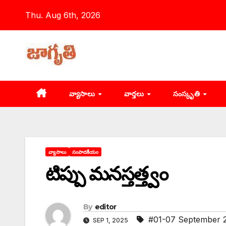
Skip
Thu. Aug 6th, 2026
to
content
వ్యాసాలు
వార్తలు
సంస్కృతి
వ్యాసాలు
సంపాదకీయం
టిప్పు మనస్తత్త్వం
By
editor
#01-07 September 
SEP 1, 2025