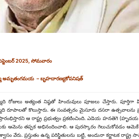
సెప్టెంబర్‌ 2025, ‌సోమవారం
్మా అమృతంగమయ – బృహదారణ్యకోపనిషత్‌
మిది రోజులు అత్యంత నిష్ఠతో హిందువులు పూజలు చేస్తారు. పూర్తిగా
మ్మిది రూపాలతో కొలుస్తారు. ఈ సంవత్సరం మైసూరు దసరా ఉత్సవాలను 
‌ప్రారంభిస్తారని ఆ రాష్ట్ర ప్రభుత్వం ప్రకటించింది. ఎడెయ హనతెగె (హృదయ
దుకు ఆమెను తప్పక అభినందించాలి. ఆ పురస్కారం గెలుచుకోవడం ఆమెకే
సం వేరు. ప్రస్తుతం ఉన్న పరిస్థితులను బట్టి, అందునా కర్ణాటక రాష్ట్ర స