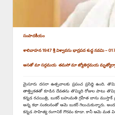
సంపాదకీయం
శాలివాహన 1947 శ్రీ విశ్వావసు భాద్రపద శుద్ధ నవమి – 01 
అసతో మా సద్గమయ తమసో మా జ్యోతిర్గమయ మృత్యోర
మైసూరు దసరా ఉత్సవాలకు ప్రపంచ ప్రసిద్ధి ఉంది. తొమ్
తాత్త్వికతతో కూడిన దేవతను తొమ్మిది రోజుల పాటు తొ
కన్నడ రచయిత్రి, బుకర్‌ ‌బహుమతి గ్రహీత బాను ముస్తాక్‌ 
అన్న కథా సంకలనంతో ఆమె బుకర్‌ ‌గెలుచుకున్నారు. అం
కన్నడ సాహిత్య రంగానికే గౌరవం కూడా. కానీ ఆమె మత విశ్వా