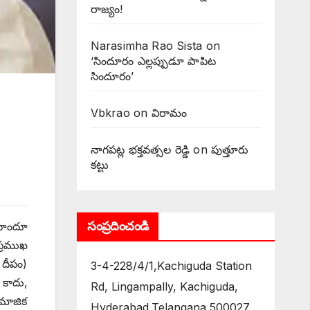
రాజ్యం!
Narasimha Rao Sista
on
‘సిందూరం ఎల్లప్పుడూ పాపిట
సిందూరం’
Vbkrao
on
విరామం
నాగపట్ల భక్తవత్సల రెడ్డి
on
పుత్తూరు
కట్టు
సంప్రదించండి
 హిందూ
ప్రముఖ
 దీపం)
3-4-228/4/1,Kachiguda Station
 కాదు,
Rd, Lingampally, Kachiguda,
ామాజిక
Hyderabad,Telangana 500027