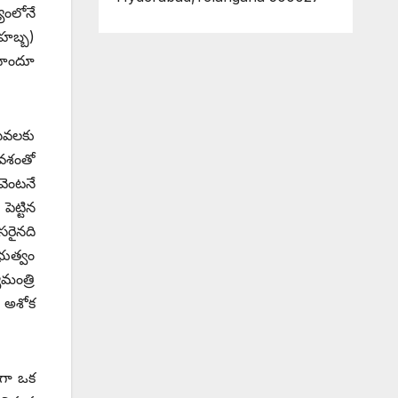
యంలోనే
హబ్బ)
 హిందూ
సేవలకు
రవశంతో
వెంటనే
ెట్టిన
సరైనది
భుత్వం
మంత్రి
ే అశోక
ాగా ఒక