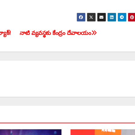
ాక్‌!
నాటి వ్యవస్థకు కేంద్రం దేవాలయం