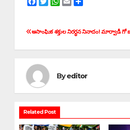
F
T
W
E
S
a
w
h
m
h
c
itt
at
ail
ar
e
er
s
e
అసాంఘిక శక్తుల నిరర్ధన నినాదం! ‌మార్వాడీ గో బ్య
Post
b
A
navigation
o
p
o
p
k
By
editor
Related Post