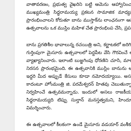
వాతావరణం, ప్రభుత్వ వైఖరిని బట్టి ఆమెను ఆహ్వానిం
ముఖ్యమంత్రి సిద్ధరామయ్య ప్రకటన సామాజిక మా
ప్రారంభించాలని కోరుతూ బాను ముస్తాక్‌ను లాంఛనంగా ఆ
ఉత్సవాలను ఒక ముస్లిం మహిళ చేత ప్రారంభింప చేసి, ప్రపంచ 
బాను ప్రగతిశీల భావాలున్న రచయిత్రి అని, కర్ణాటకలో
గుర్తింపుగా మైసూరు ఉత్సవాలలో పెద్దపీట వేసి గౌరవించే
వ్యాఖ్యానించారు. ఇలాంటి బుజ్జగింపు ధోరణిని చూసి, మ
నిరసన ప్రారంభమైంది. ఈ ఉత్సవానికి ముస్లిం బానును ఆహ్
ఇద్దరి మీద అప్పుడే కేసులు కూడా నమోదయ్యాయి. అసల
కాదంటూ హోంమంత్రి జి. పరమేశ్వరన్‌ ‌హితవు చెబుతున్న
నిర్వహించే ఉత్సవమన్నాడు. ఇందులో అసలు రాజకీయమే 
సిద్ధరామయ్యది టిప్పు సుల్తాన్‌ ‌మనస్తత్వమని, హిందూధ
విమర్శించారు.
ఈ ఉత్సవాలలో కీలకంగా ఉండే మైసూరు వడయార్‌ ‌వంశీకుడ