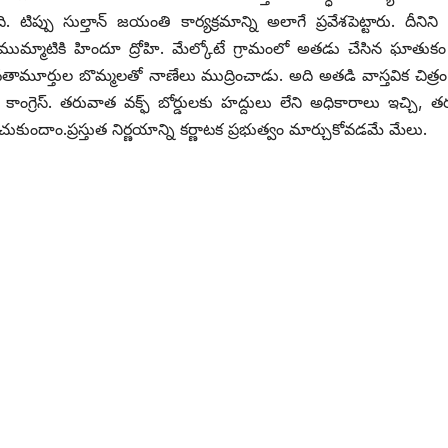
ది. టిప్పు సుల్తాన్‌ ‌జయంతి కార్యక్రమాన్ని అలాగే ప్రవేశపెట్టారు. దీనిని 
్‌ ‌ముమ్మాటికి హిందూ ద్రోహి. మేల్కోటే గ్రామంలో అతడు చేసిన ఘాతుకం 
ూర్తుల బొమ్మలతో నాణేలు ముద్రించాడు. అది అతడి వాస్తవిక చిత్రం
ాంగ్రెస్‌. ‌తరువాత వక్ఫ్ ‌బోర్డులకు హద్దులు లేని అధికారాలు ఇచ్చి, 
ుందాం.ప్రస్తుత నిర్ణయాన్ని కర్ణాటక ప్రభుత్వం మార్చుకోవడమే మేలు.