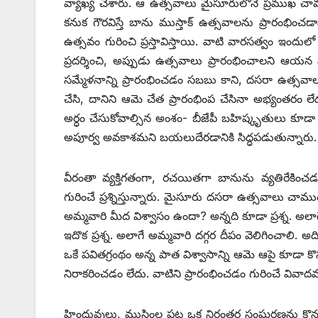
వ్యాఖ్య చేశారు. ఆ ఉత్సవాలు మైసూరులోనే ప్రముఖ చ
కనుక గౌరవిస్తే బాను ముస్తాక్‌ ఉత్సవాలను ప్రారంభి
ఉత్సవం గురించి ప్రస్తావిస్తాయి. వాటి వారసత్వం ఇందుల
ప్రదర్శించి, అప్పుడు ఉత్సవాలు ప్రారంభించాలని ఆయ
సమ్మేళనాన్ని ప్రారంభించడం సబబు కాని, దసరా ఉత్సవాల
చేసి, దానిని ఆమె చేత ప్రారంభింప చేసినా అభ్యంతరం ల
అర్ధం చేసుకోవాల్సిన అంశం- బీజేపీ బహిష్కృతులు కూడా 
అపూర్వ అవకాశమని బయలుదేరడానికి సిద్ధపడుతున్నారు.
వీరంతా వ్యక్తిగతంగా, రచయితగా బానును వ్యతిరేకించడం
గురించే ప్రశ్నిస్తున్నారు. మైసూరు దసరా ఉత్సవాలు చా
అమ్మవారి మీద విశ్వాసం ఉందా? అన్నది కూడా ప్రశ్న. అల
ఇదొక ప్రశ్న. అలాగే అమ్మవారి దగ్గర దీపం వెలిగించాలి. 
ఒకే పవితగ్రంథం అన్న పాత విశ్వాసాన్ని ఆమె ఆపై కూడా కొ
నిరాకరించడం లేదు. వాటిని ప్రారంభించడం గురించే వివా
హిందువులు, ముస్లింల పట్ల ఒక నిరంతర సంఘర్షణను క