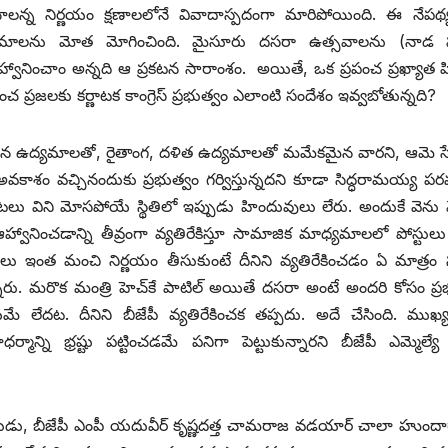
చాలన్న నిర్ణయం క్షణాలలోనే వివాదాస్పదంగా మారిపోయింది. ఈ నేపథ్
ధ్యమాలను మోత మోగించింది. మైసూరు దసరా ఉత్సవాలను (నాడ 
హ్వానించాం అన్నది ఆ ప్రకటన సారాంశం. అయితే, ఒక ప్రపంచ ప్రఖ్యాత
ప్రజలకు కర్ణాటక కాంగ్రెస్‌ ‌ప్రభుత్వం ఎలాంటి సందేశం ఇవ్వబోతున్నది?
 జరిగిన ఉద్యమాలతో, రైతాంగ, దళిత ఉద్యమాలతో మమేకమైన వారని, ఆమె 
 అవకాశం వచ్చినందుకు ప్రభుత్వం గర్విస్తున్నదని కూడా సిద్ధరామయ్య ప
ాటలు విని మోసపోయే స్థితిలో ఇప్పుడు హిందువులు లేరు. అందుకే వెను 
వానించడాన్ని తీవ్రంగా వ్యతిరేకిస్తూ సామాజిక మాధ్యమాలలో పోస్టులు ప
ు ఇంత మంచి నిర్ణయం తీసుకుంటే దీనిని వ్యతిరేకించడం ఏ మాత్రం 
ారు. మరొక మంత్రి హెచ్‌కే పాటిల్‌ అయితే దసరా అంటే అందరి కోసం ప్ర
లేదట. దీనిని బీజేపీ వ్యతిరేకించక తప్పదు. అదే చేసింది. ముఖ్య
ర్మాన్ని భ్రష్టు పట్టించడమే పనిగా పెట్టుకున్నారని బీజేపీ ఎమ్మెల్య
ు, బీజేపీ ఎంపీ యదువీర్‌ ‌కృష్ణదత్త చామరాజ వడయార్‌ ‌చాలా హుంద