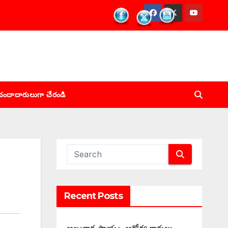
చందాదారులుగా చేరండి
Recent Posts