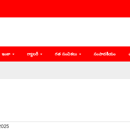
ఇంకా
గ్యాలరీ
గత సంచికలు
సంపాదకీయం
2025