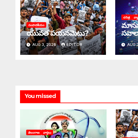
చరిత్ర
వ్య
మానవ
సంపాదకీయం
యువత పయనమెటు?
సవాల
AUG 3, 2026
EDITOR
AUG 3
You missed
తెలంగాణ
వార్తలు