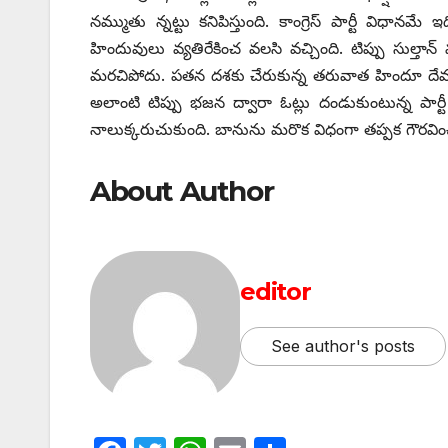
నమ్ముతు న్నట్టు కనిపిస్తుంది. కాంగ్రెస్‌ ‌పార్టీ విధానమే ఇ
హిందువులు వ్యతిరేకించ వలసి వచ్చింది. టిప్పు సుల్తాన
మరచిపోదు. పతన దశకు చేరుకున్న తరువాత హిందూ దేవతామ
అలాంటి టిప్పు భజన ద్వారా ఓట్లు దండుకుంటున్న పార్టీ క
నాలుక్కరుచుకుంది. బానును మరొక విధంగా తప్పక గౌరవించుక
About Author
editor
See author's posts