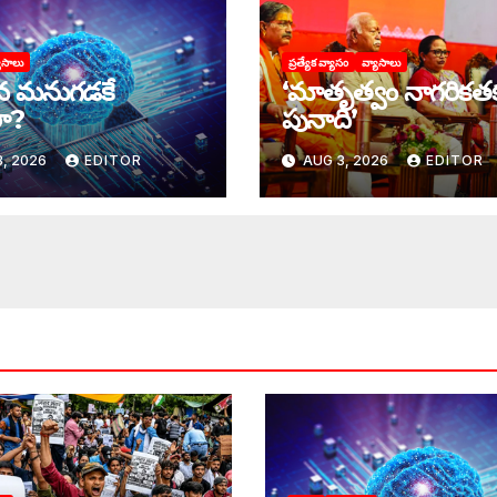
ాసాలు
ప్రత్యేక వ్యాసం
వ్యాసాలు
 మనుగడకే
‘మాతృత్వం నాగరికత
ా?
పునాది’
, 2026
EDITOR
AUG 3, 2026
EDITOR