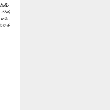
బీజేపీ,
చరిత్ర
 కాదు.
తరువాత