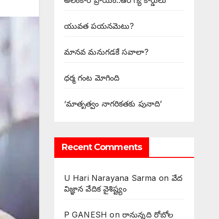
అలంకార ప్రాయం..ఆరోగ్య కార్డులు
యువత పయనమెటు?
మానవ మనుగడకే సవాలా?
ధర్మ గంట మోగింది
‘మాతృత్వం నాగరికతకు పునాది’
Recent Comments
U Hari Narayana Sarma
on
వేద
విజ్ఞాన వేదిక వైశిష్ట్యం
P GANESH
on
‌రానున్నది రోబోల