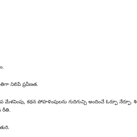
ం.
ూతిగా నిలిపే ప్రవీణత.
ూప మేళవింపు, కథన పోహళింపులను గుదిగుచ్చి అందించే ఓర్పూ నేర్పూ. శి
 రీతి.
తురి.