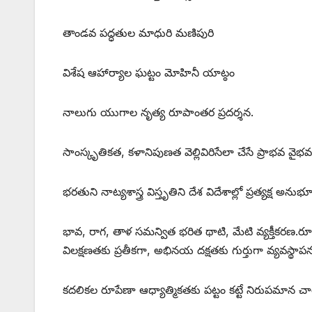
తాండవ పద్ధతుల మాధురి మణిపురి
విశేష ఆహార్యాల ఘట్టం మోహినీ యాట్ఠం
నాలుగు యుగాల నృత్య రూపాంతర ప్రదర్శన.
సాంస్కృతికత, కళానిపుణత వెల్లివిరిసేలా చేసే ప్రాభవ వైభవ
భరతుని నాట్యశాస్త్ర విస్తృతిని దేశ విదేశాల్లో ప్రత్యక్ష అనుభ
భావ, రాగ, తాళ సమన్విత భరిత థాటి, మేటి వ్యక్తీకరణ.ర
విలక్షణతకు ప్రతీకగా, అభినయ దక్షతకు గుర్తుగా వ్యవస్థాపన
కదలికల రూపేణా ఆధ్యాత్మికతకు పట్టం కట్టే నిరుపమాన చా