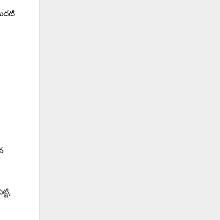
మొదటి
న
్టి,