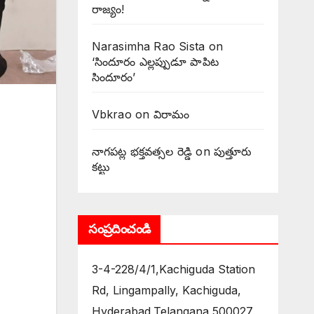
రాజ్యం!
Narasimha Rao Sista
on
‘సిందూరం ఎల్లప్పుడూ పాపిట
సిందూరం’
Vbkrao
on
విరామం
నాగపట్ల భక్తవత్సల రెడ్డి
on
పుత్తూరు
కట్టు
సంప్రదించండి
3-4-228/4/1,Kachiguda Station
Rd, Lingampally, Kachiguda,
Hyderabad,Telangana 500027