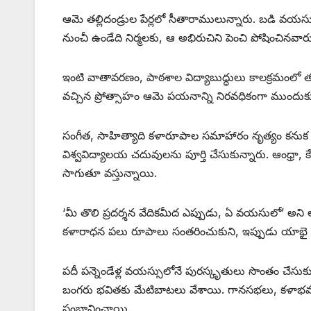
ఆమె తల్లిదండ్రుల పేర్లలో సీతారాములున్నారు. బడి వ
నుంచీ ఉండేది నిర్మలకు, ఆ అభిరుచిని పెంచి పోషించినవా
ఇంటి వాతావరణం, పాఠశాల విద్యాబుద్ధులు కాలక్రమంలో తనన
వచ్చిన ప్రోత్సాహం ఆమె పయనాన్ని నిరవధికంగా ముందుకు తీ
సంగీత, సాహిత్యాది కళారూపాల సమాహారం నృత్యం కనుక తన
విశ్వవిద్యాలయ చదువులను పూర్తి చేసుకున్నారు. ఆంధ్రా, 
సాగుతూ వస్తున్నాయి.
‘మీ తొలి ప్రదర్శన వేదికమీద ఎప్పుడు, ఏ వయసులో’ అని అ
కళారాధన పలు రూపాలు సంతరించుకుని, ఇప్పుడు యాభై ఐదేళ్
పదీ పన్నెండేళ్ల వయస్సులోనే పురస్కృతులు సొంతం చేసుకున్
బంగరు భవితకు మేటిబాటలు వేశాయి. గానసభలు, కళాభవన్‌లు,
సంభావించాయి.