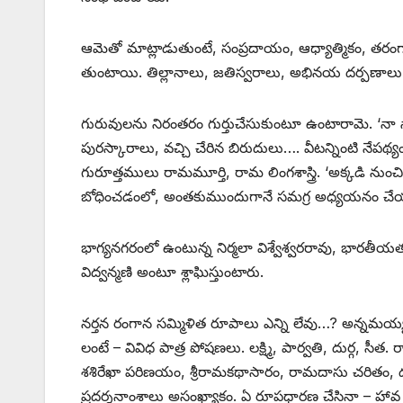
ఆమెతో మాట్లాడుతుంటే, సంప్రదాయం, ఆధ్యాత్మికం, తరంగాలు
తుంటాయి. తిల్లానాలు, జతిస్వరాలు, అభినయ దర్పణాలు.
గురువులను నిరంతరం గుర్తుచేసుకుంటూ ఉంటారామె. ‘నా నాట్య 
పురస్కారాలు, వచ్చి చేరిన బిరుదులు…. వీటన్నింటి నేప
గురూత్తములు రామమూర్తి, రామ లింగశాస్త్రి. ‘అక్కడి నుంచి
బోధించడంలో, అంతకుముందుగానే సమగ్ర అధ్యయనం చేయడం
భాగ్యనగరంలో ఉంటున్న నిర్మలా విశ్వేశ్వరరావు, భారతీయతను 
విద్వన్మణి అంటూ శ్లాఘిస్తుంటారు.
నర్తన రంగాన సమ్మిళిత రూపాలు ఎన్ని లేవు…? అన్నమయ్య, 
లంటే – వివిధ పాత్ర పోషణలు. లక్ష్మి, పార్వతి, దుర్గ, 
శశిరేఖా పరిణయం, శ్రీరామకథాసారం, రామదాసు చరితం, దశావత
ప్రదర్శనాంశాలు అసంఖ్యాకం. ఏ రూపధారణ చేసినా – హావ 