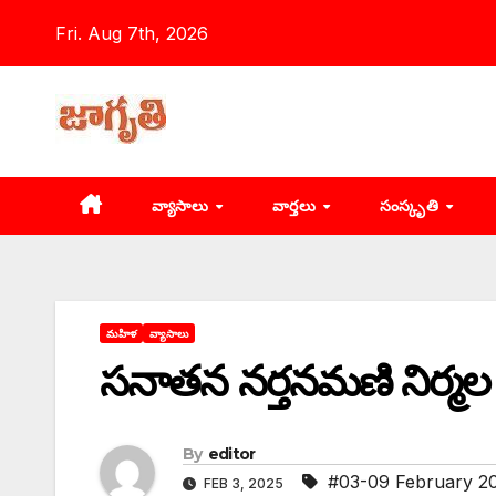
Skip
Fri. Aug 7th, 2026
to
content
వ్యాసాలు
వార్తలు
సంస్కృతి
మహిళ
వ్యాసాలు
సనాతన నర్తనమణి నిర్మల
By
editor
#03-09 February 2
FEB 3, 2025