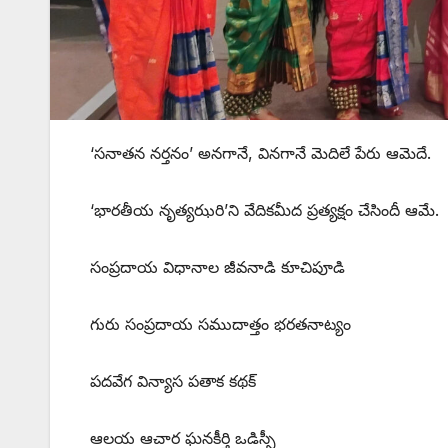
‘‌సనాతన నర్తనం’ అనగానే, వినగానే మెదిలే పేరు ఆమెదే.
‘భారతీయ నృత్యఝరి’ని వేదికమీద ప్రత్యక్షం చేసిందీ ఆమే.
సంప్రదాయ విధానాల జీవనాడి కూచిపూడి
గురు సంప్రదాయ సముదాత్తం భరతనాట్యం
పదవేగ విన్యాస పతాక కథక్‌
ఆలయ ఆచార ఘనకీర్తి ఒడిస్సీ