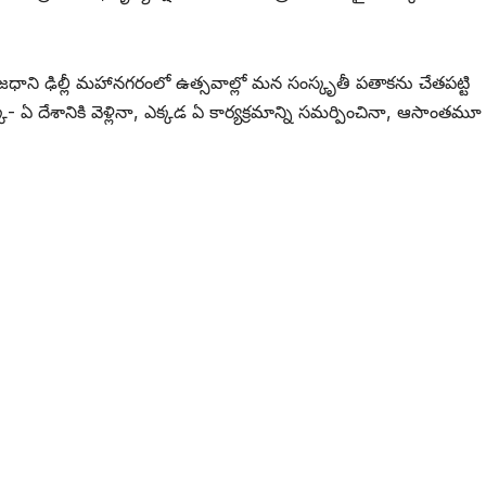
రాజధాని ఢిల్లీ మహానగరంలో ఉత్సవాల్లో మన సంస్కృతీ పతాకను చేతపట్టి
ీ- ఏ దేశానికి వెళ్లినా, ఎక్కడ ఏ కార్యక్రమాన్ని సమర్పించినా, ఆసాంతమూ