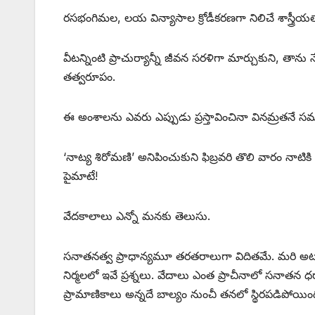
రసభంగిమల, లయ విన్యాసాల క్రోడీకరణగా నిలిచే శాస్త్రీ
వీటన్నింటి ప్రాచుర్యాన్నీ జీవన సరళిగా మార్చుకుని, తాను
తత్వరూపం.
ఈ అంశాలను ఎవరు ఎప్పుడు ప్రస్తావించినా వినమ్రతనే స
‘నాట్య శిరోమణి’ అనిపించుకుని ఫిబ్రవరి తొలి వారం నాటికి 
పైమాటే!
వేదకాలాలు ఎన్నో మనకు తెలుసు.
సనాతనత్వ ప్రాధాన్యమూ తరతరాలుగా విదితమే. మరి అటువ
నిర్మలలో ఇవే ప్రశ్నలు. వేదాలు ఎంత ప్రాచీనాలో సనాతన ధర్
ప్రామాణికాలు అన్నదే బాల్యం నుంచీ తనలో స్థిరపడిపోయింద