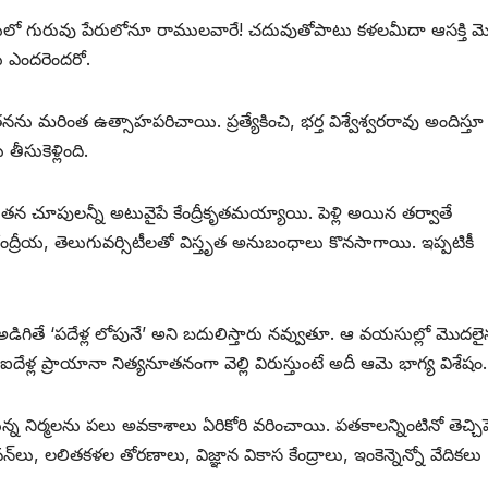
యసులో గురువు పేరులోనూ రాములవారే! చదువుతోపాటు కళలమీదా ఆసక్తి 
రు ఎందరెందరో.
ు మరింత ఉత్సాహపరిచాయి. ప్రత్యేకించి, భర్త విశ్వేశ్వరరావు అందిస్తూ
సుకెళ్లింది.
 చూపులన్నీ అటువైపే కేంద్రీకృతమయ్యాయి. పెళ్లి అయిన తర్వాతే
కేంద్రీయ, తెలుగువర్సిటీలతో విస్తృత అనుబంధాలు కొనసాగాయి. ఇప్పటికీ
డిగితే ‘పదేళ్ల లోపునే’ అని బదులిస్తారు నవ్వుతూ. ఆ వయసుల్లో మొదలై
ల ప్రాయానా నిత్యనూతనంగా వెల్లి విరుస్తుంటే అదీ ఆమె భాగ్య విశేషం.
న నిర్మలను పలు అవకాశాలు ఏరికోరి వరించాయి. పతకాలన్నింటినో తెచ్చిపెట
 లలితకళల తోరణాలు, విజ్ఞాన వికాస కేంద్రాలు, ఇంకెన్నెన్నో వేదికలు