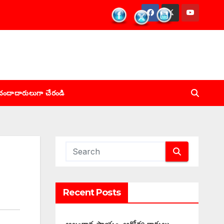
చందాదారులుగా చేరండి
Recent Posts