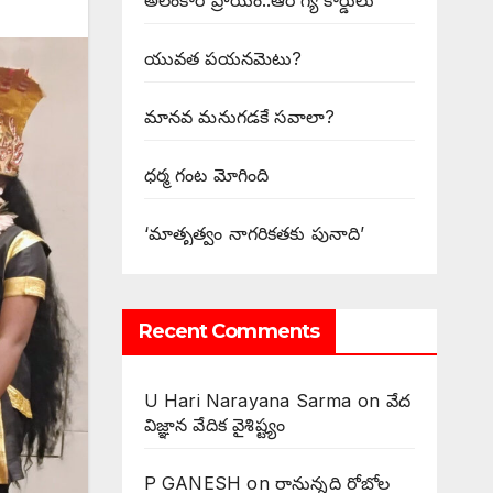
అలంకార ప్రాయం..ఆరోగ్య కార్డులు
యువత పయనమెటు?
మానవ మనుగడకే సవాలా?
ధర్మ గంట మోగింది
‘మాతృత్వం నాగరికతకు పునాది’
Recent Comments
U Hari Narayana Sarma
on
వేద
విజ్ఞాన వేదిక వైశిష్ట్యం
P GANESH
on
‌రానున్నది రోబోల