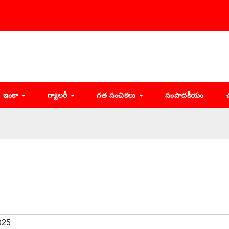
ఇంకా
గ్యాలరీ
గత సంచికలు
సంపాదకీయం
025