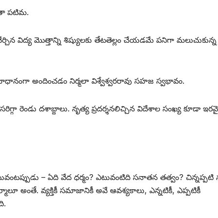
యతా పటిమ.
 నేర్చిన విద్య మొత్తాన్ని శిష్యులకు తేటతెల్లం చేయడమే పనిగా మలుచుకున్న
మాధానంగా అందించడం నిర్మలా విశ్వేశ్వరరావు సహజ స్వభావం.
సరిగ్గా రెండు దశాబ్దాలు. నృత్య ప్రదర్శనలిచ్చిన విదేశాల సంఖ్య కూడా ఇరవై
ంటప్పుడు – ఏది వేద ధర్మం? ఎటువంటిది సనాతన తత్వం? చిన్నప్పటి 
మాలూ అంతే. వ్యక్తికీ సమాజానికీ అవే ఆవశ్యకాలు, ఎన్నటికీ, ఎప్పటికీ
ి.