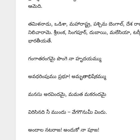
ఆమెది.
తమిళనాడు, ఒడిశా, మహారాష్ట్ర, పశ్చిమ బెంగాల్‌, ‌దేశ 
నిలిచారామె. శ్రీలంక, సింగపూర్‌, ‌దుబాయి, మలేసియా, టర్క
భారతీయతే.
గంగాతరంగమై పొంగె నా హృదయమ్ము
అవధరింపుము ప్రభూ! అమృతాభిషేకమ్ము
మనసు అరవిందమై, మమత మకరందమై
విరిసినది నీ ముందు – వేగగొనుమీ విందు.
అందాల నటరాజ! అందుకో నా పూజ!