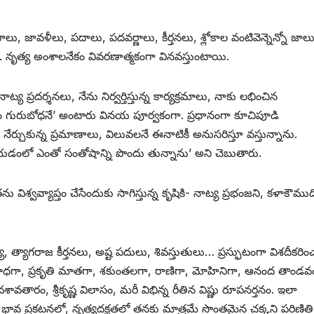
, జావళీలు, పదాలు, పదవర్ణాలు, కీర్తనలు, శ్లోకాల వంటివెన్నెన్నో జాల
 నృత్య అంశాలనేకం వివరణాత్మకంగా వినవస్తుంటాయి.
ప్రదర్శనలు, నేను నిర్వర్తిస్తున్న కార్యక్రమాలు, నాకు లభించిన
థ్యం గురుబోధనే’ అంటారు వినయ పూర్వకంగా. ప్రధానంగా కూచిపూడి
 నేర్చుకున్న ప్రమాణాలు, విలువలనే ఈనాటికీ అనుసరిస్తూ వస్తున్నాను.
లో ఎంతో సంతోషాన్ని పొందు తున్నాను’ అని చెబుతారు.
విశ్వవ్యాప్తం చేసేందుకు సాగిస్తున్న కృషికి- నాట్య ప్రభంజని, కళాకౌముద
త్యాగరాజ కీర్తనలు, అష్ట పదులు, శివస్తుతులు… ప్రస్ఫుటంగా విశదీకరిం
సీత. రాధగా, ప్రకృతి మాతగా, శకుంతలగా, రాణిగా, మోహినిగా, ఆనంద తాండవ
ారం, శ్రీకృష్ణ విలాసం, మరీ విభిన్న రీతిన విష్ణు రూపనర్తనం. ఇలా
భావ ప్రకటనలో, నృత్యదక్షతలో తనకు మాత్రమే సొంతమైన చక్కని పరిణితి