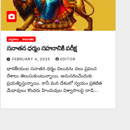
వ్యాసాలు
సామాజికం
సనాతన ధర్మం సహనానికి పరీక్ష
FEBRUARY 4, 2025
EDITOR
భారతీయుల సనాతన ధర్మం విలువను పలు ప్రపంచ
దేశాలు తెలుసుకుంటున్నాయి. అనుసరించేందుకు
ప్రయత్నిస్తున్నాయి. కానీ మన దేశంలో స్వయం ప్రకటిత
మేధావులు కొందరు హిందువుల విశ్వాసాలపై దాడి…