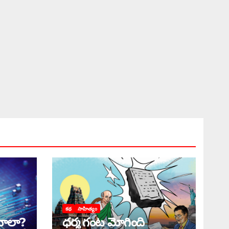
కథ
సాహిత్యం
ాలా?
ధర్మ గంట మోగింది