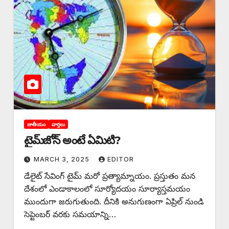
జాతీయం
వార్తలు
టైమ్‌జోన్‌ అంటే ఏమిటి?
MARCH 3, 2025
EDITOR
డేలైట్‌ సేవింగ్‌ టైమ్‌ మరో ప్రత్యామ్నాయం. ప్రస్తుతం మన
దేశంలో ఎండాకాలంలో సూర్యోదయం సూర్యాస్తమయం
ముందుగా జరుగుతుంది. దీనికి అనుగుణంగా ఏప్రిల్‌ నుండి
సెప్టెంబర్‌ వరకు సమయాన్ని…