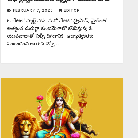
FEBRUARY 7, 2025
EDITOR
ఓ ‌చేతిలో స్మార్ట్ ‌ఫోన్‌, ‌మరో చేతిలో ట్రైపాడ్‌, ‌మైక్‌లతో
అత్యంత చురుగ్గా కుంభమేళాలో కనిపిస్తున్న ఓ
యువబాబాతో సెల్ఫీ దిగడానికి, ఆధ్యాత్మికతకు
సంబంధించి ఆయన చెప్పే…