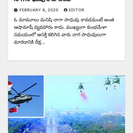
FEBRUARY 8, 2025
EDITOR
ఓ ‌మామూలు మనిషి నాగా సాధువు కావడమంటే అంత
ఆషామాషీ వ్యవహారం కాదు. ముఖ్యంగా కుంభమేళా
సమయంలో ఆసక్తి కలిగిన వారు నాగ సాధువులుగా
మారడానికి దీక్ష…