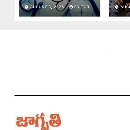
AUGUST 3, 2026
EDITOR
AUG
జాగృతి గురించి
మీ ఆర్టికల్ 
సంప్రదించండి
మాతో ప్రకట