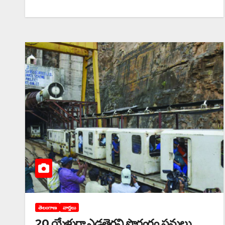
తెలంగాణ
వార్తలు
20 యేళ్లుగా ఎడతెగని సొరంగం పనులు