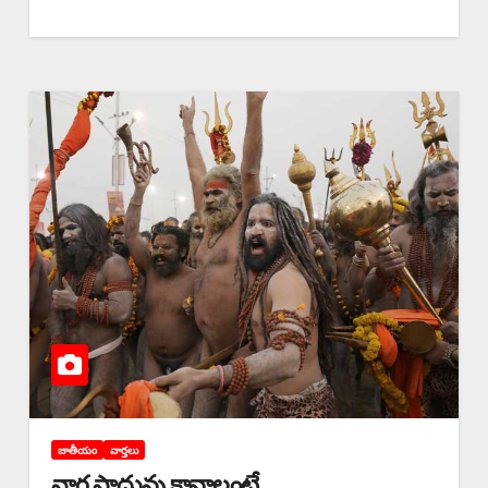
జాతీయం
వార్తలు
నాగ సాధువు కావాలంటే