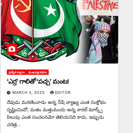
ప్రత్యేక వ్యాసం
ముఖపత్ర కథనం
‘ఎర్ర’ గాలితో ‘పచ్చ’ మంట!
MARCH 3, 2025
EDITOR
దేవుడు మరణించాడు అన్న నీషే వ్యాఖ్య ఎంత సంక్షోభం
సృష్టించిందో, మతం మత్తుమందు అన్న కారల్‌ మార్క్స్‌
పిలుపు ఎంత సంచలనమో తెలియనిది కాదు. ఇప్పుడు
చరిత్ర…