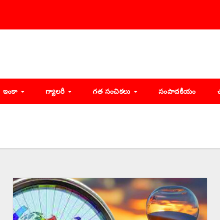
ఇంకా
గ్యాలరీ
గత సంచికలు
సంపాదకీయం