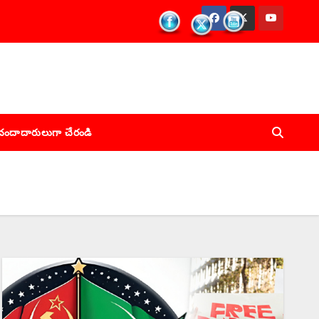
చందాదారులుగా చేరండి