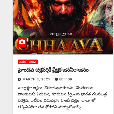
వినోదం
సినిమా
హైందవ చక్రవర్తికి ప్రేక్షక జననీరాజనం
MARCH 3, 2025
EDITOR
ఇన్నాళ్లూ ఇస్లాం చొరబాటుదారులను, మొగలాయి
పాలకులను వీరులని, శూరులని కీర్తించిన భారత చలనచిత్ర
పరిశ్రమ ఇటీవల విడుదలైన హిందీ చిత్రం ‘ఛావా’తో
తప్పనిసరిగా తన ధోరణిని మార్చుకోవాల్సి…