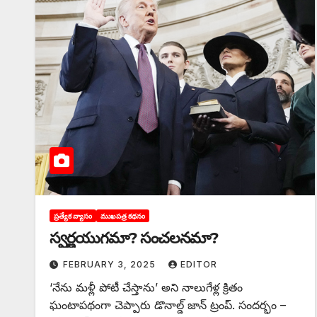
ప్రత్యేక వ్యాసం
ముఖపత్ర కథనం
స్వర్ణయుగమా? సంచలనమా?
FEBRUARY 3, 2025
EDITOR
‘నేను మళ్లీ పోటీ చేస్తాను’ అని నాలుగేళ్ల క్రితం
ఘంటాపథంగా చెప్పారు డొనాల్డ్‌ జాన్‌ ట్రంప్‌. సందర్భం –