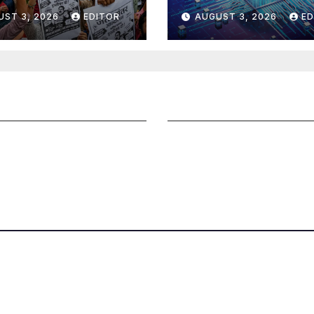
UST 3, 2026
EDITOR
AUGUST 3, 2026
ED
ని పంపించండి
సంపాదకీయం
నలు చెయ్యండి
చందాదారులుగా చేరండి