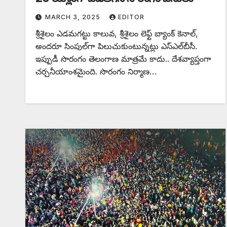
MARCH 3, 2025
EDITOR
శ్రీశైలం ఎడమగట్టు కాలువ, శ్రీశైలం లెఫ్ట్‌ బ్యాంక్‌ కెనాల్‌,
అందరూ సింపుల్‌గా పిలుచుకుంటున్నట్లు ఎస్‌ఎల్‌బీసీ.
ఇప్పుడీ సొరంగం తెలంగాణ మాత్రమే కాదు.. దేశవ్యాప్తంగా
చర్చనీయాంశమైంది. సొరంగం నిర్మాణ…