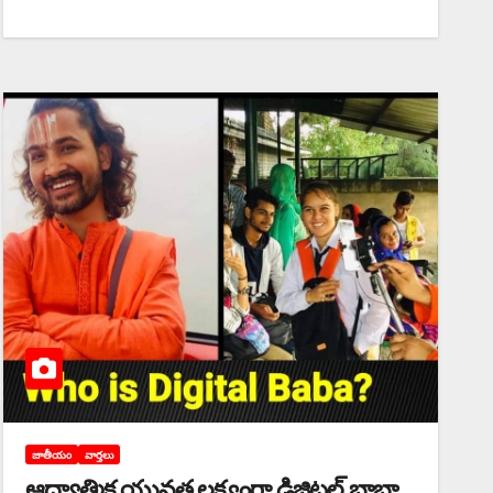
జాతీయం
వార్తలు
ఆధ్యాత్మిక యువత లక్ష్యంగా డిజిటల్‌ ‌బాబా