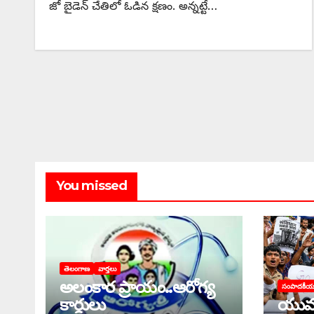
జో బైడెన్‌ చేతిలో ఓడిన క్షణం. అన్నట్టే…
You missed
తెలంగాణ
వార్తలు
అలంకార ప్రాయం..ఆరోగ్య
సంపాదకీ
కార్డులు
యువ