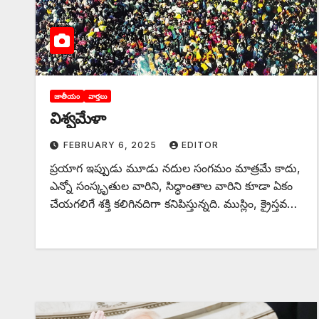
జాతీయం
వార్తలు
‌విశ్వమేళా
FEBRUARY 6, 2025
EDITOR
ప్రయాగ ఇప్పుడు మూడు నదుల సంగమం మాత్రమే కాదు,
ఎన్నో సంస్కృతుల వారిని, సిద్ధాంతాల వారిని కూడా ఏకం
చేయగలిగే శక్తి కలిగినదిగా కనిపిస్తున్నది. ముస్లిం, క్రైస్తవ…