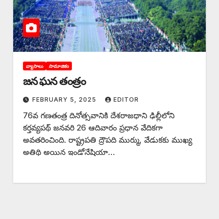
వ్యాసాలు
సామాజికం
జన ఘన తంత్రం
FEBRUARY 5, 2025
EDITOR
76వ గణతంత్ర దినోత్సవానికి దేశరాజధాని ఢిల్లీలోని
కర్తవ్యపథ్‌ జనవరి 26 ఆదివారం ప్రధాన వేదికగా
అవతరించింది. రాష్ట్రపతి ద్రౌపది ముర్ము, వేడుకకు ముఖ్య
అతిథి అయిన ఇండోనేషియా…