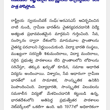
పాత్ర పోషిస్తోంది.
రాష్ట్రీయ స్వయంసేవక్ సంఘ్`ఆరఎసఎస్ ఆవిర్భవించిన
నాటి నుండి, గ్రామీణ భారత్‌ను చైతన్యపరచడానికి విద్యే
అత్యంత ప్రభావవంతమైన మార్గమని గుర్తించింది. సేవ,
సంస్కారం ద్వారా దేశంలోని మారుమూల ప్రాంతాలను
చైతన్య పరచాలని నిర్ణయించుకుంది. విద్యా భారతి సంస్థలు,
ముఖ్యంగా సరస్వతీ శిశుమందిరాలు, విద్యా మందిరాలు,
సరైన ప్రభుత్వ పాఠశాలలు లేని ప్రాంతాలలోని లోపాలను
సరిచేస్తూ, తక్కువ ఖర్చుతో కూడిన, సమాజ ఆధారిత
విద్యను అందించాయి. విశ్వాసం, సేవ ఆధారంగా గ్రామీణ
భారత్‌లో ఒక సామాజిక, సాంస్కృతిక ఉనికిని
పెంపొందించింది. విద్యాభారతి, సాంస్కృతిక విలువలను
సమకాలీన విద్యతో మేళవించడానికి కట్టుబడి ఉన్న,
భారతదేశంలోని అతిపెద్ద ప్రభుత్వేతర పాఠశాలల
నెట్‌వర్క్‌లలో ఒకటిగా ఉంది. ఇది 1977లో అధికారికంగా