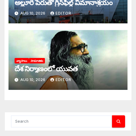
అల్లూరి పేరుతో గ్రీన్‌ఫీల్డ్ విమానాశ్రయం
AUG 10, 2026
EDITOR
వ్యాసాలు
సామాజికం
దేశ నిర్మాణంలో యువత
AUG 10, 2026
EDITOR