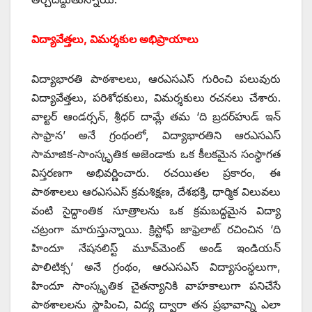
విద్యావేత్తలు, విమర్శకుల అభిప్రాయాలు
విద్యాభారతి పాఠశాలలు, ఆరఎసఎస్ గురించి పలువురు
విద్యావేత్తలు, పరిశోధకులు, విమర్శకులు రచనలు చేశారు.
వాల్టర్ ఆండర్సన్, శ్రీధర్ దామ్లే తమ ‘ది బ్రదర్‌హుడ్ ఇన్
సాఫ్రాన’ అనే గ్రంథంలో, విద్యాభారతిని ఆరఎసఎస్
సామాజిక-సాంస్కృతిక అజెండాకు ఒక కీలకమైన సంస్థాగత
విస్తరణగా అభివర్ణించారు. రచయితల ప్రకారం, ఈ
పాఠశాలలు ఆరఎసఎస్ క్రమశిక్షణ, దేశభక్తి, ధార్మిక విలువలు
వంటి సైద్ధాంతిక సూత్రాలను ఒక క్రమబద్ధమైన విద్యా
చట్రంగా మారుస్తున్నాయి. క్రిస్టోఫ్ జాఫ్రెలాట్ రచించిన ‘ది
హిందూ నేషనలిస్ట్ మూవ్‌మెంట్ అండ్ ఇండియన్
పాలిటిక్స’ అనే గ్రంథం, ఆరఎసఎస్ విద్యాసంస్థలుగా,
హిందూ సాంస్కృతిక చైతన్యానికి వాహకాలుగా పనిచేసే
పాఠశాలలను స్థాపించి, విద్య ద్వారా తన ప్రభావాన్ని ఎలా