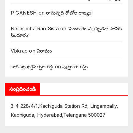
P GANESH
on
‌రానున్నది రోబోల రాజ్యం!
Narasimha Rao Sista
on
‘సిందూరం ఎల్లప్పుడూ పాపిట
సిందూరం’
Vbkrao
on
విరామం
నాగపట్ల భక్తవత్సల రెడ్డి
on
పుత్తూరు కట్టు
సంప్రదించండి
3-4-228/4/1,Kachiguda Station Rd, Lingampally,
Kachiguda, Hyderabad,Telangana 500027