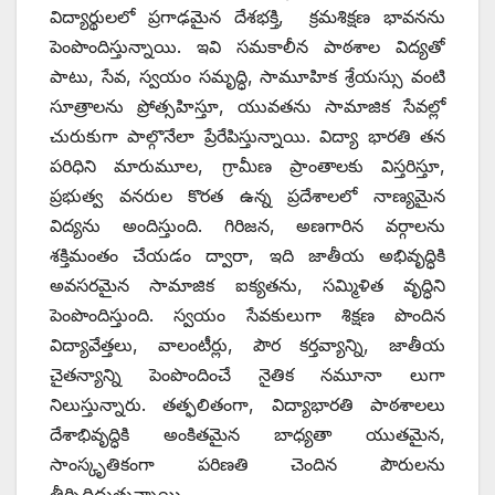
విద్యార్థులలో ప్రగాఢమైన దేశభక్తి, క్రమశిక్షణ భావనను
పెంపొందిస్తున్నాయి. ఇవి సమకాలీన పాఠశాల విద్యతో
పాటు, సేవ, స్వయం సమృద్ధి, సామూహిక శ్రేయస్సు వంటి
సూత్రాలను ప్రోత్సహిస్తూ, యువతను సామాజిక సేవల్లో
చురుకుగా పాల్గొనేలా ప్రేరేపిస్తున్నాయి. విద్యా భారతి తన
పరిధిని మారుమూల, గ్రామీణ ప్రాంతాలకు విస్తరిస్తూ,
ప్రభుత్వ వనరుల కొరత ఉన్న ప్రదేశాలలో నాణ్యమైన
విద్యను అందిస్తుంది. గిరిజన, అణగారిన వర్గాలను
శక్తిమంతం చేయడం ద్వారా, ఇది జాతీయ అభివృద్ధికి
అవసరమైన సామాజిక ఐక్యతను, సమ్మిళిత వృద్ధిని
పెంపొందిస్తుంది. స్వయం సేవకులుగా శిక్షణ పొందిన
విద్యావేత్తలు, వాలంటీర్లు, పౌర కర్తవ్యాన్ని, జాతీయ
చైతన్యాన్ని పెంపొందించే నైతిక నమూనా లుగా
నిలుస్తున్నారు. తత్ఫలితంగా, విద్యాభారతి పాఠశాలలు
దేశాభివృద్ధికి అంకితమైన బాధ్యతా యుతమైన,
సాంస్కృతికంగా పరిణతి చెందిన పౌరులను
తీర్చిదిద్దుతున్నాయి.