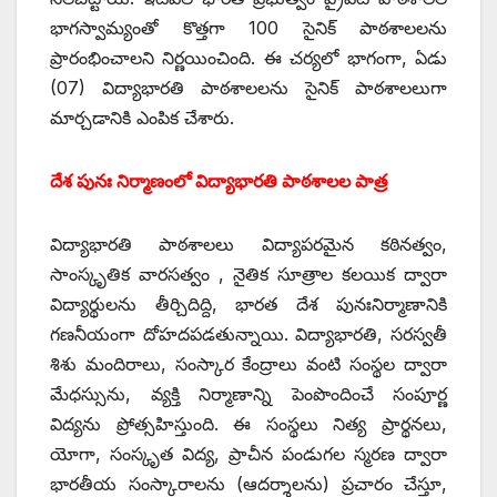
భాగస్వామ్యంతో కొత్తగా 100 సైనిక్ పాఠశాలలను
ప్రారంభించాలని నిర్ణయించింది. ఈ చర్యలో భాగంగా, ఏడు
(07) విద్యాభారతి పాఠశాలలను సైనిక్ పాఠశాలలుగా
మార్చడానికి ఎంపిక చేశారు.
దేశ పునః నిర్మాణంలో విద్యాభారతి పాఠశాలల పాత్ర
విద్యాభారతి పాఠశాలలు విద్యాపరమైన కఠినత్వం,
సాంస్కృతిక వారసత్వం , నైతిక సూత్రాల కలయిక ద్వారా
విద్యార్థులను తీర్చిదిద్ది, భారత దేశ పునఃనిర్మాణానికి
గణనీయంగా దోహదపడతున్నాయి. విద్యాభారతి, సరస్వతీ
శిశు మందిరాలు, సంస్కార కేంద్రాలు వంటి సంస్థల ద్వారా
మేధస్సును, వ్యక్తి నిర్మాణాన్ని పెంపొందించే సంపూర్ణ
విద్యను ప్రోత్సహిస్తుంది. ఈ సంస్థలు నిత్య ప్రార్థనలు,
యోగా, సంస్కృత విద్య, ప్రాచీన పండుగల స్మరణ ద్వారా
భారతీయ సంస్కారాలను (ఆదర్శాలను) ప్రచారం చేస్తూ,