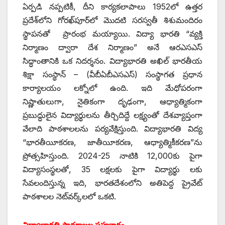
ఏర్పడి నప్పటికీ, దీని కార్యకలాపాలు 1952లో ఉత్తర
ప్రదేశ్‌లోని గోరఖ్‌పూర్‌లో మొదటి సరస్వతీ శిశుమందిరం
స్థాపనతో ప్రారంభ మయ్యాయి. విద్యా భారతి “వ్యక్తి
నిర్మాణం ద్వారా దేశ నిర్మాణం” అనే ఆరఎసఎస్
సిద్ధాంతానికి ఒక నిదర్శనం. విద్యాభారతి అఖిల్ భారతీయ
శిక్షా సంస్థాన్ – (వీబీఏబీఎసఎస్) సంస్థాగత ప్రధాన
కార్యాలయం లక్నోలో ఉంది. ఇది మేధోపరంగా
నిష్ణాతులుగా, నైతికంగా దృఢంగా, ఆధ్యాత్మికంగా
ప్రబుద్ధులైన విద్యార్థులను తీర్చిదిద్దే లక్ష్యంతో దేశవ్యాప్తంగా
వేలాది పాఠశాలలను పర్యవేక్షిస్తుంది. విద్యాభారతి విద్య
“భారతీయీకరణ, జాతీయీకరణ, ఆధ్యాత్మికీకరణ”ను
ప్రోత్సహిస్తుంది. 2024-25 నాటికి 12,000కు పైగా
విద్యాసంస్థలతో, 35 లక్షలకు పైగా విద్యార్థు లకు
సేవలందిస్తున్న ఇది, భారతదేశంలోని అతిపెద్ద ప్రైవేట్
పాఠశాలల నెట్‌వర్క్‌లలో ఒకటి.
విద్యాభారతి పాఠశాలల సహకారం