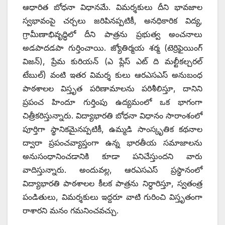
ఆధారిత బోధనా విధానమే. విమర్శకులు దీని భావజాల
స్వభావంపై చర్చలు జరిపినప్పటికీ, అనధికారిక విద్య,
గ్రామీణాభివృద్ధిలో దీని పాత్రను ప్రభుత్వ అంచనాలు
అడపాదడపా గుర్తించాయి. జ్యోతిర్మయ శర్మ (టెర్రిఫైయింగ్
విజన్), ప్రేమ కురియన్ (ఎ ప్లేస్ ఎట్ ది మల్టీకల్చరల్
టేబుల్) వంటి ఇతర విమర్శ కులు ఆరఎసఎస్ అనుబంధ
పాఠశాలల విస్తృత పరిణామాలను పరిశీలిస్తూ, దానిని
ప్రపంచ హిందూ గుర్తింపు ఉద్యమంలో ఒక భాగంగా
చిత్రీకరిస్తున్నారు. విద్యాభారతి బోధనా విధానం సారాంశంలో
పూర్తిగా స్థానికమైనప్పటికీ, ఉమ్మడి సాంస్కృతిక కథనాల
ద్వారా ప్రపంచవ్యాప్తంగా ఉన్న భారతీయ సమాజాలను
అనుసంధానించడానికి కూడా పనిచేస్తుందని వారు
వాదిస్తున్నారు. అందువల్ల, ఆరఎసఎస్ ప్రస్థానంలో
విద్యాభారతి పాఠశాలల కీలక పాత్రను నిర్ధారిస్తూ, స్వతంత్ర
పండితులు, విమర్శకులు ఇద్దరూ వాటి గురించి విస్తృతంగా
రాశారని మనం గమనించవచ్చు.