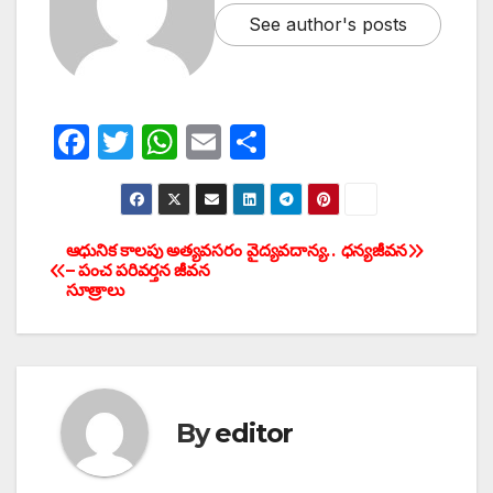
See author's posts
F
T
W
E
S
a
w
h
m
h
c
itt
at
ail
ar
e
er
s
e
ఆధునిక కాలపు అత్యవసరం
వైద్యవదాన్య.. ధన్యజీవన
Post
– పంచ పరివర్తన జీవన
b
A
సూత్రాలు
navigation
o
p
o
p
k
By
editor