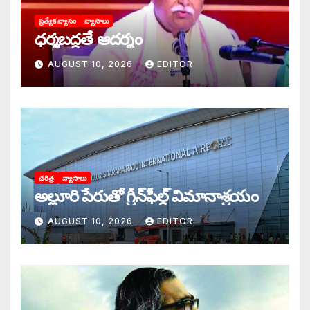
ప్రత్యేక వ్యాసం
వ్యాసాలు
ధర్మబద్ధతే ఆదర్శం
AUGUST 10, 2026
EDITOR
చరిత్ర
వ్యాసాలు
అల్లూరి పేరుతో గ్రీన్‌ఫీల్డ్ విమానాశ్రయం
AUGUST 10, 2026
EDITOR