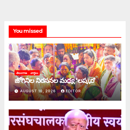
You missed
తెలంగాణ
వార్తలు
జోగినిల నిరసనల మధ్య ‘లష్కర’
AUGUST 10, 2026
EDITOR