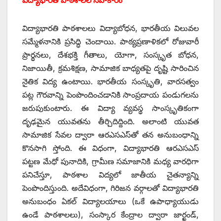
విద్యాభారతి పాఠశాలలు విద్యాబోధన, భారతీయ విలువల
సమ్మేళనానికి ప్రసిద్ధి చెందాయి. పాఠ్యప్రణాళికలో రోజువారీ
ప్రార్థనలు, దేశభక్తి గీతాలు, యోగా, సంస్కృత బోధన,
నిజాయితీ, క్రమశిక్షణ, సామాజిక బాధ్యతపై దృష్టి సారించిన
నైతిక విద్య ఉంటాయి. భారతీయ సంస్కృతి, వారసత్వం
పట్ల గౌరవాన్ని పెంపొందించడానికి సాంప్రదాయ పండుగలను
జరుపుకుంటారు. ఈ విద్యా వ్యవస్థ సాంస్కృతికంగా
దృఢమైన యువతను తీర్చిదిద్దింది. అలాంటి యువత
సామాజిక సేవల ద్వారా ఆరఎసఎస్‌తో తన అనుబంధాన్ని
కొనసాగి స్తోంది. ఈ విధంగా, విద్యాభారతి ఆరఎసఎస్
పట్టణ మేధో పునాదికి, గ్రామీణ సమాజానికి మధ్య వారధిగా
పనిచేస్తూ, పాఠశాల విద్యలో జాతీయ చైతన్యాన్ని
పెంపొందిస్తుంది. అదేవిధంగా, గిరిజన వర్గాలతో విద్యాభారతి
అనుబంధం ఏకల్ విద్యాలయాలు (ఒకే ఉపాధ్యాయుడు
ఉండే పాఠశాలలు), సంస్కార కేంద్రాల ద్వారా జార్ఖండ్,