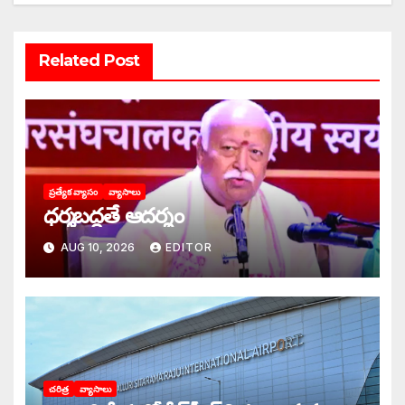
Related Post
ప్రత్యేక వ్యాసం
వ్యాసాలు
ధర్మబద్ధతే ఆదర్శం
AUG 10, 2026
EDITOR
చరిత్ర
వ్యాసాలు