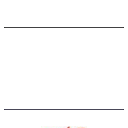
సంపాదకీయం
చందాదారులుగా చేరండి
Grievance Redressal Mechanism
Grievances
Privacy Policy