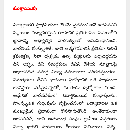
ముక్తాయింపు
విద్యాభారతి ప్రాథమికంగా ‘దేశమే ప్రథమం’ అనే ఆరఎసఎస్
సిద్ధాంతం విద్యాపరమైన రూపానికి ప్రతిరూపం. సమకాలీన
జ్ఞానాన్ని ఆధ్యాత్మిక వారసత్వంతో అనుసంధానించి,
భారతీయ సంస్కృతికి, జాతి ఆత్మగౌరవానికి ప్రతీకగా నిలిచే
క్రమశిక్షణ, సేవా దృక్పథం ఉన్న వ్యక్తులను తీర్చిదిద్దడమే
దీని లక్ష్యం. దీని సమర్థకులు దీనిని దేశీయ సూత్రాలపై
ఆధారపడిన సమగ్ర విద్యా నమూనాగా పరిగణిస్తుండగా,
విమర్శకులు దీనిని భావజాల ప్రబోధానికి ఒక సాధనంగా
భావిస్తారు. ఏదేమైనప్పటికీ, ఈ రెండు దృక్కోణాల నుండి,
ఆధునిక భారతదేశంలో విద్యాసంబంధ సంభాషణను,
సాంస్కృతిక గుర్తింపును సృష్టించడంలో విద్యాభారతి ఒక
ముఖ్యమైన ప్రభావంగా కొనసాగుతోంది. అంతేకాకుండా
ఆరఎసఎస్, దాని అనుబంధ సంస్థల గ్రామీణ విస్తరణకు
విద్యా భారతి పాఠశాలలు కీలకంగా నిలిచాయి. విద్య,