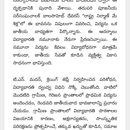
దృక్పథానికి పునాది వేశాయి. తదుపరి పూజనీయ
సర్‌సంఘచాలక్ బాలసాహెబ్ దేవరస్ “రాష్ట్ర నిర్మాణ్ మే
శిక్ష”లో ఈ భావనను విపులంగా వివరించి, విద్యను ఒక
జాతీయ బాధ్యతగా పేర్కొన్నారు. ఈ ఆదర్శాలు
విద్యాభారతి నమూనాకు నేరుగా ప్రేరణనిచ్చాయి. ఈ
నమూనా విద్యను కేవలం విద్యాబోధనగా మాత్రమే
కాకుండా, జాతీయ సేవతో కూడిన వ్యక్తిత్వ వికాస
సాధనంగా భావిస్తుంది.
టి.ఎన్. మదన్, క్రెయిగ్ జెఫ్రీ నిర్వహించిన పరిశోధన,
విద్యాభారతి ద్వంద్వ విధిని నొక్కి చెబుతోంది. వాటిలో
మొదటిది గ్రామీణ, గిరిజన ప్రాంతాలలో ప్రాథమిక విద్యను
అందించడం, రెండవది జాతీయవాద భావజాలాన్ని ప్రచారం
చేయడం. గ్రామీణ ప్రాంతాలలో విద్యాభారతి పాఠశాలల
విజయానికి కారణం, అక్షరాస్యతను, సాంస్కృతిక
పరిరక్షణను ప్రోత్సహించే, తక్కువ ఖర్చుతో కూడిన, సమాజ