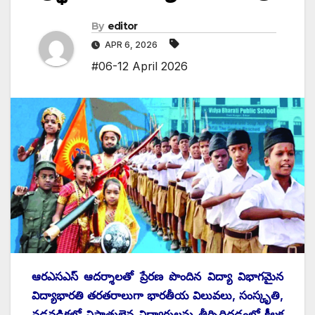
By
editor
APR 6, 2026
#06-12 April 2026
ఆరఎసఎస్ ఆదర్శాలతో ప్రేరణ పొందిన విద్యా విభాగమైన
విద్యాభారతి తరతరాలుగా భారతీయ విలువలు, సంస్కృతి,
నడవడికలో నిష్ణాతులైన విద్యార్థులను తీర్చిదిద్దడంలో కీలక