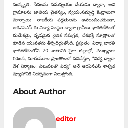
సంస్కృతి, సేవలను సమన్వయం చేయడం ద్వారా, అవి
గ్రామాలను జాతీయ చైతన్యం, స్వయంసమృద్ధి కేంద్రాలుగా
మార్చాయి. రాజకీయ పద్ధతులను అవలంబించకుండా,
ఆరఎసఎస్ ఈ విద్యా సంస్థల ద్వారా గ్రామీణ భారతదేశంతో
మమేకమై, దృఢమైన నైతిక సమగ్రత, దేశభక్తి సూత్రాలతో
కూడిన యువతను తీర్చిదిద్దుతోంది. ప్రస్తుతం, విద్యా భారతి
భారతదేశంలోని 70 శాతానికి పైగా జిల్లాల్లో, ముఖ్యంగా
గిరిజన, మారుమూల ప్రాంతాలలో పనిచేస్తూ, “విద్య ద్వారా
దేశ నిర్మాణం, విలువలతో విద్య” అనే ఆరఎసఎస్ శాశ్వత
వ్యూహానికి నిదర్శనంగా నిలుస్తోంది.
About Author
editor