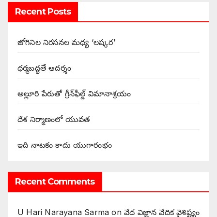
Recent Posts
జోగినిల నిరసనల మధ్య ‘లష్కర’
ధర్మబద్ధతే ఆదర్శం
అల్లూరి పేరుతో గ్రీన్‌ఫీల్డ్ విమానాశ్రయం
దేశ నిర్మాణంలో యువత
ఇది నాటకం కాదు యుగారంభం
Recent Comments
U Hari Narayana Sarma
on
వేద విజ్ఞాన వేదిక వైశిష్ట్యం