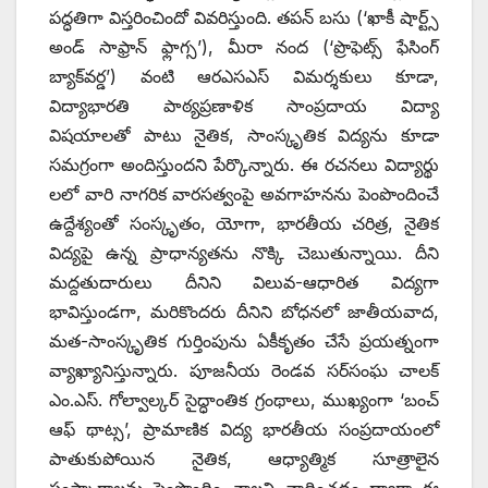
పద్ధతిగా విస్తరించిందో వివరిస్తుంది. తపన్ బసు (‘ఖాకీ షార్ట్స్
అండ్ సాఫ్రాన్ ఫ్లాగ్స’), మీరా నంద (‘ప్రొఫెట్స్ ఫేసింగ్
బ్యాక్‌వర్డ’) వంటి ఆరఎసఎస్ విమర్శకులు కూడా,
విద్యాభారతి పాఠ్యప్రణాళిక సాంప్రదాయ విద్యా
విషయాలతో పాటు నైతిక, సాంస్కృతిక విద్యను కూడా
సమగ్రంగా అందిస్తుందని పేర్కొన్నారు. ఈ రచనలు విద్యార్థు
లలో వారి నాగరిక వారసత్వంపై అవగాహనను పెంపొందించే
ఉద్దేశ్యంతో సంస్కృతం, యోగా, భారతీయ చరిత్ర, నైతిక
విద్యపై ఉన్న ప్రాధాన్యతను నొక్కి చెబుతున్నాయి. దీని
మద్దతుదారులు దీనిని విలువ-ఆధారిత విద్యగా
భావిస్తుండగా, మరికొందరు దీనిని బోధనలో జాతీయవాద,
మత-సాంస్కృతిక గుర్తింపును ఏకీకృతం చేసే ప్రయత్నంగా
వ్యాఖ్యానిస్తున్నారు. పూజనీయ రెండవ సర్‌సంఘ చాలక్
ఎం.ఎస్. గోల్వాల్కర్ సైద్ధాంతిక గ్రంథాలు, ముఖ్యంగా ‘బంచ్
ఆఫ్ థాట్స’, ప్రామాణిక విద్య భారతీయ సంప్రదాయంలో
పాతుకుపోయిన నైతిక, ఆధ్యాత్మిక సూత్రాలైన
సంస్కారాలను పెంపొందిం చాలని వాదించడం ద్వారా ఈ