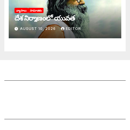
వ్యాసాలు
సామాజికం
దేశ నిర్మాణంలో యువత
AUGUST 10, 2026
EDITOR
జాగృతి గురించి
సంప్రదించండి
మీ ఆర్టికల్ ని పంపించండి
మాతో ప్రకటనలు చెయ్యండి