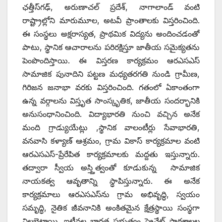
ఛత్తీస్‌గఢ్, అరుణాచల్ ప్రదేశ్, నాగాలాండ్ వంటి
రాష్ట్రాల్లోని మారుమూల, అటవీ ప్రాంతాలకు విస్తరించింది.
ఈ సంస్థలు అక్షరాస్యత, ప్రాథమిక విద్యను అందించడంతో
పాటు, స్థానిక ఆచారాలను పరిరక్షిస్తూ జాతీయ సమైక్యతను
పెంపొందిస్తాయి. ఈ విస్తరణ కార్యక్రమం ఆరఎసఎస్
సామాజిక పునాదిని పట్టణ మధ్యతరగతి నుండి గ్రామీణ,
గిరిజన జనాభా వరకు విస్తరించింది. గతంలో ఏకాంతంగా
ఉన్న వర్గాలను విస్తృత సాంస్కృతిక, జాతీయ సందర్భానికి
అనుసంధానించింది. విద్యాభారతి నుంచి వచ్చిన అనేక
మంది గ్రాడ్యుయేట్లు ,స్థానిక వాలంటీర్లు సేవాభారతి,
వనవాసి కళ్యాణ్ ఆశ్రమం, గ్రామ వికాస్ కార్యక్రమాల వంటి
ఆరఎసఎస్-ప్రేరేపిత కార్యక్రమాలకు మద్దతు ఇస్తున్నారు.
తద్వారా స్వీయ అస్త్తిత్వంతో కూడుకున్న సామాజిక
నాయకత్వ ఆవృతాన్ని స్థాపిస్తున్నారు. ఈ అనేక
కార్యక్రమాలు ఆరఎసఎస్‌ను గ్రామ అభివృద్ధి, స్వయం
సమృద్ధి, నైతిక జీవనానికి అంకితమైన క్షేత్రస్థాయి సంస్థగా
నిలబెట్టాయి. ఇటీవల భారత ప్రభుత్వం ప్రైవేట్ పాఠశాలల