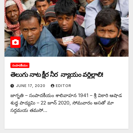
సంపాదకీయం
తెలుగు నాట క్షీర నీర న్యాయం వర్ధిల్లాలి!
JUNE 17, 2020
EDITOR
జాగృతి – సంపాదకీయం శాలివాహన 1941 – శ్రీ వికారి ఆషాడ
శుద్ధ పాడ్యమి – 22 జూన్‌ 2020, ‌సోమవారం అసతో మా
సద్గమయ తమసో…