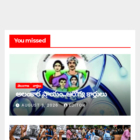
You missed
తెలంగాణ
వార్తలు
అలంకార ప్రాయం..ఆరోగ్య కార్డులు
AUGUST 3, 2026
EDITOR