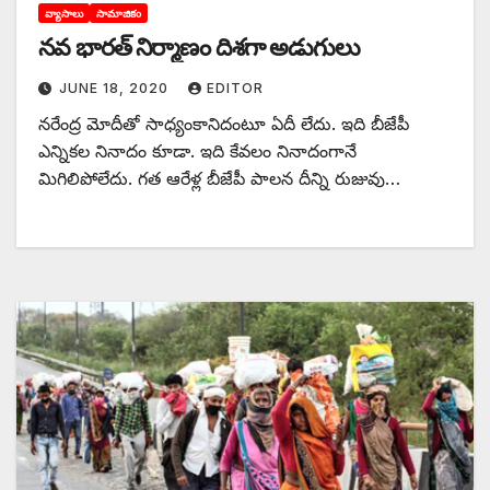
వ్యాసాలు
సామాజికం
నవ భారత్ నిర్మాణం దిశగా అడుగులు
JUNE 18, 2020
EDITOR
నరేంద్ర మోదీతో సాధ్యంకానిదంటూ ఏదీ లేదు. ఇది బీజేపీ
ఎన్నికల నినాదం కూడా. ఇది కేవలం నినాదంగానే
మిగిలిపోలేదు. గత ఆరేళ్ల బీజేపీ పాలన దీన్ని రుజువు…