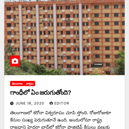
తెలంగాణ
వార్తలు
గాంధీలో ఏం జరుగుతోంది?
JUNE 18, 2020
EDITOR
తెలంగాణలో కరోనా విశ్వరూపం చూపి స్తోంది. రోజురోజుకూ
కేసుల సంఖ్య పెరుగుతూనే ఉంది. అందులోనూ రాష్ట్ర
రాజధాని హైదరా బాద్‌లో కరోనా పాజిటివ్‌ ‌కేసులు వణుకు