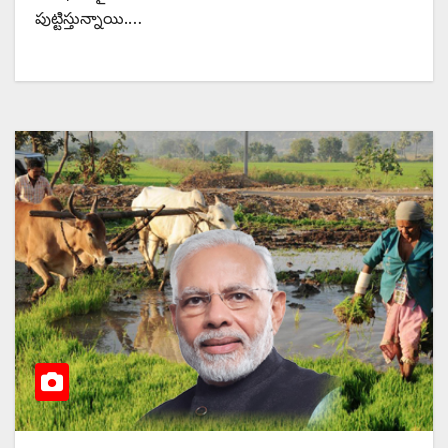
పుట్టిస్తున్నాయి.…