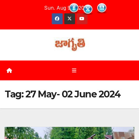
Skip
Sun. Aug 9th, 2026
to
content
Tag:
27 May- 02 June 2024