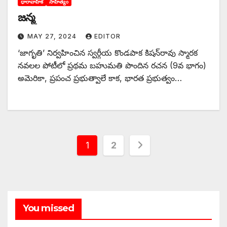
ధారావాహిక
సాహిత్యం
జన్మ
MAY 27, 2024
EDITOR
‘జాగృతి’ నిర్వహించిన స్వర్గీయ కొండపాక కిషన్‌రావు స్మారక
నవలల పోటీలో ప్రథమ బహుమతి పొందిన రచన (9వ భాగం)
అమెరికా, ప్రపంచ ప్రభుత్వాలే కాక, భారత ప్రభుత్వం…
Posts
1
2
pagination
You missed