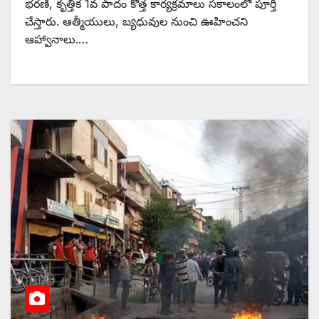
భరణి, కృత్తిక 1వ పాదం కొత్త కార్యక్రమాలు సకాలంలో పూర్తి
చేస్తారు. ఆత్మీయులు, బ్యధువుల నుంచి ఊహించని
ఆహ్వానాలు.…