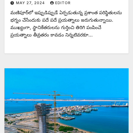
MAY 27, 2024
EDITOR
మణిపూర్‌లో ఇప్పుడిప్పుడే ఏర్పడుతున్న ప్రశాంత పరిస్థితులను
భగ్నం చేసేందుకు పదే పదే ప్రయత్నాలు జరుగుతున్నాయి.
ముఖ్యంగా, స్థానికేతరులను గుర్తించి తిరిగి పంపించే
ప్రయత్నాలు తీవ్రతరం కావడం నిన్నటివరకూ…