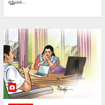
సృష్టించిన…