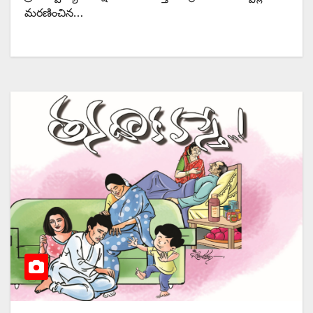
మరణించిన…