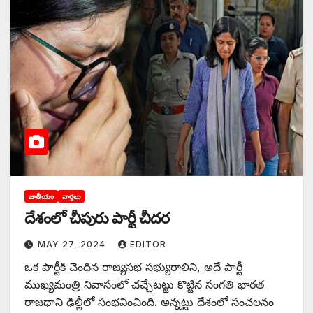
జాతీయం
వార్తలు
‌దేశంలో చీపురు పార్టీ చీదర
MAY 27, 2024
EDITOR
ఒక పార్టీకి చెందిన రాజ్యసభ సభ్యురాలిని, అదే పార్టీ
ముఖ్యమంత్రి నివాసంలో చచ్చేటట్టు కొట్టిన సంగతి భారత
రాజధాని ఢిల్లీలో సంభవించింది. అన్నట్టు దేశంలో సంచలనం