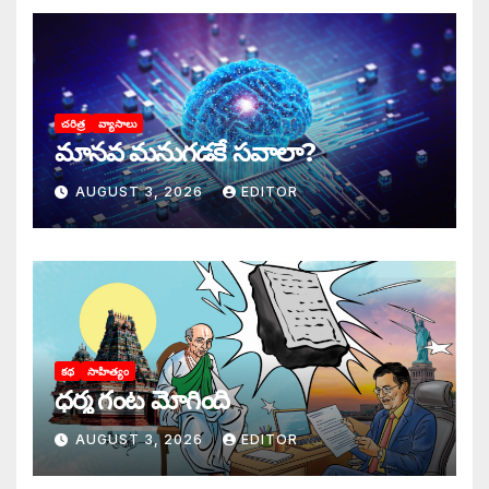
చరిత్ర
వ్యాసాలు
మానవ మనుగడకే సవాలా?
AUGUST 3, 2026
EDITOR
కథ
సాహిత్యం
ధర్మ గంట మోగింది
AUGUST 3, 2026
EDITOR