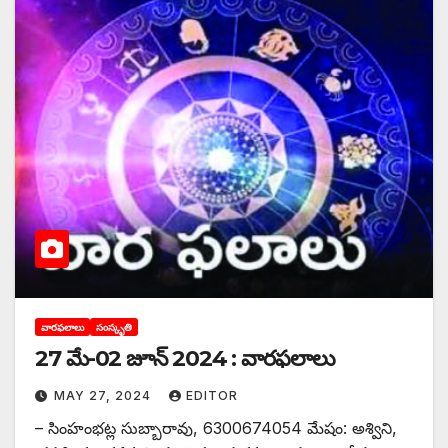
వారఫలాలు
సంస్కృతి
27 మే-02 జూన్ 2024 : వారఫలాలు
MAY 27, 2024
EDITOR
– సింహంభట్ల సుబ్బారావు, 6300674054 మేషం: అశ్విని,