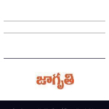
Grievance Redressal Mechanism
Grievances
Privacy Policy