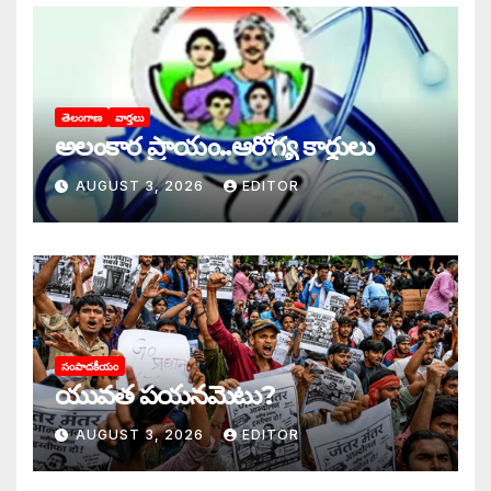
తెలంగాణ
వార్తలు
అలంకార ప్రాయం..ఆరోగ్య కార్డులు
AUGUST 3, 2026
EDITOR
సంపాదకీయం
యువత పయనమెటు?
AUGUST 3, 2026
EDITOR