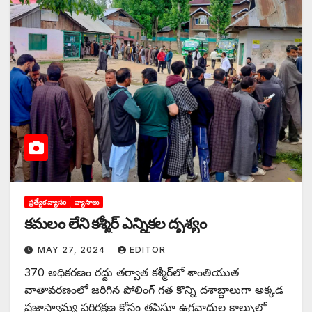
ప్రత్యేక వ్యాసం
వ్యాసాలు
‌కమలం లేని కశ్మీర్‌ ఎన్నికల దృశ్యం
MAY 27, 2024
EDITOR
370 అధికరణం రద్దు తర్వాత కశ్మీర్‌లో శాంతియుత
వాతావరణంలో జరిగిన పోలింగ్‌ ‌గత కొన్ని దశాబ్దాలుగా అక్కడ
ప్రజాస్వామ్య పరిరక్షణ కోసం తపిస్తూ ఉగ్రవాదుల కాల్పుల్లో