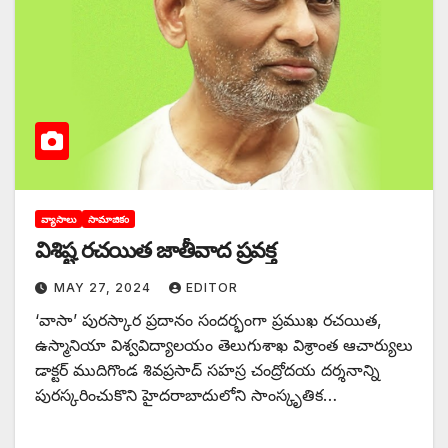
వ్యాసాలు
సామాజికం
విశిష్ట రచయిత జాతీవాద ప్రవక్త
MAY 27, 2024
EDITOR
‘‌వాసా’ పురస్కార ప్రదానం సందర్భంగా‌ ప్రముఖ రచయిత,
ఉస్మానియా విశ్వవిద్యాలయం తెలుగుశాఖ విశ్రాంత ఆచార్యులు
డాక్టర్‌ ‌ముదిగొండ శివప్రసాద్‌ ‌సహస్ర చంద్రోదయ దర్శనాన్ని
పురస్కరించుకొని హైదరాబాదులోని సాంస్కృతిక…