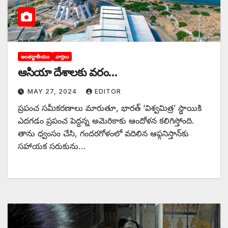
అంతర్జాతీయం
వార్తలు
ఆసియా దేశాలకు వరం…
MAY 27, 2024
EDITOR
‌ప్రపంచ సమీకరణాలు మారుతూ, భారత్‌ ‘‌విశ్వమిత్ర’ స్థాయికి
ఎదగడం ప్రపంచ పెద్దన్న అమెరికాకు ఆందోళన కలిగిస్తోంది.
తాను ధ్వంసం చేసి, గందరగోళంలో వదిలిన ఆఫ్గనిస్తాన్‌కు
సహాయక సరుకును…