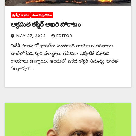
ప్రత్యేక వ్యాసం
ముఖపత్ర కథనం
ఆక్రమిత కశ్మీర్ ఆఖరి పోరాటం
MAY 27, 2024
EDITOR
విదేశీ పాలనలో భారత్‌కు వందలాది గాయాలు తగిలాయి.
వాటిలో ఏడున్నర దశాబ్దాలు గడిచినా ఇప్పటికీ మానని
గాయాలు ఉన్నాయి. అందులో ఒకటి కశ్మీర్‌ ‌సమస్య. భారత
పరిభాషలో…