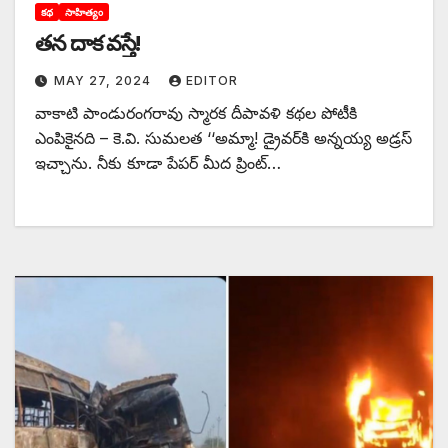
కథ
సాహిత్యం
తన దాక వస్తే!
MAY 27, 2024
EDITOR
వాకాటి పాండురంగరావు స్మారక దీపావళి కథల పోటీకి
ఎంపికైనది – కె.వి. సుమలత ‘‘అమ్మా! డ్రైవర్‌కి అన్నయ్య అడ్రస్‌
ఇచ్చాను. నీకు కూడా పేపర్‌ ‌మీద ప్రింట్‌…