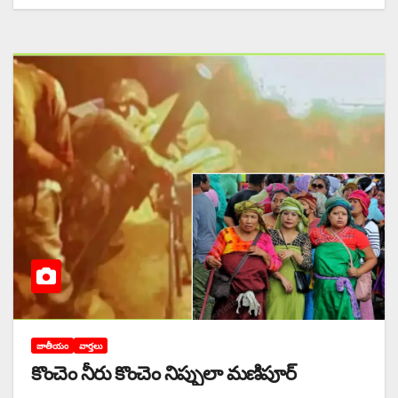
జాతీయం
వార్తలు
కొంచెం నీరు కొంచెం నిప్పులా మణిపూర్