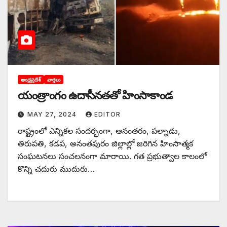
ఆంధ్రప్రదేశ్
వార్తలు
యంత్రాంగం ఉదాసీనతతో హింసాకాండ
MAY 27, 2024
EDITOR
రాష్ట్రంలో ఎన్నికల సందర్భంగా, ఆనంతరం, పల్నాడు,
తిరుపతి, కడప, అనంతపురం జిల్లాల్లో జరిగిన హింసాత్మక
సంఘటనలు సంచలనంగా మారాయి. గత ప్రభుత్వాల కాలంలో
కొన్ని చదురు ముదురు…