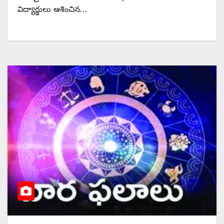
విద్యార్థులు ఆశించిన…