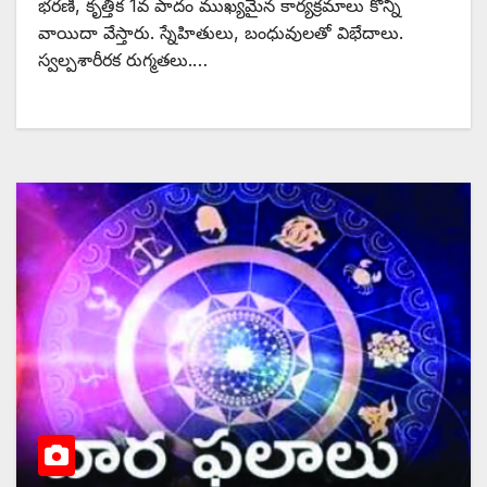
భరణి, కృత్తిక 1వ పాదం ముఖ్యమైన కార్యక్రమాలు కొన్ని
వాయిదా వేస్తారు. స్నేహితులు, బంధువులతో విభేదాలు.
స్వల్పశారీరక రుగ్మతలు.…