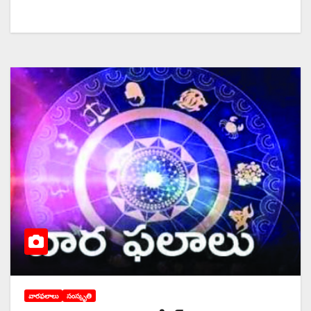
వారఫలాలు
సంస్కృతి