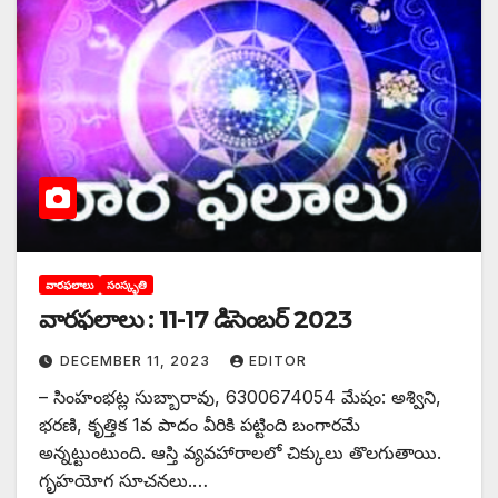
వారఫలాలు
సంస్కృతి
వారఫలాలు : 11-17 డిసెంబర్ 2023
DECEMBER 11, 2023
EDITOR
– సింహంభట్ల సుబ్బారావు, 6300674054 మేషం: అశ్విని,
భరణి, కృత్తిక 1వ పాదం వీరికి పట్టింది బంగారమే
అన్నట్టుంటుంది. ఆస్తి వ్యవహారాలలో చిక్కులు తొలగుతాయి.
గృహయోగ సూచనలు.…