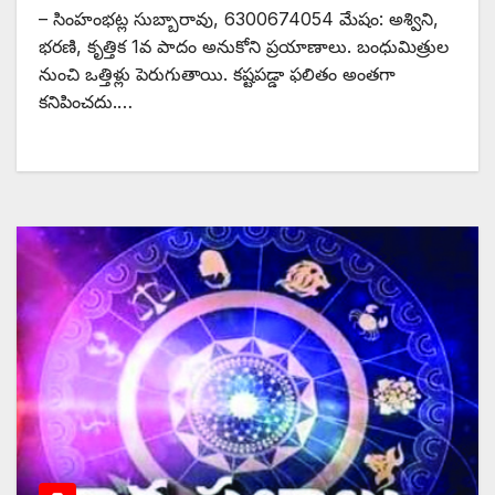
– సింహంభట్ల సుబ్బారావు, 6300674054 మేషం: అశ్విని,
భరణి, కృత్తిక 1వ పాదం అనుకోని ప్రయాణాలు. బంధుమిత్రుల
నుంచి ఒత్తిళ్లు పెరుగుతాయి. కష్టపడ్డా ఫలితం అంతగా
కనిపించదు.…