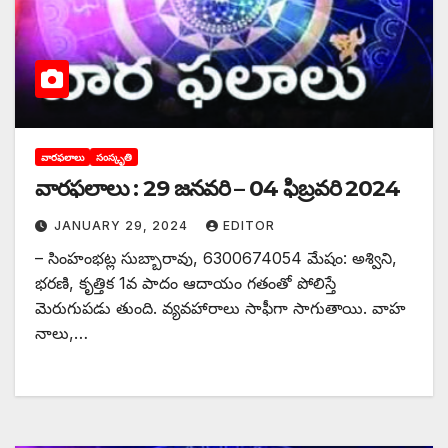
వారఫలాలు
సంస్కృతి
వారఫలాలు : 29 జనవరి – 04 ఫిబ్రవరి 2024
JANUARY 29, 2024
EDITOR
– సింహంభట్ల సుబ్బారావు, 6300674054 మేషం: అశ్విని,
భరణి, కృత్తిక 1వ పాదం ఆదాయం గతంతో పోలిస్తే
మెరుగుపడు తుంది. వ్యవహారాలు సాఫీగా సాగుతాయి. వాహ
నాలు,…