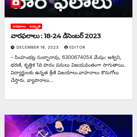
వారఫలాలు
సంస్కృతి
వారఫలాలు : 18-24 డిసెంబర్ 2023
DECEMBER 18, 2023
EDITOR
– సింహంభట్ల సుబ్బారావు, 6300674054 మేషం: అశ్విని,
భరణి, కృత్తిక 1వ పాదం పనులు విజయవంతంగా సాగుతాయి.
విద్యార్థులకు ఉన్నత శ్రేణి విజయాలు.వాహనాలు కొనుగోలు
చేస్తారు. వ్యాపారాలు…