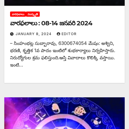
వారఫలాలు
సంస్కృతి
వారఫలాలు : 08-14 జనవరి 2024
JANUARY 8, 2024
EDITOR
– సింహంభట్ల సుబ్బారావు, 6300674054 మేషం: అశ్విని,
భరణి, కృత్తిక 1వ పాదం ఇం‌టిలో శుభకార్యాలు నిర్వహిస్తారు.
నిరుద్యోగుల శ్రమ ఫలిస్తుంది.ఆస్తి వివాదాలు కొలిక్కి వస్తాయి.
ఇంటి…