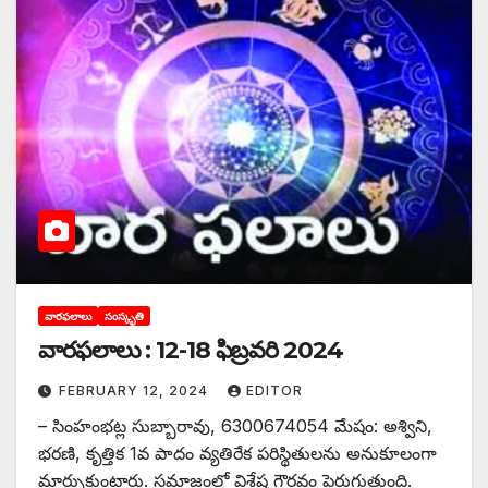
వారఫలాలు
సంస్కృతి
వారఫలాలు : 12-18 ఫిబ్రవరి 2024
FEBRUARY 12, 2024
EDITOR
– సింహంభట్ల సుబ్బారావు, 6300674054 మేషం: అశ్విని,
భరణి, కృత్తిక 1వ పాదం వ్యతిరేక పరిస్థితులను అనుకూలంగా
మార్చుకుంటారు. సమాజంలో విశేష గౌరవం పెరుగుతుంది.