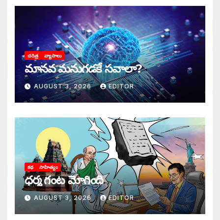
చరిత్ర
వ్యాసాలు
మానవ మనుగడకే సవాలా?
AUGUST 3, 2026
EDITOR
కథ
సాహిత్యం
ధర్మ గంట మోగింది
AUGUST 3, 2026
EDITOR