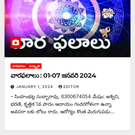
వారఫలాలు
సంస్కృతి
వారఫలాలు : 01-07 జనవరి 2024
JANUARY 1, 2024
EDITOR
– సింహంభట్ల సుబ్బారావు, 6300674054 మేషం: అశ్విని,
భరణి, కృత్తిక 1వ పాదం ఆదాయం గందరగోళంగా ఉన్నా
అవసరా లకు లోటు రాదు. ఆరోగ్యం కొంత మెరుగుపడు…