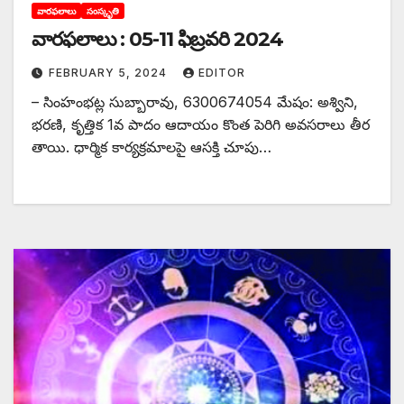
వారఫలాలు
సంస్కృతి
వారఫలాలు : 05-11 ఫిబ్రవరి 2024
FEBRUARY 5, 2024
EDITOR
– సింహంభట్ల సుబ్బారావు, 6300674054 మేషం: అశ్విని,
భరణి, కృత్తిక 1వ పాదం ఆదాయం కొంత పెరిగి అవసరాలు తీర
తాయి. ధార్మిక కార్యక్రమాలపై ఆసక్తి చూపు…