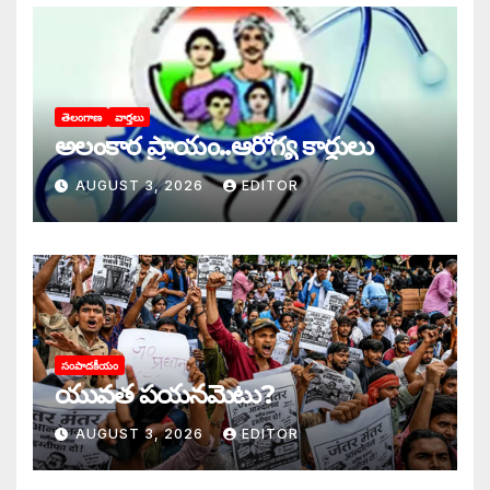
తెలంగాణ
వార్తలు
అలంకార ప్రాయం..ఆరోగ్య కార్డులు
AUGUST 3, 2026
EDITOR
సంపాదకీయం
యువత పయనమెటు?
AUGUST 3, 2026
EDITOR