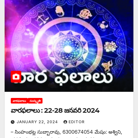
వారఫలాలు
సంస్కృతి
వారఫలాలు : 22-28 జనవరి 2024
JANUARY 22, 2024
EDITOR
– సింహంభట్ల సుబ్బారావు, 6300674054 మేషం: అశ్విని,