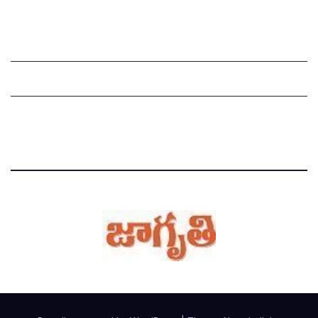
Grievance Redressal Mechanism
Grievances
Privacy Policy