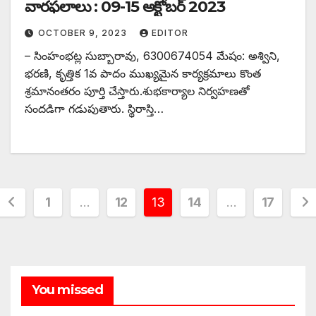
వారఫలాలు : 09-15 అక్టోబర్ 2023
OCTOBER 9, 2023
EDITOR
– సింహంభట్ల సుబ్బారావు, 6300674054 మేషం: అశ్విని,
భరణి, కృత్తిక 1వ పాదం ముఖ్యమైన కార్యక్రమాలు కొంత
శ్రమానంతరం పూర్తి చేస్తారు.శుభకార్యాల నిర్వహణతో
సందడిగా గడుపుతారు. స్థిరాస్తి…
Posts
1
…
12
13
14
…
17
pagination
You missed