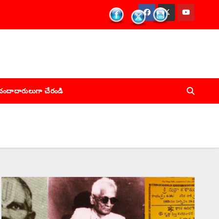
చందాదారులుగా చేరండి