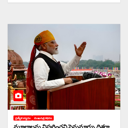
ప్రత్యేక వ్యాసం
ముఖపత్ర కథనం
మూలాలను విస్మరించని పెనుమార్పు దిశగా..