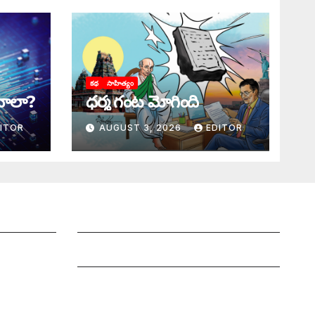
కథ
సాహిత్యం
ాలా?
ధర్మ గంట మోగింది
ITOR
AUGUST 3, 2026
EDITOR
Grievance Redressal Mechanism
Grievances
Privacy Policy