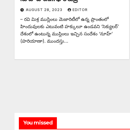
AUGUST 28, 2023
EDITOR
– రవి మిశ్ర ముస్లింలు మెజారిటీలో ఉన్న ప్రాంతంలో
హిందువులకు ఎటువంటి హక్కులూ ఉండవని ‘సెక్యులర్‌’
‌దేశంలో ఉంటున్న ముస్లింలు ఇచ్చిన సందేశం ‘నూహ్‌’
(‌హరియాణా). ముందస్తు…
You missed