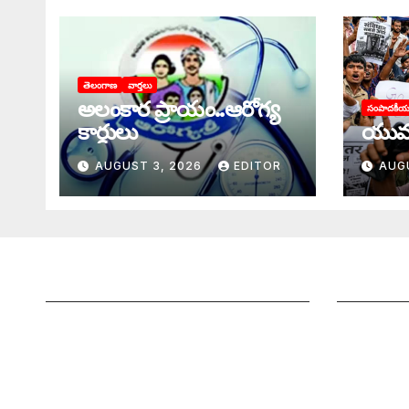
తెలంగాణ
వార్తలు
అలంకార ప్రాయం..ఆరోగ్య
సంపాదకీ
కార్డులు
యువ
AUGUST 3, 2026
EDITOR
AUG
జాగృతి గురించి
మీ ఆర్టికల్ 
సంప్రదించండి
మాతో ప్రకట