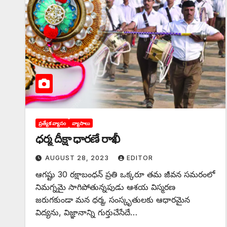
ప్రత్యేక వ్యాసం
వ్యాసాలు
ధర్మ దీక్షా ధారణే రాఖీ
AUGUST 28, 2023
EDITOR
ఆగష్టు 30 రక్షాబంధన్‌ ‌ప్రతి ఒక్కరూ తమ జీవన సమరంలో
నిమగ్నమై సాగిపోతున్నపుడు ఆశయ విస్మరణ
జరుగకుండా మన ధర్మ, సంస్కృతులకు ఆధారమైన
విద్యను, విజ్ఞానాన్ని గుర్తుచేసేదే…