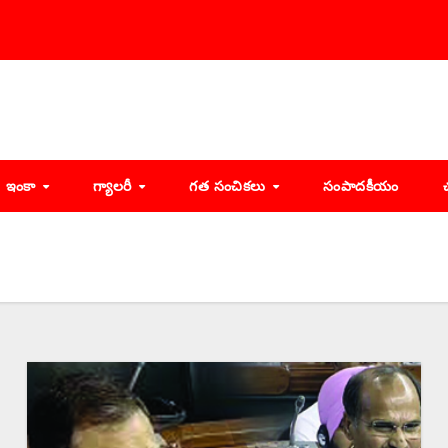
ఇంకా
గ్యాలరీ
గత సంచికలు
సంపాదకీయం