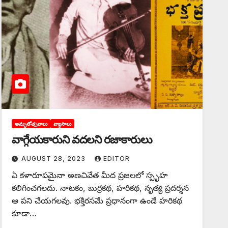
అమృతోత్సవాలు
వ్యాసాలు
వాగ్గేయకారుని వదలని రజాకారులు
AUGUST 28, 2023
EDITOR
ఏ కళారూపమైనా అణచివేత మీద ప్రజలలో స్పృహ
కలిగించగలదు. నాటకం, బుర్రకథ, హరికథ, నృత్య ప్రదర్శన
ఆ పని చేయగలవు. భక్తిరసమే ప్రధానంగా ఉండే హరికథ
కూడా…