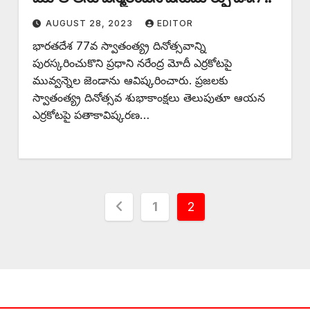
AUGUST 28, 2023
EDITOR
భారతదేశ 77వ స్వాతంత్య్ర దినోత్సవాన్ని
పురస్కరించుకొని ప్రధాని నరేంద్ర మోదీ ఎర్రకోటపై
మువ్వన్నెల జెండాను ఆవిష్కరించారు. ప్రజలకు
స్వాతంత్య్ర దినోత్సవ శుభాకాంక్షలు తెలుపుతూ ఆయన
ఎర్రకోటపై పతాకావిష్కరణ…
Posts
1
2
pagination