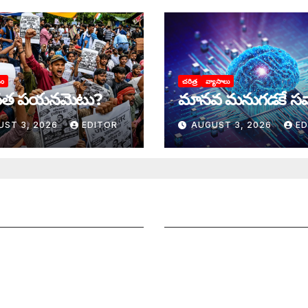
యం
చరిత్ర
వ్యాసాలు
త పయనమెటు?
మానవ మనుగడకే సవ
UST 3, 2026
EDITOR
AUGUST 3, 2026
ED
ని పంపించండి
సంపాదకీయం
నలు చెయ్యండి
చందాదారులుగా చేరండి