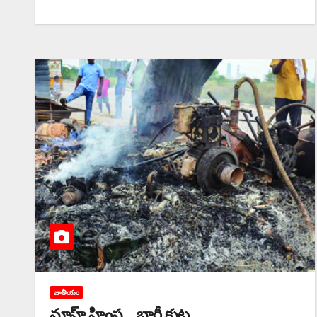
జాతీయం
నూహ్‌ ‌హింస… భారీ కుట్ర