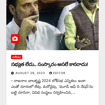
జాతీయం
సభ్యత లేదు.. సంస్కారం అసలే కానరాదు!
AUGUST 28, 2023
EDITOR
– రాజనాల బాలకృష్ణ 2024 లోక్‌సభ ఎన్నికలు ఇంకా
ఎంతో దూరంలో లేవు. మరోవైపు, ‘మూడ్‌ ఆఫ్‌ ‌ది నేషన్‌’‌ను
బట్టి చూసినా, వివిధ సంస్థలు నిర్వహించిన,…