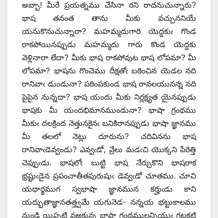
అబ్బా! మీరే ప్రయత్నము చేసినా రని రాదనుచున్నారు?
భాష తనంత తాను మీకు వచ్చుననియే
యనుకొనుచున్నారా? మహమ్మదుగారి యెద్దకుఁ గొండ
రాకపోయినప్పుడు మహమ్మదు గారు కొండ యెద్దకు
వెళ్లినారా లేదా? మీకు భాష రాకపోవుట భాష లోపమా? మీ
లోపమా? భాషను గొంచెము దీక్షతోఁ బఠించిన యెడల నది
రానివాఁ డుండునా? పఠింపకుండ భాష రావలయునన్న నది
పైపైన నున్నదా? భాష యందు మీకు నిర్లక్ష్యత యైనప్పుడు
భాషకు మీ యందభిమానముండునా? భాషా గ్రంథము
మీకుఁ దలక్రింద నెత్తునకైనఁ బనికిరానప్పుడు భాషా జ్ఞానము
మీ తలలో నెట్లు దూరును? చదివినను భాష
రానివాఁడెవ్వండు? ఎవ్వఁడో, వ్రేలు మడఁచి యొక్కని పేరెత్తి
చెప్పుఁడు. భాషలోఁ బుట్టి భాష నేర్చుకొని భాషరాక
భ్రష్టుఁడైన ప్రపంచాతీతపురుషుఁ డెవ్వఁడో చూతము. చూచి
యథార్థముగ స్వభాషా జ్ఞానమున కర్హుఁడు కాని
యద్భుతాజ్ఞానతత్త్వమే యగునెడ- నన్నయ భట్టుకాలము
నుండి యిప్పటి వఱకున్న భాషా గ్రంథములన్నియుఁ గట్టకట్టి