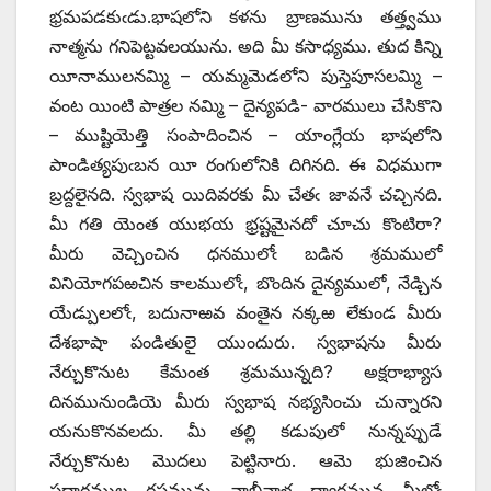
భ్రమపడకుఁడు.భాషలోని కళను బ్రాణమును తత్త్వము
నాత్మను గనిపెట్టవలయును. అది మీ కసాధ్యము. తుద కిన్ని
యీనాములనమ్మి – యమ్మమెడలోని పుస్తెపూసలమ్మి –
వంట యింటి పాత్రల నమ్మి – దైన్యపడి- వారములు చేసికొని
– ముష్టియెత్తి సంపాదించిన – యాంగ్లేయ భాషలోని
పాండిత్యపుఁబన యీ రంగులోనికి దిగినది. ఈ విధముగా
బ్రద్దలైనది. స్వభాష యిదివరకు మీ చేతఁ జావనే చచ్చినది.
మీ గతి యెంత యుభయ భ్రష్టమైనదో చూచు కొంటిరా?
మీరు వెచ్చించిన ధనములోఁ బడిన శ్రమములో
వినియోగపఱచిన కాలములోఁ, బొందిన దైన్యములో, నేడ్చిన
యేడ్పులలోఁ, బదునాఱవ వంతైన నక్కఱ లేకుండ మీరు
దేశభాషా పండితులై యుందురు. స్వభాషను మీరు
నేర్చుకొనుట కేమంత శ్రమమున్నది? అక్షరాభ్యాస
దినమునుండియె మీరు స్వభాష నభ్యసించు చున్నారని
యనుకొనవలదు. మీ తల్లి కడుపులో నున్నప్పుడే
నేర్చుకొనుట మొదలు పెట్టినారు. ఆమె భుజించిన
పదార్థముల రసమును నాభీనాళ ద్వారమున మీలోఁ