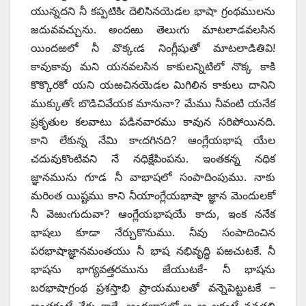
యున్నదని నీ కప్పటికిఁ దెలిసినయెడల భాషా గ్రంథములను
జదువవచ్చును. అందఱు తెలుఁగు మాటలాడవలసిన
యిందఱలో నీ వొక్కఁడ నింగ్లీషుతో మాటలాడితివి!
కావుకావు మని యనవలసిన కాకులన్నిటిలో నొక్క కాకి
కొక్కొరకో యని యఱచినయెడల మిగిలిన కాకులు దానిని
ముక్కుతోఁ బొడిచివేయక మానునా? మేము నీవంటి యనేక
ప్రకృతుల కలవాటు పడినవారము కావున సరిపోయినది.
కాని లేకున్న నేమి కాఁదగినది? ఆంగ్లేయభాష యేల
చదువుకొంటివని నే నధిక్షేపింపను. ఇంతకన్న నధిక
జ్ఞానమును గూడ నీ వాభాషలో సంపాదింపుము. నాకు
మరింత యిష్టము కాని నీయాంగ్లేయభాషా జ్ఞాన మెందులకో
నీ వెఱుఁగుదువా? ఆంగ్లేయభాషయే కాదు, ఇంక ననేక
భాషలు కూడా నేర్చుకొనుము. నీవు సంపాదించిన
పరభాషాజ్ఞానమంతయు నీ భాష నభివృద్ధి పఱచుటకే. నీ
భాషను భాగ్యవత్తరమును జేయుటకే- నీ భాషను
బరభాషాగ్రంథ ప్రశస్తాభి ప్రాయములతో వన్నెపెట్టుటకే –
అంతకంటే వేరు కాదే. ఆంధ్రభాషలో అ ఆ లకంటే నవతలి