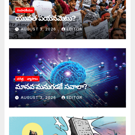
సంపాదకీయం
యువత పయనమెటు?
AUGUST 3, 2026
EDITOR
చరిత్ర
వ్యాసాలు
మానవ మనుగడకే సవాలా?
AUGUST 3, 2026
EDITOR