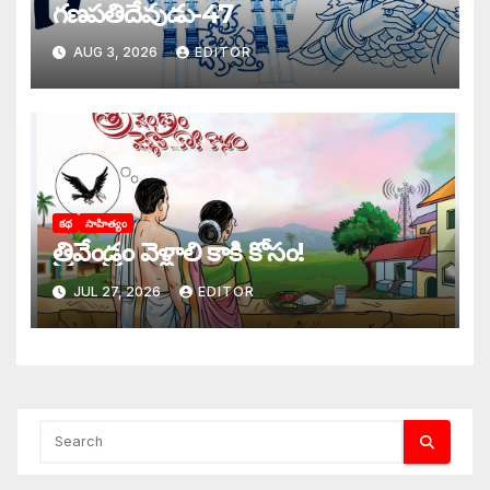
గణపతిదేవుడు-47
AUG 3, 2026
EDITOR
కథ
సాహిత్యం
‌త్రివేండ్రం వెళ్లాలి కాకి కోసం!
JUL 27, 2026
EDITOR