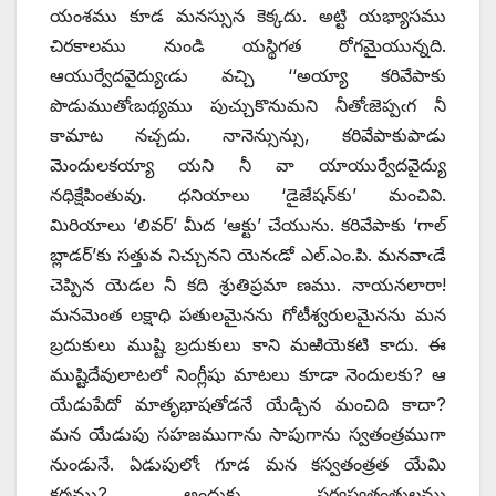
యంశము కూడ మనస్సున కెక్కదు. అట్టి యభ్యాసము
చిరకాలము నుండి యస్థిగత రోగమైయున్నది.
ఆయుర్వేదవైద్యుఁడు వచ్చి ‘‘అయ్యా కరివేపాకు
పొడుముతోఁబథ్యము పుచ్చుకొనుమని నీతోఁజెప్పఁగ నీ
కామాట నచ్చదు. నానెన్సున్సు, కరివేపాకుపాడు
మెందులకయ్యా యని నీ వా యాయుర్వేదవైద్యు
నధిక్షేపింతువు. ధనియాలు ‘డైజేషన్‌కు’ మంచివి.
మిరియాలు ‘లివర్‌’ ‌మీద ‘ఆక్టు’ చేయును. కరివేపాకు ‘గాల్‌
‌బ్లాడర్‌’‌కు సత్తువ నిచ్చునని యెనఁడో ఎల్‌.ఎం.‌పి. మనవాఁడే
చెప్పిన యెడల నీ కది శ్రుతిప్రమా ణము. నాయనలారా!
మనమెంత లక్షాధి పతులమైనను గోటీశ్వరులమైనను మన
బ్రదుకులు ముష్టి బ్రదుకులు కాని మఱియెకటి కాదు. ఈ
ముష్టిదేవులాటలో నింగ్లీషు మాటలు కూడా నెందులకు? ఆ
యేడుపేదో మాతృభాషతోడనే యేడ్చిన మంచిది కాదా?
మన యేడుపు సహజముగాను సాపుగాను స్వతంత్రముగా
నుండునే. ఏడుపులోఁ గూడ మన కస్వతంత్రత యేమి
కర్మము? అందుకు సర్వస్వతంత్రులము