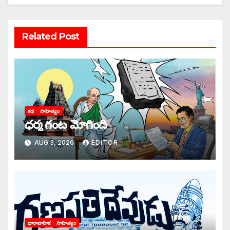
Related Post
కథ
సాహిత్యం
ధర్మ గంట మోగింది
AUG 3, 2026
EDITOR
ధారావాహిక
సాహిత్యం