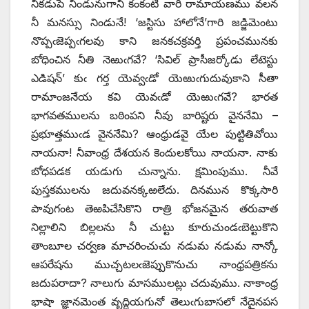
నీకడుపే నిండునుగాని కంకంటి వారి రామాయణము వలన
నీ మనస్సు నిండునే! ‘జస్టిసు హాలోనే’గారి జడ్జిమెంటు
నొప్పఁజెప్పఁగలవు కాని జనకచక్రవర్తి ప్రపంచమునకు
బోధించిన నీతి నెఱుఁగవే? ‘సివిల్‌ ‌ప్రాసీజర్కోడు లేటెస్టు
ఎడిషన్‌’ ‌కుఁ గర్త యెవ్వఁడో యెఱుఁగుదువుకాని సీతా
రామాంజనేయ కవి యెవఁడో యెఱుఁగవే? భారత
భాగవతములను బఠింపని నీవు బారిష్టరు వైననేమి –
ప్రభూత్తముఁడ వైననేమి? ఆంధ్రుడవై యేల పుట్టితివోయి
నాయనా! నీవాంధ్ర దేశయన కెందులకోయి నాయనా. నాకు
బోధపడక యడుగు చున్నాను. క్షమింపుము. నీవే
పుస్తకములను జదువనక్కఱలేదు. దినమున కొక్కసారి
పావుగంట తెఱపిచేసికొని రాత్రి భోజనమైన తరువాత
నిల్లాలిని బిల్లలను నీ చుట్టు కూరుచుండఁబెట్టుకొని
తాంబూల చర్వణ మాచరించుచు నడుమ నడుమ నాన్కో
ఆపరేషను ముచ్చటలఁజెప్పుకొనుచు నాంధ్రపత్రికను
జదుపరాదా? నాలుగు మాసములట్లు చదువుము. నాకాంధ్ర
భాషా జ్ఞానమెంత వృద్ధియగునో తెలుఁగుబాసలో నేదైనపస