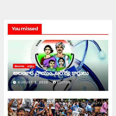
You missed
తెలంగాణ
వార్తలు
అలంకార ప్రాయం..ఆరోగ్య కార్డులు
AUGUST 3, 2026
EDITOR