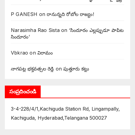
P GANESH
on
‌రానున్నది రోబోల రాజ్యం!
Narasimha Rao Sista
on
‘సిందూరం ఎల్లప్పుడూ పాపిట
సిందూరం’
Vbkrao
on
విరామం
నాగపట్ల భక్తవత్సల రెడ్డి
on
పుత్తూరు కట్టు
సంప్రదించండి
3-4-228/4/1,Kachiguda Station Rd, Lingampally,
Kachiguda, Hyderabad,Telangana 500027