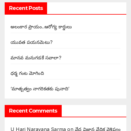
Recent Posts
అలంకార ప్రాయం..ఆరోగ్య కార్డులు
యువత పయనమెటు?
మానవ మనుగడకే సవాలా?
ధర్మ గంట మోగింది
‘మాతృత్వం నాగరికతకు పునాది’
Recent Comments
U Hari Narayana Sarma
on
వేద విజ్ఞాన వేదిక వైశిష్ట్యం