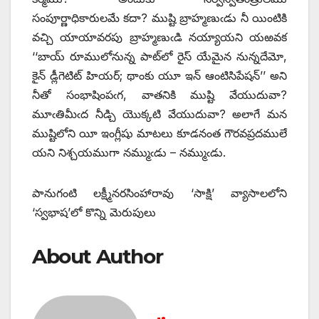
సంపూర్ణాధికారులమే కదా? ముష్టి బ్రాహ్మణుఁడు నీ యింటికి
వచ్చి యాయావరపు బ్రాహ్మణుఁడి నయ్యాయని యఱవక
‘‘బాయ్‌ ‌రూములోనున్న పాట్‌లో రైస్‌ ‌యేమైన నున్నదేమో,
కైన్‌ ‌డ్లీగెటిట్‌ ‌హియర్‌; ‌థాంకు యూ ఇన్‌ ఆం‌టిసిపేషన్‌’’ అని
నీతో సంభాషింపఁగ, వాతనికి ముష్టి వేయుదువా?
మూఁతిమీఁద నీడ్చి యొక్కటి వేయుదువా? అలాగే మన
ముష్టిలోని యీ ఇంగ్లీషు మాటలు కూడనంత గౌరవప్రదములే
యని నిశ్చయముగా నమ్ముఁడు – నమ్ముఁడు.
పానుగంటి లక్ష్మీనరసింహారావు ‘సాక్షి’ వ్యాసాలలోని
‘స్వభాష’లో కొన్ని మెరుపులు
About Author