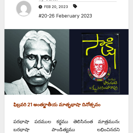
FEB 20, 2023
#20-26 Feberuary 2023
ఫిబ్రవరి 21 అంతర్జాతీయ మాతృభాషా దినోత్సవం
పరభాషా పదముల కర్థము తెలిసినంత మాత్రమునఁ
బరభాషా పాండిత్యము లభించినదని