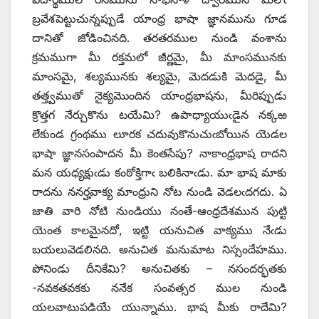
బ్రవేశపెట్టుచున్నప్పుడే యాంధ్ర భాషా జ్ఞానమును గూడ
దానితో జోడించినది. తరతరముల నుండి వంశాను
క్రమముగా మీ రక్తమలో జీర్ణమై, మీ మాంసమునకు
మాంసమై, శల్యమునకు శల్యమై, మెదడుకి మెదడై, మీ
తత్త్వముతో నైక్యమొందిన యాంధ్రభాషను, మీరిప్పుడు
క్రొత్తగ నేర్చుకొను టయేమి? ఉపాధ్యాయుఁడైన నక్కఱ
లేకుండ గ్రంథము లూరక చదువుకొనుచుఁబోయిన యెడల
భాషా జ్ఞానసంపాదన మీ కెంతసేపు? నాకాంధ్రభాష రాదని
మన యధ్యక్షుఁడు కంఠోక్తిగాఁ బలికినాఁడు. మా భాష మాకు
రాదను ననర్హవాక్య మాంధ్రుని నోట నుండి వెడలఁదగదు. ఏ
జాతి వారి నోటి నుండియు నంతే-ఆంధ్రదేశమున పుట్టి
యెంత కాలమైనదో, ఇట్టి యనుచిత వాక్యము నేఁడు
బయలువెడలినది. అనుచిత మనుమాట నిస్సందేహము.
పోనిండు దీనికేమి? అనుచితకు – నసందర్భతకు
-నవకతవకకు ననేక సంవత్సర ముల నుండి
యలవాటుపడియే యున్నాము. భాష మీకు రాదేమి?