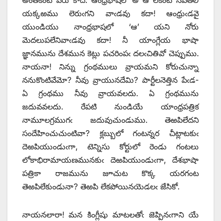
యక్కఱము లెరుఁగని వాఁడవు కదా! ఆంధ్రుఁడవై
యుండియు నాంధ్రభాషలో ‘ఆ’ యని నోరు
మెదలుపలేనివాఁడవు కదా! నీ యాంగ్లేయ భాషా
జ్ఞానమును దేశమున కెట్లు పచరింపఁ దలఁచితివో చెప్పుము.
నాయనా! నిన్ను గ్రంథములు వ్రాయమని కోరుచున్నా
ననుకొంటివేమో? నీవు వ్రాయునదేమి? పార్టీలనెత్తిన పేఁడ-
ఏ గ్రంథము నీవు వ్రాయవలదు. ఏ గ్రంథమును
జదువవలదు. రేపటి నుండియే యాంధ్రపత్రిక
నామూలగ్రముగఁ జదువుచుండుము. తెఱపిలేదని
సందేహించుచుంటివా? క్లబ్బులో గంటన్నర చీట్లాటకుఁ
దెఱపియుండుఁగా, టెన్నిసు కోర్టులో రెండు గంటలు
లోకాభిరామాయణమునకుఁ దెఱపియుండుఁగా, దేశభాషా
పత్రికా రాజమును జూచుట కొక్క యరగంట
తెఱపిలేకుండునా? తెఱపి లేకపోయినయెడలఁ జేసికో.
నాయనలారా! మన కింగ్లీషు మాటలతోఁ జెప్పినఁగాని యే