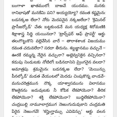
బంగాళా ఖాతములోఁ బాఱవే యుదము. మనకు
రానిభాషతో మనకేమి పని? అయ్యయ్యో? రవంత కష్టమైనఁ
బడనక్కఱ లేదా? నోరు మెదపనైన నక్కఱలేదా? ‘క్రిమినల్‌
‌ప్రాసీజర్కోడ్‌’ ‌చేతఁ బట్టకుండనే మన యధ్యక్ష శిరోమణికి
శిక్షాశాస్త్ర సిద్ధి యయినదా? ‘ట్రాన్స్‌ఫర్‌ ఆఫ్‌ ‌ప్రాపర్టీ’ ఆక్టు
తలఁగొట్టుకొని వల్లెవేసిన వారే – తారాశశాంక విజయము
రవంత చదువలేరా? సరదా తీరును. శబ్దజ్ఞానము వచ్చునే –
ఊరకే రమ్మన్న నేదైన వచ్చునా? అట్లెవ్వనికైన వచ్చినదా?
కడుపు నిండుటకు నోటిలోఁ బడినదానిని మ్రింగనైన వలదా?
అమాత్రపు శ్రమమైనఁ బడనక్కఱ లేదా? ‘మెయిన్సు
పీనల్కోడ్‌’ ‌మడత వేయుటలో మెదడు చింపుకొన్న వాఁడవే-
మనుచరిత్రమున నొక్క యాశ్వాసమును విలాసము
కొఱకైనను జదువుటకు నీ కోపిక లేకపోయెనా? తీరిక
లేకపోయెనా? శక్తి లేకపోయెనా? బుద్ధిలేకపోయెనా?
చంద్రబుల్లి నామూలాగ్రముగ నెఱుఁగుదువుకాని చంద్రమతి
పేరైన నెఱుఁగవే! ‘కన్హింగ్హామ్సు ఎవిడెన్సు’ ఆక్టు వలన