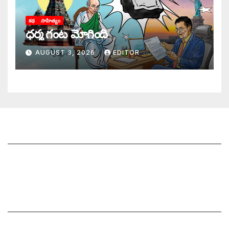
కథ
సాహిత్యం
ధర్మ గంట మోగింది
AUGUST 3, 2026
EDITOR
జాగృతి గురించి
సంప్రదించండి
మీ ఆర్టికల్ ని పంపించండి
మాతో ప్రకటనలు చెయ్యండి