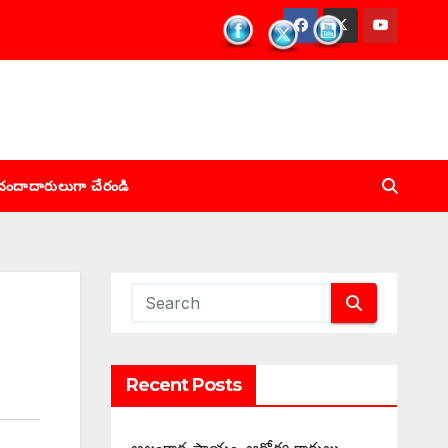
చందాదారులుగా చేరండి
Recent Posts