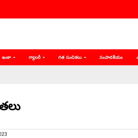
ఇంకా
గ్యాలరీ
గత సంచికలు
సంపాదకీయం
ేతలు
023