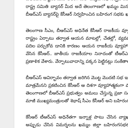
రాష్ట్ర సమితి బ్యానర్‌ ‌మీద అదే తెలంగాణలో ఖమ్మం మి
బీఆర్‌ఎస్‌ ‌బ్యానర్‌పై కేసీఆర్‌ ‌నిర్వహించిన బహిరంగ
తెలంగాణ సీఎం, బీఆర్‌ఎస్‌ అధినేత కేసీఆర్‌ ‌రాజకీయ 
రాష్ట్రం ఏర్పాటు తర్వాత ఆయన మాటల్లో, చేతల్లో, వ్యవహా
పదిల పర్చుకోవ డానికి కారణం ఆయన రాజకీయ వ్యూహాలే. 
వేసిన కేసీఆర్‌.. ‌జాతీయ రాజకీయాల నినాదంతో టీఆర్‌
ప్రణాళిక వేశారు. వేర్పాటువాదాన్ని పక్కన పెట్టినట్లు సంకేత
బీఆర్‌ఎస్‌ ఆవిర్భావం తర్వాత జరిగిన మొట్ట మొదటి సభ ఇద
‌మాత్రమేనని ప్రకటించిన కేసీఆర్‌ ఆ ‌దిశగా వ్యూహాత్మ
తెలంగాణలో బీఆర్‌ఎస్‌ ‌ప్రభుత్వం అమలు చేస్తున్న ప్రజా 
మాజీ ముఖ్యమంత్రులతో శెభాష్‌ ‌సీఎం కేసీఆర్‌ అని బహిరం
కేసీఆర్‌ ‌టీఆర్‌ఎస్‌ అధినేతగా ఇన్నాళ్ల పాటు చేసిన వ్యా
అప్పుడు చేసిన విమర్శలను ఖమ్మం జిల్లా బహిరంగసభలో ప