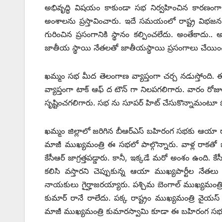
అభివృద్ధి విషయం కాకుండా సభ నిర్వహించిన కారణంగా 
అంశాలను ప్రస్తావించారు. ఇదే సమయంలో రాష్ట్ర విభజన ద
గురించిన ప్రసంగానికి స్థానం కల్పించలేదు. అంతేకాద
జాతీయ స్థాయి నేతలతో జాతీయస్థాయి ప్రసంగాలు చేయిం
ఖమ్మం సభ మీద తెలంగాణ వ్యాప్తంగా చర్చ నడుస్తోంది. ఈ స
వ్యాప్తంగా టాక్‌ ఆఫ్‌ ‌ద టౌన్‌ ‌గా నిలపగలిగారు. వారం 
సృష్టించగలిగారు. సభ ను సూపర్‌ ‌హిట్‌ ‌చేసుకొన్నామంటూ 
ఖమ్మం జిల్లాలో జరిగిన బీఆర్‌ఎస్‌ ‌బహిరంగ సభకు ఆయా
మాజీ ముఖ్యమంత్రి ఈ సభలో పాల్గొన్నారు. వాళ్ల రాకతో బీఆ
కేసీఆర్‌ ‌జాగ్రత్తపడ్డారు. కానీ, ఇక్కడే మరో అంశం ఉంది.
కలిసి వస్తారని చెప్పుకున్న ఆయా ముఖ్యపార్టీల నే
నాయకులు గైర్హాజరయ్యారు. పశ్చిమ బెంగాల్‌ ‌ముఖ్యమంత్రి మ
‌కుమార్‌ ‌రానే రాలేదు. పక్క రాష్ట్రం ముఖ్యమంత్రి వైయస్
మాజీ ముఖ్యమంత్రి కుమారస్వామి కూడా ఈ బహిరంగ సభ