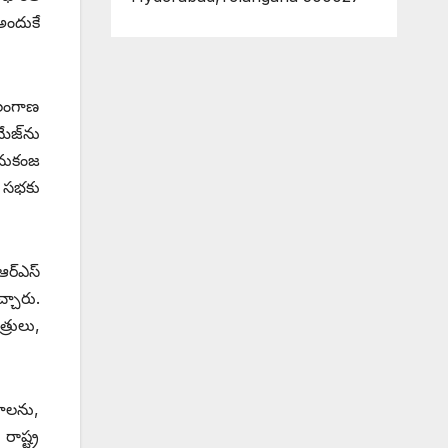
అందుకే
ెలంగాణ
ేజ్‌ను
ెనుకంజ
గ సభకు
్‌ఎస్‌
్చారు.
్రులు,
ేదాలను,
ాష్ట్ర