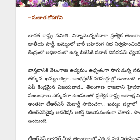
– సుజాత గోపగోని
భారత రాష్ట్ర సమితి. నిన్నామొన్నటిదాకా ప్రత్యేక తెల
జాతీయ పార్టీ. ఖమ్మంలో భారీ బహిరంగ సభ నిర్వహించి
కేంద్రంలో అధికారంలో ఉన్న బీజేపీకి సవాల్‌ ‌విసరడమే ధ్య
వాస్తవానికి తెలంగాణ ఉద్యమం ఉధృతంగా సాగుతున్న సమయం
తక్కువ. ఖమ్మం జిల్లా.. ఆంధప్రదేశ్‌ ‌సరిహద్దుల్లో ఉంటుంద
ఏపీ కేంద్రమైన విజయవాడ.. తెలంగాణ రాజధాని హైదరాబాద్‌
సంబంధాలు ఎక్కువగా ఉండటంతో ప్రత్యేక రాష్ట్ర ఆకాంక్ష విష
అంతటా టీఆర్‌ఎస్‌ ‌మెజార్టీ సాధించగా.. ఖమ్మం జిల్లాల
టీఆర్‌ఎస్‌వైపు ఆపరేషన్‌ ఆకర్ష్ ‌విజయవంతంగా చేశారు. సొంత
ఉంటుంది.
టీఆర్‌ఎస్‌ ‌బ్యానర్‌ ‌మీద తెలంగాణలో ఎక్కడ సభ నిర్వహించి