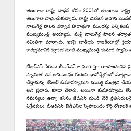
తెలంగాణ రాష్ట్ర సాధన కోసం 2001లో తెలంగాణ రాష్ట్ర స
‌తెలంగాణ సాధించుకున్నారు. రాష్ట్ర విభజన జరిగిన మొదటి ఎ
నాలుగేళ్ల పాలన తర్వాత హఠాత్తుగా ముందస్తు ఎన్నికలకు వ
ముఖ్యమంత్రి అయ్యారు. మళ్లీ నాలుగేళ్ల పాలన తర్వ
సమితిగా మార్చారు. ఇకపై జాతీయ రాజకీయాల్లో క్రియాశీ
కార్యక్రమానికి కర్ణాటక మాజీ ముఖ్యమంత్రి కుమార స్వామి వ
టీఆర్‌ఎస్‌ ‌పేరును బీఆర్‌ఎస్‌గా మారుస్తూ రూపొందించిన
స్వామితో తన అనుబంధం గురించి భావోద్వేగంతో మాట్లాడారు.
చేస్తామన్న కేసీఆర్‌ ‌కుమారస్వామిని ముఖ్య మంత్రిని చే
అని ప్రచారం కూడా చేశారు. అయినా కుమారస్వామి కేసీఆర
సమస్యలు ఉన్నా కనీసం జేడీఎస్‌ ‌నుండి వేరే ప్రతినిధులన
విశ్లేషకులు. బీఆర్‌ఎస్‌-‌జేడీఎస్‌ల స్నేహబంధం కొద్ది రోజుల