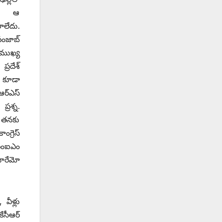
్‌. ఆ
రాలేదు.
ంజాబ్‌
 ముఖ్య
రదేశ్‌
‌కూడా
్‌ఎస్‌
రశ్న.
ే తనకు
్రెస్‌
 ఎంఐఎం
చారేమో
వీళ్లు
సీఆర్‌