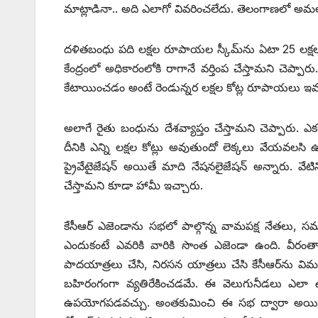
‌మాట్లాడినా.. అది ఎలాగో వివరించలేదు. తెలంగాణలో అమలు 
దళితబంధు పది లక్షల రూపాయల స్కీమ్‌ను ఏటా 25 లక్షల
కేంద్రంలో అధికారంలోకి రాగానే వర్తింప చేస్తామని చెప్పా
‌కేటాయించడం అంటే రెండున్నర లక్షల కోట్ల రూపాయలు 
అలాగే రైతు బంధును దేశవ్యాప్తం చేస్తామని చెప్పారు.
దీనికి ఎన్ని లక్షల కోట్లు అవుతుందో లెక్కలు వేయవలసి 
ప్రైవేటైజేషన్‌ అయితే మాది నేషనలైజేషన్‌ అన్నారు. వేటి
చేస్తామని కూడా హామీ ఇచ్చారు.
కేసీఆర్‌ ఎజెండాను సభలో పాల్గొన్న వామపక్ష నేతలు, సమ
ఎందుకంటే ఎవరికి వారికి సొంత ఎజెండా ఉంది. వీరంతా
పాదయాత్రలు చేసి, నిరసన యాత్రలు చేసి కేసీఆర్‌ను విమర
బహిరంగంగా వ్యతిరేకించడమే. ఈ వెలుగునీడలు ఎలా ఉన
ఉపయోగపడవచ్చు. అంతకుమించి ఈ సభ ద్వారా అయితే మొ