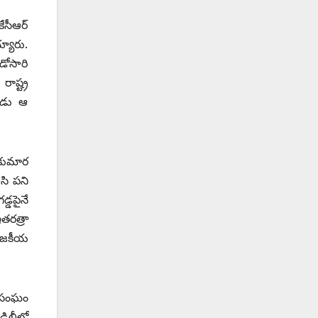
సీఆర్‌
య్యారు.
డోసారి
ాష్ట్ర
పుడు ఆ
 కుమార
సి పని
్డపైనే
తరత్రా
రాజకీయ
కల సంఘం
్లీలో