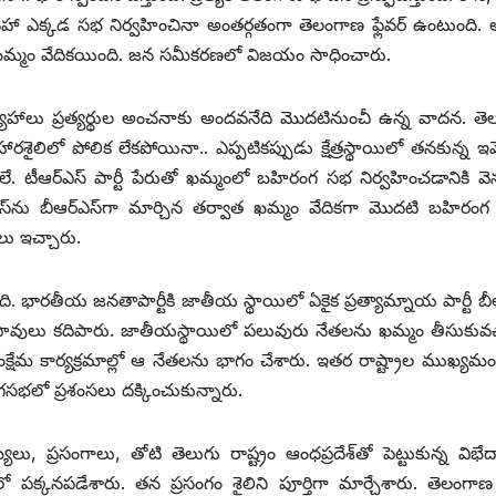
నహా ఎక్కడ సభ నిర్వహించినా అంతర్గతంగా తెలంగాణ ఫ్లేవర్‌ ఉం‌టుంది. 
 సభకు ఖమ్మం వేదికయింది. జన సమీకరణలో విజయం సాధించారు.
వ్యూహాలు ప్రత్యర్థుల అంచనాకు అందవనేది మొదటినుంచీ ఉన్న వాదన. త
రశైలిలో పోలిక లేకపోయినా.. ఎప్పటికప్పుడు క్షేత్రస్థాయిలో తనకున్న ఇమ
టీఆర్‌ఎస్‌ ‌పార్టీ పేరుతో ఖమ్మంలో బహిరంగ సభ నిర్వహించడానికి వ
ఎస్‌ను బీఆర్‌ఎస్‌గా మార్చిన తర్వాత ఖమ్మం వేదికగా మొదటి బహిరం
ాలు ఇచ్చారు.
ి. భారతీయ జనతాపార్టీకి జాతీయ స్థాయిలో ఏకైక ప్రత్యామ్నాయ పార్టీ బీఆర
కంగా పావులు కదిపారు. జాతీయస్థాయిలో పలువురు నేతలను ఖమ్మం తీసుకువచ
సంక్షేమ కార్యక్రమాల్లో ఆ నేతలను భాగం చేశారు. ఇతర రాష్ట్రాల ముఖ్యమంత
గసభలో ప్రశంసలు దక్కించుకున్నారు.
ఖ్యలు, ప్రసంగాలు, తోటి తెలుగు రాష్ట్రం ఆంధప్రదేశ్‌తో పెట్టుకున్న విభ
క్కనపడేశారు. తన ప్రసంగం శైలిని పూర్తిగా మార్చేశారు. తెలంగాణ ర