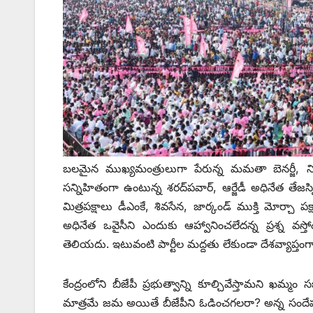
బలమైన ముఖ్యమంత్రులుగా పేరున్న మమతా బెనర్జీ, నితీశ
సన్నిహితంగా ఉంటున్న శరద్‌పవార్‌, ఆర్జేడీ అధినేత తేజస
‌మిత్రపక్షాలు డీఎంకే, శివసేన, జార్కండ్‌ ‌ముక్తి మోర్
అధినేత ఒవైసీని ఎందుకు ఆహ్వానించలేదన్న ప్రశ్న వస్
తెలియదు. ఇటువంటి పార్టీల మద్దతు లేకుండా దేశవ్యాప్త
కేంద్రంలోని బీజేపీ ప్రభుత్వాన్ని కూల్చివేస్తామని ఖమ్
మాత్రమే జమ అయితే బీజేపీని ఓడించగలరా? అన్న సందేహ ము