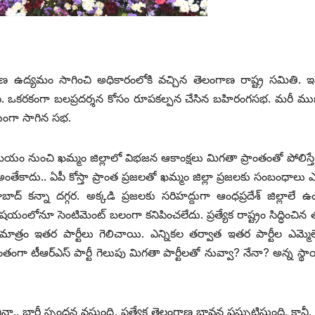
ంగాణ ఉద్యమం సాగించి అధికారంలోకి వచ్చిన తెలంగాణ రాష్ట్ర సమితి. ఇ
ంది. ఒకరకంగా బలప్రదర్శన కోసం రూపకల్పన చేసిన బహిరంగసభ. మరీ ము
ేయంగా సాగిన సభ.
 నుంచి ఖమ్మం జిల్లాలో విభజన ఆకాంక్షలు మిగతా ప్రాంతంతో పోలిస్త
ి. అంతేకాదు.. ఏపీ కోస్తా ప్రాంత ప్రజలతో ఖమ్మం జిల్లా ప్రజలకు సంబంధాలు 
 ‌కన్నా దగ్గర. అక్కడి ప్రజలకు సరిహద్దుగా ఆంధప్రదేశ్‌ ‌జిల్లాలే 
యంలోనూ సెంటిమెంట్‌ ‌బలంగా కనిపించలేదు. ప్రత్యేక రాష్ట్రం సిద్ధించిన 
ో మాత్రం ఇతర పార్టీలు గెలిచాయి. ఎన్నికల తర్వాత ఇతర పార్టీల ఎమ్మెల
ంగా టీఆర్‌ఎస్‌ ‌పార్టీ గెలుపు మిగతా పార్టీలతో నువ్వా? నేనా? అన్న స్థ
నా.. భారీ స్పందన వస్తుంది. ప్రత్యేక తెలంగాణ భావన ప్రస్ఫుటిస్తుంది. కాన