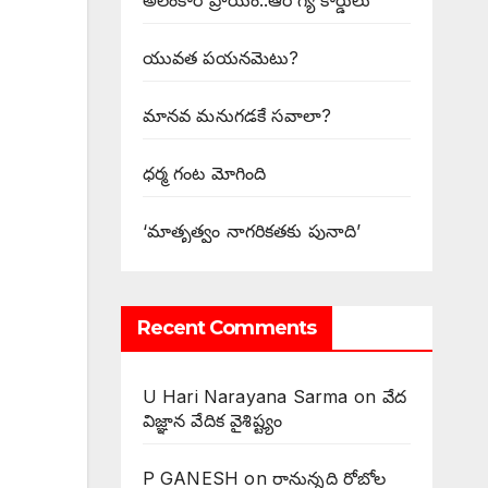
అలంకార ప్రాయం..ఆరోగ్య కార్డులు
యువత పయనమెటు?
మానవ మనుగడకే సవాలా?
ధర్మ గంట మోగింది
‘మాతృత్వం నాగరికతకు పునాది’
Recent Comments
U Hari Narayana Sarma
on
వేద
విజ్ఞాన వేదిక వైశిష్ట్యం
P GANESH
on
‌రానున్నది రోబోల