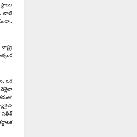
స్థాయి
. వాటి
ుండా..
ాష్ట్ర
ఉత్కంఠ
లు, ఒక
ళ్లేలా
ే తమతో
ఖ్యమైన
ితీశ్‌
ర్ణాటక