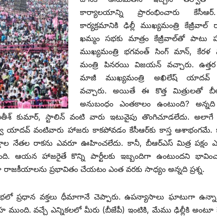
కార్యాలయాన్ని ప్రారంభించారు కేసీఆర
‌కార్యక్రమానికి ఢిల్లీ ముఖ్యమంత్రి కేజ్రీవాల్‌ ‌
ఖమ్మం సభకు మాత్రం కేజ్రీవాల్‌తో పాటు ప
‌ముఖ్యమంత్రి భగవంత్‌ ‌సింగ్‌ ‌మాన్‌, ‌కేరళ
మంత్రి పినరయి విజయన్‌ ‌వచ్చారు. ఉత్తర ప్
‌మాజీ ముఖ్యమంత్రి అఖిలేష్‌ ‌యాదవ్‌ 
వచ్చారు. అయితే ఈ కొత్త మిత్రులతో బీఆర
అనుబంధం ఎంతకాలం ఉంటుంది? అన్నది ప్
్‌ ‌కుమార్‌, ‌స్టాలిన్‌ ‌వంటి వారు ఇటువైపు తొంగిచూడలేదు. అలాగ
్వి యాదవ్‌ ‌వంటివారు హాజరు కాకపోవడం కేసీఆర్‌కు కాస్త ఆశాభంగమే. కాంగ
చా పక్షాల నేతల రాకను ఎవరూ ఊహించలేదు. కానీ, బీఆర్‌ఎస్‌ ‌మిత్ర పక్షం
తోంది. ఆయన హాజరైతే కొన్ని పార్టీలకు ఇబ్బందిగా ఉంటుందని భావిం
ంగా రాజకీయాలను ప్రభావితం చేయటం ఎంత వరకు సాధ్యం అన్నది ప్రశ్న.
మం సభలో ప్రధాన వక్తలు ధీమాగానే చెప్పారు. ఉపన్యాసాలు ఘాటుగా ఉన్నా, 
ంది. వచ్చే ఎన్నికలలో మీరు (బీజేపీ) ఇంటికి, మేము ఢిల్లీకి అంటూ కే