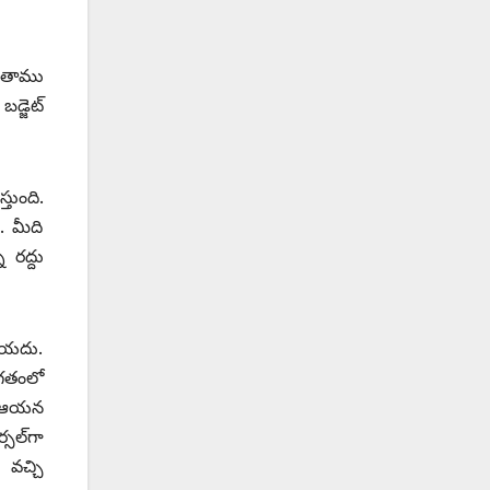
ే తాము
్జెట్‌
తుంది.
. మీది
 రద్దు
లియదు.
 గతంలో
ని ఆయన
సల్‌గా
 వచ్చి