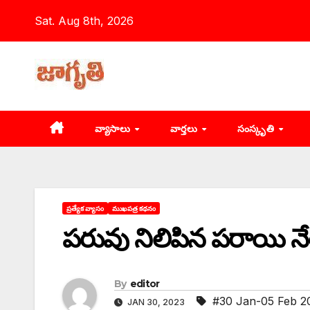
Skip
Sat. Aug 8th, 2026
to
content
వ్యాసాలు
వార్తలు
సంస్కృతి
ప్రత్యేక వ్యాసం
ముఖపత్ర కథనం
పరువు నిలిపిన పరాయి న
By
editor
#30 Jan-05 Feb 2
JAN 30, 2023