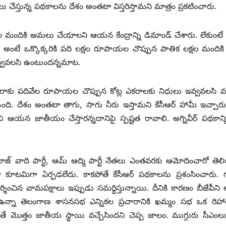
చేస్తున్న పథకాలను దేశం అంతటా విస్తరిస్తామని మాత్రం ప్రకటించారు.
 మందికి అమలు చేయాలని ఆయన కేంద్రాన్ని డిమాండ్‌ ‌చేశారు. లేకుంట
రు. అంటే ఒక్కొక్కరికి పది లక్షల రూపాయల చొప్పున పాతిక లక్షల మందికి బడ
ఇవ్వవలసి ఉంటుందన్నమాట.
 ఎకరాకు పదివేల రూపాయల చొప్పున కోట్ల ఎకరాలకు నిధులు ఇవ్వవలసి వస్
ఉంది. దేశం అంతటా తాగు, సాగు నీరు ఇస్తామని కేసీఆర్‌ ‌హామీ ఇచ్చారు
ని ఆయన జాతీయం చేస్తారన్నదానిపై స్పష్టత రావాలి. అగ్నివీర్‌ ‌పథకాన్ని
ాజ్‌ ‌వాది పార్టీ, ఆమ్‌ ఆద్మి పార్టీ నేతలు ఎంతవరకు ఆమోదించారో తె
 కూటమిగా ఏర్పడలేదు. కాకపోతే కేసీఆర్‌ ‌పథకాలను ప్రశంసించారు.
్శించిన వామపక్షాలు ఇప్పుడు సమర్ధిస్తున్నాయి. దీనికి కారణం బీజేపీ
్నా తెలంగాణ శాసనసభ ఎన్నికల ప్రచారానికి ఖమ్మం సభ ఒక రిహార్
త్తం జాతీయ స్థాయి వచ్చేసిందని చెప్ప జాలం. ముగ్గురు సీఎంలు