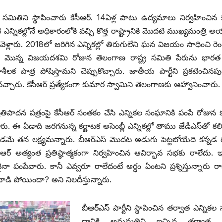
మితిని స్థాపించారు కేసీఆర్‌. 14ఏళ్ల పాటు ఉద్యమాలు నిర్వహించిన కే
న్నికల్లోనే అధికారంలోకి వచ్చి కొత్త రాష్ట్రానికి మొదటి ముఖ్యమంత్రి అ
ెళ్లారు. 2018లో జరిగిన ఎన్నికల్లో తిరుగులేని ఘన విజయం సాధించి రెం
ాత మొన్న విజయదశమి రోజున తెలంగాణ రాష్ట్ర సమితి పేరును భారత ర
లక పాత్ర పోషిస్తామని చెప్పుకొచ్చారు. జాతీయ పార్టీని ప్రకటించిన
చ్చారు. కేసీఆర్‌ ‌ప్రత్యేకంగా కుమార స్వామిని తెలంగాణకు ఆహ్వానించారు.
 ప్రతిపాదన పత్రంపై కేసీఆర్‌ ‌సంతకం చేసి ఎన్నికల సంఘానికి పంపే రోజున
 ఈ ఏడాది జరగనున్న కర్ణాటక అసెంబ్లీ ఎన్నికల్లో తాము జేడీఎస్‌తో కలి
యడమే తన లక్ష్యమన్నారు. బీఆర్‌ఎస్‌ ‌మొదట అడుగు పెట్టబోయేది కన్నడ గడ
్‌ అత్యంత ప్రతిష్ఠాత్మకంగా నిర్వహించిన ఆవిర్భావ సభకు రాలేదు. ఇ
ైనా పంపేవారు. కానీ ఎవ్వరూ రాలేదంటే అర్ధం ఏంటని ప్రశ్నిస్తున్నారు 
కే వాడి పోయిందా? అని నిలదీస్తున్నారు.
బీఆర్‌ఎస్‌ ‌పార్టీని స్థాపించిన తర్వాత ఎన్ని
దానికి అనుమతిని ఇచ్చిన తర్వాత ఢిల