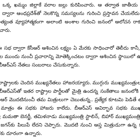
ఒక్క ఖమ్మం జిల్లాకే వరాల జల్లు కురిపించారు. ఆ తర్వాత జాతీయ 
్వారా ఆంధప్రదేశ్‌తో నెలకొన్న సమస్యలను గురించి ప్రస్తావన చేయలేదు
ు.. అత్యంత వ్యూహాత్మకంగా అలాంటి అంశాల గురించి జనంలో ఆలోచన రాక
చారు.
భ ద్వారా కేసీఆర్‌ ఆశించిన లక్ష్యం ఏ మేరకు సాధించారో తెలీదు కానీ, ర
రోజుల ముందు నుంచీ ప్రచారాన్ని మోతెక్కించటం ద్వారా ఆశించిన స్థాయిలో 
బీఆర్‌ఎస్‌ ‌నేతలు సంబరాలు చేసుకున్నారు.
 రాష్ట్రాలకు చెందిన ముఖ్యనేతలు హాజరయ్యారు. ముగ్గురు ముఖ్యమంత్రు
ర్‌ఎస్‌తో ఇతర రాష్ట్రాల పార్టీలతో మైత్రి ఉందన్న సంకేతాలు జనంలోకి వె
 కేసీఆర్‌ ‌మొదటినుంచీ తమ మిత్రులుగా చెబుతున్న.. ప్రత్యేక కూటమి పెడిత
తలు మాత్రం ఈ సభకు హాజరు కాలేదు. బీఆర్‌ఎస్‌ ఆవిర్భావ సభకు ము
మతా బెనర్జీ, తమిళనాడు ముఖ్యమంత్రి స్టాలిన్‌, ‌బిహార్‌ ‌ముఖ్యమంత్రి న
‌ ‌జగన్‌కు పిలుపే లేదని చెప్పారు. మొదటి నుంచి ఆప్త మిత్రుడుగా ఉన్న క
కు దూరంగా ఉన్నారు.