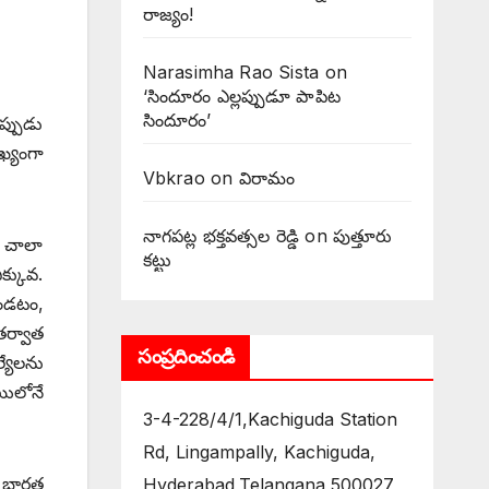
రాజ్యం!
Narasimha Rao Sista
on
‘సిందూరం ఎల్లప్పుడూ పాపిట
సిందూరం’
ప్పుడు
ఖ్యంగా
Vbkrao
on
విరామం
నాగపట్ల భక్తవత్సల రెడ్డి
on
పుత్తూరు
ే చాలా
కట్టు
ఎక్కువ.
ఉండటం,
తర్వాత
సంప్రదించండి
్యేలను
ాయిలోనే
3-4-228/4/1,Kachiguda Station
Rd, Lingampally, Kachiguda,
ీ, భారత
Hyderabad,Telangana 500027