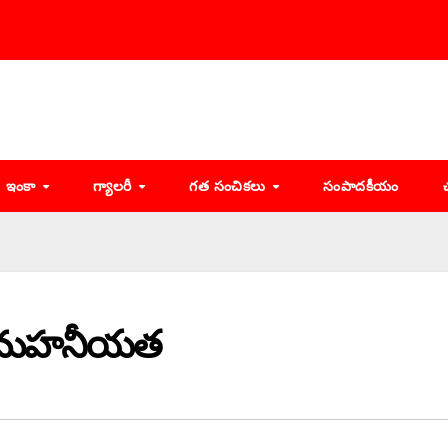
ఇంకా
గ్యాలరీ
గత సంచికలు
సంపాదకీయం
మే మహనీయత