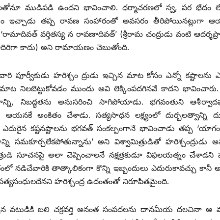
టలతోనూ ముడిపడి ఉందని భావించాలి. ధర్మాచరణలో స్వ, పర భేదం ల
అభయం ఇచ్చాడు తప్ప రావణ సంహారంతో అవసరం తీరిపోయినట్లుగా 
రామాదివత్‌ ‌వర్తితస్య న రావణాదివత్‌’ (శ్రీ‌రామ చంద్రుడు వంటి ఆదర్శప
ాదిరిగా కాదు) అని రామాయణం చెబుతోంది.
్తి, వారి పూర్వీకుడు హరిశ్చం ద్రుడు ఇచ్చిన మాట కోసం ఎన్నో కష్టాలను ఎ
మాట నిలబెట్టుకోవడం ముందు అవి లెక్కింపదగినవే కాదని భావించారు
ాన్ని, నిబద్ధతను అనుసరించి సాగిపోయాడు. భగవంతుని ఆశీర్వాద
ు ఆయనకే అంకితం చేశాడు. సత్యసాధన లక్ష్యంలో దుర్బలత్వాన్ని 
దురైన కష్టనష్టాలను భగవత్‌ ‌సంకల్పంగానే భావించాడు తప్ప ‘యాగ
్ని సమకూర్చలేకపోతున్నాను’ అని విశ్వామిత్రుడితో హరిశ్చంద్రుడు అ
ిత్రుడి సూచనపై అలా చెప్పించాలనే నక్షత్రకుడూ విఫలయత్నం చేశాడని
ంలో నడిచేవారికి తాత్కాలికంగా కొన్ని ఇబ్బందులు ఎదురుకావచ్చు కానీ
త్యసంధులదేనని హరిశ్చంద్ర ఉదంతంతో నిరూపితమైంది.
న వటుడికి బలి చక్రవర్తి అనంత సంపదలను దానమీయ దలచినా ఆ 