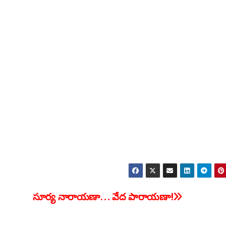
సూర్య నారాయణా… వేద పారాయణా!