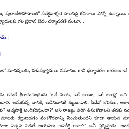
ం, పురాణేతిహాసాలలో సత్యవాక్పరి పాలనపై కథనాలు ఎన్నో ఉన్నాయి.
ష్యాదులకు గల ప్రధాన భేదం ధర్మాచరణే నంటూ…
మ్‌ ।
।
లలో మానవులకు, పశుపక్ష్యాదులు సమానం. కానీ ధర్మాచరణ కారణంగానే
డు కనుకే శ్రీరామచంద్రుడు ‘ఒకే మాట, ఒకే బాణం, ఒకే భార్య’ అని
ి. అనుకున్న దానికి, ఆడినదానికి కట్టుబడాలి. ఏవేవో కోరికలు, ఆకాం
త్మసాక్షి అంగీకరిస్తుందా?’ అని రాజ్యం తిరిగి తీసుకోవాలని తనకు నచ్
ిన మాటకు కట్టుబడడం వంశగౌరవాన్ని పెంచుతుందని కూడా ఆయన మ
మాట పక్కన పెడితే ఆయనకు అపకీర్తి కాదా?’ అనీ ప్రశ్నిస్తాడు. అంటే వ