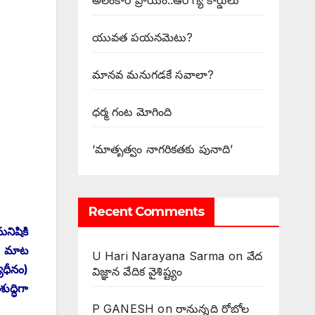
అలంకార ప్రాయం..ఆరోగ్య కార్డులు
యువత పయనమెటు?
మానవ మనుగడకే సవాలా?
ధర్మ గంట మోగింది
‘మాతృత్వం నాగరికతకు పునాది’
Recent Comments
నిషికి
ే. మాట
U Hari Narayana Sarma
on
వేద
ాధీనం)
విజ్ఞాన వేదిక వైశిష్ట్యం
ద్ధిగా
P GANESH
on
‌రానున్నది రోబోల