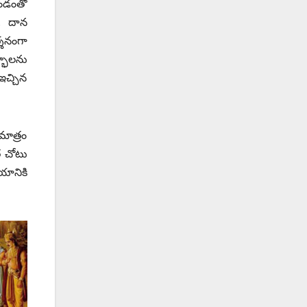
ాండంతో
ు. దాన
్శనంగా
్భాలను
ఇచ్చిన
మాత్రం
త చోటు
యానికి