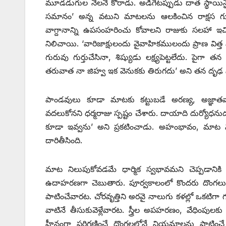
మూడడుగుల నేలనే కోరాడు. అడిగేటప్పుడు దాత స్థాయినైన
సమానం’ అన్న వటుని మాటలను ఆలకించిన రాక్షస గురువు శ
వాగ్దానాన్ని ఉపసంహరించు కోవాలని రాజుకు సలహా ఇ
నిలిచాయి. ‘వారిజాక్షులందు వైవాహికములందు ప్రాణ వి
గురువు గుర్తుచేసినా, శిష్యుడు లక్ష్యపెట్టలేదు. పైగా
తరువాత నా జిహ్వ ఇక వెనుకకు తిరుగదు’ అని తన దృఢ నిశ్
పాండవులు కూడా మాటకు కట్టుబడే అరణ్య, అజ్ఞాతవాసా
వదలుకోనని ధర్మరాజు స్పష్టం చేశారు. దాయాది దుర్యో
కూడా ఇవ్వను’ అని ప్రకటించాడు. అహంభావం, మాట ని
దారితీసింది.
మాట నిలుపుకోవడమే ధార్మిక స్వభావమని చెప్పడానిక
ఉదాహరణగా చెబుతారు. పూర్వకాలంలో కొందరు దొంగ
పాటించేవారట. చోరవృత్తిని అరవై నాలుగు కళల్లో ఒకటిగా
వాటినే తీసుకువెళ్లేవారట. స్త్రీల అపహరణం, వేధింపులక
హీనంగా పరిగణించే దొంగలలోనే నియమాలను పాటించే ప