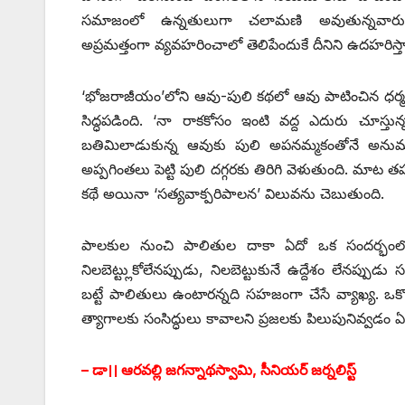
సమాజంలో ఉన్నతులుగా చలామణి అవుతున్నవారు
అప్రమత్తంగా వ్యవహరించాలో తెలిపేందుకే దీనిని ఉదహరిస్త
‘భోజరాజీయం’లోని ఆవు-పులి కథలో ఆవు పాటించిన ధర్మని
సిద్ధపడింది. ‘నా రాకకోసం ఇంటి వద్ద ఎదురు చూస్త
బతిమిలాడుకున్న ఆవుకు పులి అపనమ్మకంతోనే అనుమతిస్త
అప్పగింతలు పెట్టి పులి దగ్గరకు తిరిగి వెళుతుంది. మాట
కథే అయినా ‘సత్యవాక్పరిపాలన’ విలువను చెబుతుంది.
పాలకుల నుంచి పాలితుల దాకా ఏదో ఒక సందర్భంలో ఇ
నిలబెట్ట్లుకోలేనప్పుడు, నిలబెట్టుకునే ఉద్దేశం లే
బట్టే పాలితులు ఉంటారన్నది సహజంగా చేసే వ్యాఖ్య. ఒక్క
త్యాగాలకు సంసిద్ధులు కావాలని ప్రజలకు పిలుపునివ్వడ
– డా।। ఆరవల్లి జగన్నాథస్వామి, సీనియర్‌ ‌జర్నలిస్ట్