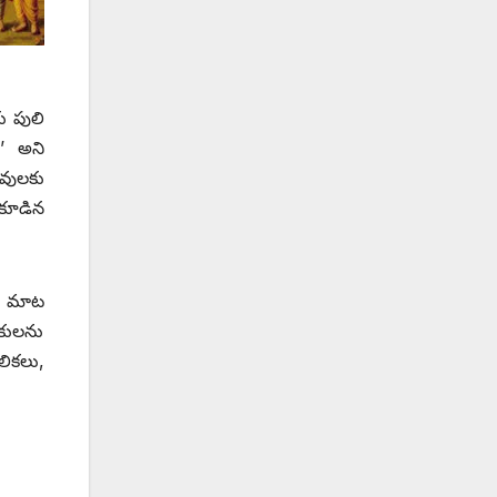
ు పులి
ు’ అని
ఆవులకు
 కూడిన
. మాట
లకులను
లికలు,