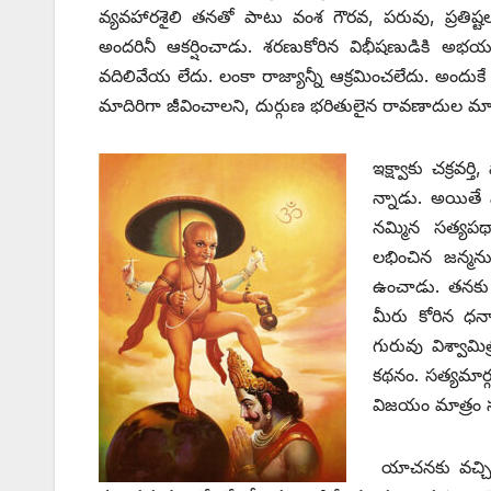
వ్యవహారశైలి తనతో పాటు వంశ గౌరవ, పరువు, ప్రతిష్
అందరినీ ఆకర్షించాడు. శరణుకోరిన విభీషణుడికి 
వదిలివేయ లేదు. లంకా రాజ్యాన్నీ ఆక్రమించలేదు. అందుకే ‘
మాదిరిగా జీవించాలని, దుర్గుణ భరితులైన రావణాదుల మ
ఇక్ష్వాకు చక్రవర
న్నాడు. అయితే 
నమ్మిన సత్యపథ
లభించిన జన్మన
ఉంచాడు. తనకు ఎ
మీరు కోరిన ధనాన
గురువు విశ్వామ
కథనం. సత్యమార్గ
విజయం మాత్రం స
యాచనకు వచ్చి