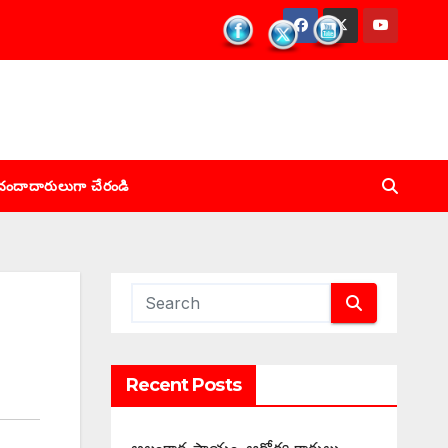
చందాదారులుగా చేరండి
Recent Posts