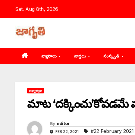
Skip
Sat. Aug 8th, 2026
to
content
వ్యాసాలు
వార్తలు
సంస్కృతి
ఆధ్యాత్మికం
మాట ‘దక్కించు’కోవడ
By
editor
#22 February 2021
FEB 22, 2021