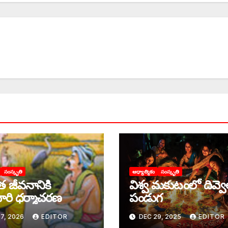
సంస్కృతి
ఆధ్యాత్మికం
సంస్కృతి
ంత జీవనానికి
విశ్వ మకుటంలో దివ్వ
ిదారి ధర్మాచరణ
పండుగ
7, 2026
EDITOR
DEC 29, 2025
EDITOR