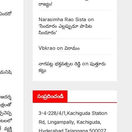
రాజ్యం!
 ఎందరో
Narasimha Rao Sista
on
‘సిందూరం ఎల్లప్పుడూ పాపిట
సిందూరం’
Vbkrao
on
విరామం
నాగపట్ల భక్తవత్సల రెడ్డి
on
పుత్తూరు
కట్టు
 మనిషి
సంప్రదించండి
 ఆదర్శ
క్షలతో
చచెప్ప
3-4-228/4/1,Kachiguda Station
ాటలలో
Rd, Lingampally, Kachiguda,
్యక్తి
Hyderabad,Telangana 500027