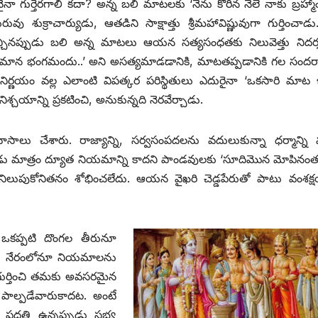
ా గుర్తెరగాలి కదా? అన్న బలి మాటలకు ‘నేను కోరిన నేలే నాకు బ్రహ్మ
ుక్రాచార్యుడు, ఆతడిని సాక్షాత్తు శ్రీమహావిష్ణువుగా గుర్తించాడ
చ్చినప్పుడు బలి అన్న మాటలు ఆయన సత్యసంధతకు నిలువెత్తు నిదర
త్త మాన భంగమందు..’ అని అసత్యమాడడానికి, మాటతప్పడానికి గల సందర
 తన నిర్ణయం వల్ల ఎలాంటి విపత్కర పరిస్థితులు ఎదురైనా ‘ఒకసారి మాట 
చయాన్ని ప్రకటించి, అనుకున్నది నెరవేర్చాడు.
లు చేశారు. రాజ్యాన్ని, సర్వసంపదలను వదులుకున్నా ధర్మాన్ని 
ధనుడు మాత్రం ద్యూత నియమాన్ని కాదని పాండవులకు ‘సూదిమొన మోపినం
లుపుకోనితనం శోభించలేదు. ఆయన వైఖరి చెడ్డపేరుతో పాటు వంశక్ష
ి ఒకప్పటి దొంగల తీరునూ
లు నేరంలోనూ నియమాలను
 గుర్తించి తమకు అవసరమైన
ు పాల్పడేవారుకాదట. అంటే
ద్ధతి ఉన్నప్పుడు సభ్య