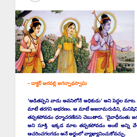
– డాక్టర్‌ ఆరవల్లి జగన్నాథస్వామి
‘ఆడితప్పని వాడు అవనిలోనే అధికుడు’ అని పెద్దల మాట. మ
మాటే తరగని ఆభరణం. ఆ మాటే అజరామరుడిని, మనిషిని ‘
తప్పకపోవడం ధర్మాచరణేనని చెబుతారు. ‘దైవాధీనంతు జగత
అని సూక్తి. ఇక్కడ మాట తప్పకపోవడం అంటే అన్ని వేళ
ఆచరించగలగడం అనే అర్థంలో వ్యాఖ్యానించుకోవచ్చు.