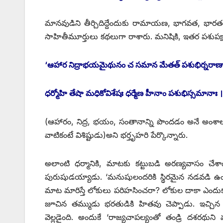
మానవుడిని తీర్చిదిద్దేందుకు రామాయణ, భాగవత, భారత
సాహితీమూర్తులు కథలుగా రాశారు. మనిషికి, ఇతర పశుపక్
‘ఆహార నిద్రాభయమైథునం చ సమాన మేతత్‌ ‌పశుభిర్నరాణా
‌ధర్మోహి తేషా మధికోవిశేషః ధర్మేణ హీనాం పశుభిస్సమానాః ।
(ఆహారం, నిద్ర, భయం, సంతానాన్ని పొందడం అనే అంశా
వాటికంటే విశిష్టుడు)అని భర్తృహరి పేర్కొన్నారు.
అలాంటి ధర్మానికి, మాటకు కట్టుబడి అరణ్యవాసం చేశా
పురుషుడయ్యాడు. ‘మనుషులందరికి స్థిరమైన నడవడి ఉండాల
మాట మారిస్తే లోకులు పరిహసించరా? లోకుల దాకా ఎందుకు? ఆ
జూచిన తమ్ముడు భరతుడికి హితవు చెప్పాడు. ఇచ్చ
వెల్లడైంది. అందుకే ‘రాజ్యచాపల్యంతో తండ్రి దశరథుని 