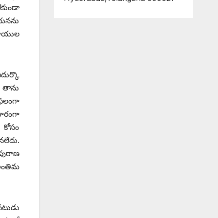
ేకుండా
ఆయనను
్రాయుల
దుర్కొ
. తాను
ఫలంగా
దూరంగా
ం కోసం
నలేదు.
 పురాణ
 అంతిమ
వటుడు