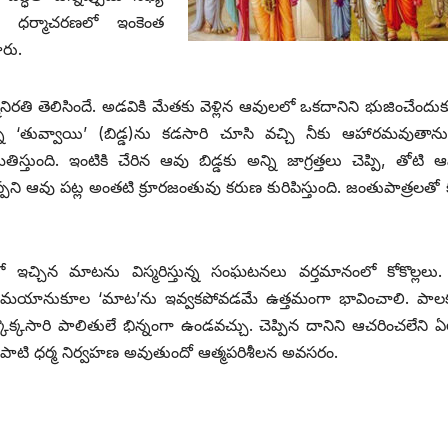
 ధర్మాచరణలో ఇంకెంత
ారు.
రతి తెలిసిందే. అడవికి మేతకు వెళ్లిన ఆవులలో ఒకదానిని భుజించేందుక
ున్న ‘తువ్వాయి’ (బిడ్డ)ను కడసారి చూసి వచ్చి నీకు ఆహారమవుతాన
ుంది. ఇంటికి చేరిన ఆవు బిడ్డకు అన్ని జాగ్రత్తలు చెప్పి, తోటి 
 తప్పని ఆవు పట్ల అంతటి క్రూరజంతువు కరుణ కురిపిస్తుంది. జంతుపాత్రలతో
చ్చిన మాటను విస్మరిస్తున్న సంఘటనలు వర్తమానంలో కోకొల్లలు
నప్పుడు సమయానుకూల ‘మాట’ను ఇవ్వకపోవడమే ఉత్తమంగా భావించాలి. పా
ొక్కసారి పాలితులే భిన్నంగా ఉండవచ్చు. చెప్పిన దానిని ఆచరించలేని ఏ
ం ఏపాటి ధర్మ నిర్వహణ అవుతుందో ఆత్మపరిశీలన అవసరం.