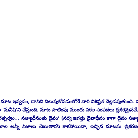
ాట ఇవ్వడం, దానిని నిలుపుకోవడంలోనే వారి విశిష్టత వెల్లడవుతుంది. మ
మనీషి’ని చేస్తుంది. మాట పాటింపు ముందు సకల సంపదలు క్షణికమైనవ
్సర్వం… సత్యాధీనంతు దైవం’ (సర్వ జగత్తు దైవాధీనం కాగా దైవం సత్య
ాల అన్నీ నిజాలు చెబుతారని కాకపోయినా, ఇచ్చిన మాటను త్రికరణశు