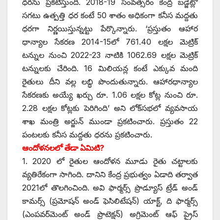
ధరను ప్రకటిస్తుంది. 2018-19 సంవత్సరం కేంద్ర బడ్జెట్లో
సగటు ఉత్పత్తి ధర కంటే 50 శాతం అధికంగా కనీస మద్దతు
ధరగా నిర్ణయిస్తున్నట్టు పేర్కొన్నారు. ‘ప్రస్తుతం ఆహార
ధాన్యాల సేకరణ 2014-15లో 761.40 లక్షల మెట్రిక్‌
‌టన్నుల నుంచి 2022-23 నాటికి 1062.69 లక్షల మెట్రిక్‌
‌టన్నులకు చేరింది. 16 మిలియన్ల కంటే ఎక్కువ మంది
రైతులు దీని వల్ల లబ్ధి పొందుతున్నారు. ఆహారధాన్యాల
సేకరణకు అయ్యే ఖర్చు రూ. 1.06 లక్షల కోట్ల నుంచి రూ.
2.28 లక్షల కోట్లకు పెరిగింది’ అని లోక్‌సభలో వ్యవసాయ
శాఖ మంత్రి అర్జున్‌ ‌ముండా ప్రకటించారు. ప్రస్తుతం 22
పంటలకు కనీస మద్దతు ధరను ప్రకటించారు.
ఆందోళనలలో తేడా ఏమిటి?
1. 2020 లో రైతుల ఆందోళన మూడు రైతు చట్టాలకు
వ్యతిరేకంగా సాగింది. దానిని కేంద్ర ప్రభుత్వం ఏడాది తర్వాత
2021లో తొలగించింది. అవి ఫార్మర్స్ ‌ప్రొడ్యూస్‌ ‌ట్రేడ్‌ అం‌డ్‌
‌కామర్స్ (‌ప్రమోషన్‌ అం‌డ్‌ ‌ఫెసిలిటేషన్‌) ‌యాక్ట్, ‌ది ఫార్మర్స్
(ఎం‌పవర్‌మెంట్‌ అం‌డ్‌ ‌ప్రొటెక్షన్‌) అ‌గ్రిమెంట్‌ ఆఫ్‌ ‌ప్రైస్‌