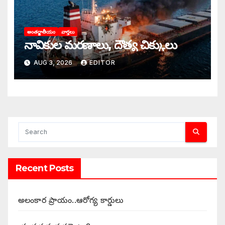
అంతర్జాతీయం
వార్తలు
నావికుల మరణాలు, దౌత్య చిక్కులు
AUG 3, 2026
EDITOR
Recent Posts
అలంకార ప్రాయం..ఆరోగ్య కార్డులు