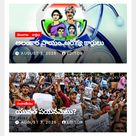
తెలంగాణ
వార్తలు
అలంకార ప్రాయం..ఆరోగ్య కార్డులు
AUGUST 3, 2026
EDITOR
సంపాదకీయం
యువత పయనమెటు?
AUGUST 3, 2026
EDITOR