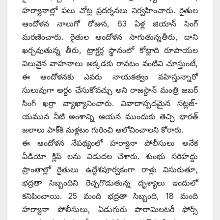
‌హర్యానాల్లో పలు చోట్ల ప్రదర్శనలు నిర్వహించారు. రైతుల
ఆందోళన నాలుగో రోజున, 63 ఏళ్ల జియాన్‌ ‌సింగ్‌
‌మరణించారు. రైతుల ఆందోళన సాగుతున్నతీరు, దాని
ఖర్చవుతున్న తీరు, ట్రాక్టర్ల స్థానంలో కోట్లాది రూపాయల
విలువైన వాహనాలు అక్కడకు రావటం వంటివి చూస్తుంటే,
ఈ ఆందోళనకు ఎవరు నాయకత్వం వహిస్తున్నారో
సులువుగా అర్థం చేసుకోవచ్చు అని రాజస్థాన్‌ ‌మంత్రి జబర్‌
‌సింగ్‌ ‌ఖర్రా వ్యాఖ్యానించారు. వివాదాస్పదమైన సట్లజ్‌-
‌యమున నీటి అంశాన్ని ఆయన ముందుకు తెచ్చి భారత్‌
‌జలాలు పాక్‌కి మళ్లటం గురించి ఆలోచించాలని కోరారు.
ఈ ఆందోళన నేపథ్యంలో హర్యానా పోలీసులు అనేక
వీడియో క్లిప్‌ ‌లను విడుదల చేశారు. శుంభు సరిహద్దు
ప్రాంతాల్లో రైతులు ఉద్దేశపూర్వకంగా రాళ్లు విసురుతూ,
భద్రతా సిబ్బందిని రెచ్చగొడుతున్న దృశ్యాలు ఇందులో
కనిపించాయి. 25 మంది భద్రతా సిబ్బంది, 18 మంది
హర్యానా పోలీసులు, ఏడుగురు పారామిలటరీ ఫోర్స్