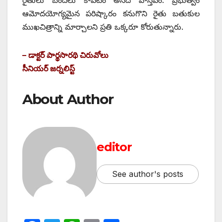
ఆమోదయోగ్యమైన పరిష్కారం కనుగొని రైతు బతుకుల
ముఖచిత్రాన్ని మార్చాలని ప్రతి ఒక్కరూ కోరుతున్నారు.
– డాక్టర్‌ ‌పార్థసారథి చిరువోలు
సీనియర్‌ ‌జర్నలిస్ట్
About Author
editor
See author's posts