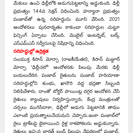
మేకులు ఉంచి ఢిల్లీలోకి అడుగుపెట్టటాన్ని అడ్డుకుంది. ఢిల్లీ
ప్రభుత్వం 144వ సెక్షన్‌ ‌విధించింది. హర్యానా ప్రభుత్వం
పంజాబ్‌తో ఉన్న సరిహద్దును మూసి వేసింది. 2021
ఆందోళనలు పునరావృతం కాకుండా సరిహద్దుల చుట్టూ
ఫెన్సింగ్‌ ఏర్పాటు చేసింది. మొబైల్‌ ఇం‌టర్నెట్‌, ‌బల్క్
ఎస్‌ఎమ్‌ఎస్‌ ‌సర్వీసులపై నిషేధాన్ని విధించింది.
సరిహద్దుల్లో ఉద్రిక్తత
సంయుక్త కిసాన్‌ ‌మోర్చా (రాజకీయేతర), కిసాన్‌ ‌మజ్దూర్‌
‌మోర్చా ‘ఢిల్లీచలో’ ఆందోళనకు పిలుపు మేరకు ఢిల్లీ
బయలుదేరిన పంజాబ్‌ ‌రైతులను పంజాబ్‌ ‌హరియాణా
సరిహద్దుల్లోని శుంభు, ఖానౌరి వద్ద భద్రతా సిబ్బంది
నిలిపివేశారు. దాంతో బోర్డర్‌ ‌పాయింట్ల దగ్గర ఆందోళన చేసే
రైతులు క్యాంపులు నిర్వహిస్తున్నారు. కేంద్ర మంత్రులతో
చర్చలు ముగిసేదాకా, ఢిల్లీలో అడుగు పెట్టటానికి తాము
ఎలాంటి ప్రయత్నాలుచేయమని చెప్పారు.ఇంకా పంజాబ్‌లో
రైలు ట్రాక్‌లపై బైఠాయించి రైళ్ల రాకపోకలను అడ్డుకున్నారు.
రైతులు ఇచ్చిన భారత్‌ ‌బంద్‌ ‌పిలుపు నేపథ్యంలో పంజాబ్‌,