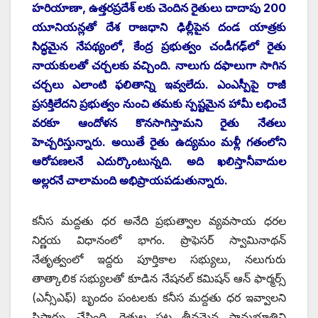
‌హరియాణా, ఉత్తరప్రదేశ్‌ ‌లకు చెందిన రైతులు దాదాపు 200
యూనియన్లతో దేశ రాజధాని ఢిల్లీపైన దండ యాత్రకు
సిద్ధమైన నేపథ్యంలో, కేంద్ర ప్రభుత్వం చండీగఢ్‌లో రైతు
నాయకులతో చర్చలకు వచ్చింది. నాలుగు దఫాలుగా సాగిన
చర్చలు ఎలాంటి ఫలితాన్ని ఇవ్వలేదు. ఎంఎస్పీపై రాజీ
ప్రసక్తిలేదని ప్రభుత్వం నుంచి తమకు స్పష్టమైన హామీ లభించే
వరకూ ఆందోళన కొనసాగిస్తామని రైతు నేతలు
హెచ్చరిస్తున్నారు. అయితే రైతు ఉద్యమం మళ్లీ గతంలోని
ఆరోపణలనే ఎదుర్కొంటున్నది. అది ఖలిస్తానీవాదుల
అల్లరనే చాలామంది అభిప్రాయపడుతున్నారు.
కనీస మద్దతు ధర అనేది ప్రభుత్వాల వ్యవసాయ ధరల
నిర్ణయ విధానంలో భాగం. ప్రొఫెసర్‌ ‌స్వామినాథన్‌
‌నేతృత్వంలో ఇద్దరు పూర్తికాల సభ్యులు, నలుగురు
తాత్కాలిక సభ్యులతో కూడిన నేషనల్‌ ‌కమిషన్‌ ఆన్‌ ‌ఫార్మర్స్
(ఎన్సీఎఫ్‌) ‌బృందం పంటలకు కనీస మద్దతు ధర ఇవ్వాలని
సిఫార్సు చేసింది. రైతుల పట్ల తీవ్రమైన సానుభూతిని