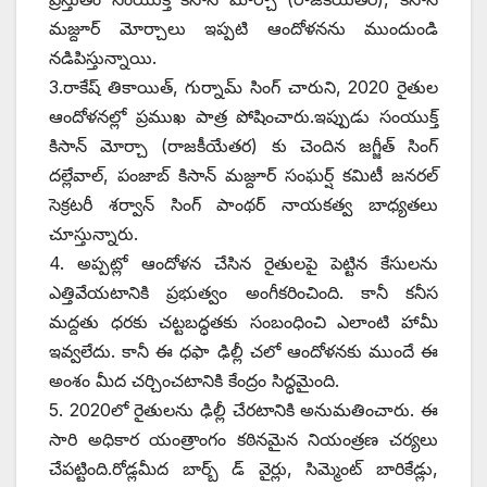
‌మజ్దూర్‌ ‌మోర్చాలు ఇప్పటి ఆందోళనను ముందుండి
నడిపిస్తున్నాయి.
3.రాకేష్‌ ‌తికాయిత్‌, ‌గుర్నామ్‌ ‌సింగ్‌ ‌చారుని, 2020 రైతుల
ఆందోళనల్లో ప్రముఖ పాత్ర పోషించారు.ఇప్పుడు సంయుక్త్
‌కిసాన్‌ ‌మోర్చా (రాజకీయేతర) కు చెందిన జగ్జీత్‌ ‌సింగ్‌
‌దల్లేవాల్‌, ‌పంజాబ్‌ ‌కిసాన్‌ ‌మజ్దూర్‌ ‌సంఘర్ష్ ‌కమిటీ జనరల్‌
‌సెక్రటరీ శర్వాన్‌ ‌సింగ్‌ ‌పాంథర్‌ ‌నాయకత్వ బాధ్యతలు
చూస్తున్నారు.
4. అప్పట్లో ఆందోళన చేసిన రైతులపై పెట్టిన కేసులను
ఎత్తివేయటానికి ప్రభుత్వం అంగీకరించింది. కానీ కనీస
మద్దతు ధరకు చట్టబద్ధతకు సంబంధించి ఎలాంటి హామీ
ఇవ్వలేదు. కానీ ఈ ధఫా ఢిల్లీ చలో ఆందోళనకు ముందే ఈ
అంశం మీద చర్చించటానికి కేంద్రం సిద్ధమైంది.
5. 2020లో రైతులను ఢిల్లీ చేరటానికి అనుమతించారు. ఈ
సారి అధికార యంత్రాంగం కఠినమైన నియంత్రణ చర్యలు
చేపట్టింది.రోడ్లమీద బార్బ్ ‌డ్‌ ‌వైర్లు, సిమ్మెంట్‌ ‌బారికేడ్లు,