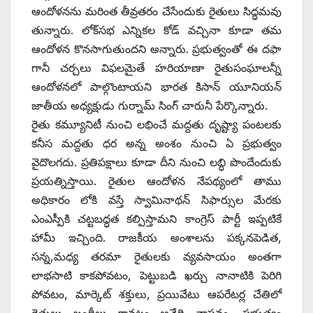
ఆందోళనను మరింత తీవ్రతరం చేసేందుకు రైతులు సిద్ధమవు
తున్నారు. లోక్‌సభ ఎన్నికల కోడ్‌ ‌వచ్చినా కూడా తమ
ఆందోళన కొనసాగుతుందని అన్నారు. ప్రభుత్వంతో ఈ దఫా
గానీ చర్చలు విఫలమైతే హరియాణా రైతుసంఘాలన్నీ
ఆందోళనలో పాల్గొంటాయని భారత కిసాన్‌ ‌యూనియన్‌
‌జాతీయ అధ్యక్షుడు గుర్నామ్‌ ‌సింగ్‌ ‌చారునీ పేర్కొన్నారు.
రైతు కమ్యూనిటీ నుంచి లభించే మద్దతు దృష్ట్యా పంటలకు
కనీస మద్దతు ధర అన్న అంశం నుంచి ఏ ప్రభుత్వం
వైదొలగదు. ప్రతిపక్షాలు కూడా దీని నుంచి లబ్ధి పొందేందుకు
ప్రయత్నిస్తాయి. రైతుల ఆందోళన నేపథ్యంలో తాము
అధికారం లోకి వస్తే స్వామినాథన్‌ ‌సిఫార్సుల మేరకు
ఎంఎస్పీకి చట్టబద్ధత కల్పిస్తామని కాంగ్రెస్‌ ‌పార్టీ ఇప్పటికే
హామీ ఇచ్చింది. రాజకీయ అంశాలను పక్కనపెడిత,
సన్న,మధ్య తరమా రైతులకు వ్యవసాయం అంతగా
లాభసాటి కాకపోవటం, పెట్టుబడి ఖర్చు నానాటికి పెరిగి
పోవటం, మార్కెట్‌ ‌శక్తులు, ప్రయివేటు ఆపరేటర్ల చేతిలో
రైతులు బందీలు కావటం అనేది వాస్తవం. ప్రభుత్వం