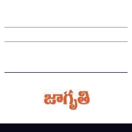
Grievance Redressal Mechanism
Grievances
Privacy Policy