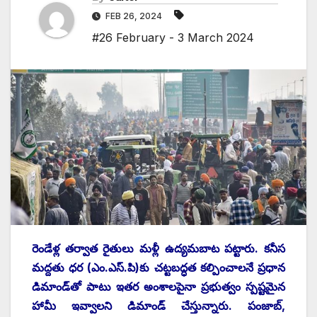
FEB 26, 2024
#26 February - 3 March 2024
రెండేళ్ల తర్వాత రైతులు మళ్లీ ఉద్యమబాట పట్టారు. కనీస
మద్దతు ధర (ఎం.ఎస్‌.‌పి)కు చట్టబద్ధత కల్పించాలనే ప్రధాన
డిమాండ్‌తో పాటు ఇతర అంశాలపైనా ప్రభుత్వం స్పష్టమైన
హామీ ఇవ్వాలని డిమాండ్‌ ‌చేస్తున్నారు. పంజాబ్‌,