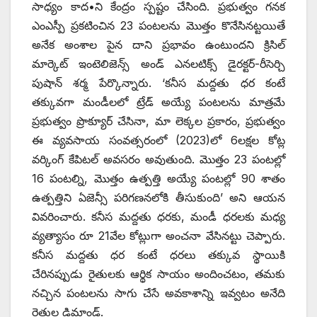
సాధ్యం కాద•ని కేంద్రం స్పష్టం చేసింది. ప్రభుత్వం గనక
ఎంఎస్పీ ప్రకటించిన 23 పంటలను మొత్తం కొనేసినట్టయితే
అనేక అంశాల పైన దాని ప్రభావం ఉంటుందని క్రిసిల్‌
‌మార్కెట్‌ ఇం‌టెలిజెన్స్ అం‌డ్‌ ఎనలటిక్స్ ‌డైరక్టర్‌-‌రీసెర్చి
పుషాన్‌ ‌శర్మ పేర్కొన్నారు. ‘కనీస మద్దతు ధర కంటే
తక్కువగా మండీలలో ట్రేడ్‌ అయ్యే పంటలను మాత్రమే
ప్రభుత్వం ప్రొక్యూర్‌ ‌చేసినా, మా లెక్కల ప్రకారం, ప్రభుత్వం
ఈ వ్యవసాయ సంవత్సరంలో (2023)లో 6లక్షల కోట్ల
వర్కింగ్‌ ‌కేపిటల్‌ అవసరం అవుతుంది. మొత్తం 23 పంటల్లో
16 పంటల్ని, మొత్తం ఉత్పత్తి అయ్యే పంటల్లో 90 శాతం
ఉత్పత్తిని ఏజెన్సీ పరిగణనలోకి తీసుకుంది’ అని ఆయన
వివరించారు. కనీస మద్దతు ధరకు, మండీ ధరలకు మధ్య
వ్యత్యాసం రూ 21వేల కోట్లుగా అంచనా వేసినట్టు చెప్పారు.
కనీస మద్దతు ధర కంటే ధరలు తక్కువ స్థాయికి
చేరినప్పుడు రైతులకు ఆర్థిక సాయం అందించటం, తమకు
నచ్చిన పంటలను సాగు చేసే అవకాశాన్ని ఇవ్వటం అనేది
రైతుల డిమాండ్‌.