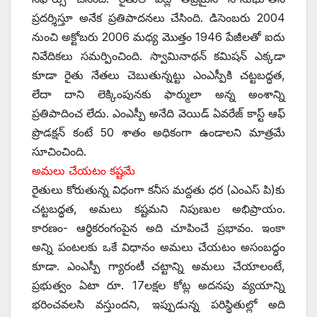
ప్రదర్శిస్తూ అనేక ప్రతిపాదనలు చేసింది. డిసెంబరు 2004
నుంచి అక్టోబరు 2006 మధ్య మొత్తం 1946 పేజీలతో ఐదు
నివేదికలు సమర్పించింది. స్వామినాథన్‌ ‌కమిషన్‌ ఎక్కడా
కూడా రైతు నేతలు చెబుతున్నట్టు ఎంఎస్పీకి చట్టబద్ధత,
లేదా దాని లెక్కింపునకు ఫార్ములా అన్న అంశాన్ని
ప్రతిపాదించ లేదు. ఎంఎస్పీ అనేది వెయిడ్‌ ఏవరేజ్‌ ‌కాస్ట్ ఆఫ్‌
‌ప్రొడక్షన్‌ ‌కంటే 50 శాతం అధికంగా ఉండాలని మాత్రమే
సూచించింది.
అమలు చేయటం కష్టమే
రైతులు కోరుతున్న విధంగా కనీస మద్దతు ధర (ఎంఎస్‌ ‌పి)కు
చట్టబద్ధత, అమలు కష్టమని నిపుణుల అభిప్రాయం.
కారణం- ఆర్థికరంగంపైన అది చూపించే ప్రభావం. ఇంకా
అన్ని పంటలకు ఒకే విధానం అమలు చేయటం అసంబద్ధం
కూడా. ఎంఎస్పీ గ్యారంటీ చట్టాన్ని అమలు చేయాలంటే,
ప్రభుత్వం ఏటా రూ. 17లక్షల కోట్ల అదనపు వ్యయాన్ని
భరించవలసి వస్తుందని, ఇప్పుడున్న పరిస్థితుల్లో అది