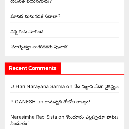
యువత పయనమెటు?
మానవ మనుగడకే సవాలా?
ధర్మ గంట మోగింది
‘మాతృత్వం నాగరికతకు పునాది’
Recent Comments
U Hari Narayana Sarma
on
వేద విజ్ఞాన వేదిక వైశిష్ట్యం
P GANESH
on
‌రానున్నది రోబోల రాజ్యం!
Narasimha Rao Sista
on
‘సిందూరం ఎల్లప్పుడూ పాపిట
సిందూరం’