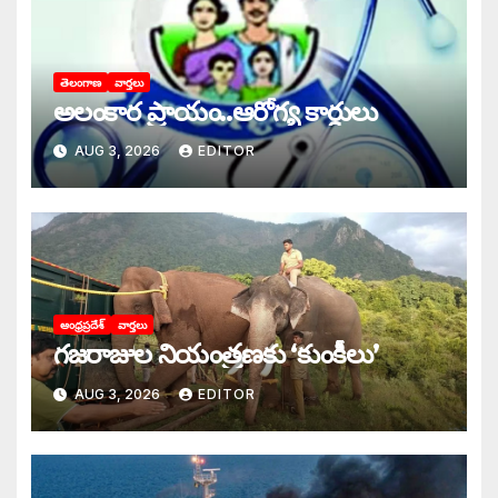
తెలంగాణ
వార్తలు
అలంకార ప్రాయం..ఆరోగ్య కార్డులు
AUG 3, 2026
EDITOR
ఆంధ్రప్రదేశ్
వార్తలు
గజరాజుల నియంత్రణకు ‘కుంకీలు’
AUG 3, 2026
EDITOR