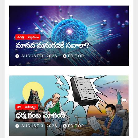
చరిత్ర
వ్యాసాలు
మానవ మనుగడకే సవాలా?
AUGUST 3, 2026
EDITOR
కథ
సాహిత్యం
ధర్మ గంట మోగింది
AUGUST 3, 2026
EDITOR