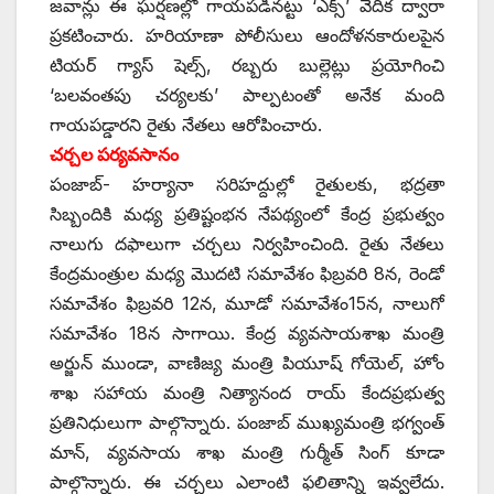
‌జవాన్లు ఈ ఘర్షణల్లో గాయపడినట్టు ‘ఎక్స్’ ‌వేదిక ద్వారా
ప్రకటించారు. హరియాణా పోలీసులు ఆందోళనకారులపైన
టియర్‌ ‌గ్యాస్‌ ‌షెల్స్, ‌రబ్బరు బుల్లెట్లు ప్రయోగించి
‘బలవంతపు చర్యలకు’ పాల్పటంతో అనేక మంది
గాయపడ్డారని రైతు నేతలు ఆరోపించారు.
చర్చల పర్యవసానం
పంజాబ్‌- ‌హర్యానా సరిహద్దుల్లో రైతులకు, భద్రతా
సిబ్బందికి మధ్య ప్రతిష్టంభన నేపథ్యంలో కేంద్ర ప్రభుత్వం
నాలుగు దఫాలుగా చర్చలు నిర్వహించింది. రైతు నేతలు
కేంద్రమంత్రుల మధ్య మొదటి సమావేశం ఫిబ్రవరి 8న, రెండో
సమావేశం ఫిబ్రవరి 12న, మూడో సమావేశం15న, నాలుగో
సమావేశం 18న సాగాయి. కేంద్ర వ్యవసాయశాఖ మంత్రి
అర్జున్‌ ‌ముండా, వాణిజ్య మంత్రి పియూష్‌ ‌గోయెల్‌, ‌హోం
శాఖ సహాయ మంత్రి నిత్యానంద రాయ్‌ ‌కేందప్రభుత్వ
ప్రతినిధులుగా పాల్గొన్నారు. పంజాబ్‌ ‌ముఖ్యమంత్రి భగ్వంత్‌
‌మాన్‌, ‌వ్యవసాయ శాఖ మంత్రి గుర్మీత్‌ ‌సింగ్‌ ‌కూడా
పాల్గొన్నారు. ఈ చర్చలు ఎలాంటి ఫలితాన్ని ఇవ్వలేదు.