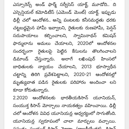
ఎస్సూరెన్స్ అం‌డ్‌ ‌ఫార్మ్ ‌సర్వీసెస్‌ ‌యాక్ట్, ‌మూడోది.. ది
ఎస్సెన్షియల్‌ ‌కమోడిటీస్‌ (ఎమెండ్‌ ‌మెంట్‌) ‌యాక్ట్. ఇప్పుడు
ఢిల్లీ చలో ఆందోళన.. అన్ని పంటలకు కనీసమద్దతు ధరకు
చట్టబద్ధమైన హామీ ఇవ్వాలని, రైతులకు రుణహామీ, పెన్షన్‌
‌సదుపాయాలు కల్పించాలని, స్వామినాథన్‌ ‌కమిషన్‌
‌ఫార్ములాను అమలు చేయాలని, 2020లో ఆందోళనల
సందర్భంగా రైతులపై పెట్టిన కేసులను తొలగించాలని
డిమాండ్‌ ‌చేస్తున్నారు. అలాగే లఖింపుర్‌ ‌హింసలో
బాధితులకు న్యాయం చేయాలని, 2013 భూస్వాధీన
చట్టాన్ని తిరిగి ప్రవేశపెట్టాలని, 2020-21 ఆందోళనల్లో
మృత్యువాత పడిన రైతులకు పరిహారం అందించా లని
కూడా కోరుతున్నారు.
2.2020 ఆందోళనలకు భారతీయకిసాన్‌ ‌యూనియన్‌,
‌సంయుక్త కిసాన్‌ ‌మోర్చాలు నాయకత్వం వహించాయి. ఢిల్లీ
చలో ఆందోళన వివిధ యూనియన్ల ఆధ్వర్యంలో సాగుతోంది.
యూనియన్ల స్వరూపంలో చాలా మార్పులు వచ్చాయి.
ప్రస్తుతం సంయుక్త్ ‌కిసాన్‌ ‌మోర్చా (రాజకీయేతర), కిసాన్‌