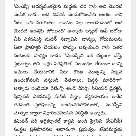
‘ఎంఎస్పీ ఆదర్శవంతమైన మద్దతు ధర గానీ అది మొదటి
ఎంపిక కాదు. అది చివరికి ఎంచుకోవలసిన అంశం. కానీ
ఏటా అది పెరుగుతూ రావటం వల్ల కాలగమనంలో అది
మొదటి అంశమై పోయింది’ అన్నారు బ్యాంక్‌ ఆఫ్‌ ‌బరోడా
చీఫ్‌ ఎకనమిస్ట్ ‌మదన్‌ ‌సబ్నావిస్‌. ‌ధాన్యం, గోధుమలను
ఏటా ప్రొక్యూర్‌ ‌చేయటం సాధ్యం అవుతుంది గానీ ఇతర
పంటలకు సాధ్యం కాదు. ‘ఎంఎస్పీని ఒక చట్టంగా చేస్తే,
ప్రభుత్వం తన ఆర్థిక పరిస్థితితో సంబంధం లేకుండా దాన్ని
అమలు చేయటానికి ఏటా కొంత మొత్తాన్ని పక్కన
ఉంచుకోవలసి వస్తుంది. వేతనాలు, పెన్షన్ల మాదిరిగా’’
అన్నారు ఇండియా రేటింగ్స్ అం‌డ్‌ ‌రీసెర్చి సీనియర్‌ ‌డైరక్టర్‌,
‌ప్రిన్పిపల్‌ ఎకనమిస్ట్ ‌సునీల్‌ ‌సిన్హా,. వ్యవసాయం అనేది
తగినంత ప్రతిఫలాన్ని అందించకపోవటంతో, ఎంఎస్పీని
చ•ర్చల ద్వారా నిర్థారించవలసిన పరిస్థితి అన్నారు.
కమిషన్‌ ‌ఫర్‌ అ‌గ్రికల్చరల్‌ ‌కాస్టస్ అం‌డ్‌ ‌ప్రైసెస్‌ (‌సీఏసీపీ)
సంస్థల ప్రతిపాదనల ఆధారంగా ప్రభుత్వం కనీసమద్దతు