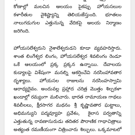
కోణాల్లో మలచిన ఆలయం పైకప్పు హోయసలుల
కళారీతుల వైశిష్ట్యాన్ని తెలియజేస్తుంది. భూతలం
నాలుగడుగుల ఎత్తునున్న వేదికపై ఆలయ నిర్మాణం
జరిగింది.
హోయసలేశ్వరుని నైశాలేశ్వరుడని కూడా వ్యవహరిస్తారు.
శాంత లింగేశ్వర లింగం, హోయసలేశ్వర శివలింగం రెండూ
ఒకే ఆలయంలో ప్రక్క ప్రక్కన ఉన్నాయి. దేవాలయ
కుడ్యాలపై విశేషంగా మనల్ని ఆకర్షించేవి నరసింహావతార
దృశ్యాలు. హోయసల రాజులను నరసింహస్వామి
ఆరాధ్యదైవం. అందువల్ల ప్రహ్లాద చరిత్ర మొత్తం శిల్పకళా
ఖండాల్లో రమ్యంగా మలిచారు. భారత రామాయణ గాథలు
శివలీలలు, క్షీరసాగర మథనం శ్రీ కృష్ణావతార ఘట్టాలు,
అభిమన్యుని పద్మవ్యూహ ప్రవేశం, కైలాస పర్వతాన్ని
ఎత్తుతున్న రావణాసురుడు తదితర పౌరాణిక గాథాచిత్రాలు
అత్యంత రమణీయంగా చిత్రించారు శిల్పులు. ఒక్కమాటలో