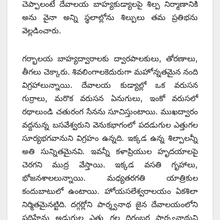
చెప్పాలంటే దేవాలయ బాహ్యకుడ్యాలపై శిల్ప నిర్మాణానికి
అను వైనా అన్ని స్థలాల్లోను శిల్పులు తమ ప్రతిభను
వెల్లడించారు.
గర్భాలయ బాహ్యద్వారాలకు ద్వారపాలకులు, తోరణాలు,
తీగలు చెక్కారు. శివలింగాలకెదురుగా మహోన్నతమైన నంది
విగ్రహాలున్నాయి. దేవాలయ కుడ్యాల్లో ఒక వరుసన
గుర్రాలు, మరొక వరుసన ఏనుగులు, ఇంకో వరుసలో
రథాలుండి చతురంగ సేనను సూచిస్తుంటాయి. ముఖద్వారం
వద్దనున్న బసవేశ్వరుని వెనుకభాగంలో పదడుగుల ఎత్తుగల
సూర్యభగవానుని విగ్రహం ఉన్నది. ఇక్కడ ఉన్న శిల్పాలన్నీ
అతి సున్నితమైనవి. ఇవన్నీ కళాప్రియుల హృదయాలపై
చెరగని ముద్ర వేస్తాయి. ఇక్కడ వసతి గృహాలు,
భోజనశాలలున్నాయి. మధ్యతరగతి యాత్రికుల
కందుబాటులో ఉంటాయి. హోయసలేశ్వరాలయం ఏకశిలా
నిర్మితమైనట్టిది. దగ్గర్లోని పార్శ్వనాథ జైన దేవాలయంలోని
పదిహేను అడుగుల ఎత్తు గల దిగంబర పార్శ్వనాథుని