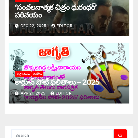
‘‌సంచలనాత్మక చిత్రం ధురంధర్‌’
‌పరిచయం
DEC 22, 2025
EDITOR
కార్టూనులు
వినోదం
కార్టూన్‌ పోటీ ఫలితాలు – 2025
APR 21, 2025
EDITOR