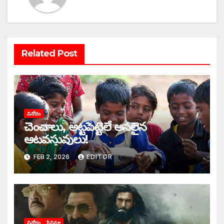
Related Post
వినోదం
చెంచాలు, అట్టపెట్టెలే అసలైన
ఆటవస్తువులు!
FEB 2, 2026
EDITOR
వినోదం
సినిమా