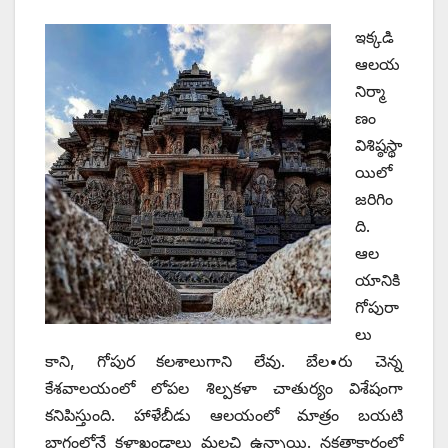
ఇక్కడి
ఆలయ
నిర్మా
ణం
విశిష్ఠస్థా
యిలో
జరిగిం
ది.
ఆల
యానికి
గోపురా
లు
కాని, గోపుర కలశాలుగాని లేవు. బేల•రు చెన్న
కేశవాలయంలో లోపల శిల్పకళా చాతుర్యం విశేషంగా
కనిపిస్తుంది. హాళేబీడు ఆలయంలో మాత్రం బయటి
భాగంలోనే కళాఖండాలు మలచి ఉన్నాయి. నక్షత్రాకారంలో