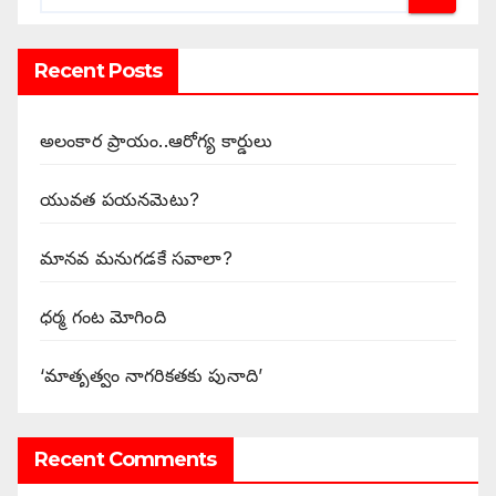
Recent Posts
అలంకార ప్రాయం..ఆరోగ్య కార్డులు
యువత పయనమెటు?
మానవ మనుగడకే సవాలా?
ధర్మ గంట మోగింది
‘మాతృత్వం నాగరికతకు పునాది’
Recent Comments