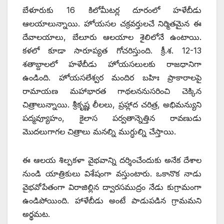
బేళూరుకు 16 కిలోమీటర్ల దూరంలో హళేబీడు
ఆలయాలున్నాయి. హోయసల చక్రవర్తులచే నిర్మితమైన ఈ
దేవాలయాలు, బేలూరు ఆలయాల శైలిలోనే ఉంటాయి.
కళలో కూడా సారూప్యత గోచరిస్తుంది. క్రీ.శ. 12-13
శతాబ్దాలలో హళేబీడు హోయసలులకు రాజధానిగా
ఉండింది. హోయసలేశ్వర మందిర బహిః ప్రాకారాలపై
రామాయణ మహాభారత గాథలననుసరించి చెక్కిన
చిత్రాలున్నాయి. శ్రీకృష్ణ లీలలు, ప్రహ్లాద చరిత్ర, అభిమన్యుని
పద్మవ్యూహం, కైలాస పర్వతాన్నెత్తిన రావణుడు
మొదలుగాగల చిత్రాలు మనల్ని ముగ్ధుల్ని చేస్తాయి.
ఈ ఆలయ శిల్పకళా వైభవాన్ని దర్శించేందుకు అనేక దేశాల
నుండి యాత్రికులు విశేషంగా వస్తుంటారు. ఒకానొక నాడు
వైభవోపేతంగా విరాజిల్లిన ద్వారసముద్రం నేడు కుగ్రామంగా
ఉండిపోయింది. హాళేబీడు అంటే పాడుపడిన గ్రామమని
అర్థమట.