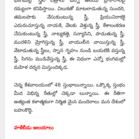
రమ్యంగా కనిపిస్తాయి. చిలుకతో మాటలాడుతున్న సుందరి,
తమలపాకు వేసుకుంటున్న స్త్రీ, ప్రియునిరాకకై
ఎదురుచూస్తున్న నాయకి, వేటకు వెళ్తున్న స్త్రీ, కేశాలంకరణ
చేసుకుంటున్న స్త్రీ, నాట్యకత్తె, సన్యాసిని, పాడుతున్న స్త్రీ,
మురళిని మ్రోగిస్తున్న స్త్రీ, వాయులీన వాయిస్తున్న స్త్రీ,
వేటాడుతున్న స్త్రీలు, స్నాన గృహం నుండి బయటికి వస్తున్న
స్త్రీ, సిగను ముడివేస్తున్న స్త్రీ, ఈ విధంగా ఎన్నో భంగిమల్లో
మహిళ దర్శన మిస్తుందిక్కడ.
చెన్న కేశవాలయంలో 48 స్తంభాలున్నాయి. ఒక్కొక్క స్తంభం
మీద విభిన్న రీతుల్లో చెక్కడా లున్నాయి. ఈ రీతిగా
అత్యంత కళాత్మకంగా నిర్మిత మైన మందిరాలు మన దేశంలో
బహుకొద్ది.
హళేబీడు ఆలయాలు