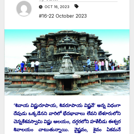
OCT 16, 2023
#16-22 October 2023
‘శివాయ విష్ణురూపాయ, శివరూపాయ విష్ణవే’ అన్న విధంగా
దేవుడు ఒక్కడేనని వారిలో భేదభావాలు లేవని బేళూరులోని
చెన్నకేశవస్వామి విష్ణు ఆలయం, దగ్గరలోని హళేబీడు ఈశ్వర
శివాలయం చాటుతున్నాయి. వైష్ణవం, శైవం ఏకమనే