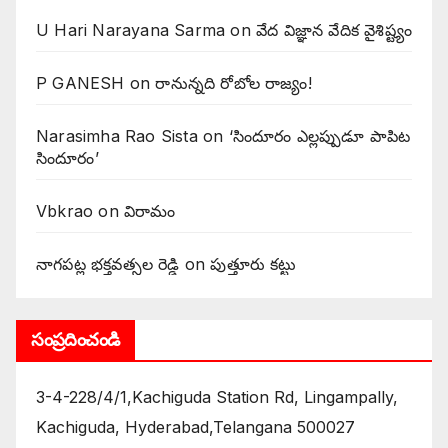
U Hari Narayana Sarma
on
వేద విజ్ఞాన వేదిక వైశిష్ట్యం
P GANESH
on
‌రానున్నది రోబోల రాజ్యం!
Narasimha Rao Sista
on
‘సిందూరం ఎల్లప్పుడూ పాపిట
సిందూరం’
Vbkrao
on
విరామం
నాగపట్ల భక్తవత్సల రెడ్డి
on
పుత్తూరు కట్టు
సంప్రదించండి
3-4-228/4/1,Kachiguda Station Rd, Lingampally,
Kachiguda, Hyderabad,Telangana 500027