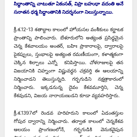
సిద్ధాంతాన్ని చాటుతూ ఏకంసత్‌, ‌విప్రా బహుధా వదంతి అనే
సనాతన ధర్మ సిద్ధాంతానికి నిదర్శనంగా నిలుస్తున్నాయి.
క్రీ.శ.12-13 శతాబ్దాల కాలంలో హోయసల వంశీకులు కర్ణాటక
ప్రాంతాన్ని పాలించారు. బేళూరులోని అత్యంత ప్రసిద్ధమైన
చెన్న కేశవాలయం అంతర్‌, ‌బహిః ప్రాకారాలపై, ద్వారాలపై
పైకప్పులు, స్తంభాలపై అత్యంత రమణీయంగా, కళాత్మకంగా
చెక్కిన శిల్పాలు ఎన్నో కనిపిస్తాయి. చోళరాజులపై తన
విజయానికి చిహ్నంగా విష్ణువర్ధన చక్రవర్తి ఈ ఆలయాన్ని
నిర్మించాడని తెలుస్తున్నది. గర్భగుడిని నక్షత్రాకారంలో
నిర్మించారు. ఇక్కడనున్న దైవం కేశవమూర్తిని, చెన్న
కేశవుడని, విజయ నారాయణుడని కూడా వ్యవహరిస్తారు.
క్రీ.శ.1397లో రెండవ హరిహరుని కాలంలో ఏడంతస్తుల
గోపుర ద్వారాన్ని నిర్మించారు. తర్వాత కాలంలో చెన్నకేశవ
ఆలయం ప్రాంగణంలోనే, గర్భగుడికి వెనుకవైపున