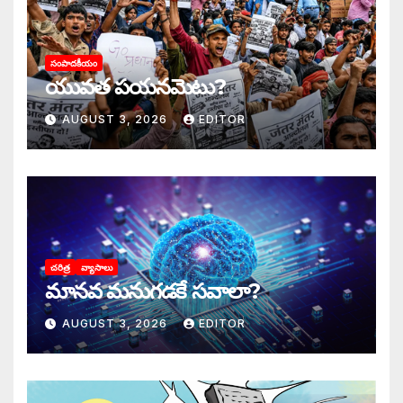
సంపాదకీయం
యువత పయనమెటు?
AUGUST 3, 2026
EDITOR
చరిత్ర
వ్యాసాలు
మానవ మనుగడకే సవాలా?
AUGUST 3, 2026
EDITOR