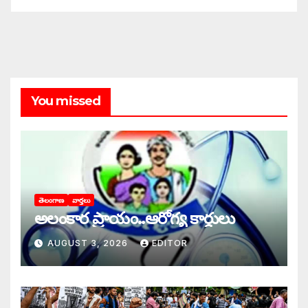
You missed
తెలంగాణ
వార్తలు
అలంకార ప్రాయం..ఆరోగ్య కార్డులు
AUGUST 3, 2026
EDITOR