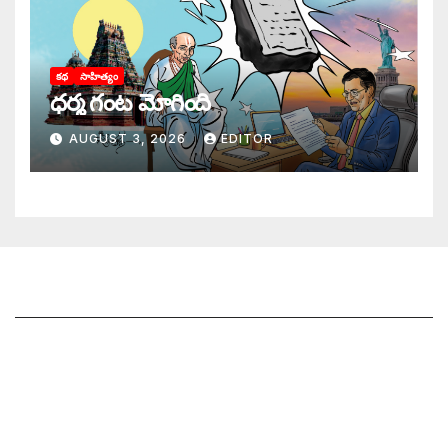
కథ
సాహిత్యం
ధర్మ గంట మోగింది
AUGUST 3, 2026
EDITOR
జాగృతి గురించి
సంప్రదించండి
మీ ఆర్టికల్ ని పంపించండి