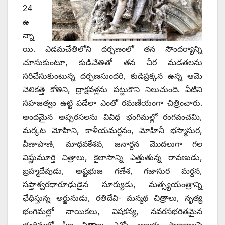
24
ఉ
న్నా
యి. ఎడమచేతిలోని దర్పణంలో తన సౌందర్యాన్ని
చూసుకుంటూ, కుడిచేతితో తన చీర మడతలను
సరిచేసుకుంటున్న దర్పణసుందరి, కుడిప్రక్కన ఉన్న ఆమె
చెలికత్తె కోతిని, ద్రాక్షవళ్లను పట్టుకొని నిలుచుంది. వీటిని
సహజత్వం ఉట్టి పడేలా ఎంతో రమణీయంగా చిత్రించారు.
అందమైన అప్సరసలను వివిధ భంగిమల్లో రంగవంచమి,
మర్కట మోహిని, కాళీయమర్దనం, మోహినీ భస్మాసుర,
వీణాపాణి, మాధవకేశవ, జనార్దన మొదలుగా గల
విష్ణుమూర్తి చిత్రాలు, కైలాసాన్ని ఎత్తుతున్న రావణుడు,
బ్రహ్మదేవుడు, అష్టభుజ గణేశ, గజాసుర మర్దన,
సప్తాశ్వరథారూఢుడైన సూర్యుడు, మత్స్యయంత్రాన్ని
ఛేధిస్తున్న అర్జునుడు, రతిదేవి- మన్మథ చిత్రాలు, నృత్య
భంగిమల్లో నాయికలు, విషకన్య, నవరసభరితమైన
భంగిమల్లో స్త్రీల చిత్రాలు ఎన్నో ఆలయ ప్రాకారాలపై