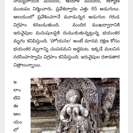
సౌమ్యనాయక మందిరం, ఆండాళ్‌ ‌మందిరం, కల్యాణ
మంటపం నిర్మించారు. ప్రవేశద్వారం ఎత్తు 65 అడుగులు.
ఆలయంలో ప్రవేశించగానే మూడున్నర అడుగుల గరుడ
విగ్రహం కనబడుతుంది. మందిర ముఖద్వారానికి
ఇరువైపుల మనుషులపైకి దుముకుతున్నట్లున్న భయంకర
మృగం కనిపిస్తుంది. ‘హోయసల’ అంటే మానవ రక్షణ కోసం
భయంకర మృగాన్ని చంపడమని అర్థమట. ఇక్కడే మలచిన
నరసింహస్వామి విగ్రహం కనిపిస్తుంది. ఇరువైపుల దశావతార
చిత్రాలున్నాయి.
ఇ
లాం
టివి
ఈ
ఆల
యం
లో