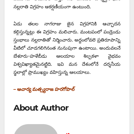
నల్లరాతి విగ్రహం ఆకర్షణీయంగా ఉంటుంది.
ఏడు తలల నాగరాజు జైన విగ్రహానికి ఆచ్ఛాదన
కల్గిస్తున్నట్లు ఈ విగ్రహం మలిచారు. మంటపంలో పండ్రెండు
స్తంభాలు నల్లరాతితో నిర్మించారు. అద్దంలోవలె ప్రతిరూపాన్ని
వీటిలో చూడగలిగినంత నునుపుగా ఉంటాయి. అందువలనే
బేళూరు-హళేబీడు ఆలయాల శిల్పకళా వైభవం
విశ్వవిఖ్యాతమైనట్టిది. ఇవి మన దేశంలోనే దర్శనీయ
స్థలాల్లో ప్రాముఖ్యం వహిస్తున్న ఆలయాలు.
– ఆచార్య మత్స్యరాజ హరగోపాల్‌
About Author