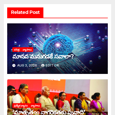
Related Post
చరిత్ర
వ్యాసాలు
మానవ మనుగడకే సవాలా?
AUG 3, 2026
EDITOR
ప్రత్యేక వ్యాసం
వ్యాసాలు
‘మాతృత్వం నాగరికతకు పునాది’