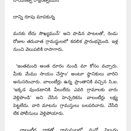
‌దాన్ని రూపు మాపకున్న
మనకు లేదు సౌఖ్యమున్‌’ అని పాడిన పాటలతో, రెండు
రోజుల తరువాత గ్రామస్థులలో కదలిక ప్రారంభమైంది. ఇళ్ల
నుంచి వెలుపలికి రాసాగారు.
‘ఇంతమంది అంత దూరం నుండి మా కోసం వచ్చారు.
మీకు మేము సాయం చేస్తాం’ అంటూ స్థానికులు వారిని
అనుసరించారు. వాలంటీర్లు ఉన్న ప్రాంతానికి వచ్చిన సి.ఐ.
‘ఇక్కడ వుండటానికి వీలులేదు ఎవరి గ్రామాలకు వారు
వెళ్లిపొండి’ అని చేసిన హెచ్చరికను వాలంటీర్లు లక్ష్య
పెట్టలేదు. వారి మాటను గ్రామస్తులు బలపరిచారు. చేసేది
లేక పోలీసులు వెళ్లిపోయారు.
వాలంటీర్ల రాకతో గ్రామస్థులలో మనో నిబ్బరం