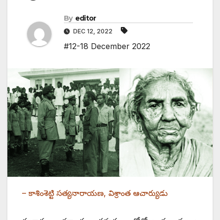
By
editor
DEC 12, 2022
#12-18 December 2022
– కాశింశెట్టి సత్యనారాయణ, విశ్రాంత ఆచార్యుడు