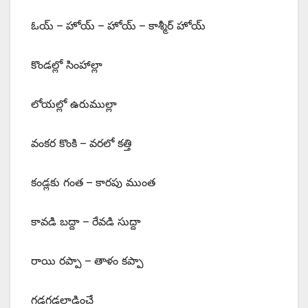
ఓయ్‌ – ‌హోయ్‌ – ‌హోయ్‌ – ‌కాశ్మీర్‌ ‌హోయ్‌
‌కొండల్లో సింహాల్లా
లోయల్లో ఉరుముల్లా
వంకర కొంకి – వరలో కత్తి
కండ్లకు గంత – కారపు ముంత
కావడి బద్దా – రేవడి సుద్దా
రాయి రప్పా – తాళం కప్పా
గడగడలాడించే