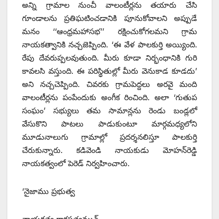
అన్ని గ్రామాల నుంచీ వాలంటీర్లను తయారు చేసి
గూండాలను ప్రతిఘటించడానికి పూనుకోవాలని అప్పుడే
మనం ‘‘ఆంధ్రమహాసభ’’ రక్షించుకోగలమని గ్రామ
నాయకత్వానికి నచ్చజెప్పింది. ‘ఈ వేళ పాలకుర్తి అయ్యింది.
రేపు దేవరుప్పలవుతుంది. మీరు కూడా నిర్భంధానికి గురి
కావలసి వస్తుంది. ఈ పరిస్థితుల్లో మీరు వెనుకాడ కూడదు’
అని నచ్చచెప్పింది. చివరకు గ్రామపెద్దలు అరవై మంది
వాలంటీర్లను పంపేందుకు అంగీక రించింది. అలా ‘గుతుప
సంఘం’ సభ్యులు తమ సామాన్లను రెండు బండ్లలో
వేసుకొని పాటలు పాడుకుంటూ మార్గమధ్యలోని
మూడునాలుగు గ్రామాల్లో ప్రదర్శనలిస్తూ పాలకుర్తి
చేరుకున్నారు. కడివెండి నాయకుడు మోహన్‌రెడ్డి
నాయకత్వంలో పెరెడ్‌ ‌నిర్వహించారు.
‘నైజాము ప్రభుత్వ
నాయకత్వ రాక్షసత్వమున్‌