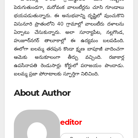
పెరుగుతుండగా, మరోవంక వాలంటీర్లను చూసి గూండాలు
భయపడుతున్నారు. ఈ అనుభవాన్ని దృష్టిలో వుంచుకొని
విసునూరి ప్రాతంలోని 40 గ్రామాల్లో వాలంటీరు దళాలను
ఏర్పాటు చేసుకున్నారు. అలా సూర్యాపేట, నల్లగొండ,
హుజూర్‌నగర్‌ ‌తాలూకాల్లో ఈ ఉద్యమం బలపడింది.
ఈలోగా ఐలమ్మ తరపున కొండా క్ష్మణ బాపూజీ వాదించగా
ఆమెకు అనుకూలంగా తీర్పు వచ్చింది. రజాకార్ల
ఉపసేనాపతి రెండుసార్లు కోర్టులో పరాజయం పొందాడు.
ఐలమ్మ ప్రజా పోరాటాలకు స్ఫూర్తిగా నిలిచింది.
About Author
editor