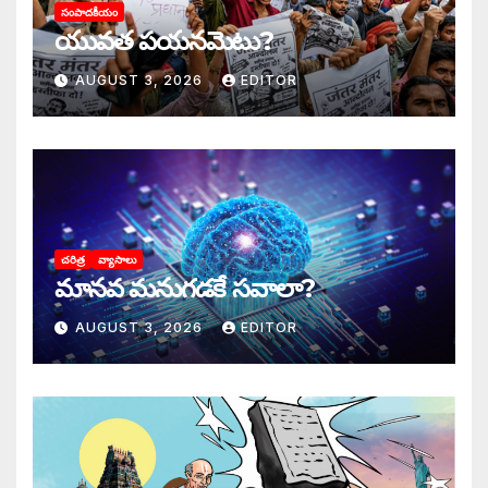
సంపాదకీయం
యువత పయనమెటు?
AUGUST 3, 2026
EDITOR
చరిత్ర
వ్యాసాలు
మానవ మనుగడకే సవాలా?
AUGUST 3, 2026
EDITOR