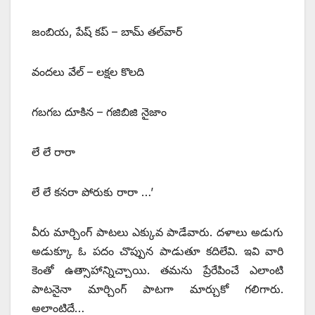
జంబియ, పేష్‌ ‌కప్‌ – ‌బామ్‌ ‌తల్‌వార్‌
‌వందలు వేల్‌ – ‌లక్షల కొలది
గబగబ దూకిన – గజిబిజి నైజాం
లే లే రారా
లే లే కనరా పోరుకు రారా …’
వీరు మార్చింగ్‌ ‌పాటలు ఎక్కువ పాడేవారు. దళాలు అడుగు
అడుక్కూ ఓ పదం చొప్పున పాడుతూ కదిలేవి. ఇవి వారి
కెంతో ఉత్సాహాన్నిచ్చాయి. తమను ప్రేరేపించే ఎలాంటి
పాటనైనా మార్చింగ్‌ ‌పాటగా మార్చుకో గలిగారు.
అలాంటిదే…