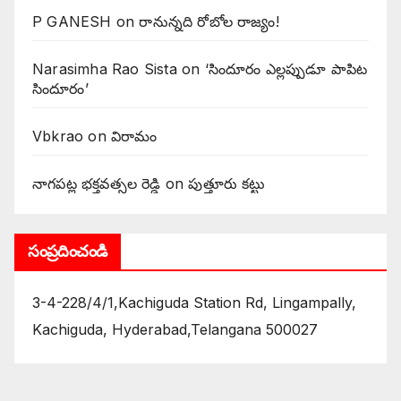
P GANESH
on
‌రానున్నది రోబోల రాజ్యం!
Narasimha Rao Sista
on
‘సిందూరం ఎల్లప్పుడూ పాపిట
సిందూరం’
Vbkrao
on
విరామం
నాగపట్ల భక్తవత్సల రెడ్డి
on
పుత్తూరు కట్టు
సంప్రదించండి
3-4-228/4/1,Kachiguda Station Rd, Lingampally,
Kachiguda, Hyderabad,Telangana 500027