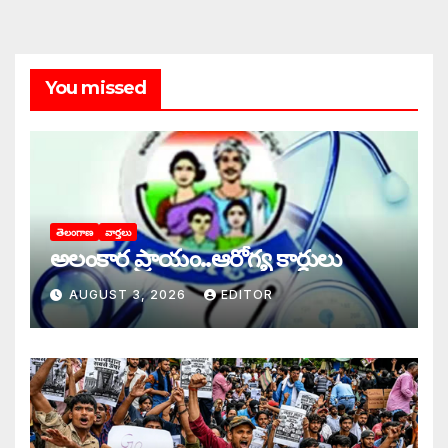
You missed
తెలంగాణ
వార్తలు
అలంకార ప్రాయం..ఆరోగ్య కార్డులు
AUGUST 3, 2026
EDITOR