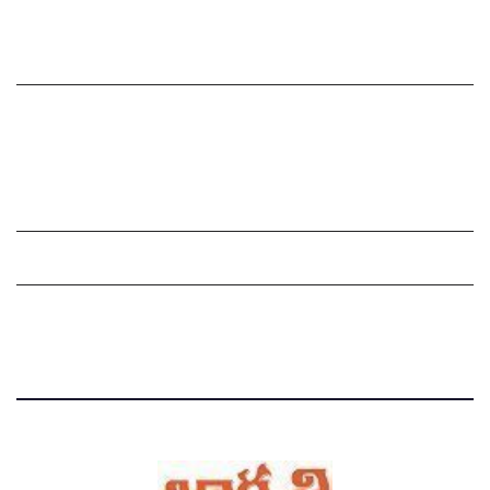
సంపాదకీయం
చందాదారులుగా చేరండి
Grievance Redressal Mechanism
Grievances
Privacy Policy