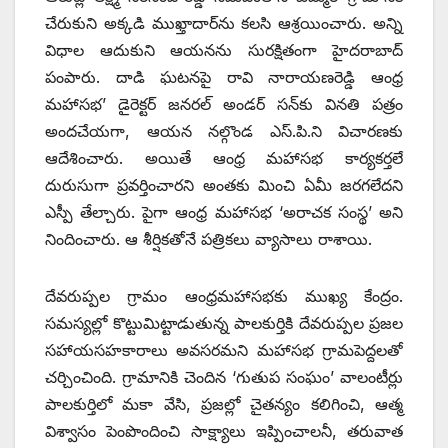
చేరుకుని అక్కడి ముఖ్తాదార్‌ను కలసి ఆశ్రయించారు. అన్ని
విధాల ఆదుకుని ఆయనను సురక్షితంగా హైదరాబాద్‌
‌పంపారు. దాడి ఘటనపై రావి నారాయణరెడ్డి ఆంధ్ర
మహాసభ’ డైరెక్టర్‌ ‌జనరల్‌ అం‌డర్‌ ‌సన్‌కు వినతి పత్రం
అందచేయగా, ఆయన నల్గొండ ఎస్‌.‌పి.ని విచారణకు
ఆదేశించారు. అయితే ఆంధ్ర మహాసభ కార్యకర్తలే
దురుసుగా ప్రవర్తించారని అంతకు మించి ఏమీ జరగలేదని
ఎస్పీ తేల్చారు. పైగా ఆంధ్ర మహాసభ ‘అరాచక సంస్థ’ అని
నిందించారు. ఆ శీర్షికతోనే పత్రికలు వ్యాసాలు రాశాయి.
దేవరుప్పల గ్రామం ఆంధ్రమహాసభకు ముఖ్య కేంద్రం.
సమస్యల్లో కొట్టుమిట్టాడుతున్న పాలకుర్తికి దేవరుప్పల ప్రజల
సహాయసహకారాలు అవసరమని మహాసభ గ్రామపెద్దలతో
చర్చించింది. గ్రామానికి చెందిన ‘గుతుప సంఘం’ వాలంటీర్లు
పాలకుర్తిలో మకా వేసి, ప్రజల్లో చైతన్యం కలిగించి, ఆత్మ
విశ్వాసం పెంపొందించి సాక్ష్యాలు ఇప్పించాలనీ, తరువాత