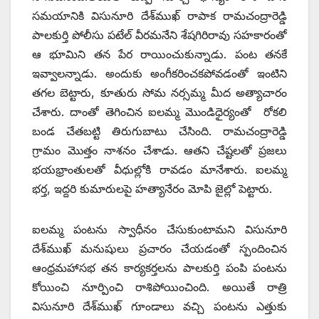
సమయానికి విసునూరి దేశ్‌ముఖ్‌ ‌రాపాక రామచంద్రారెడ్డి
పాలకుర్తి పోలీసు పటేల్‌ ‌వీరమనేని శేషగిరిరావు సహకారంతో
ఆ భూమిని తన పేర రాయించుకున్నాడు. పంట తనకే
ఇవ్వాలన్నాడు. అందుకు అంగీకరించకపోవడంతో ఇంటిని
తగల బెట్టారు, కూతురు సోమ నర్సమ్మ మీద అత్యాచారం
చేశారు. దాంతో తెగించిన ఐలమ్మ మొండిధైర్యంతో రోకలి
బండ చేతబట్టి తిరుగుబాటు చేసింది. రామచంద్రారెడ్డి
గ్రామం మొత్తం నాశనం చేశాడు. ఆతని చేష్టలతో ప్రజలు
భయభ్రాంతులతో వీధుల్లోకి రావడం మానేశారు. ఐలమ్మ
భర్త, ఇద్దరి కుమారులపై హత్యానేరం మోపి జైల్లో పెట్టారు.
ఐలమ్మ పంటను స్వాధీనం చేసుకుంటామని విసునూరి
దేశ్‌ముఖ్‌ ‌మనుషులు ప్రచారం చేయడంతో స్పందించిన
ఆంధ్రమహాసభ తన కార్యకర్తలను పాలకుర్తి పంపి పంటను
కోయించి నూర్పించి రాశిపోయించింది. అయితే రాత్రి
విసునూరి దేశ్‌ముఖ్‌ ‌గూండాలు వచ్చి పంటను ఎత్తుకు