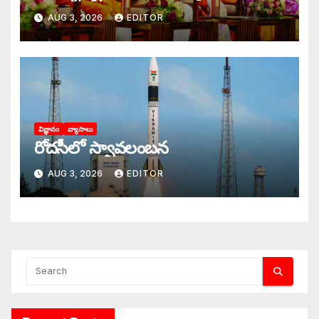
AUG 3, 2026
EDITOR
విజ్ఞానం
వ్యాసాలు
రోదసీలో స్వావలంబన
AUG 3, 2026
EDITOR