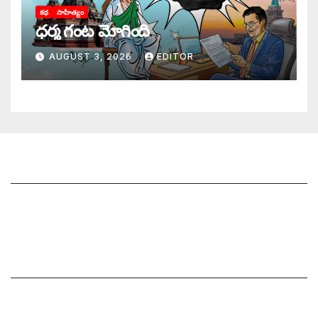
కథ
సాహిత్యం
ధర్మ గంట మోగింది
AUGUST 3, 2026
EDITOR
జాగృతి గురించి
సంప్రదించండి
మీ ఆర్టికల్ ని పంపించండి
మాతో ప్రకటనలు చెయ్యండి