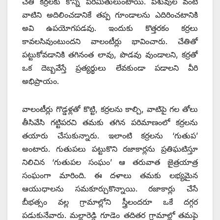
చేతి కర్రలకు కొన్ని పరిమితులుంటాయి. పశువుల వంటి
వాటిని అదిలించడానికే తప్ప గూండాలను ఎదిరించటానికి
అవి ఉపయోగపడవు. ఇందుకు కొత్తరకం కర్రలు
కావలసివుంటుందని వాలంటీర్లు భావించారు. చేతితో
పట్టుకోవడానికి తగినంత లావు, పొడవు వుండాలని, కర్రతో
ఒక దెబ్బవేస్తే ప్రత్యర్థులు లేవకుండా పడాలని వీరి
అభిప్రాయం.
వాలంటీర్లు గొడ్డళ్లతో కొట్టి, కర్రలను కాల్చి, వాటిపై గల తోలు
తీసివేసి గట్టిపరచి తమకు తగిన పరిమాణంలో కర్రలను
తయారు చేసుకున్నారు. ఇలాంటి కర్రలను ‘గుతుప’
అంటారు. గుతుపలు పట్టుకొని రజాకార్లను ప్రతిఘటిస్తూ
నిలిచిన ‘గుతుపల సంఘం’ ఆ తరువాత జైత్రయాత్ర
సంఘంగా మారింది. ఈ దళాలు తమకు లభ్యమైన
ఆయుధాలను సమకూర్చుకొన్నాయి. రజాకార్లు చేసే
బీభత్సం వల్ల గ్రామాల్లోని స్త్రీలందరూ ఒకే దగ్గర
పడుకునేవారు. మల్లారెడ్డి గూడెం తదితర గ్రామాల్లో తమపై