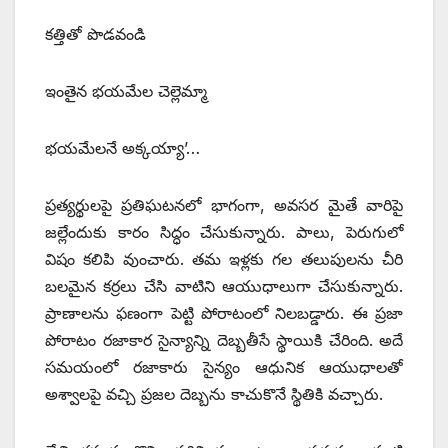
కత్తితో పొడవండి
ఇంతైన భయమేల చెల్లెమ్మా
భయమేలనే అక్కయ్యా’…
ప్రత్యర్థులపై ప్రతిఘటనలో భాగంగా, అవసర మైతే వారిపై
జల్లేందుకు కారం సిద్ధం చేసుకున్నారు. పాలు, పెరుగులో
విషం కలిపి వుంచారు. తమ ఇళ్లకు గల తలుపులను చీరి
బలమైన కర్రలు చేసి వాటిని ఆయుధాలుగా చేసుకున్నారు.
ప్రాణాలను ఫణంగా పెట్టి పోరాటంలో నిలబడ్డారు. ఈ ప్రజా
పోరాటం రజాకార సైన్యాన్ని దెబ్బతీసే స్థాయికి చేరింది. అదే
సమయంలో రజాకారు సైన్యం ఆధునిక ఆయుధాలతో
అశ్వాలపై వచ్చి ప్రజల దెబ్బను కాచుకొనే స్థితికి వచ్చారు.