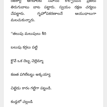
రజకార్ల ఆగడాలకు సహనం కోల్పోయిన ప్రజలు
తిరుగుబాటు బాట పట్టారు. స్వయం రక్షణ చర్యలు
చేపట్టారు. గృహోపకరణాలనే ఆయుధాలుగా
మలచుకున్నారు.
‘‘తలుపు మలుపులు శీరి
బలుపు కర్రలు పట్టి
క్టొవే ఒక దెబ్బ చెల్లెమ్మా
కణత పగిలేటట్టు అక్కయ్యా
చిట్టెడు కారం గట్టిగా పట్టండి.
కండ్లలో చల్లండి