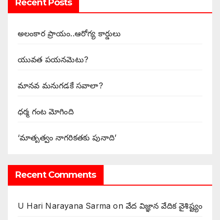
Recent Posts
అలంకార ప్రాయం..ఆరోగ్య కార్డులు
యువత పయనమెటు?
మానవ మనుగడకే సవాలా?
ధర్మ గంట మోగింది
‘మాతృత్వం నాగరికతకు పునాది’
Recent Comments
U Hari Narayana Sarma
on
వేద విజ్ఞాన వేదిక వైశిష్ట్యం