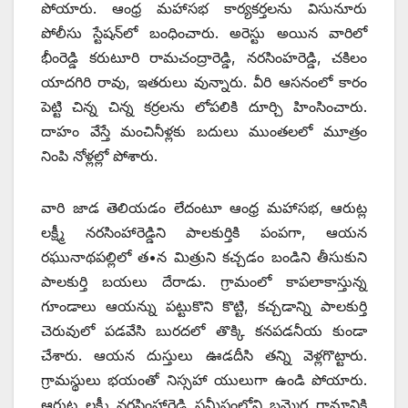
పోయారు. ఆంధ్ర మహాసభ కార్యకర్తలను విసునూరు
పోలీసు స్టేషన్‌లో బంధించారు. అరెస్టు అయిన వారిలో
భీంరెడ్డి కరుటూరి రామచంద్రారెడ్డి, నరసింహరెడ్డి, చకిలం
యాదగిరి రావు, ఇతరులు వున్నారు. వీరి ఆసనంలో కారం
పెట్టి చిన్న చిన్న కర్రలను లోపలికి దూర్చి హింసించారు.
దాహం వేస్తే మంచినీళ్లకు బదులు ముంతలలో మూత్రం
నింపి నోళ్లల్లో పోశారు.
వారి జాడ తెలియడం లేదంటూ ఆంధ్ర మహాసభ, ఆరుట్ల
లక్ష్మీ నరసింహారెడ్డిని పాలకుర్తికి పంపగా, ఆయన
రఘునాథపల్లిలో త•న మిత్రుని కచ్చడం బండిని తీసుకుని
పాలకుర్తి బయలు దేరాడు. గ్రామంలో కాపలాకాస్తున్న
గూండాలు ఆయన్ను పట్టుకొని కొట్టి, కచ్చడాన్ని పాలకుర్తి
చెరువులో పడవేసి బురదలో తొక్కి కనపడనీయ కుండా
చేశారు. ఆయన దుస్తులు ఊడదీసి తన్ని వెళ్లగొట్టారు.
గ్రామస్థులు భయంతో నిస్సహా యులుగా ఉండి పోయారు.
ఆరుట్ల లక్ష్మీ నరసింహారెడ్డి సమీపంలోని బమ్మెర గ్రామానికి