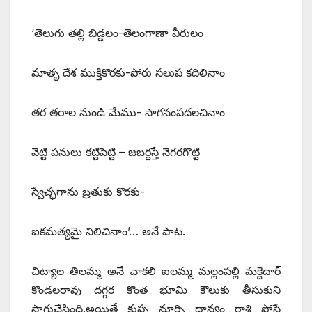
‘తెలుగు తల్లి బిడ్డలం-తెలంగాణా వీరులం
మాతృ దేశ ముక్తికొరకు-పోరు సలుప కదిలినాం
తర తరాల నుండి మేము- సాగనంపదలచినాం
వెట్టి పనులు కట్టిపెట్టి – జబర్దస్తే నెగరగొట్టి
స్వేచ్ఛగాను బ్రతుకు కొరకు-
ఐకమత్యమై నిలిచినాం’… అనే పాట.
చిట్యాల తిలమ్మ అనే చాకలి ఐలమ్మ మల్లంపల్లి మక్దెదార్‌
‌కొండలరావు దగ్గర కొంత భూమి కౌలుకు తీసుకుని
సాగుచేసింది.అయితే కుప్ప నూర్చి ధాన్యం రాశి పోసే