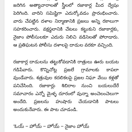
జరిగిన అత్యాచారాలతో స్త్రీలలో రజాకార్ల మీద ద్వేషం
పెరిగింది. వారిని సమిష్టిగా ఎదుర్కోవడం ప్రారంభించారు.
వారు చేపట్టిన దళాల నిర్మాణానికి ప్రజలు అన్ని రకాలుగా
సహకరించారు. వక్షస్థలానికి చేటలు కట్టుకుని రజాకార్లకు,
నైజాం పోలీసులకూ ఎదురు నిలిచి వడిసెలతో పోరాడారు.
ఆ ప్రతిఘటన పోలీసు దళాలపై దాడుల వరకూ వచ్చింది.
రజాకార్ల దాడులను తట్టుకోవడానికి రాత్రులు ఊరు బయట
గడిపేవారు. కొన్నిచోట్ల ప్రజలే గ్రామాలకు కాపలా
వుండేవారు. శత్రువుల కదలికలపై ప్రజల నిఘా వేయి కళ్లతో
పనిచేసింది. రజాకార్లు శిబిరాల నుంచి బయలుదేరే
సమాచారం ఎన్నో మైళ్ళ దూరంలో వున్నా అంచెలంచెలుగా
అందేది. ప్రజలను హుషారు చేయడానికి పాటలు
అందుకునేవారు. ఈ పాట చూడండి.
‘ఓయ్‌ – ‌హోయ్‌ – ‌హోయ్‌ – ‌నైజాం హోయ్‌