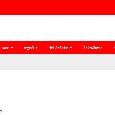
ఇంకా
గ్యాలరీ
గత సంచికలు
సంపాదకీయం
22