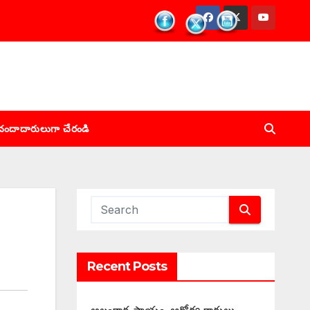
చందాదారులుగా చేరండి
Recent Posts