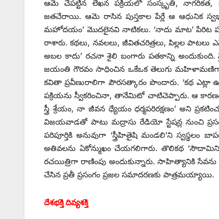
ఆమె చేపట్టిన లేఖన పక్రియలో సంస్కృతి, నాగరికత, భ
జతచేరాయి. ఆమె రాసిన పుస్తకాల పేర్లే ఆ ఆధునిక స్వ
మహోదయం’ మొదలైనవి నాటికలు. ‘నాదు మాట’ పేరిట పద్యా
రాశారు. కథలు, నవలలు, జీవితచరిత్రలు, పిల్లల పాటలు ఎన్
అబల కాదు’ రచనా శైలి బంగారు పతకాన్ని అందుకుంది. స్
జయంతి గౌరవం సాధించిన ఒకేఒక తెలుగు మహిళామణిగా ఆమె
కవితా ప్రవీణురాలిగా పౌరసత్కారం పొందారు. ‘కథ ఎట్లా 
పక్రియను స్వీకరించినా, తానేమిటో చాటిచెప్పారు. ఆ క
స్త్రీ శ్రేయం, నా జీవన ధ్యేయం ధర్మపరిరక్షణం’ అని ప్రక
విజయవాడతో పాటు మద్రాసు రేడియో స్టేషన్ల నుంచి ప్
పరిపూర్తికి అనువుగా ‘స్త్రీహితైషి మండలి’ని స్వస్థలం 
అతివలను ఏకోన్ముఖం చేయగలిగారు. తొలికథ ‘సౌదామిని
రచయిత్రిగా రాణింపు అందుకున్నారు. సాహిత్యానికి సేవన
చేసిన ప్రతీ ప్రసంగం ప్రజల సమాదరణకు పాత్రమయ్యాయి.
దేశభక్తి దివ్యశక్తి