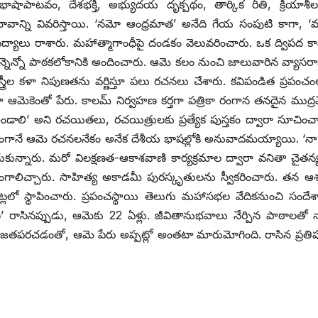
ాషాపాటవం, దేశభక్తి, అభ్యుదయ దృక్పథం, తార్కిక రీతి, క్రియాశీల
భావాన్ని వివరిస్తాయి. ‘నమో ఆంధ్రమాత’ అనేది గేయ సంపుటి కాగా, 
లు రాశారు. మహాత్మాగాంధీపై దండకం వెలువరించారు. ఒక ద్విపద కావ్
నెన్నో పాఠకలోకానికి అందించారు. ఆమె కలం నుంచి జాలువారిన వ్యాసరాజం ‘
త్రీల కళా నిపుణతను వర్ణిస్తూ పలు రచనలు చేశారు. కవిపండిత ప్రపంచ
కెంతో పేరు. కాలమ్‌ ‌నిర్వహణ కర్తగా పత్రికా రంగాన తనదైన ముద్రవ
ఉండాలి’ అని రచయితలు, రచయిత్రులకు ప్రత్యేక పుస్తకం ద్వారా సూచించ
ారణంగానే ఆమె రచనలనేకం అనేక దేశీయ భాషల్లోకి అనువాదమయ్యాయి. ‘నా ల
టించుకున్నారు. మరో విలక్షణత-ఆకాశవాణి కార్యక్రమాల ద్వారా వనితా చైతన్య
రసంగాలిచ్చారు. సాహిత్య అకాడమీ పురస్కృతులను స్వీకరించారు. తన
బాపట్లలో స్థాపించారు. ప్రపంచస్థాయి తెలుగు మహాసభల వేదికనుంచి సందేశాల
’ రాసినప్పుడు, ఆమెకు 22 ఏళ్లు. జీవితానుభవాలు నేర్పిన పాఠాలత
ు జతపరచడంతో, ఆమె పేరు అప్పట్లో అంతటా మారుమోగింది. రాసిన ప్రతిపు