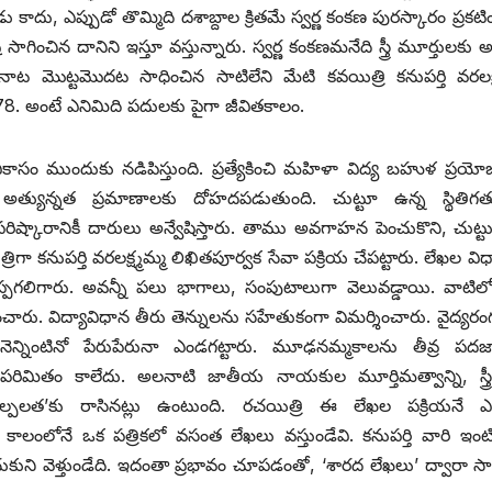
డు కాదు, ఎప్పుడో తొమ్మిది దశాబ్దాల క్రితమే స్వర్ణ కంకణ పురస్కారం ప్రకట
ించిన దానిని ఇస్తూ వస్తున్నారు. స్వర్ణ కంకణమనేది స్త్రీ మూర్తులకు అ
ట మొట్టమొదట సాధించిన సాటిలేని మేటి కవయిత్రి కనుపర్తి వరలక్ష
8. అం‌టే ఎనిమిది పదులకు పైగా జీవితకాలం.
ాసం ముందుకు నడిపిస్తుంది. ప్రత్యేకించి మహిళా విద్య బహుళ ప్రయ
ా అత్యున్నత ప్రమాణాలకు దోహదపడుతుంది. చుట్టూ ఉన్న స్థితిగత
్కారానికీ దారులు అన్వేషిస్తారు. తాము అవగాహన పెంచుకొని, చుట్టుప
త్రిగా కనుపర్తి వరలక్ష్మమ్మ లిఖితపూర్వక సేవా పక్రియ చేపట్టారు. లేఖల విధ
చెప్పగలిగారు. అవన్నీ పలు భాగాలు, సంపుటాలుగా వెలువడ్డాయి. వాటి
ంచారు. విద్యావిధాన తీరు తెన్నులను సహేతుకంగా విమర్శించారు. వైద్యరం
నెన్నింటినో పేరుపేరునా ఎండగట్టారు. మూఢనమ్మకాలను తీవ్ర పదజ
ిమితం కాలేదు. అలనాటి జాతీయ నాయకుల మూర్తిమత్వాన్ని, స్త్రీ శ
 కల్పలత’కు రాసినట్లు ఉంటుంది. రచయిత్రి ఈ లేఖల పక్రియనే ఎ
లంలోనే ఒక పత్రికలో వసంత లేఖలు వస్తుండేవి. కనుపర్తి వారి ఇంటి
ుకుని వెళ్తుండేది. ఇదంతా ప్రభావం చూపడంతో, ‘శారద లేఖలు’ ద్వారా స