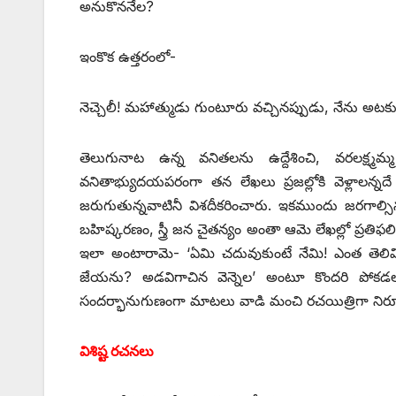
అనుకొననేల?
ఇంకొక ఉత్తరంలో-
నెచ్చెలీ! మహాత్ముడు గుంటూరు వచ్చినప్పుడు, నేను అ
తెలుగునాట ఉన్న వనితలను ఉద్దేశించి, వరలక్ష్మమ్
వనితాభ్యుదయపరంగా తన లేఖలు ప్రజల్లోకి వెళ్లాలన్న
జరుగుతున్నవాటినీ విశదీకరించారు. ఇకముందు జరగాల్సిన
బహిష్కరణం, స్త్రీ జన చైతన్యం అంతా ఆమె లేఖల్లో ప్రతి
ఇలా అంటారామె- ‘ఏమి చదువుకుంటే నేమి! ఎంత తెలివి
జేయను? అడవిగాచిన వెన్నెల’ అంటూ కొందరి పోక
సందర్భానుగుణంగా మాటలు వాడి మంచి రచయిత్రిగా నిరూ
విశిష్ట రచనలు