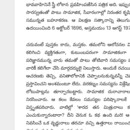
భావవాహినినే స్త్రీ లోకాన ప్రవహింపజేసిన పత్రిక అది. ఇప్పు
సారస్వతంతో పాటు సామాజిక, సేవారంగాల్లో నిరంతర కృషి సాగ
సమున్నత బహూకరణ. ఆ విలక్షణ సత్కారాన్ని తెలుగునా
ఉదయించింది 6 అక్టోబర్‌ 1896, అస్తమయం 13 ఆగస్ట్ 197
చదువంటే పుస్తకం కాదు, మస్తకం. తమలోని ఆలోచనల విక
కలిగించి వ్యక్తిగతంగా, కుటుంబపరంగా సామాజికంగ
పరిజ్ఞానమున్న వారు తమతో పాటు తోటివారి సమస్యల పరిష
వారికీ కలిగేలా చేసి మార్గదర్శులై నిలుస్తారు. అందుకే రచయి
ఆచరణకు తెచ్చి, వనితాలోకానికి చెప్పాలనుకున్నవన్నీ 
ప్రస్తావించని అంశమంటూ లేదు. వరకట్నం సమస్యను విశ్లేషి
లోటుపాట్లను తూర్పారబట్టారు. సామాజిక దురాచారాల
నిరసించారు. ఆ కలం కేవలం సమస్యల పరిష్కారాలకే పర
విస్తృతపరిచారు. వాటిల్లో ‘శారద తన మిత్రురాలు
ఎంచుకున్నారంటారా? దీని వెనుక ఓ కథ ఉంది మరి! ఆ కా
నివసించే ఒక వృద్ధురాలు తరచూ వచ్చి ఉత్తరాలు రాయించ