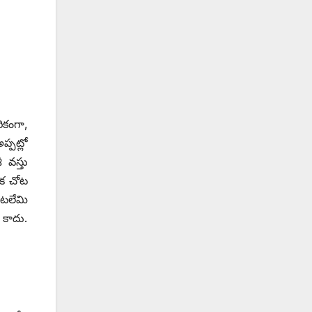
ికంగా,
్పట్లో
 వస్తు
ఒక చోట
ేటలేమి
కాదు.