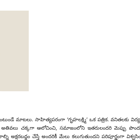
ింటుండే మాటలు. సాహిత్యపరంగా ‘గృహలక్ష్మి’ ఒక పత్రిక. వనితలకు విద్
్న అతివలు చక్కగా ఆలోచించి, సమాజంలోని ఇతరులందరి మెప్పు పొం
ని అక్షరబద్ధం చేస్తే అందరికీ మేలు కలుగుతుందని పరిపూర్ణంగా విశ్వసి