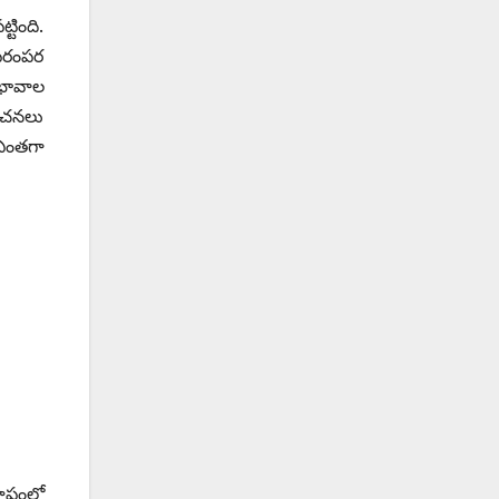
టింది.
 పరంపర
వభావాల
 రచనలు
ఎంతగా
రూపంలో