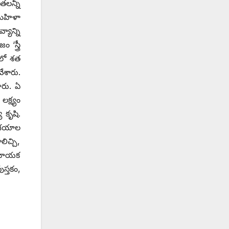
తలన్నీ
‘మహిళా
యాన్ని
స్త్రీ
ంలో శత
ేశారు.
ారు. ఏ
క్ష్యం
 కృషి.
 ఆశయాల
ిచ్చి,
ో నాయక
స్తకం,