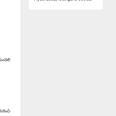
 యందలి
ురించి