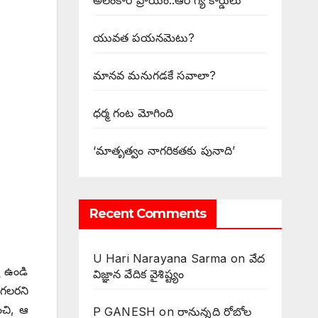
అలంకార ప్రాయం..ఆరోగ్య కార్డులు
యువత పయనమెటు?
మానవ మనుగడకే సవాలా?
ధర్మ గంట మోగింది
‘మాతృత్వం నాగరికతకు పునాది’
Recent Comments
U Hari Narayana Sarma
on
వేద
య ఉండి
విజ్ఞాన వేదిక వైశిష్ట్యం
దగలరని
ంచి, ఆ
P GANESH
on
‌రానున్నది రోబోల