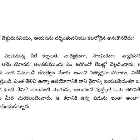
టకు వెళ్లుదుననియు, ఆయనను దర్శింతుననియు కలలోనైన అనుకొనలేదు!
మ ఎంచుకున్న పేరే కల్పలత. చారిత్రకంగా, సాంఘికంగా, వ్యావహార
దే ఆమె యోచన. అంతకుముందు ఏం జరిగిందో లేఖల్లో వెల్లడించారు. అప
 వాటి వివరాలనీ తేటతెల్లం చేశారు. ఆనాటి సత్యాగ్రహ పోరాటం, విదేశీ
ఫలిస్తుంది. ఎంత తెలివి ఉన్నా ఉపయోగానికి రాని వైనాన్ని బయటపెడుతూ 
 ఉంటే నేమి? అటువంటి మొగుడు, అటువంటి పుట్టిల్లు! ఆమె తెలివిత
డల మీద చురకలంటించారు. ఆ కలానికి ఉన్న పదును ఇంతా అంతా 
పించుకున్నారు.