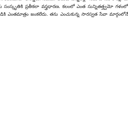
సంస్కృతికి ప్రతీకలా వస్త్రధారణ. కలంలో ఎంత సున్నితత్త్వమో గళం
డికి ఎంతమాత్రం జంకలేదు. తను ఎంచుకున్న సారస్వత సేవా మార్గంలోనే