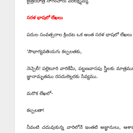
జైత్రయాత్ర సాగించారు వరలక్ష్మమ్మ.
సరళ భాషలో లేఖలు
పదుల సంవత్సరాల క్రిందట ఒక అంత సరళ భాషలో లేఖలు 
‘సౌభాగ్యవతియగు కల్పలతకు,
నెచ్చెలీ! పల్లెటూరి వారికేమీ, పట్టణవాసపు స్త్రీలకు
జ్ఞానామృతము రసదులెల్లరకు సేవ్యము.
మరొక లేఖలో-
కల్పలతా!
నీవంటి చదువుకున్న వారిలోనే ఇంతటి అజ్ఞానులు, ఆశా