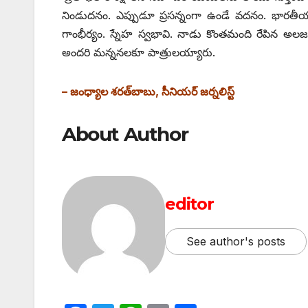
నిండుదనం. ఎప్పుడూ ప్రసన్నంగా ఉండే వదనం. భారతీయ 
గాంభీర్యం. స్నేహ స్వభావి. నాడు కొంతమంది రేపిన అలజ
అందరి మన్ననలకూ పాత్రులయ్యారు.
– జంధ్యాల శరత్‌బాబు, సీనియర్‌ ‌జర్నలిస్ట్
About Author
editor
See author's posts