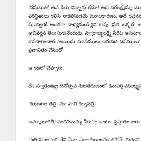
‘వసుమతి’ అనే పేరు విన్నారు కదూ! అదే వరలక్ష్మమ్మ మొ
పరిస్థితులు కలిసి రాకపోవడమే మూలకారణం. అదే రచనలో
మరెవ్వరికీ అంతగా సాధ్యమయ్యేవి కావు. ప్రతి ఒక్క
అభివర్ణన తెలుసుకునేందుకు. స్వారాజ్యలక్ష్మి పేరిట అనసూ
కొనసాగించారు.‘అయిదు మాసములు ఇరువది దినములు’ అ
ప్రభావితం చేసిందో
ఆ కథలో చెప్పారు.
దేశ స్వాతంత్య్ర దినోత్సవ శుభతరుణంలో కనుపర్తి వరలక్ష
‘కరుణగల తల్లి, మా పాలి కల్పవల్లి
అమ్మా భారతీ! వందనమమ్మ నీకు’ – అంటూ ప్రస్తుతించారు.
‘ప్రతి ఫలాకాంక్ష లేని సేవా పరాయణులను లోకమే గుర్తిం