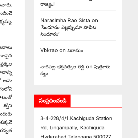
రాజ్యం!
ించారు.
ందించే
Narasimha Rao Sista
on
్మమ్మ.
‘సిందూరం ఎల్లప్పుడూ పాపిట
సిందూరం’
ోజనాలు
Vbkrao
on
విరామం
ులపైన
్రక్కల
నాగపట్ల భక్తవత్సల రెడ్డి
on
పుత్తూరు
ానాన్ని
కట్టు
లో ఆమె
గంలోని
ాలంతో
సంప్రదించండి
క్తిని
ందుకు
3-4-228/4/1,Kachiguda Station
పక్కనే
Rd, Lingampally, Kachiguda,
ారస్వత
Hyderabad,Telangana 500027