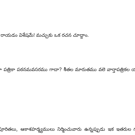
రాయడం విశేషమే! మచ్చుకు ఒక రచన చూద్దాం.
 మాత్రమూ పత్రికా పఠనమవసరము గాదా? శీతల మారుతము వలె వార్తాపత్రికల
పూరితలు, ఆకాశహర్మ్యములు నిర్మించువారు ఉన్నప్పుడు ఇక ఇతరుల గ