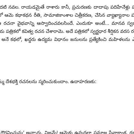
దటి నవల. రాయడమైతే రాశారు కానీ, ప్రచురణకు దాదాపు పదిహేనేళ్లు పట్
 ఆమె కథాకథన రీతి, సామాజికాంశాల చిత్రీకరణ, చేసిన వ్యాఖ్యానాల
రు ఆ రచనా వైభవాన్ని ఆస్వాదించవలసిందే. ఎందుకూ అంటే… మానవ స్
య పత్రికలో కవిత్వ రచన చేశారామె. అదే పత్రికలో స్వర్ణధార శీర్షికన వరస
నే కథలో, ఖద్దరు ఉద్యమ విధానం జనులను ప్రత్యేకించి మహిళలను 
్మమ్మ దేశభక్తి రచనలను స్మరించుకుందాం. ఉదాహరణకు:
చి గౌరవించును’ అన్నారు. నిజమే! ఆమెకు ఉన్నదల్లా సమాజ సేవాకాంక్ష. 