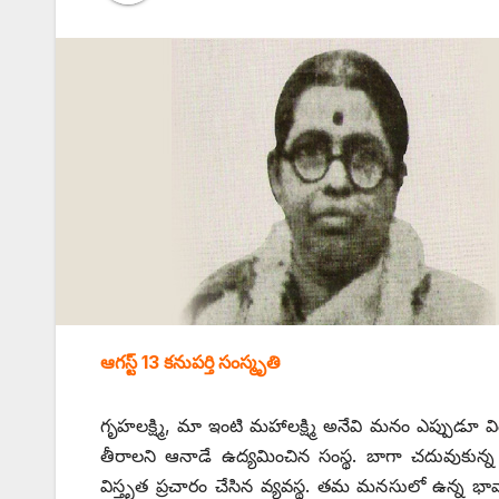
ఆగస్ట్ 13 ‌కనుపర్తి సంస్మృతి
గృహలక్ష్మి, మా ఇంటి మహాలక్ష్మి అనేవి మనం ఎప్పుడూ వ
తీరాలని ఆనాడే ఉద్యమించిన సంస్థ. బాగా చదువుకున
విస్తృత ప్రచారం చేసిన వ్యవస్థ. తమ మనసులో ఉన్న భావాల్