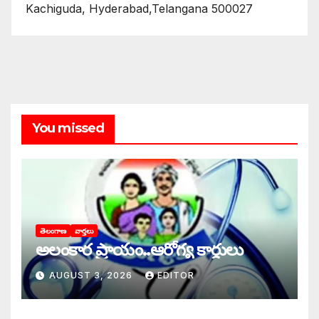
Kachiguda, Hyderabad,Telangana 500027
You missed
తెలంగాణ
వార్తలు
అలంకార ప్రాయం..ఆరోగ్య కార్డులు
AUGUST 3, 2026
EDITOR