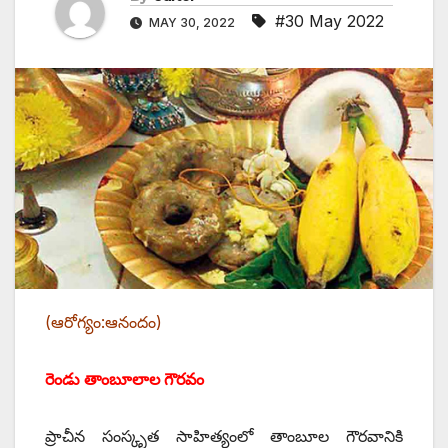
#30 May 2022
MAY 30, 2022
(ఆరోగ్యం:ఆనందం)
రెండు తాంబూలాల గౌరవం
ప్రాచీన సంస్కృత సాహిత్యంలో తాంబూల గౌరవానికి