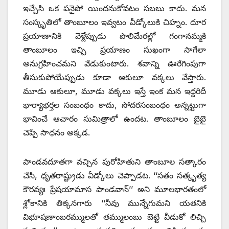
ఇచ్చేసి ఒక పనైపో యిందనుకోవటం సబబు కాదు. మన
సంస్కృతిలో తాంబూలం ఇవ్వటం వీడ్కోలుకి చిహ్నం. దూర
ప్రయాణానికి వెళ్లేప్పుడు పొలిమేరల్లో గంగానమ్మకి
తాంబూలం ఇచ్చి ప్రయాణం సుఖంగా సాగేలా
అనుగ్రహించమని వేడుకుంటారు. శవాన్ని ఊరేగింపుగా
తీసుకుపోయేప్పుడు కూడా ఆకులూ వక్కలు వేస్తారు.
మూడు ఆకులూ, మూడు వక్కలు ఇస్తే ఇంక మన ఇద్దరిదీ
భార్యాభర్తల సంబంధం కాదు, సోదరసంబంధం అన్నట్టుగా
భావించే ఆచారం సుమిత్రాలో ఉందట. తాంబూలం బైబై
చెప్పే సాధనం అక్కడ.
పాండవదూతగా వచ్చిన పురోహితుని తాంబూల సత్కారం
చేసి, ధృతరాష్ట్రుడు వీడ్కోలు చెప్పాడట. ‘‘సతం సత్కృత్య
కౌరవ్యః ప్రేషయామాస పాండవాన్‌’’ అని మూలభారతంలో
శ్లోకానికి తిక్కనగారు ‘‘నీవు మున్నేగుమని యతనికి
విభూషణాంబరమ్ములతో తమ్ములంబు బెట్టి వీడుకో లిచ్చి