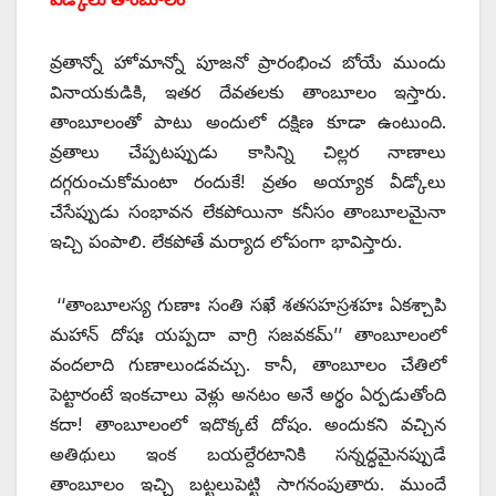
వ్రతాన్నో హోమాన్నో పూజనో ప్రారంభించ బోయే ముందు
వినాయకుడికి, ఇతర దేవతలకు తాంబూలం ఇస్తారు.
తాంబూలంతో పాటు అందులో దక్షిణ కూడా ఉంటుంది.
వ్రతాలు చేప్పటప్పుడు కాసిన్ని చిల్లర నాణాలు
దగ్గరుంచుకోమంటా రందుకే! వ్రతం అయ్యాక వీడ్కోలు
చేసేప్పుడు సంభావన లేకపోయినా కనీసం తాంబూలమైనా
ఇచ్చి పంపాలి. లేకపోతే మర్యాద లోపంగా భావిస్తారు.
‘‘తాంబూలస్య గుణాః సంతి సఖే శతసహస్రశహః ఏకశ్చాపి
మహాన్‌ ‌దోషః యప్పదా వాగ్రి సజవకమ్‌’’ ‌తాంబూలంలో
వందలాది గుణాలుండవచ్చు. కానీ, తాంబూలం చేతిలో
పెట్టారంటే ఇంకచాలు వెళ్లు అనటం అనే అర్థం ఏర్పడుతోంది
కదా! తాంబూలంలో ఇదొక్కటే దోషం. అందుకని వచ్చిన
అతిథులు ఇంక బయల్దేరటానికి సన్నద్ధమైనప్పుడే
తాంబూలం ఇచ్చి బట్టలుపెట్టి సాగనంపుతారు. ముందే