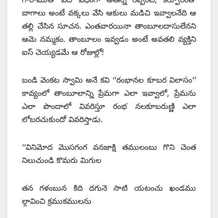
బాగాలు అంటే వక్కలు వేసి ఆకులు మడిచి ఇవ్వాలనేది ఆ
తల్లి చేసిన సూచన. ఎంతవారయినా తాంబూలదాసులేనని
ఆమె నమ్మకం. తాంబూలం ఇవ్వడం అంటే అవతలి వ్యక్తిని
ఐస్‌ ‌చెయ్యడమే ఆ రోజుల్లో!
బండి వెంకట స్వామి అనే కవి ‘‘రంభానల కూబర విలాసం’’
కావ్యంలో తాంబూలాన్ని ప్రేమగా ఎలా ఇవ్వాలో, ప్రేమను
ఎలా పొందాలో వివరిస్తూ రంభ నలకూబరుణ్ణి ఎలా
లోబరచుకుందో వివరిస్తాడు.
‘‘వినిమోద మొసగంగ వనజాక్షి తములంబు గొని చెంత
నిలుచుండి కొమరు మిగుల
తన గళంబున కిది దగునె సాటి యటంచు ఖండము
ల్గావించి క్రముకములను