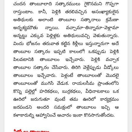
చందన తాంబూలాది సత్కారములు గైకొనమని గొప్పగా
రాస్తుంటాం. కానీ, పెళ్లికి తరలివచ్చిన అసంఖ్యాకులైన
అతిథులకు అలాంటి తాంబూల సత్కారాలు క్రమేణా
అదృశ్యమౌతు న్నాయి. వచ్చామా-తిన్నామా-వెళ్లామా
అన్నట్టు ఎక్కువ పెళ్లిళ్లకు అతిథులువచ్చి వెళుతున్నారు.
విందు భోజనం తరువాత కట్టిన కిళ్లీలు ఇస్తున్నారుగా అదే
తాంబూల సత్కారం ఇప్పటి కాలంలో! ఒకప్పుడు పెళ్లికి
పిలవటానికి తాంబూలం ఇచ్చేవారు. పెళ్లికి వచ్చాక
తాంబూల సత్కారం చేసేవారు. తిరిగి వెళ్లేప్పుడు వీడ్కోలు
తాంబూలం ఇచ్చేవారు. పెళ్లంటే తాంబూలంతో మొదలై
తాంబూలంతో ముగిసే వేడుక. రాయలసీమ ప్రాంతంలోని
కొన్ని పల్లెల్లో హరికథలు, బుర్రకథలు, వీధినాటకాలు ఒక
ఊరిలో జరుగుతూ వుంటే తమ ఊరిలో కార్యక్రమం
జరపండని అందరి సమక్షంలో తాంబూలం ఇచ్చి ఆ
కళాకారుల్ని ఆహ్వానించే ఆచారం ఇంకా కొనసాగుతోందట.
వీడ్కోలు తాంబూలం