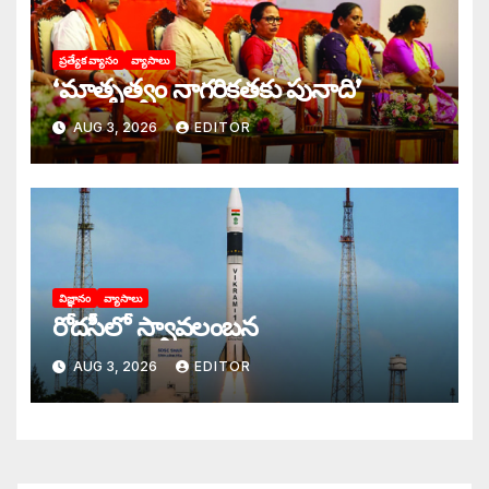
ప్రత్యేక వ్యాసం
వ్యాసాలు
‘మాతృత్వం నాగరికతకు పునాది’
AUG 3, 2026
EDITOR
విజ్ఞానం
వ్యాసాలు
రోదసీలో స్వావలంబన
AUG 3, 2026
EDITOR