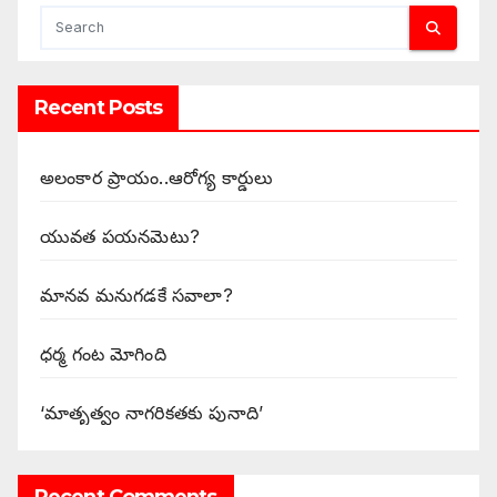
Recent Posts
అలంకార ప్రాయం..ఆరోగ్య కార్డులు
యువత పయనమెటు?
మానవ మనుగడకే సవాలా?
ధర్మ గంట మోగింది
‘మాతృత్వం నాగరికతకు పునాది’