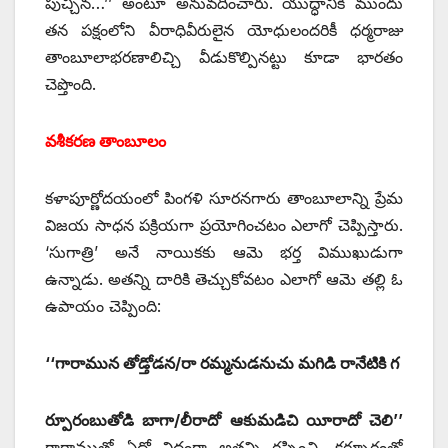
పుచ్చిన…’’ అంటూ అనువదించారు. యుద్ధానికి ముందు
తన పక్షంలోని వీరాధివీరులైన యోధులందరికీ ధర్మరాజు
తాంబూలాభరణాలిచ్చి వీడుకొల్పినట్టు కూడా భారతం
చెప్తొంది.
వశీకరణ తాంబూలం
కళాపూర్ణోదయంలో పింగళి సూరనగారు తాంబూలాన్ని ప్రేమ
విజయ సాధన పక్రియగా ప్రయోగించటం ఎలాగో చెప్పిస్తారు.
‘సుగాత్రి’ అనే నాయికకు ఆమె భర్త విముఖుడుగా
ఉన్నాడు. అతన్ని దారికి తెచ్చుకోవటం ఎలాగో ఆమె తల్లి ఓ
ఉపాయం చెప్పింది:
‘‘గారామున తోడ్తోడన/రా రమ్మనుడనుచు మగిడి రానేటికి గ
ర్పూరంబుతోడి బాగా/లీరాదో ఆకుమడిచి యీరాదో చెలి’’
గారాముతో ఏదో విధంగా అతన్ని రప్పించి, కర్పూరంతో