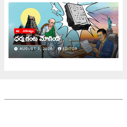
కథ
సాహిత్యం
ధర్మ గంట మోగింది
AUGUST 3, 2026
EDITOR
జాగృతి గురించి
సంప్రదించండి