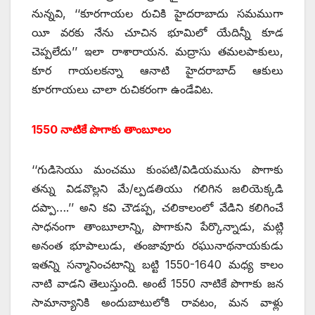
నున్నవి, ‘‘కూరగాయల రుచికి హైదరాబాదు సమముగా
యీ వరకు నేను చూచిన భూమిలో యేదిన్నీ కూడ
చెప్పలేదు’’ ఇలా రాశారాయన. మద్రాసు తమలపాకులు,
కూర గాయలకన్నా ఆనాటి హైదరాబాద్‌ ఆకులు
కూరగాయలు చాలా రుచికరంగా ఉండేవిట.
1550 నాటికే పొగాకు తాంబూలం
‘‘గుడిసెయు మంచము కుంపటి/విడియమును పొగాకు
తన్ను విడవొల్లని మే/ల్పడతియు గలిగిన జలియెక్కడి
దప్పా….’’ అని కవి చౌడప్ప, చలికాలంలో వేడిని కలిగించే
సాధనంగా తాంబూలాన్ని, పొగాకుని పేర్కొన్నాడు, మట్లి
అనంత భూపాలుడు, తంజావూరు రఘునాథనాయకుడు
ఇతన్ని సన్మానించటాన్ని బట్టి 1550-1640 మధ్య కాలం
నాటి వాడని తెలుస్తుంది. అంటే 1550 నాటికే పొగాకు జన
సామాన్యానికి అందుబాటులోకి రావటం, మన వాళ్లు