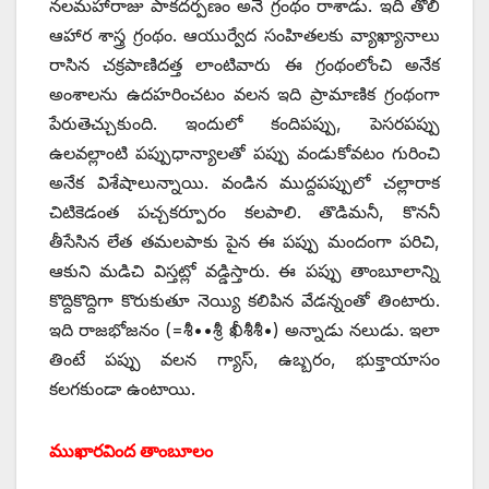
నలమహారాజు పాకదర్పణం అనే గ్రంథం రాశాడు. ఇది తొలి
ఆహార శాస్త్ర గ్రంథం. ఆయుర్వేద సంహితలకు వ్యాఖ్యానాలు
రాసిన చక్రపాణిదత్త లాంటివారు ఈ గ్రంథంలోంచి అనేక
అంశాలను ఉదహరించటం వలన ఇది ప్రామాణిక గ్రంథంగా
పేరుతెచ్చుకుంది. ఇందులో కందిపప్పు, పెసరపప్పు
ఉలవల్లాంటి పప్పుధాన్యాలతో పప్పు వండుకోవటం గురించి
అనేక విశేషాలున్నాయి. వండిన ముద్దపప్పులో చల్లారాక
చిటికెడంత పచ్చకర్పూరం కలపాలి. తొడిమనీ, కొననీ
తీసేసిన లేత తమలపాకు పైన ఈ పప్పు మందంగా పరిచి,
ఆకుని మడిచి విస్తట్లో వడ్డిస్తారు. ఈ పప్పు తాంబూలాన్ని
కొద్దికొద్దిగా కొరుకుతూ నెయ్యి కలిపిన వేడన్నంతో తింటారు.
ఇది రాజభోజనం (=శీ••శ్రీ ఖీశీశీ•) అన్నాడు నలుడు. ఇలా
తింటే పప్పు వలన గ్యాస్‌, ఉబ్బరం, భుక్తాయాసం
కలగకుండా ఉంటాయి.
ముఖారవింద తాంబూలం