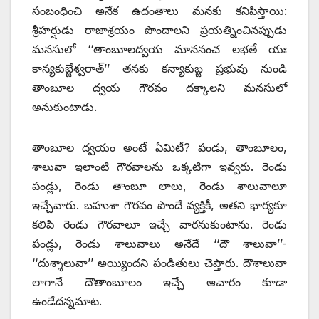
సంబంధించి అనేక ఉదంతాలు మనకు కనిపిస్తాయి:
శ్రీహర్షుడు రాజాశ్రయం పొందాలని ప్రయత్నించినప్పుడు
మనసులో ‘‘తాంబూలద్వయ మాననంచ లభతే యః
కాన్యకుబ్జేశ్వరాత్‌’’ ‌తనకు కన్యాకుబ్జ ప్రభువు నుండి
తాంబూల ద్వయ గౌరవం దక్కాలని మనసులో
అనుకుంటాడు.
తాంబూల ద్వయం అంటే ఏమిటీ? పండు, తాంబూలం,
శాలువా ఇలాంటి గౌరవాలను ఒక్కటిగా ఇవ్వరు. రెండు
పండ్లు, రెండు తాంబూ లాలు, రెండు శాలువాలూ
ఇచ్చేవారు. బహుశా గౌరవం పొందే వ్యక్తికీ, అతని భార్యకూ
కలిపి రెండు గౌరవాలూ ఇచ్చే వారనుకుంటాను. రెండు
పండ్లు, రెండు శాలువాలు అనేదే ‘‘దౌ శాలువా’’-
‘‘దుశ్శాలువా’’ అయ్యిందని పండితులు చెప్తారు. దౌశాలువా
లాగానే దౌతాంబూలం ఇచ్చే ఆచారం కూడా
ఉండేదన్నమాట.