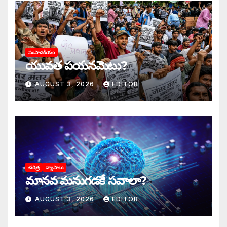
సంపాదకీయం
యువత పయనమెటు?
AUGUST 3, 2026
EDITOR
చరిత్ర
వ్యాసాలు
మానవ మనుగడకే సవాలా?
AUGUST 3, 2026
EDITOR