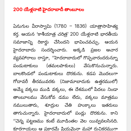
200 యేళ్లనాటి హైదరాబాదీ తాంబూలం
ఏనుగుల వీరాస్వామి (1780 – 1836) యాత్రాసాహిత్య
కర్త. ఆయన ‘కాశీయాత్ర చరిత్ర’ 200 యేళ్లనాటి భారతీయ
సమాజాన్ని రికార్డు చేసిందని భావించవచ్చు. ఆయన
హైదరాబాదు సందర్శించారు. అక్కడి ప్రజల ఆచార
వ్యవహారాలు రాస్తూ, ‘‘హెదరాబాదులో గొప్పవారందరున్నూ
పండుటాకులు (తమలపాకులు) వేసుకొనుచున్నారు.
బాలకొండలో పండుటాకులు దొరకును. కడప మొదలుగా
గోదావరీ తీరమువరకు (నిజామాబాదుకు ఉత్తరములో)
అమ్మే వక్కలు ముడి వక్కలు, ఈ దేశములో పేదలు నిండా
తాంబూలము వేసుకోవ డము లేదు, వక్కలు మాత్రము
నములుతారు, శూద్రుల చేతి హుక్కాలు ఇతరులు
తాగుచున్నారు. హైదరాబాదులో పండ్లు దొరకును. కాని
‘‘చెన్న పట్టణము కంటే మూడింతల వెల యివ్వవలసినది.
కూరగాయలు ఆ ప్రకారమే ప్రియమైనా మహా రుచికరముగా