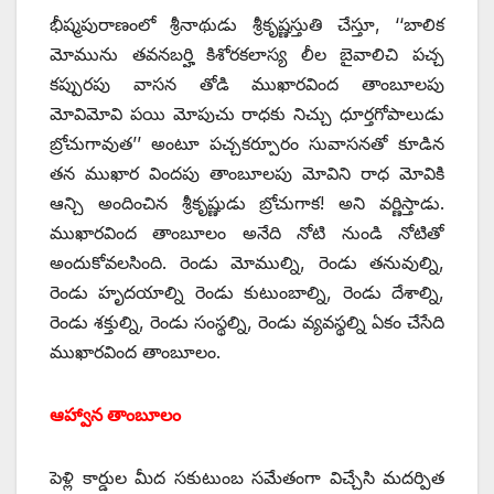
భీష్మపురాణంలో శ్రీనాథుడు శ్రీకృష్ణస్తుతి చేస్తూ, ‘‘బాలిక
మోమును తవనబర్హి కిశోరకలాస్య లీల బైవాలిచి పచ్చ
కప్పురపు వాసన తోడి ముఖారవింద తాంబూలపు
మోవిమోవి పయి మోపుచు రాధకు నిచ్చు ధూర్తగోపాలుడు
బ్రోచుగావుత’’ అంటూ పచ్చకర్పూరం సువాసనతో కూడిన
తన ముఖార విందపు తాంబూలపు మోవిని రాధ మోవికి
ఆన్చి అందించిన శ్రీకృష్ణుడు బ్రోచుగాక! అని వర్ణిస్తాడు.
ముఖారవింద తాంబూలం అనేది నోటి నుండి నోటితో
అందుకోవలసింది. రెండు మోముల్ని, రెండు తనువుల్ని,
రెండు హృదయాల్ని రెండు కుటుంబాల్ని, రెండు దేశాల్ని,
రెండు శక్తుల్ని, రెండు సంస్థల్ని, రెండు వ్యవస్థల్ని ఏకం చేసేది
ముఖారవింద తాంబూలం.
ఆహ్వాన తాంబూలం
పెళ్లి కార్డుల మీద సకుటుంబ సమేతంగా విచ్చేసి మదర్పిత