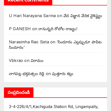
Recent Comments
U Hari Narayana Sarma
on
వేద విజ్ఞాన వేదిక వైశిష్ట్యం
P GANESH
on
‌రానున్నది రోబోల రాజ్యం!
Narasimha Rao Sista
on
‘సిందూరం ఎల్లప్పుడూ పాపిట
సిందూరం’
Vbkrao
on
విరామం
నాగపట్ల భక్తవత్సల రెడ్డి
on
పుత్తూరు కట్టు
సంప్రదించండి
3-4-228/4/1,Kachiguda Station Rd, Lingampally,