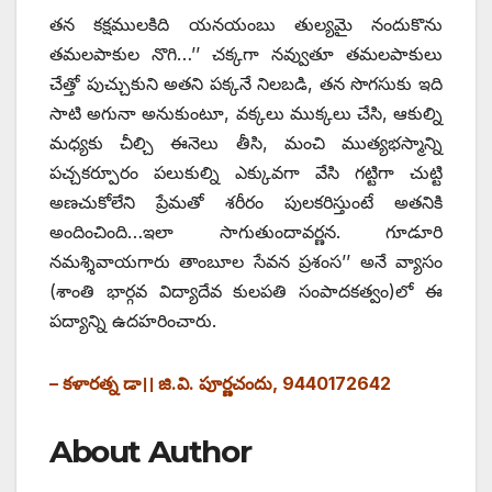
తన కక్షములకిది యనయంబు తుల్యమై నందుకొను
తమలపాకుల నొగి…’’ చక్కగా నవ్వుతూ తమలపాకులు
చేత్తో పుచ్చుకుని అతని పక్కనే నిలబడి, తన సొగసుకు ఇది
సాటి అగునా అనుకుంటూ, వక్కలు ముక్కలు చేసి, ఆకుల్ని
మధ్యకు చీల్చి ఈనెలు తీసి, మంచి ముత్యభస్మాన్ని
పచ్చకర్పూరం పలుకుల్ని ఎక్కువగా వేసి గట్టిగా చుట్టి
అణచుకోలేని ప్రేమతో శరీరం పులకరిస్తుంటే అతనికి
అందించింది…ఇలా సాగుతుందావర్ణన. గూడూరి
నమశ్శివాయగారు తాంబూల సేవన ప్రశంస’’ అనే వ్యాసం
(శాంతి భార్గవ విద్యాదేవ కులపతి సంపాదకత్వం)లో ఈ
పద్యాన్ని ఉదహరించారు.
– కళారత్న డా।। జి.వి. పూర్ణచందు, 9440172642
About Author