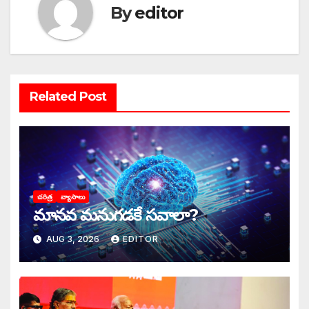
By
editor
Related Post
చరిత్ర
వ్యాసాలు
మానవ మనుగడకే సవాలా?
AUG 3, 2026
EDITOR