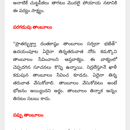
అనాటికే చుట్టపీకలు తాగటం మొదలై పోయాయ నటానికి
ఈ పద్యం సాక్ష్యం.
పరగడుపు తాంబూలం
‘‘ప్రాతర్భుక్త్వా దంతకాష్ఠం తాంబూలం సర్వదా భజేత్‌’’
ఉదయంపూట ఏదైనా తిన్నతరువాత నోరు కడుక్కొని
తాంబూలం సేవించాలని ఆప్తవాక్యం. ఈ వాక్యంలో
చెప్పదగిన సూచనలు కొన్ని ఉన్నాయి. నిద్రలేస్తూనే ఖాళీ
కడుపున తాంబూలం సేవించ కూడదు. ఏదైనా తిన్న
తరువాత వేసుకోవాలి. తాంబూలం వేసుకోవటం అంటే
భోజనం అయ్యిందని అర్ధం. తాంబూలం తిన్నాక అన్నం
తినటం సబబు కాదు.
పప్పు తాంబూలం