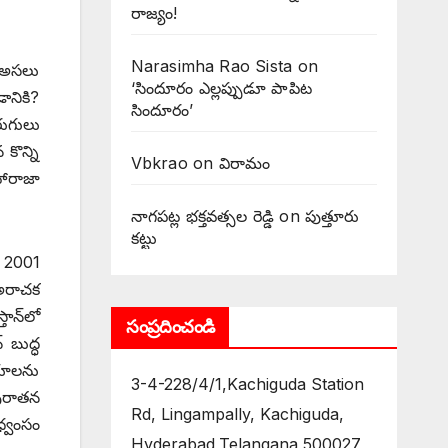
రాజ్యం!
Narasimha Rao Sista
on
. అసలు
‘సిందూరం ఎల్లప్పుడూ పాపిట
ానికి?
సిందూరం’
రుగులు
 కొన్ని
Vbkrao
on
విరామం
హారాజా
నాగపట్ల భక్తవత్సల రెడ్డి
on
పుత్తూరు
కట్టు
ి 2001
 అరాచక
ాన్‌లో
సంప్రదించండి
‌బుద్ధ
లయాలను
3-4-228/4/1,Kachiguda Station
పురాతన
Rd, Lingampally, Kachiguda,
ధ్వంసం
Hyderabad,Telangana 500027