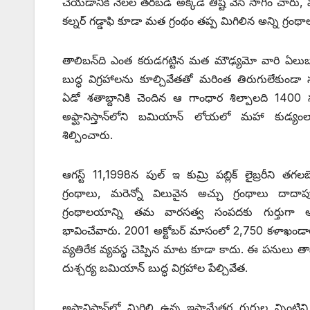
చేయడానికి నెలల తరబడి అక్కడే తిష్ట వేసి సాగిం చారు,
కల్నర్‌ ‌గడ్డాఫి కూడా మత గ్రంథం తప్ప మిగిలిన అన్ని గ్ర
తాలిబన్‌ది ఎంత కరుడగట్టిన మత మౌఢ్యమో వారి ఏలుబ
‌బుద్ధ విగ్రహాలను కూల్చివేతతో మరింత తిరుగులేకుండా స్ప
ఏడో శతాబ్దానికి చెందిన ఆ గాంధార శిల్పాలది 1400 
అఫ్ఘానిస్తాన్‌లోని బమియాన్‌ ‌లోయలో మహా కుడ్యం
శిల్పించారు.
ఆగస్ట్ 11,1998‌న పుల్‌ ఇ ‌కుమ్రి పబ్లిక్‌ ‌లైబ్రరీని త
గ్రంథాలు, మరెన్నో విలువైన అచ్చు గ్రంథాలు దా
గ్రంథాలయాన్ని తమ వారసత్వ సంపదకు గుర్తుగా అప్ఘ
భావించేవారు. 2001 అక్టోబర్‌ ‌మాసంలో 2,750 కళాఖండ
వ్యతిరేక వ్యవస్థ చెప్పిన మాట కూడా కాదు. ఈ పనులు తామే
దుశ్చర్య బమియాన్‌ ‌బుద్ధ విగ్రహాల పేల్చివేత.
అఫ్ఘానిస్తాన్‌లో మిగిలి ఉన్న ఇస్లామేతర గుర్తుల న్న