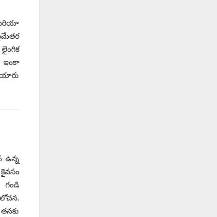
సిరియా
లిమేతర
లైంగిక
ు ఇంకా
 తయారు
న ఉన్న
 కైవసం
ి గండి
ఆలోచన.
ే తనకు