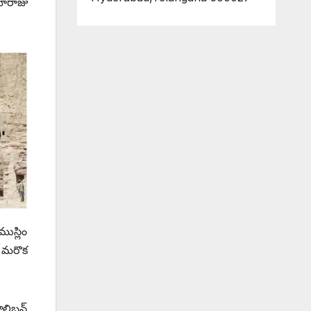
మారాజు
ుస్లిం
న మరొక
లిబన్‌