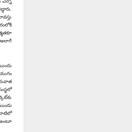
 ఎన్నో
్డారు.
ావస్తు
ారంలోకి
త్మతకూ
ు అలాగే
 ముందు
్వయుగం
తరువాత
ంస్థలో
ెట్‌కు
 ముందు
వాటిలో
 అం‌టూ