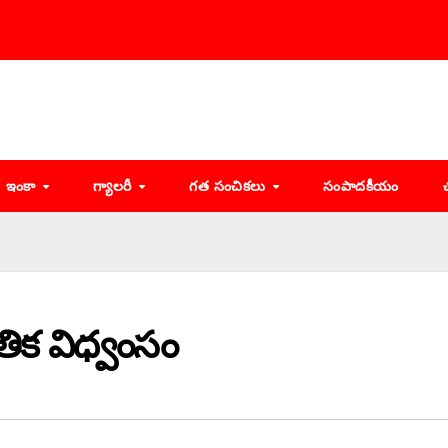
ఇంకా
గ్యాలరీ
గత సంచికలు
సంపాదకీయం
తిక విధ్వంసం