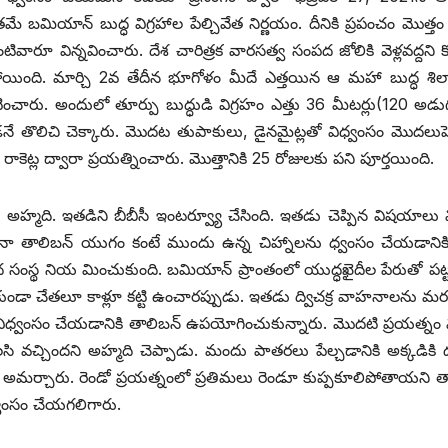
మియాన్‌ ‌బుద్ధ విగ్రహాల పేల్చివేత నిర్ణయం. దీనికి ప్రపంచం మొత్తం
ివారూ విన్నవించారు. దేశ చారిత్రక వారసత్వ సంపద జోలికి వెళ్లవద్దని క
పోయింది. మార్చి 2వ తేదీన భూగోళం మీదే ఎత్తయిన ఆ మహా బుద్ధ శిల
ప్రకటించారు. అందులో తూర్పు బుద్ధుడి విగ్రహం ఎత్తు 36 మీటర్లు(120 అడు
డనే తొలిచి చెక్కారు. మొదట తుపాకులు, డైనమైట్లతో విధ్వంసం మొదలుపెట
్ల ద్వారా ప్రయత్నించారు. మొత్తానికి 25 రోజులకు పని పూర్తయింది.
హుసేన్‌ అహ్మది. ఇతడిని బీబీసీ ఇంటర్వ్యూ చేసింది. ఇతడు చెప్పిన విషయాల
 తాలిబన్‌ ‌యుగం కంటే ముందు ఉన్న చిహ్నాలను ధ్వంసం చేయడానిక
ద సంస్థ నియ మించుకుంది. బమియాన్‌ ‌ప్రాంతంలో యుద్ధఖైదీల పేరుతో పట్ట
ోకుండా చేతలూ కాళ్లూ కట్టి ఉంచారప్పుడు. ఇతడు ద్విచక్ర వాహనాలను మ
ే విధ్వంసం చేయడానికి తాలిబన్‌ ఉపయోగించుకున్నారు. మొదటి ప్రయత్నం
సి వచ్చిందని అహ్మది చెప్పాడు. మందు పాతరలు పేల్చడానికి అక్కడికి ద
ు అమర్చారు. రెండో ప్రయత్నంలో ప్రతిమలు రెండూ కుప్పకూలిపోతాయని తా
 ధ్వంసం చేయగలిగారు.