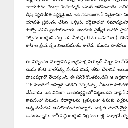
‌నాయకుడు ముల్లా మహమ్మద్‌ ఒమర్‌ ఆదేశించాడు. ఫలితమే బ
తీవ్ర వ్యతిరేకత వ్యక్తమైంది. ఇక సహజంగానే దలైలామా వంట
యావత్‌ ‌ప్రపంచం చేసిన విన్నపం గడ్డిపోచతో సమానమై
కూల్చే పనిని ప్రారంభించారు. అందుకు ప్రత్యేక జిహాద్‌ ‌
పశ్చిమ బుద్ధుడి ఎత్తు 55 మీటర్లు (175 అడుగులు). కొం
కానీ ఆ ప్రయత్నం విజయవంతం కాలేదు. మందు పాతరలు, రాకెట
ఈ విధ్వంసం మొత్తానికి ప్రత్యక్షసాక్షి సయ్యద్‌ ‌మీర్జా 
ఎందు కంటే వారసత్వ సంపద మీద, తమ దేశానివే అయినా
పాటుపడ్డారో తెలుస్తుంది. ఈ పనికే కొంతమందిని ఆ ఉగ్రవా
116 మందిలో అహ్మది ఒకడని చెప్పవచ్చు. వీళ్లంతా పారిప
చేసేవాడు. ఒక విధంగా అంతర్యుద్ధంలో పట్టుబడిన వాళ్లన
కావడంతో పేలుడు పదార్థాలను ట్రక్కులతో తీసుకు వెళ్లవల
ఉన్న మసీదుని ఉపయోగించుకున్నారు. అక్కడి నుంచే వైర్ల
అనుకున్నారు. కానీ పెద్ద బుద్ధుడి విగ్రహం కాళ్లు మాత్రమే