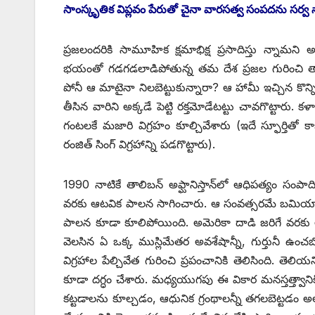
సాంస్కృతిక విప్లవం పేరుతో చైనా వారసత్వ సంపదను సర్వ 
ప్రజలందరికి సామూహిక క్షమాభిక్ష ప్రసాదిస్తు న్నామని
భయంతో గడగడలాడిపోతున్న తమ దేశ ప్రజల గురించి తాలిబన
పోనీ ఆ మాటైనా నిలబెట్టుకున్నారా? ఆ హామీ ఇచ్చిన కొన
తీసిన వారిని అక్కడే పెట్టి రక్తమోడేటట్టు చావగొట్టారు. 
గంటలకే మజారి విగ్రహం కూల్చివేశారు (ఇదే స్ఫూర్తితో 
రంజిత్‌ ‌సింగ్‌ ‌విగ్రహాన్ని పడగొట్టారు).
1990 నాటికే తాలిబన్‌ అఫ్ఘానిస్తాన్‌లో ఆధిపత్యం స
వరకు ఆటవిక పాలన సాగించారు. ఆ సంవత్సరమే బమియాన్‌ ‌
పాలన కూడా కూలిపోయింది. అమెరికా దాడి జరిగే వరకు 
వెలసిన ఏ ఒక్క ముస్లిమేతర అవశేషాన్నీ, గుర్తునీ ఉంచ
విగ్రహాల పేల్చివేత గురించి ప్రపంచానికి తెలిసింది. తె
కూడా దగ్ధం చేశారు. మధ్యయుగపు ఈ వికార మనస్తత్త్వానిక
కట్టడాలను కూల్చడం, ఆధునిక గ్రంథాలన్నీ తగలబెట్టడం