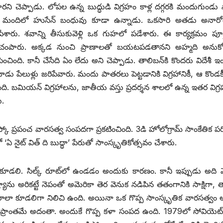
ని చెప్పాడు. లోపల ఉన్న బుద్ధుడి విగ్రహం కాళ్ల దగ్గరకి మందుగుండు స
6 మందిలో హుసేన్‌ ‌బంధువు కూడా ఉన్నాడు. ఒకసారి అతడు అనారోగ
ారు. శవాన్ని తీసుకువెళ్లి ఒక గుహలో పడేశారు. ఈ కార్యక్రమం పూ
 చంపారు. అక్కడ నుంచి ప్రాణాలతో బయటపడతానని అహ్మది అనుకో
పించింది. కానీ చేసేది ఏం లేదు అని చెప్పాడు. తాలిబన్‌కి కొందరు విదేశీ ఇం
పేలుళ్లు జరిపేవారు. మందు పాతరలు పెట్టడానికి విగ్రహానికీ, ఆ కొండకీ
ింది. బమియన్‌ ‌విగ్రహాలను, జాతీయ వస్తు ప్రదర్శన శాలలో ఉన్న ఇతర విగ్
ు.
ప్రపంచ వారసత్వ సంపదగా ప్రకటించింది. 3డి హోలోగ్రామ్‌ ‌సాంకేతిక పరి
 నైట్‌ ‌విత్‌ ‌ది బుద్ధా’ పేరుతో సాంస్కృతికోత్సవం చేశారు.
కృతిక కూడలి. సిల్క్ ‌రూట్‌లో ఉండడం అందుకు కారణం. కానీ ఇప్పుడు అద
రష్యాను అరికట్టే నెపంతో అమెరికా తెర వెనుక నడిపిన తతంగానికి సాక్షిగా,
రాలా కూడలిగా నిలిచి ఉంది. అయినా ఒక గొప్ప సాంస్కృతిక వారసత్వం 
ంతమే అదంతా. అందుకే గొప్ప కళా సంపద ఉంది. 1979లో సోవియెట్‌ 