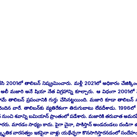
చేసి 2001లో తాలిబన్‌ ‌నిష్క్రమించారు. మళ్లీ 2021లో అధికారం చేజిక్కిం
్‌ అలీ మజారి అనే షియా నేత విగ్రహాన్ని కూల్చారు. ఆ విధంగా 2001లో 
 తాలిబన్‌ ‌ప్రపంచానికి గుర్తు చేసినట్టయింది. మజారి కూడా తాలిబన్‌ 
 చెందిన వారే. తాలిబన్‌కు వ్యతిరేకంగా తిరుగుబాటు లేవదీశాడు. 1996లో
‌మీద నుంచి శవాన్ని బమియాన్‌ ‌ప్రాంతంలో పడేశారు. మజారికి తరువాత అమర
 ‌మారరు. మారడం సాధ్యం కాదు. పైగా చైనా, పాకిస్తాన్‌ అం‌డదండలు దండిగా
ంస్కృతిక వారసత్వం ఇకపైనా వాళ్లు యథేచ్ఛగా కొనసాగిస్తారనడంలో సందేహం