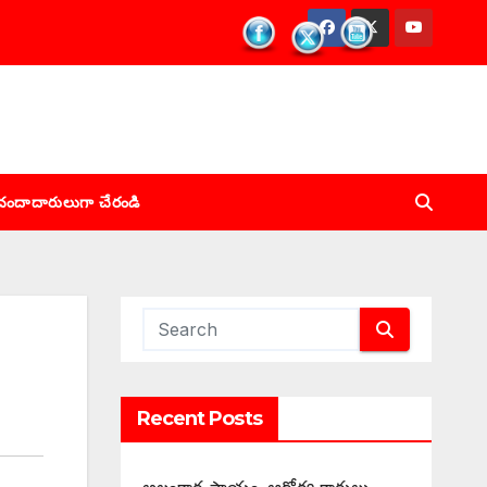
చందాదారులుగా చేరండి
Recent Posts