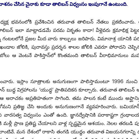
నాశనం చేసిన చైనాకు కూడా తాలిబన్‌ ‌విధ్వంసం ఇంపుగానే ఉంటుంది.
 అధ్యక్ష భవనంలోకి ప్రవేశించిన తరువాత తాలిబన్‌ ‌నేతలు ప్రకటించారు
్‌ ఇలా మాట్లాడడమే పరమ వికృతం కాదా! వీళ్లెవరు క్షమాభిక్ష పెట్టడ
్ని గంటలలోనే ప్రజల మీద వారు కాల్పులు జరిపారు. విమానాశ్ర యానికి ప
కళాఖండాల జోలికి, పురావస్తు ప్రదర్శన శాలల జోలికి ఎవరూ పోరాదని చెప్పిన
కాబోలు ఆ వెంటనే పాకిస్తాన్‌లో కొంతమంది తాలిబన్‌ ‌వీరాభిమానులు మ
ంపాదించారు. ఇస్లాం సూత్రాలకు అనుగుణంగా పాలిస్తామంటూ 1996 నుంచ
బుద్ధ విగ్రహాలను ‘యుద్ధ’ ప్రాతిపదికన కూల్చారు. తరువాత తాలిబన్‌
ఆ అరాచకం అప్రతిహతంగా సాగింది. తమ పాలన కంటే ముందు అఫ్ఘానిస్త
బోమని ప్రతిజ్ఞ చేసి అందుకు అనుగుణంగానే వ్యవహరించారు. బమియాన్‌ 
లియని వారసత్వ విధ్వంసం ఎంతో ఉంది. జ్ఞానద్వేషానికి పరాకాష్టగా గ్రంథా
ి మళ్లీ ప్రాణ ప్రతిష్ట చేయాలని వాళ్ల స్పష్టమైన ఆశయం. నెలల తరబడి 
 అలాంటివే. మన దేశంలో రాకాసి తంగడి యుద్ధం తరువాత విజయనగరాన్ని 