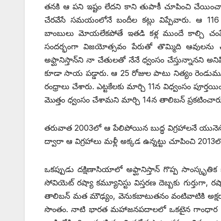
తనకి ఆ పని ఇష్టం లేదని కాని తుపాకీ చూపించి చేయించార
చేరవేసే సమయంలోనే బందీల కట్లు విప్పేవారు. ఆ 11
బాంబులు మోయలేకపోతే ఇతడి కళ్ల ముందే కాల్చి చంపేశ
సందర్భంగా విజయోత్సవం పేరుతో తొమ్మిది ఆవులను
అఫ్ఘానిస్తాన్‌ని నా చేతులతో నేనే ధ్వంసం చేస్తున్నానని అని
కూడా సాయ పడ్డారు. ఆ 25 రోజుల పాటు నిత్యం రెండుమూడు 
రంధ్రాలు చేశారు. ఎట్టకేలకు మార్చి 11న విధ్వంసం పూర్తయ
మొత్తం ధ్వంసం చేశామని మార్చి 14న తాలిబన్‌ ‌ప్రకటించార
తరువాత 2003లో ఆ పేలిపోయిన బుద్ధ విగ్రహాలనే యునెస్కో 
ద్వారా ఆ విగ్రహాలు మళ్లీ అక్కడ ఉన్నట్టు చూపించి 2013లో ‘ఏ
ఒకప్పుడు దక్షిణాసియాలో అఫ్ఘానిస్తాన్‌ ‌గొప్ప సాంస్
సోవియెట్‌ ‌రష్యా కమ్యూనిస్టు విస్తరణ దెబ్బకు గుర్తుగా, 
తాలిబన్‌ ‌మత మౌఢ్యం, వెనుకబాటుతనం వంటివాటికి అక్ష
సొంతం. నాటి భారత మహాజనపదాలలో ఒకటైన గాంధార ప్రా