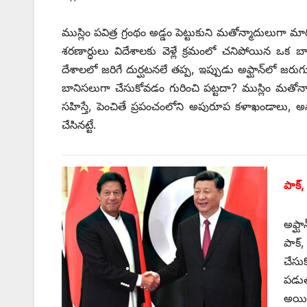
ముస్లిం పవిత్ర గ్రంథం అడ్డం పెట్టుకుని మతోన్మాదులుగా 
శరణార్ధులు విదేశాలకు వెళ్లే క్రమంలో చనిపోయిన ఒక 
దేశాలలో జరిగే దుర్ఘటనలే తప్ప, ఇప్పుడు అఫ్ఘాన్‌లో 
బానిసలుగా చేసుకోవడం గురించి పట్టదా? ముస్లిం మతోన్మ
సహిస్తే, పెంచితే ప్రపంచంలోని అపురూప కళాఖండాలు, అ
చేసినట్టే.
పాక్‌
అఫ్ఘ
పాక్‌
చేసు
పడుతు
అయితే