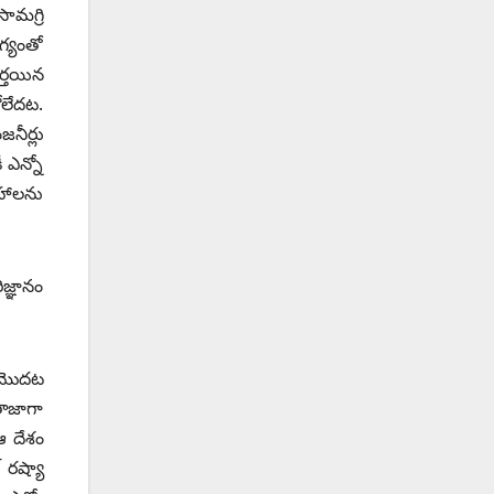
ామగ్రి
్యంతో
ర్తయిన
లేదట.
జనీర్లు
 ఎన్నో
రహాలను
జ్ఞానం
ి మొదట
 తాజాగా
ఆ దేశం
‌రష్యా