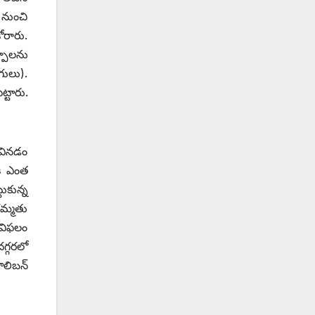
 నుంచి
ోరారు.
్పాలను
గులు).
్టారు.
ు వినడం
ి ఎంత
ుకున్న
రమ్మతు
 విఫలం
గ్గరలో
లిబన్‌