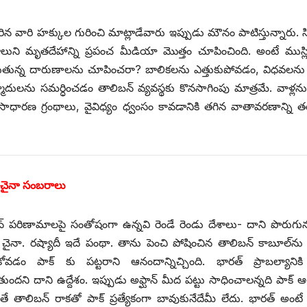
మారిన వారి హక్కుల గురించి మాట్లాడేవారు ఇప్పుడు మౌనం పాటిస్తున్నారు. 
బాలుని మృతదేహాన్ని ప్రపంచ మీడియా మొత్తం చూపించింది. అంటే ముస్
జరుగుతున్న దారుణాలను చూపించరా? బాలికలను ఎత్తుకుపోవడం, విధవలను 
ాదులను సమర్ధించడం తాలిబన్‌ ‌వ్యవస్థకు కొనసాగింపు మాత్రమే. వాళ్లన
సాధారణ గ్రంథాలు, వైవిధ్యం ధ్వంసం కావడానికి తగిన వాతావరణాన్ని
, ‌చైనా సంబరాలు
ాన్‌ ‌పరిణామాలపై సంతోషంగా ఉన్నవి రెండే రెండు దేశాలు- దాని పొరుగు
, ‌చైనా. రష్యాదీ ఇదే పంథా. తాను పెంచి పోషించిన తాలిబన్‌ ‌కాబూల్‌ను
కోవడం పాక్‌ ‌కు పట్టరాని ఆనందాన్నిచ్చింది. భారత్‌ ‌ప్రాబల్యానిక
ందని దాని ఉద్దేశం. ఇప్పుడు అఫ్ఘాన్‌ ‌మీద పట్టు సాధించాలన్నది పాక్‌ 
 తాలిబన్‌ ‌రాకతో పాక్‌ ‌ప్రత్యేకంగా బావుకునేదేమీ లేదు. భారత్‌ అం‌ట