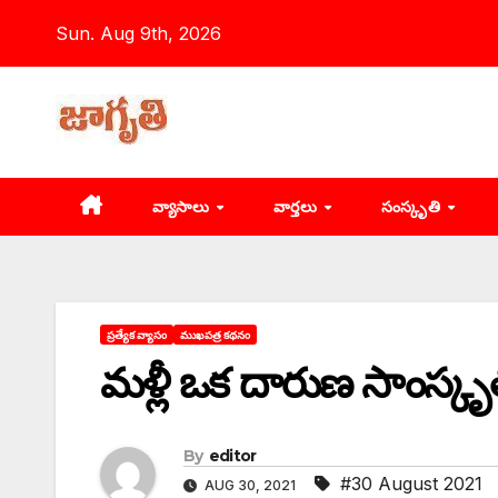
Skip
Sun. Aug 9th, 2026
to
content
వ్యాసాలు
వార్తలు
సంస్కృతి
ప్రత్యేక వ్యాసం
ముఖపత్ర కథనం
మళ్లీ ఒక దారుణ సాంస్కృ
By
editor
#30 August 2021
AUG 30, 2021