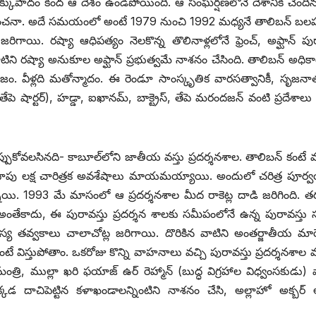
 ఉక్కుపాదం కింద ఆ దేశం ఉండిపోయింది. ఆ సంఘర్షణలోనే దేశానికి చెందిన
అంచనా. అదే సమయంలో అంటే 1979 నుంచి 1992 మధ్యనే తాలిబన్‌ ‌బలపడ
ి. రష్యా ఆధిపత్యం నెలకొన్న తొలినాళ్లలోనే ఫ్రెంచ్‌, అఫ్ఘాన్‌ ‌పుర
ాటిని రష్యా అనుకూల అఫ్ఘాన్‌ ‌ప్రభుత్వమే నాశనం చేసింది. తాలిబన్‌ అధిక
సిజం. వీళ్లది మతోన్మాదం. ఈ రెండూ సాంస్కృతిక వారసత్వానికీ, సృజనా
 షార్టర్‌), ‌హడ్డా, ఐఖానమ్‌, ‌బాక్ట్రెస్‌, ‌తేపె మరందజన్‌ ‌వంటి ప్రదేశాల
ుకోవలసినది- కాబూల్‌లోని జాతీయ వస్తు ప్రదర్శనశాల. తాలిబన్‌ ‌కంటే
 దాదాపు లక్ష చారిత్రక అవశేషాలు మాయమయ్యాయి. అందులో చరిత్ర పూర
ాయి. 1993 మే మాసంలో ఆ ప్రదర్శనశాల మీద రాకెట్ల దాడి జరిగింది. 
ేకాదు, ఈ పురావస్తు ప్రదర్శన శాలకు సమీపంలోనే ఉన్న పురావస్తు స
తవ్వకాలు చాలాచోట్ల జరిగాయి. దొరికిన వాటిని అంతర్జాతీయ మార్క
 విస్తుపోతాం. ఒకరోజు కొన్ని వాహనాలు వచ్చి పురావస్తు ప్రదర్శనశాల
ి, ముల్లా ఖరి ఫయాజ్‌ ఉర్‌ ‌రెహ్మాన్‌ (‌బుద్ధ విగ్రహాల విధ్వంసకుడు) 
డ దాచిపెట్టిన కళాఖండాలన్నింటిని నాశనం చేసి, అల్లాహో అక్బర్‌