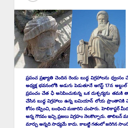
ప్రపంచ ప్రఖ్యాతి చెందిన రెండు బుద్ధ విగ్రహాలను ధ్వంసం 
అధ్యక్ష భవనంలోకి అడుగు పెడుతూనే ఆగస్ట్ 17‌న అబ్దుల
ప్రపంచం చేత ఛీ అనిపించుకున్న ఒక దుశ్చర్యను తమకి తామే
చేసిన బుద్ధ విగ్రహాలు ఉన్న బమియాన్‌ ‌లోయ ప్రాంతానికి
కోసం రప్పించి, బంధించి మజారిని చంపారు. హెలికాప్టర్‌ 
అన్న గౌరవం ఇచ్చి ప్రజలు విగ్రహం నెలకొల్పారు. తాలిబన్‌
మార్పు అన్నది సాధ్యమే కాదు. కాబట్టి గతంలో జరిగిన సా