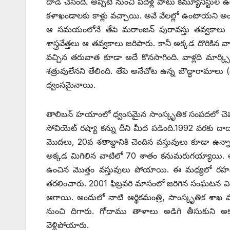
దాడి చేసింది. అప్పటి నుంచి పదేళ్ల పాటు కమ్యూనిస్టుల
కళాఖండాలకు కాళ్లు వచ్చాయి. అవే వేలల్లో ఉంటాయని 
ఆ సమయంలోనే తేపె మరాంజన్‌ ‌పురావస్తు తవ్వకాలు జరిగాయ
శాస్త్రవేత్తలు ఆ తవ్వకాలు జరిపారు. కానీ అక్కడ దొరికిన వ
వచ్చిన తరువాత కూడా అదే కొనసాగింది. వాళ్లది మార్క్
శత్రువులేనని తేలింది. తేపె అనేచోట ఉన్న బౌద్ధారామాలు (తేపె
ధ్వంసమైనాయి.
తాలిబన్‌ ‌హయాంలో ధ్వంసమైన సాంస్కృతిక సంపదలో చెప్ప
సోవియెట్‌ ‌రష్యా కన్ను దీని మీద పడింది.1992 వరకు
మొదలు, 20వ శతాబ్దానికి చెందిన వస్తువులు కూడా ఉన్న
అక్కడ మిగిలిన వాటిలో 70 శాతం కనుమరుగయ్యాయి. అంత
ఉంచిన మొత్తం వస్తువులు పోయాయి. ఈ మధ్యలో రహస్య 
తరలించారు. 2001 ఫిబ్రవరి మాసంలో జరిగిన సంఘటన వింటే
ఆగాయి. అందులో నాటి ఆర్థికమంత్రి, సాంస్కృతిక శాఖ మంత్ర
నుంచి దిగారు. గోదాము తాళాలు అడిగి తీసుకుని అక్క
వెళ్లిపోయారు.