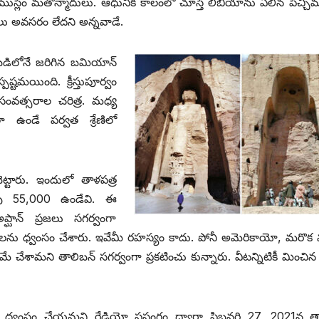
 ముస్లిం మతోన్మాదులు. ఆధునిక కాలంలో చూస్తే లిబియాను ఏలిన పిచ్చి
ంథాలు అవసరం లేదని అన్నవాడే.
డిలోనే జరిగిన బమియాన్‌
ష్టమయింది. క్రీస్తుపూర్వం
సంవత్సరాల చరిత్ర. మధ్య
లా ఉండే పర్వత శ్రేణిలో
గలబెట్టారు. ఇందులో తాళపత్ర
దాపు 55,000 ఉండేవి. ఈ
ాన్‌ ‌ప్రజలు సగర్వంగా
ాలను ధ్వంసం చేశారు. ఇవేమీ రహస్యం కాదు. పోనీ అమెరికాయో, మరొక మ
 చేశామని తాలిబన్‌ ‌సగర్వంగా ప్రకటించు కున్నారు. వీటన్నిటికీ మించి
ింటిని ధ్వంసం చేయమని రేడియో ప్రసంగం ద్వారా ఫిబ్రవరి 27, 2021న తా