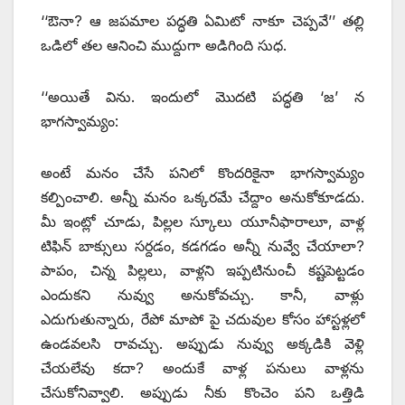
‘‘ఔనా? ఆ జపమాల పద్ధతి ఏమిటో నాకూ చెప్పవే’’ తల్లి
ఒడిలో తల ఆనించి ముద్దుగా అడిగింది సుధ.
‘‘అయితే విను. ఇందులో మొదటి పద్ధతి ‘జ’ న
భాగస్వామ్యం:
అంటే మనం చేసే పనిలో కొందరికైనా భాగస్వామ్యం
కల్పించాలి. అన్నీ మనం ఒక్కరమే చేద్దాం అనుకోకూడదు.
మీ ఇంట్లో చూడు, పిల్లల స్కూలు యూనీఫారాలూ, వాళ్ల
టిఫిన్‌ ‌బాక్సులు సర్దడం, కడగడం అన్నీ నువ్వే చేయాలా?
పాపం, చిన్న పిల్లలు, వాళ్లని ఇప్పటినుంచీ కష్టపెట్టడం
ఎందుకని నువ్వు అనుకోవచ్చు. కానీ, వాళ్లు
ఎదుగుతున్నారు, రేపో మాపో పై చదువుల కోసం హాస్టళ్లలో
ఉండవలసి రావచ్చు. అప్పుడు నువ్వు అక్కడికి వెళ్లి
చేయలేవు కదా? అందుకే వాళ్ల పనులు వాళ్లను
చేసుకోనివ్వాలి. అప్పుడు నీకు కొంచెం పని ఒత్తిడి