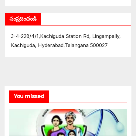
సంప్రదించండి
3-4-228/4/1,Kachiguda Station Rd, Lingampally,
Kachiguda, Hyderabad,Telangana 500027
You missed