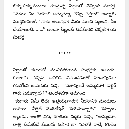
బిక్కుబిక్కుమంటూ చూస్తున్న పిల్లలతో చెప్పింది సుభద్ర.
‘‘మేము ఏం చేయాలి అమ్మమ్మా, చెప్పు చేస్తాం!’’ అన్నారు
ముక్తకంఠంతో. ‘‘నాకు తెలుసర్రా! మీరు మంచి పిల్లలని. ఏం
చేయాలంటే……..’’ అంటూ పిల్లలకు విడమరిచి చెప్పసాగింది
సుభద్ర.
*****
పిల్లలతో కబుర్లలో మునిగిపోయిన సుభద్రకు అల్లుడు,
కూతురు వచ్చిన అలికిడి వినబడడంతో హడావుడిగా
గదిలోంచి బయటకు వచ్చి, ‘‘ఎలావుందే అమ్మడూ! డాక్టర్‌
‌గారు ఏమన్నారు?’’ ఆందోళనగా అడిగింది.
‘‘కంగారు ఏమీ లేదు అత్తయ్యగారూ! నీరసానికి మందులు
రాసారు. వీలైతే మెడిటేషన్‌ ‌చేయమన్నారు’’ చెప్పాడు
అల్లుడు. అంతా విని, కూతురు వద్దకు వచ్చి, ‘‘అమ్మడూ,
రాత్రి పడుకునే ముందు ఓసారి నా గదిలోకి రావే, కొంచెం