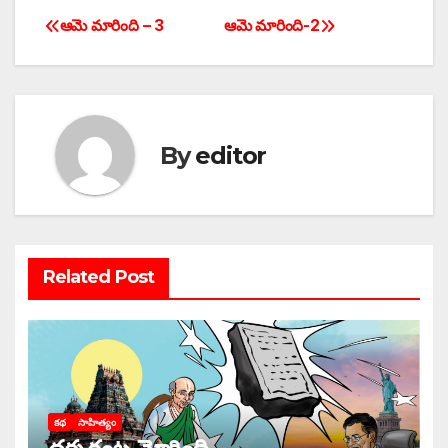
e
er
s
e
ఆమె మారింది – 3
ఆమె మారింది-2
Post
b
A
navigation
o
p
o
p
k
By
editor
Related Post
కథ
సాహిత్యం