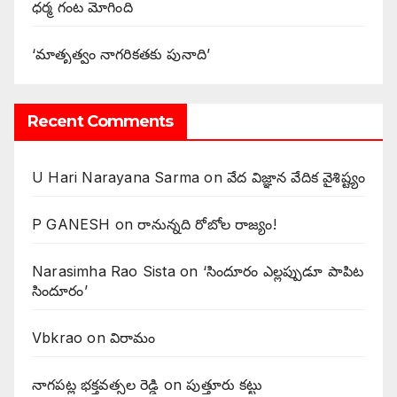
ధర్మ గంట మోగింది
‘మాతృత్వం నాగరికతకు పునాది’
Recent Comments
U Hari Narayana Sarma
on
వేద విజ్ఞాన వేదిక వైశిష్ట్యం
P GANESH
on
‌రానున్నది రోబోల రాజ్యం!
Narasimha Rao Sista
on
‘సిందూరం ఎల్లప్పుడూ పాపిట
సిందూరం’
Vbkrao
on
విరామం
నాగపట్ల భక్తవత్సల రెడ్డి
on
పుత్తూరు కట్టు