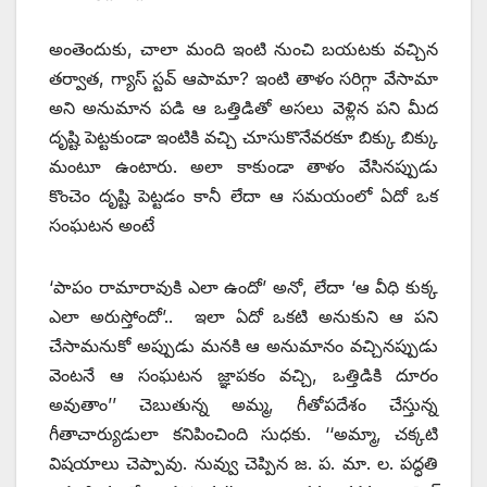
అంతెందుకు, చాలా మంది ఇంటి నుంచి బయటకు వచ్చిన
తర్వాత, గ్యాస్‌ ‌స్టవ్‌ ఆపామా? ఇంటి తాళం సరిగ్గా వేసామా
అని అనుమాన పడి ఆ ఒత్తిడితో అసలు వెళ్లిన పని మీద
దృష్టి పెట్టకుండా ఇంటికి వచ్చి చూసుకొనేవరకూ బిక్కు బిక్కు
మంటూ ఉంటారు. అలా కాకుండా తాళం వేసినప్పుడు
కొంచెం దృష్టి పెట్టడం కానీ లేదా ఆ సమయంలో ఏదో ఒక
సంఘటన అంటే
‘పాపం రామారావుకి ఎలా ఉందో’ అనో, లేదా ‘ఆ వీధి కుక్క
ఎలా అరుస్తోందో’.. ఇలా ఏదో ఒకటి అనుకుని ఆ పని
చేసామనుకో అప్పుడు మనకి ఆ అనుమానం వచ్చినప్పుడు
వెంటనే ఆ సంఘటన జ్ఞాపకం వచ్చి, ఒత్తిడికి దూరం
అవుతాం’’ చెబుతున్న అమ్మ, గీతోపదేశం చేస్తున్న
గీతాచార్యుడులా కనిపించింది సుధకు. ‘‘అమ్మా, చక్కటి
విషయాలు చెప్పావు. నువ్వు చెప్పిన జ. ప. మా. ల. పద్ధతి