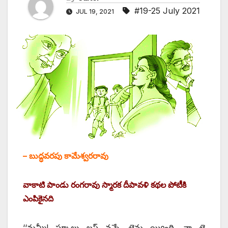
#19-25 July 2021
JUL 19, 2021
– ‌బుద్ధవరపు కామేశ్వరరావు
వాకాటి పాండు రంగరావు స్మారక దీపావళి కథల పోటీకి
ఎంపికైనది
‘‘మమ్మీ! స్కూలు బస్‌ ‌వచ్చే టైమ య్యింది. నా టై