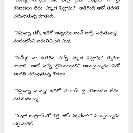
కనబడటం లేదు. ఎక్కడ పెట్టావు?’’ అడిగింది ఆరో తరగతి
చదువుతున్న కూతురు.
‘‘వస్తున్నా తల్లీ, ఇదిగో అన్నయ్య లంచ్‌ ‌బాక్స్ ‌సర్దుతున్నా!’’
వంటింట్లోంచి బదులిచ్చింది సుధ.
‘‘మమ్మీ! నా ఉతికిన సాక్స్ ఎక్కడ పెట్టావు? త్వరగా
రావాలి, ఆటో వచ్చే టైమయ్యింది’’ అరుస్తున్నాడు ఏడో
తరగతి చదువుతున్న కొడుకు.
‘‘వస్తున్నా నాన్నా! ఇదిగో చెల్లాయ్‌ ‌టై కనబడటం లేదు.
వెతుకుతున్నా.’’
‘‘సుధా! బాత్రూమ్‌లో కొత్త సోప్‌ ‌పెట్టలేదా?’’ పిలుస్తున్నాడు
భర్త వెంకట్‌.