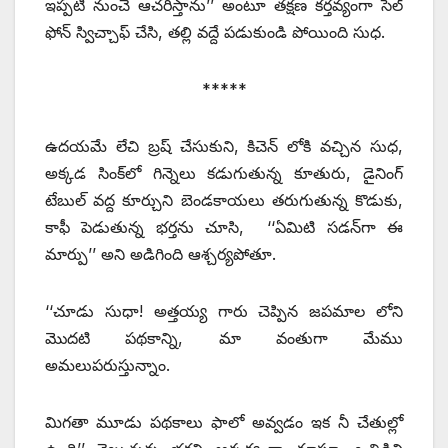
ఇప్పటి నుంచే ఆచరిస్తాను’’ అంటూ తక్షణ కర్తవ్యంగా సెల్‌
‌ఫోన్‌ ‌స్విచ్చాఫ్‌ ‌చేసి, తల్లి వద్దే పడుకుండి పోయింది సుధ.
*****
ఉదయమే లేచి బ్రష్‌ ‌చేసుకుని, కిచెన్‌ ‌లోకి వచ్చిన సుధ,
అక్కడ సింక్‌లో గిన్నెలు కడుగుతున్న కూతురు, డైనింగ్‌
‌టేబుల్‌ ‌వద్ద కూర్చుని బెండకాయలు తరుగుతున్న కొడుకు,
కాఫీ పెడుతున్న భర్తను చూసి, ‘‘ఏమిటి సడన్‌గా ఈ
మార్పు’’ అని అడిగింది ఆశ్చర్యపోతూ.
‘‘చూడు సుధా! అత్తయ్య గారు చెప్పిన జపమాల లోని
మొదటి పథకాన్ని, మా వంతుగా మేము
అమలుపరుస్తున్నాం.
మిగతా మూడు పథకాలు ఫాలో అవ్వడం ఇక నీ చేతుల్లో