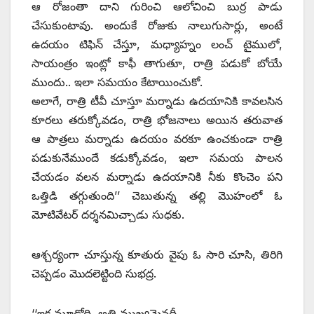
ఆ రోజంతా దాని గురించి ఆలోచించి బుర్ర పాడు
చేసుకుంటావు. అందుకే రోజుకు నాలుగుసార్లు, అంటే
ఉదయం టిఫిన్‌ ‌చేస్తూ, మధ్యాహ్నం లంచ్‌ ‌టైములో,
సాయంత్రం ఇంట్లో కాఫీ తాగుతూ, రాత్రి పడుకో బోయే
ముందు.. ఇలా సమయం కేటాయించుకో.
అలాగే, రాత్రి టీవీ చూస్తూ మర్నాడు ఉదయానికి కావలసిన
కూరలు తరుక్కోవడం, రాత్రి భోజనాలు అయిన తరువాత
ఆ పాత్రలు మర్నాడు ఉదయం వరకూ ఉంచకుండా రాత్రి
పడుకునేముందే కడుక్కోవడం, ఇలా సమయ పాలన
చేయడం వలన మర్నాడు ఉదయానికి నీకు కొంచెం పని
ఒత్తిడి తగ్గుతుంది’’ చెబుతున్న తల్లి మొహంలో ఓ
మోటివేటర్‌ ‌దర్శనమిచ్చాడు సుధకు.
ఆశ్చర్యంగా చూస్తున్న కూతురు వైపు ఓ సారి చూసి, తిరిగి
చెప్పడం మొదలెట్టింది సుభద్ర.
‘‘ఇక మూడోది, అతి ముఖ్యమైనదీ