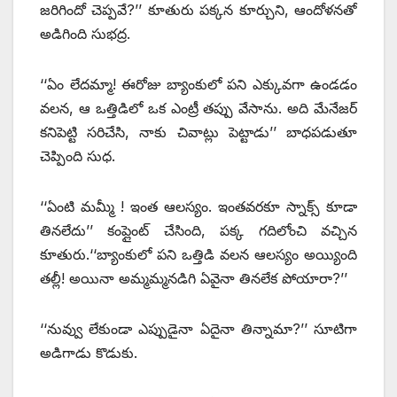
జరిగిందో చెప్పవే?’’ కూతురు పక్కన కూర్చుని, ఆందోళనతో
అడిగింది సుభద్ర.
‘‘ఏం లేదమ్మా! ఈరోజు బ్యాంకులో పని ఎక్కువగా ఉండడం
వలన, ఆ ఒత్తిడిలో ఒక ఎంట్రీ తప్పు వేసాను. అది మేనేజర్‌
‌కనిపెట్టి సరిచేసి, నాకు చివాట్లు పెట్టాడు’’ బాధపడుతూ
చెప్పింది సుధ.
‘‘ఏంటి మమ్మీ ! ఇంత ఆలస్యం. ఇంతవరకూ స్నాక్స్ ‌కూడా
తినలేదు’’ కంప్లైంట్‌ ‌చేసింది, పక్క గదిలోంచి వచ్చిన
కూతురు.‘‘బ్యాంకులో పని ఒత్తిడి వలన ఆలస్యం అయ్యింది
తల్లీ! అయినా అమ్మమ్మనడిగి ఏవైనా తినలేక పోయారా?’’
‘‘నువ్వు లేకుండా ఎప్పుడైనా ఏదైనా తిన్నామా?’’ సూటిగా
అడిగాడు కొడుకు.