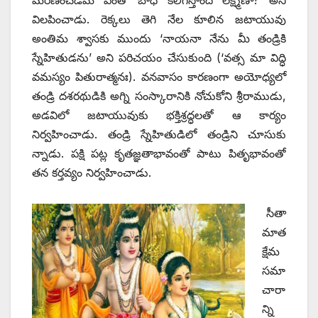
మరణించడమే ఎంతో బాధ కలిగిస్తోంది లక్ష్మణా!’ అని
విలపించాడు. రెక్కలు తెగి నేల కూలిన జటాయువు
అంతిమ శ్వాసకు ముందు ‘నాయనా నేను మీ తండ్రికి
స్నేహితుడను’ అని పరిచయం చేసుకుంది (‘వత్స మా విద్ధి
వమస్యం పితురాత్మనః). వనవాసం కారణంగా అయోధ్యలో
తండ్రి దశరథుడికి అగ్ని సంస్కారానికి నోచుకోని శ్రీరాముడు,
అడవిలో జటాయువుకు భక్తిశ్రద్ధలతో ఆ కార్యం
నిర్వహించాడు. తండ్రి స్నేహితుడిలో తండ్రిని చూసుకు
న్నాడు. పక్షి పట్ల కృతజ్ఞతాభావంతో పాటు పితృభావంతో
తన కర్తవ్యం నిర్వహించాడు.
సీతా
మాత
క్షేమ
సమా
చారా
న్ని