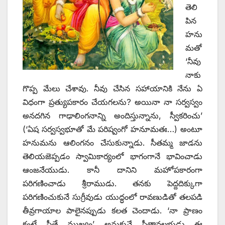
తెలి
పిన
హను
మతో
‘నీవు
నాకు
గొప్ప మేలు చేశావు. నీవు చేసిన సహాయానికి నేను ఏ
విధంగా ప్రత్యుపకారం చేయగలను? అయినా నా సర్వస్వం
అనదగిన గాఢాలింగనాన్ని అందిస్తున్నాను, స్వీకరించు’
(‘ఏష సర్వస్వభూతో మే పరిష్వంగో హనూమతః…) అంటూ
హనుమను ఆలింగనం చేసుకున్నాడు. సీతమ్మ జాడను
తెలియజెప్పడం స్వామికార్యంలో భాగంగానే భావించాడు
ఆంజనేయుడు. కానీ దానిని మహోపకారంగా
పరిగణించాడు శ్రీరాముడు. తనకు పెద్దదిక్కుగా
పరిగణించుకునే సుగ్రీవుడు యుద్ధంలో రావణుడితో తలపడి
తీవ్రగాయాల పాలైనప్పుడు కలత చెందాడు. ‘నా ప్రాణం
కంటే సీతే ముఖ్యం’ అనుకునే సీతావల్లభుడు ఈ