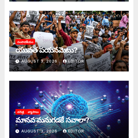
సంపాదకీయం
యువత పయనమెటు?
AUGUST 3, 2026
EDITOR
చరిత్ర
వ్యాసాలు
మానవ మనుగడకే సవాలా?
AUGUST 3, 2026
EDITOR