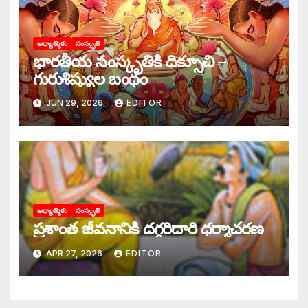
ఆధ్యాత్మికం
సంస్కృతి
భారతీయ సంస్కృతికి దిక్సూచి –
గురుశిష్యుల బంధం
JUN 29, 2026
EDITOR
ఆధ్యాత్మికం
సంస్కృతి
‌ప్రశాంత జీవనానికి దగ్గరిదారి ధర్మాచరణ
APR 27, 2026
EDITOR