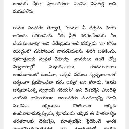
అందుకు ప్రేరణ ప్రాణాధికంగా పెంచిన పినతల్లి అని
మరువలేదు.
రావణ సంహారం తర్వాత, ‘రామా! నీ దర్శనం మాకు
ఆనందం కలిగించింది. నీకు ప్రీతి కలిగించేందుకు ఏం
చేయమంటావు’ అని దేవేంద్రుడు అడిగినప్పుడు ‘నా కోసం
యుద్ధంలో చనిపోయిన వానరవీరులను తిరిగి బతికించు.
క్షతగాత్రులకు స్వస్థత చేకూర్చు. వానరులు ఉండే చోట్ల
సర్వకాలాల్లో మధురఫలాలు, కందమూలాలు
అందుబాటులో ఉండేలా, అక్కడి నదులు స్వచ్ఛజలాలతో
నిర్మలంగా ప్రవహించేలా వరం ఇవ్వు’ అని కోరాడు. ‘జననీ
జన్మభూమిశ్చ స్వర్గాదపీ గరియసీ’ అని దేశభక్తిని ఎలుగెత్తి
చాటింది రామాయణం. లంకానగరం సౌందర్యాన్ని చూసి
మురిసిన లక్ష్మణుడు కొంతకాలం అక్కడ
ఉండిపోదామన్నప్పుడు, శ్రీరాముడు చెప్పిన ఈ హితవాక్యం
తరతరాలకు దేశభక్తిని, మాతృభక్తిని ప్రేరేపించే తారక
మంత్రమైంది.పుట్టినగడ్డ పట్ల మాతృభక్తితో కూడిన