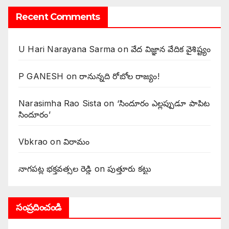
Recent Comments
U Hari Narayana Sarma
on
వేద విజ్ఞాన వేదిక వైశిష్ట్యం
P GANESH
on
‌రానున్నది రోబోల రాజ్యం!
Narasimha Rao Sista
on
‘సిందూరం ఎల్లప్పుడూ పాపిట
సిందూరం’
Vbkrao
on
విరామం
నాగపట్ల భక్తవత్సల రెడ్డి
on
పుత్తూరు కట్టు
సంప్రదించండి