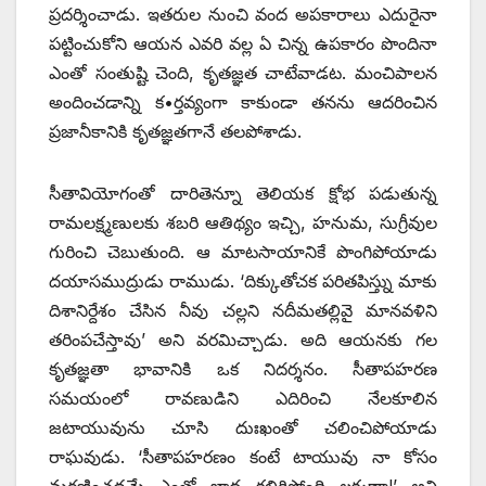
ప్రదర్శించాడు. ఇతరుల నుంచి వంద అపకారాలు ఎదురైనా
పట్టించుకోని ఆయన ఎవరి వల్ల ఏ చిన్న ఉపకారం పొందినా
ఎంతో సంతుష్టి చెంది, కృతజ్ఞత చాటేవాడట. మంచిపాలన
అందించడాన్ని క•ర్తవ్యంగా కాకుండా తనను ఆదరించిన
ప్రజానీకానికి కృతజ్ఞతగానే తలపోశాడు.
సీతావియోగంతో దారితెన్నూ తెలియక క్షోభ పడుతున్న
రామలక్ష్మణులకు శబరి ఆతిథ్యం ఇచ్చి, హనుమ, సుగ్రీవుల
గురించి చెబుతుంది. ఆ మాటసాయానికే పొంగిపోయాడు
దయాసముద్రుడు రాముడు. ‘దిక్కుతోచక పరితపిస్త్ను మాకు
దిశానిర్దేశం చేసిన నీవు చల్లని నదీమతల్లివై మానవళిని
తరింపచేస్తావు’ అని వరమిచ్చాడు. అది ఆయనకు గల
కృతజ్ఞతా భావానికి ఒక నిదర్శనం. సీతాపహరణ
సమయంలో రావణుడిని ఎదిరించి నేలకూలిన
జటాయువును చూసి దుఃఖంతో చలించిపోయాడు
రాఘవుడు. ‘సీతాపహరణం కంటే టాయువు నా కోసం