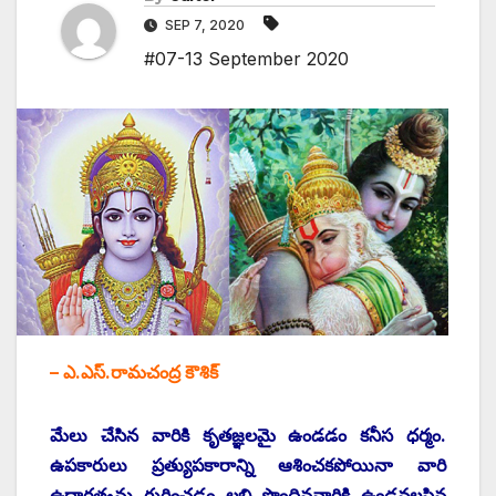
SEP 7, 2020
#07-13 September 2020
– ఎ.ఎస్‌.‌రామచంద్ర కౌశిక్‌
‌మేలు చేసిన వారికి కృతజ్ఞలమై ఉండడం కనీస ధర్మం.
ఉపకారులు ప్రత్యుపకారాన్ని ఆశించకపోయినా వారి
ఉదారత•ను గుర్తించడం లబ్ధి పొందినవారికి ఉండవలసిన