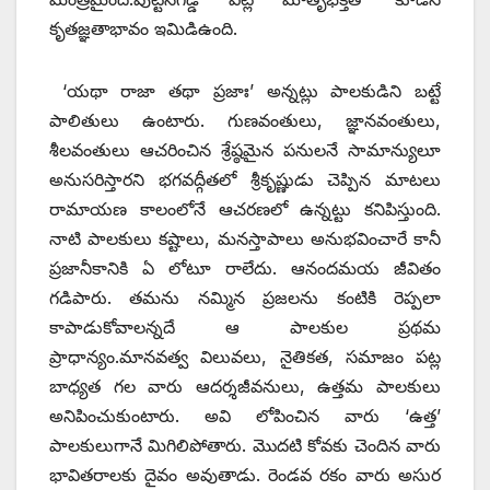
కృతజ్ఞతాభావం ఇమిడిఉంది.
‘యథా రాజా తథా ప్రజాః’ అన్నట్లు పాలకుడిని బట్టే
పాలితులు ఉంటారు. గుణవంతులు, జ్ఞానవంతులు,
శీలవంతులు ఆచరించిన శ్రేష్ఠమైన పనులనే సామాన్యులూ
అనుసరిస్తారని భగవద్గీతలో శ్రీకృష్ణుడు చెప్పిన మాటలు
రామాయణ కాలంలోనే ఆచరణలో ఉన్నట్టు కనిపిస్తుంది.
నాటి పాలకులు కష్టాలు, మనస్తాపాలు అనుభవించారే కానీ
ప్రజానీకానికి ఏ లోటూ రాలేదు. ఆనందమయ జీవితం
గడిపారు. తమను నమ్మిన ప్రజలను కంటికి రెప్పలా
కాపాడుకోవాలన్నదే ఆ పాలకుల ప్రథమ
ప్రాధాన్యం.మానవత్వ విలువలు, నైతికత, సమాజం పట్ల
బాధ్యత గల వారు ఆదర్శజీవనులు, ఉత్తమ పాలకులు
అనిపించుకుంటారు. అవి లోపించిన వారు ‘ఉత్త’
పాలకులుగానే మిగిలిపోతారు. మొదటి కోవకు చెందిన వారు
భావితరాలకు దైవం అవుతాడు. రెండవ రకం వారు అసుర