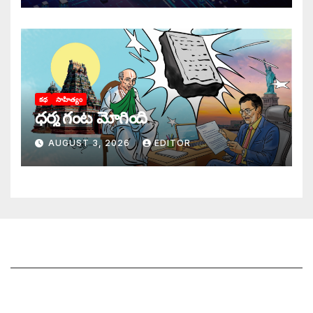
కథ
సాహిత్యం
ధర్మ గంట మోగింది
AUGUST 3, 2026
EDITOR
జాగృతి గురించి
సంప్రదించండి