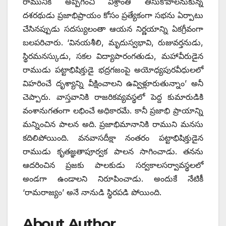
రామునికి అప్పగించి విశ్రాంతి తీసుకోవాలనుకున్న
దశరథుడు ప్రజాభిప్రాయం కోసం ప్రత్యేకంగా సభను ఏర్పాటు
చేసినప్పుడు సదస్యులంతా ఆయన నిర్ణయాన్ని ఏకగ్రీవంగా
బలపరిచారు. ‘వినయశీలి, మృదుస్వభావి, రుజువర్తనుడు,
స్థిరమనస్కుడు, సకల విద్యాపారంగతుడు, మహావీరుడైన
రాముడు పట్టాభిషిక్తుడై భద్రగజంపై అయోధ్యపురవీధులలో
విహరించే దృశ్యాన్ని వీక్షించాలని ఉవ్విళ్లూరుతున్నాం’ అనీ
చెప్పారు. వాస్తవానికి రాజరికవ్యవస్థలో పెద్ద కుమారుడికి
వంశానుగతంగా లభించే అధికారమే. కానీ ప్రజాభి ప్రాయాన్ని
మన్నించిన పాలన అది. ప్రజాభిమానానికి రాముని మనసు
కదిలిపోయింది. వనవాసదీక్షా నంతరం పట్టాభిషిక్తుడైన
రాముడు కృతజ్ఞతాపూర్వక పాలన సాగించాడు. తనను
ఆదరించిన ప్రజకు పాలకుడు సర్వకాలసర్వావస్థలలో
అండగా ఉండాలని నిరూపించాడు. అందుకే నేటికీ
‘రామరాజ్యం’ అనే నానుడి స్థిరపడి పోయింది.
About Author