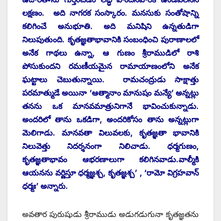
లక్షణం. అది నాగరక సంస్కారం. మనసుకు సంతోషాన్ని
కలిగించే అనుభూతి. అది మనిషిని ఉన్నతుడిగా
నిలుపుతుంది. కృతజ్ఞతాభావానికి సంబంధించి పురాణాలలో
అనేక గాథలు ఉన్నా, ఆ గుణం శ్రీరాముడిలో రాశి
పోసుకుందని రమణీయమైన రామాయాణంలోని అనేక
ఘట్టాలు చెబుతున్నాయి. రామచంద్రుడు సాక్షాత్తు
పరమాత్ముడే అయినా ‘ఆత్మానాం మానుషం మన్యే’ అన్నట్లు
తనను ఒక మానవమాత్రునిగానే భావించుకున్నాడు.
అందరిలో తాను ఒకడిగా, అందరికోసం తాను అన్నట్లుగా
మెలిగాడు. మానవతా విలువలకు, కృతజ్ఞతా భావానికి
నిలువెత్తు నిదర్శనంగా నిలిచాడు. ధర్మగుణం,
కృతజ్ఞతాభావం ఆభరణాలుగా కలిగినవాడు.వాల్మీకి
ఆయనను వర్ణిస్తూ ధర్మజ్ఞశ్చ, కృతజ్ఞశ్చ’ , ‘రామో విగ్రహవాన్‌
‌ధర్మః’ అన్నారు.
అవతార పురుషుడు శ్రీరాముడు అడుగడుగునా కృతజ్ఞతను