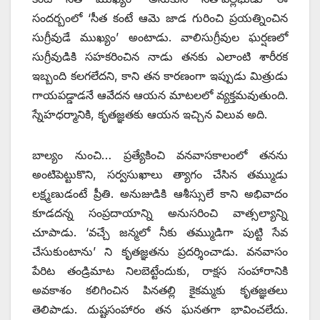
సందర్బంలో ‘సీత కంటే ఆమె జాడ గురించి ప్రయత్నించిన
సుగ్రీవుడే ముఖ్యం’ అంటాడు. వాలిసుగ్రీవుల ఘర్షణలో
సుగ్రీవుడికి సహకరించిన నాడు తనకు ఎలాంటి శారీరక
ఇబ్బంది కలగలేదని, కాని తన కారణంగా ఇప్పుడు మిత్రుడు
గాయపడ్డాడనే ఆవేదన ఆయన మాటలలో వ్యక్తమవుతుంది.
స్నేహధర్మానికి, కృతజ్ఞతకు ఆయన ఇచ్చిన విలువ అది.
బాల్యం నుంచి… ప్రత్యేకించి వనవాసకాలంలో తనను
అంటిపెట్టుకొని, సర్వసుఖాలు త్యాగం చేసిన తమ్ముడు
లక్ష్మణుడంటే ప్రీతి. అనుజుడికి ఆశీస్సులే కాని అభివాదం
కూడదన్న సంప్రదాయాన్ని అనుసరించి వాత్సల్యాన్ని
చూపాడు. ‘వచ్చే జన్మలో నీకు తమ్ముడిగా పుట్టి సేవ
చేసుకుంటాను’ ని కృతజ్ఞతను ప్రదర్శించాడు. వనవాసం
పేరిట తండ్రిమాట నిలబెట్టేందుకు, రాక్షస సంహారానికి
అవకాశం కలిగించిన పినతల్లి కైకమ్మకు కృతజ్ఞతలు
తెలిపాడు. దుష్టసంహారం తన ఘనతగా భావించలేదు.