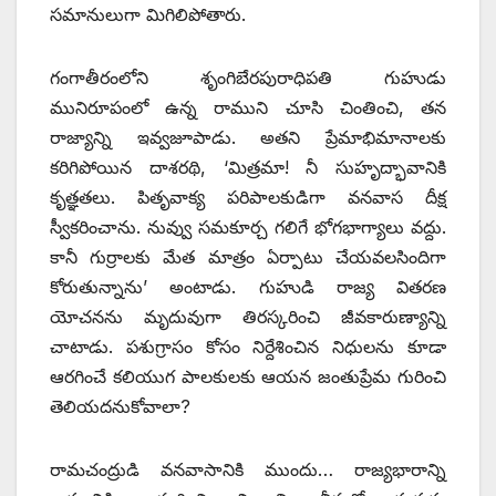
సమానులుగా మిగిలిపోతారు.
గంగాతీరంలోని శృంగిబేరపురాధిపతి గుహుడు
మునిరూపంలో ఉన్న రాముని చూసి చింతించి, తన
రాజ్యాన్ని ఇవ్వజూపాడు. అతని ప్రేమాభిమానాలకు
కరిగిపోయిన దాశరథి, ‘మిత్రమా! నీ సుహృద్భావానికి
కృత్ఞతలు. పితృవాక్య పరిపాలకుడిగా వనవాస దీక్ష
స్వీకరించాను. నువ్వు సమకూర్చ గలిగే భోగభాగ్యాలు వద్దు.
కానీ గుర్రాలకు మేత మాత్రం ఏర్పాటు చేయవలసిందిగా
కోరుతున్నాను’ అంటాడు. గుహుడి రాజ్య వితరణ
యోచనను మృదువుగా తిరస్కరించి జీవకారుణ్యాన్ని
చాటాడు. పశుగ్రాసం కోసం నిర్దేశించిన నిధులను కూడా
ఆరగించే కలియుగ పాలకులకు ఆయన జంతుప్రేమ గురించి
తెలియదనుకోవాలా?
రామచంద్రుడి వనవాసానికి ముందు… రాజ్యభారాన్ని