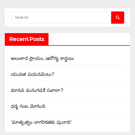
Recent Posts
అలంకార ప్రాయం..ఆరోగ్య కార్డులు
యువత పయనమెటు?
మానవ మనుగడకే సవాలా?
ధర్మ గంట మోగింది
‘మాతృత్వం నాగరికతకు పునాది’