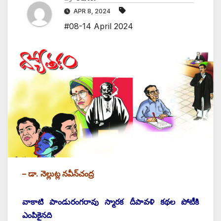
APR 8, 2024
#08-14 April 2024
– డా. నెల్లుట్ల నవీన్‌చంద్ర
వాకాటి పాండురంగరావు స్మారక దీపావళి కథల పోటీకి
ఎంపికైనది