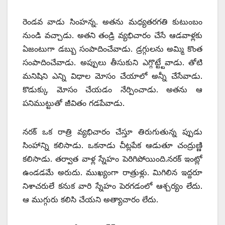
రెండవ వాడు సింహన్న. అతను మధ్యతరగతి కుటుంబం
నుండి వచ్చాడు. అతని తండ్రి వ్యభిచారం చేసే ఆడవాళ్లకు
ఏజంటుగా డబ్బు సంపాదించేవాడు. డ్రగ్గులను అమ్మి కొంత
సంపాదించేవాడు. అప్పులు తీసుకుని ఎగ్గొట్ట్టేవాడు. తోటి
మనిషిని ఎన్ని విధాల మోసం చేయాలో అన్నీ చేసేవాడు.
కొడుక్కు మోసం చేయడం నేర్పించాడు. అతను ఆ
పనిముట్టుతో జీవితం గడపేవాడు.
నరక్‌ ఒక రాత్రి వ్యభిచారం చేస్తూ తిరుగుతున్న ప్పుడు
సింహాన్ని కలిసాడు. ఒకనాడు చీట్లపేక ఆడుతూ చంద్రుణ్ణి
కలిసాడు. తర్వాత వాళ్ల స్నేహం పెరిగిపోయింది.నరక్‌ ఇంట్లో
ఉండడమే అరుదు. ముఖ్యంగా రాత్రుళ్లు. మిగిలిన ఇద్దరూ
నిశాచరులే కనుక వారి స్నేహం పెరగడంలో ఆశ్చర్యం లేదు.
ఆ ముగ్గురు కలిసి చేయని అత్యాచారం లేదు.