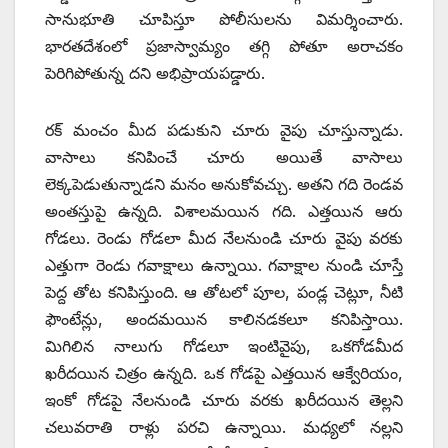
సానుభూతి చూపిస్తూ పోలీసులను విమర్శించారు.
భారతదేశంలో ప్రజాస్వామ్యం తగ్గి పోతూ అరాచకం
పెరిగిపోతున్న దని అభిప్రాయపడ్డారు.
రక్‌ మంచం మీద పడుకుని చూరు వైపు చూస్తున్నాడు.
వాసాలు కనిపించే చూరు అయితే వాసాలు
లెక్కపెడుతున్నాడని మనం అనుకోవచ్చు. అతని గది రెండవ
అంతస్తుపై ఉన్నది. విశాలమయిన గది. ఎత్తయిన ఆరు
గోడలు. రెండు గోడలా మీద నేలనుండి చూరు వైపు వరకు
ఎత్తుగా రెండు గవాక్షాలు ఉన్నాయి. గవాక్షాల నుండి చూస్తే
పెద్ద తోట కనిపిస్తుంది. ఆ తోటలో పూల, పండ్ల చెట్లూ, నీటి
ఫౌంటేన్లు, అందమయిన కాలినడకలూ కనిపిస్తాయి.
మిగిలిన నాలుగు గోడలూ ఇంటివైపు, ఒకగోడమీద
ఖరీదయిన చిత్రం ఉన్నది. ఒక గోడపై ఎత్తయిన ఆక్వేరియం,
ఇంకో గోడపై నేలనుండి చూరు వరకు ఖరీదయిన తెల్లని
చలువరాతి రాళ్లు పరచి ఉన్నాయి. మధ్యలో నల్లని