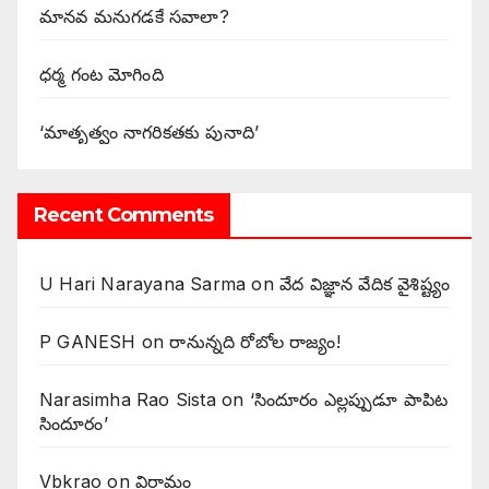
మానవ మనుగడకే సవాలా?
ధర్మ గంట మోగింది
‘మాతృత్వం నాగరికతకు పునాది’
Recent Comments
U Hari Narayana Sarma
on
వేద విజ్ఞాన వేదిక వైశిష్ట్యం
P GANESH
on
‌రానున్నది రోబోల రాజ్యం!
Narasimha Rao Sista
on
‘సిందూరం ఎల్లప్పుడూ పాపిట
సిందూరం’
Vbkrao
on
విరామం