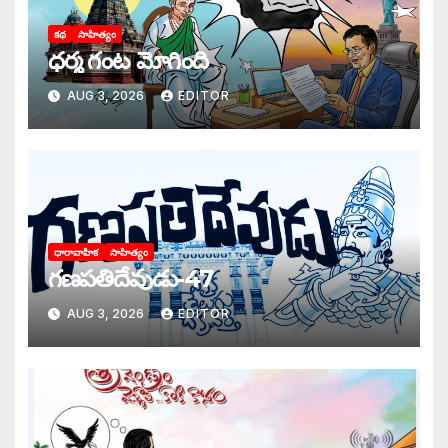
కథ
సాహిత్యం
ధర్మ గంట మోగింది
AUG 3, 2026
EDITOR
ధారావాహిక
సాహిత్యం
గణపతిదేవుడు-47
AUG 3, 2026
EDITOR