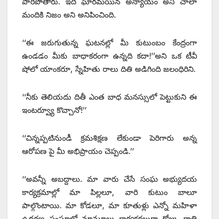
పారిపోతారు. ఇదీ ఘోరమయిన అన్యాయం అని చాలా
మందికి నిజం అని అనిపించింది.
‘‘ఈ జరుగుతున్న ఘటనల్లో మీ కుటుంబం కేంద్రంగా
ఉండడం మీకు బాధాకరంగా ఉన్నది కదా!’’అని ఒక టీవీ
షోలో యాంకరూ, స్నేహితు రాలు దితి అడిగింది జలంధిరిని.
‘‘నీకు తెలియదు దితీ ఎంత బాధ మనస్సులో పెట్టుకుని ఈ
ఇంటర్వ్యూ కొచ్చానో!’’
‘‘చిన్నప్పటినుండీ క్రమశిక్షణ లేకుండా పెరిగారు అన్న
ఆరోపణ పై మీ అభిప్రాయం చెప్పండి.’’
‘‘అవన్నీ అబద్దాలు. మా వారు చేసే సంఘ అభ్యుదయ
కార్యక్రమాల్లో మా పిల్లలూ, వారి కుటుం బాలూ
పాల్గొంటాయి. మా కోడలూ, మా కూతుళ్లు ఎన్నో మహిళా
ఉద్ధరణ సంఘాల్లో మామూలు కార్యకర్తలుగా రోజు, రాత్రి