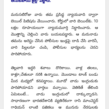
తీసుకుపోయి జైల్లో పెట్టారు.
మరుసటిరోజు వారు తమ ప్రసిద్ధ న్యాయవాది ద్వారా
బెయిల్‌ పిటిషను వేయించారు. కోర్టులో వారి బెయిల్‌కు. 10
లక్షల రూపాయలుగా న్యాయమూర్తి నిర్ధారించారు. ఆ
మొత్తాన్ని చెల్లించి వారు బయటపడ్డారు. ఆ మరునాడు
తమను అరెస్టు చేసిన పోలీసుల ఇండ్లపై దాడి చేసి వారినీ,
వారి పిల్లలనూ చంపి, పోలీసుల భార్యలను చెరచి
పారిపోయారు.
తెల్లవారి ఇద్దరి శవాలు దొరికాయి. వాళ్ల తలలు,
కాళ్లూ,చేతులూ నరికి ఉన్నాయి. మొండాలు టాంక్‌ బండు
మీద మధ్యలో కనపడ్డాయి. మూడో వాడు ఇంగ్లండుకు
పారిపోయాడని వార్తలు వచ్చాయి. వెతికితే తేలింది
ఏమిటంటే… వాడు ఇంగ్లండులో దాక్కున్నాడని.
సాధారణంగా భారతదేశానికి వ్యతిరేకంగా రాసి మాంచెస్టర్‌
గార్డియన్‌ లాంటి పత్రికలు ఆ ముగ్గురు నేరస్తులకు