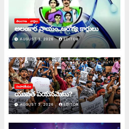
తెలంగాణ
వార్తలు
అలంకార ప్రాయం..ఆరోగ్య కార్డులు
AUGUST 3, 2026
EDITOR
సంపాదకీయం
యువత పయనమెటు?
AUGUST 3, 2026
EDITOR