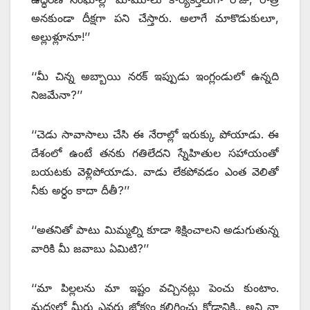
అనకుండా దీక్షగా పని చేస్తారు. అలాగే మాకొడుకులూ,
అల్లుళ్లూనూ!’’
‘‘మీ చిన్న అబ్బాయి నరక్‌ ఇప్పుడు ఇంగ్లండులో ఉన్నది
నిజమేనా?’’
‘‘చెడు సావాసాలు చేసి ఈ నేరాల్లో ఇరుక్కు పోయాడు. ఈ
దేశంలో ఉంటే తనకు గతిలేదని స్నేహితుల సహాయంతో
బయటకు వెళ్లిపోయాడు. వాడు లేకపోవడం ఎంత వెలితో
నీకు అర్ధం కాదా దీతీ?’’
‘‘అతనితో పాటు మిమ్మల్ని కూడా శిక్షించాలని అడుగుతున్న
వారికి మీ జవాబు ఏమిటి?’’
‘‘మా పిల్లలను మా ఇష్టం వచ్చినట్లు పెంచు కుంటాం.
మధ్యలో మీరు ఎవరు జోక్యం కలిగించు కోడానికి.. అని నా