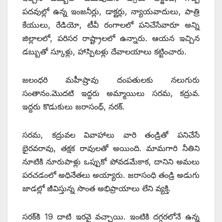
పదవుల్లో ఉన్న ఇంజనీర్లు, డాక్టర్లు, న్యాయవాదులు, పాత్రి
కేయులు, రేడియో, టీవీ రంగాలలో పనిచేసేవారూ అన్ని
జిల్లాలలో, పరిసర రాష్ట్రాలలో ఉన్నారు. ఆయన ఇచ్చిన
డబ్బుతో స్కూళ్లు, హాస్పిటళ్లు దేవాలయాలు కట్టించారు.
జలంధరి మహీష్రావు దంపతులకు నలుగురు
సంతానం.మొదటి ఇద్దరు అమ్మాయిలు సరమ, కద్రువ.
ఇద్దరు కొడుకులు జరాసంధ్‌, నరక్‌.
సరమ, కద్రువల వివాహాలు వారి తండ్రితో పనిచేసే
భైరవరావు, తక్షక రావులతో అయింది. మామగారి నీతిని
నూటికి నూరుపాళ్లు ఒప్పుకో పోవడమేకాక, దానిని అమలు
పరచడంలో అధినేతలు అయ్యారు. జరాసంధి తండ్రి అడుగు
జాడల్లో జీవిస్తున్న సొంత అభిప్రాయాలు లేని వ్యక్తి.
సరక్‌కి 19 దాటి ఇరవై వచ్చాయి. ఇంటికి దగ్గరలోనే ఉన్న