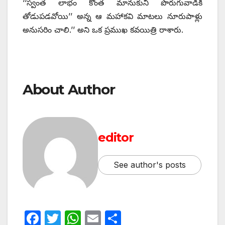
‘‘స్వంత లాభం కొంత మానుకుని పొరుగువాడికి
తోడుపడవోయి’’ అన్న ఆ మహాకవి మాటలు నూరుపాళ్లు
అనుసరిం చాలి.’’ అని ఒక ప్రముఖ కవయిత్రి రాశారు.
About Author
editor
See author's posts
F
T
W
E
S