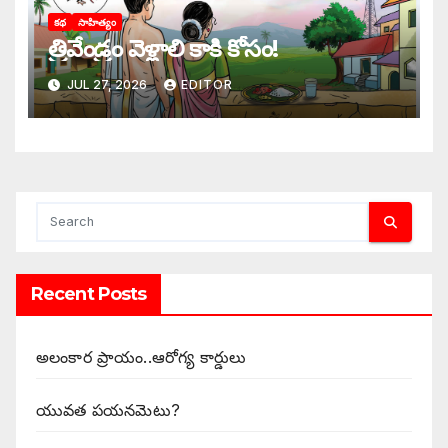
కథ
సాహిత్యం
‌త్రివేండ్రం వెళ్లాలి కాకి కోసం!
JUL 27, 2026
EDITOR
Recent Posts
అలంకార ప్రాయం..ఆరోగ్య కార్డులు
యువత పయనమెటు?