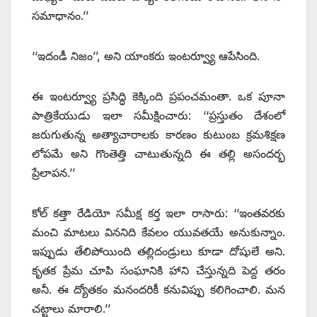
సమాధానం.’’
‘‘ఇదండీ నిజం’’, అని యాంకరు ఇంటర్వ్యూ ఆపేసింది.
ఈ ఇంటర్వ్యూ ప్రసిద్ధి కెక్కింది ప్రపంచమంతా. ఒక పూనా
పాత్రికేయుడు ఇలా సమీక్షించారు: ‘‘ప్రస్తుతం దేశంలో
జరుగుతున్న అత్యాచారాలకు కారణం కుటుంబ క్రమశిక్షణ
లోపమే అని గొంతెత్తి చాటుతున్నది ఈ తల్లి అసందర్భ
ప్రేలాపన.’’
కోల్‌ కత్తా రేడియో సమీక్ష కర్త ఇలా రాసారు: ‘‘ఇంతవరకు
మంచి మాటలు విననిది కేవలం యువతయే అనుకున్నాం.
ఇప్పుడు తేలిపోయింది తల్లిదండ్రులు కూడా దోషులే అని.
కృతక ప్రేమ చూపి సంఘానికి హాని చేస్తున్నది పెద్ద తరం
అనీ. ఈ ద్యోతకం మనందరికీ కనువిప్పు కలిగించాలి. మన
చట్టాలు మారాలి.’’