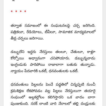
* * * *
తర్వాత సమాజంలో ఈ సంఘటనలపై చర్చ జరిగింది.
పత్రికలూ, రేడియోలు, టీవీలూ, సామాజిక మాధ్యమాలలో
తీవ్ర చర్చలు జరిగాయి.
డబ్బులేని ఇద్దరు నేరస్తులు తలలూ, చేతులూ, కాళ్లూ
కోల్పోయి అధ్వానంగా చనిపోయారు. డబ్బున్నవాడు
ఇంగ్లండుకు పారిపోయి రాజాలాగా బతుకు తున్నాడు.
న్యాయం పేదవారికి ఒకటీ, ధనవంతులకు ఒకటీ.
ధనవంతులు పిల్లలను పెంచే పద్ధతిలో చిన్నప్పటి నుంచీ
క్రమశిక్షణ లేకపోవడం వల్ల పిల్లలు నేరస్తులుగా తయారై
సంఘంలో అల్లకల్లోలం కలిగిస్తారని ఒక వాదం బాగా
పుంజుకుంది. నరక్‌ లాంటి వారి నేరాలలో తల్లి దండ్రులకు