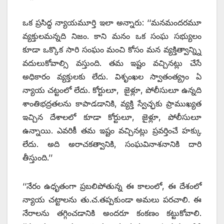
ఒక ప్రసిద్ధ న్యాయమూర్తి ఇలా అన్నారు: ‘‘మనమందరమూ
వ్యక్తులమన్నది నిజం. కాని మనం ఒక సంఘ సభ్యులం
కూడా ఒక్కొక సారి సంఘం మంచి కోసం మన వ్యక్తిత్వాన్న్ని
వదులుకోవాల్సి వస్తుంది. తమ ఇష్టం వచ్చినట్లు చేసే
అధికారం వ్యక్తులకు లేదు. విశృంఖల స్వాతంత్య్రం ఏ
న్యాయ చట్టంలో లేదు. కోర్టులూ, జైళ్లూ, పోలీసులూ ఉన్నది
శాంతిభద్రతలను కాపాడడానికి, వ్యక్తి స్వేచ్ఛకు ప్రాముఖ్యత
ఇచ్చిన దేశాలలో కూడా కోర్టులూ, జైళ్లూ, పోలీసులూ
ఉన్నాయి. ఎవరికీ తమ ఇష్టం వచ్చినట్లు ప్రవర్తించే హక్కు
లేదు. అది అరాచకత్వానికి, సంఘవినాశనానికి దారి
తీస్తుంది.’’
‘‘నేరం ఉధృతంగా ప్రబలిపోతున్న ఈ కాలంలో, ఈ దేశంలో
న్యాయ చట్టాలను తు.చ.తప్పకుండా అమలు పరచాలి. ఈ
నేరాలను తగ్గించడానికి అందరూ కంకణం కట్టుకోవాలి.