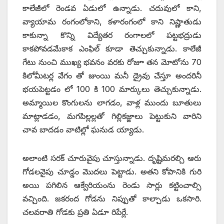
కాలేజీలో రెండవ ఏడులో ఉన్నాడు. చదువులో కాని,
వ్యాయామ రంగంలోకాని, కళారంగంలో కాని నిష్ణాతుడు
కాకున్నా కొన్ని విద్యేతర రంగాలలో పట్టభద్రుడు
కాకపోవడమేకాక ఎంఫిల్‌ కూడా తెచ్చుకున్నాడు. కాలేజీ
గేటు నుంచి ముఖ్య భవనం వరకు రోజూ తన మోటోను 70
కిలోమీటర్ల వేగం తో జుంయి మనీ డ్రైవు చేస్తూ అందరినీ
భయపెట్టడం లో 100 కి 100 మార్కులు తెచ్చుకున్నాడు.
అమ్మాయిల కొంగులను లాగడం, వాళ్ల ముందు బూతులు
మాట్లాడడం, మగపిల్లల్లతో గిల్లికజ్జాలు పెట్టుకుని వారిని
చావ బాదడం వాటిల్లో ఘనుడ య్యాడు.
అలాంటి సరక్‌ చూరువైపు చూస్తున్నాడు. దృష్టిమరల్చి ఆరు
గోడలవైపు చూడ్డం మొదలు పెట్టాడు. అతని కోపానికి గురి
అయి పగిలిన ఆక్వేరియంను రెండు సార్లు కట్టించాల్సి
వచ్చింది. జకరంద గోడను నిప్పుతో కాల్చాడు ఒకసారి.
చలవరాతి గోడకు ప్రతి ఏడూ రిపేర్లే.