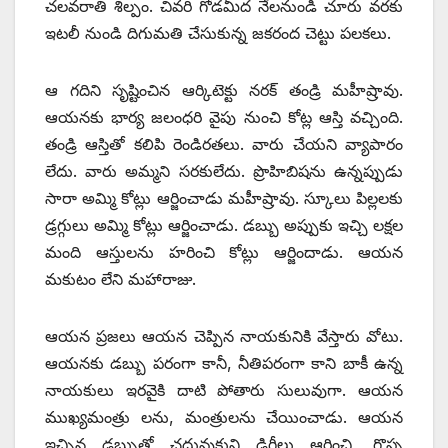
చలవరాతి శిల్పం. చివరి గోడమీద నేలనుండి చూరు వరకు
ఇటలీ నుండి దిగుమతి చేసుకున్న జకరంద చెట్టు పలకలు.
ఆ గదిని సృష్టించిన ఆర్కిటెక్టు నరక్‌ తండ్రి మహీష్రావు.
ఆయనకు భార్య జలంధరి వైపు నుంచి కోట్ల ఆస్తి వచ్చింది.
తండ్రి ఆస్తితో కలిపి రెండిరతలు. వారు చేయని వ్యాపారం
లేదు. వారు అమ్మని సరకులేదు. ప్రొహిబిషను ఉన్నప్పుడు
సారా అమ్మి కోట్లు ఆర్జించాడు మహీష్రావు. స్కూలు పిల్లలకు
డ్రగ్గులు అమ్మి కోట్లు ఆర్జించాడు. డబ్బు అప్పుకు ఇచ్చి లక్షల
మంది ఆస్తులను హరించి కోట్లు ఆర్జిందాడు. ఆయన
మకుటం లేని మహారాజు.
ఆయన ప్రజలు ఆయన చెప్పిన నాయకునికి వేస్తారు వోటు.
ఆయనకు డబ్బు పరంగా కానీ, నీతిపరంగా కాని బాకీ ఉన్న
నాయకులు ఇరవైకి దాటి పోతారు సులువుగా. ఆయన
ముఖ్యమంత్రు లను, మంత్రులను చేయించాడు. ఆయన
ఇచ్చిన డబ్బుతో చదువుకుని డిగ్రీలు ఆర్జించి, గొప్ప