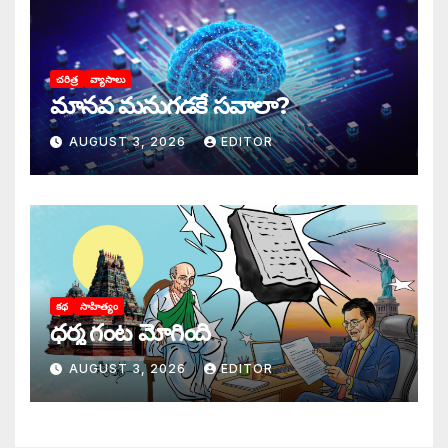
చరిత్ర
వ్యాసాలు
మానవ మనుగడకే సవాలా?
AUGUST 3, 2026
EDITOR
కథ
సాహిత్యం
ధర్మ గంట మోగింది
AUGUST 3, 2026
EDITOR