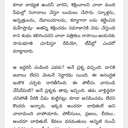
కూడా బాధ్యత ఉందనీ వారిని, శిక్షించాలని చాలా మంది
వీధుల్లో నినాదాలు చేస్తూ బందులు చేసారు. స్కూళ్లను,
ఆస్పత్రులను, దేవాలయాలను, కర్మాగారా లను కట్టించిన
మహీష్రావు- అతన్ని శిక్షించడం సమాజానికి చెడు చేస్తుంది
కాని శుభం కలిగించదని చాలా పత్రికలు రాసాయి.ఆయనకు
సానుభూతి చూపిస్తూ రేడియో, టీవీల్లో ఎందరో
మాట్లాడారు.
ఆ ఇద్దరినీ చంపింది ఎవరు? అనే ప్రశ్న వచ్చింది. దానికి
జవాబు లేదని వెంటనే నిర్ధారమ యింది. ఈ అసంగ్ధత
ఇంకొక చర్చకు దారితీసింది. ఈ పోలీసు వారుండి
చేసేదేమిటి? అనే ప్రశ్నకు తావు ఇచ్చింది. తమ వాళ్లిద్దరూ
చనిపోతే వీరికి చీమ కుట్టినట్లు కూడా అనిపించడం లేదని
కొందరు అన్నారు. ఇక్కడ అందరూ బాధితులే అని
చాలామంది వాపోయారు. పోలీసులు, ప్రజలు, బీదలు..
అందరూ బాధితులే. కేవలం ధనవంతులు అన్నిటి నుంచీ