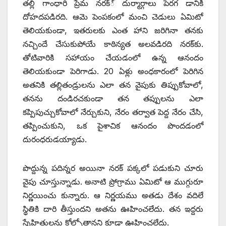
తల్లి గాంధారి ప్రేమ నరక్‌్‌ దుర్మార్గాలు పెరగ డానికి
దోహదపడిరది. ఆమె పెంపకంలో మంచి చెడులు ఏమిటో
తెలియకుండా, ఇతరులకు ఎంత హాని జరిగినా తనకు
నచ్చిందే చేసుకుపోయే కాఠిన్యత అలవడిరది నరక్‌కు.
తోటివారికి సహాయం చేయడంలో ఉన్న ఆనందం
తెలియకుండా పెరిగాడు. 20 ఏళ్లు అంధకారంలో పెరిగిన
అతనికి తల్లితండ్రులను ఎలా తన వైపుకు తిప్పుకోవాలో,
తనను దండిరచకుండా తన తప్పులను ఎలా
కప్పిపుచ్చుకోవాలో నేర్చుకుని, నేరం తర్వాత పెద్ద నేరం చేసి,
తప్పించుకుని, ఒక పైశాచిక ఆనందం పొందడంలో
దురంధరుడయ్యాడు.
పొద్దున్న పదిన్నర అయినా నరక్‌ పక్కలో పడుకుని చూరు
వైపు చూస్తున్నాడు. అనాటి ప్రోగ్రాము ఏమిటో ఆ ముగ్గురూ
నిర్ణయించు కున్నారు. ఆ నిర్ణయము అతడు దేశం వదిలే
స్థితికి దారి తీస్తుందని అతను ఊహించలేదు. తన ఇద్దరు
స్నేహితులను కోల్పోతానని కూడా ఊహించలేదు.