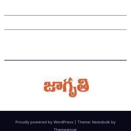
Grievance Redressal Mechanism
Grievances
Privacy Policy
Proudly powered by WordPress
|
Theme:
Newsbulk
by
Themeansar
.