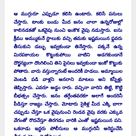
ఆ ముగ్గురూ ఎప్పుడూ కలిసి ఉంటారు. కలిసే పనులు
చేస్తారు. టాంకు బండు మీద జనం చాలా ఉన్నరోజుల్లో
కాలినడకతో ఒకవైపు నుంచి ఇంకొక వైపు నడుస్తారు. ఐసు
క్రీము అమ్ముకునే స్టాలుకు వచ్చి తమకు ఇష్టమయిన ఫ్లవరు
తీసుకుని డబ్బు ఇవ్వకుండా తినేస్తారు. పక్కనే ఉన్న
మిరపకాయల కొట్టుకుపోయి వాటిని అడగకుండానే
దౌర్జన్యంగా దొంగిలించి తిని పైసలు ఇవ్వకుండా ఇంకో కొట్టుకు
పోతారు. వారు వస్తున్నారంటే అందరికీ హడలు. అమ్మాయిల
వెంబడి పడి వాళ్లని అనరాని మాటలు అని కన్నీళ్లు
తెప్పిస్తారు. ఎవరూ అడ్డం రారు. వచ్చినా వారిని తిట్టి, కొట్టి
బీభత్సం చేస్తారు. జనం తగ్గేంతవరకూ అలాగే అందరినీ
పీడిస్తూ రాజ్యం చేస్తారు. మోటారు సైకిళ్ల మీద ఎక్కి బాగా
చప్పుడు చేస్తూ ఒక వైపునుంచి రెండవ వైపు వరకు ఎక్కువ
వేగంతో రొదచేస్తూ తిరగడం వారికి ఎంతో ఇష్టమయిన పని.
ఒకనాడు ఇద్దరు పోలీసులు ఆ ముగ్గురినీ అరెస్టుచేసి