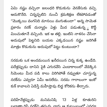
ఏమి నష్టం వచ్చినా జలంధరి కొడుకును వెనకేసుకు వచ్చి
ఆదుకొనేది. చిన్నప్పటిని నుంచీ క్రమశిక్షణ లేకపోవడంతో
‘‘మొక్కయి వంగనిది మానయి వంగుతుందా’’ అన్న సామెత
ప్రకారం నరక్‌ దుర్మార్గం ఏళ్లు మీద పడుతున్న ్డకొద్దీ
మించుతూనే వచ్చింది. ఇక ఆ తల్లి. ఇంటిని నాశనం చేసినా
అదుపులో పెట్టనిది బయట ఎక్కడయిన నష్టం జరిగితే
మాత్రం కొడుకును అదుపులో పెట్టు కుంటుందా?
సరమకు ఒక అందమయిన ఖరీదయిన చిన్న కుక్క ఉండేది.
పదేళ్లప్పుడు దానిని పైకి ఎగురవేసి ఎండాకాలంలో వేడెక్కిన
సిమెంటు మీద పడి కాలు విరిగిపోతే నవ్వుతూ చూస్తున్న
నరక్‌ను ఎవ్వరూ ఏమీ అనలేదు. సరమ గారాబంగా ఇంకో
కుక్‌ కావాలని ఏడిస్తే మహీష్రావు బిడ్డ కోరికను తీర్చారు.
పదిహేనేళ్లప్పుడు మనిమనిషి 13 ఏళ్ల కూతురిని
బలాత్కారిస్తే నరక్‌ని తప్పన్న వారు ఆ కుటుంబంలో ఎవరూ