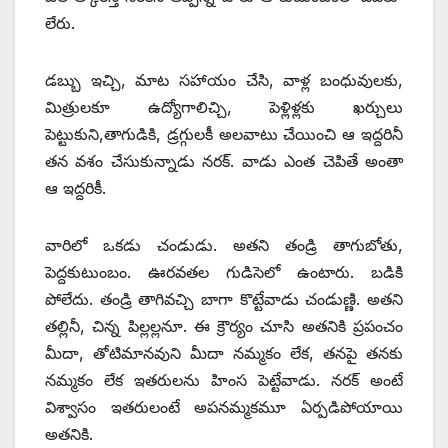
లేరు.
డబ్బు ఇచ్చి, మాట సహాయం చేసి, వాళ్ల బంధువులకు,
మిత్రులకూ ఉద్యోగాలిచ్చి, పెళ్లిళ్లకు ఖర్చులు
పెట్టుకుని,తాగుడికి, డ్రగ్గులకీ అలవాటు చేయించి ఆ ఇద్దరినీ
తన వశం చేసుకున్నాడు నరక్‌. వాడు ఎంత చెపితే అంతా
ఆ ఇద్దరికీ.
వారిలో ఒకడు చండుడు. అతని తండ్రి తాగుబోతు,
పెద్దకుటుంబం. ఊరవతల గుడిసెలో ఉంటారు. బడికి
పోలేదు. తండ్రి తాగివచ్చి బాగా కొట్టేవాడు చండుణ్ణి. అతని
తల్లినీ, చిన్న పిల్లల్లనూ. ఈ క్రౌర్యం చూసి అతనికి ప్రపంచం
మీదా, తోటిమానవుని మీదా నమ్మకం లేక, తనపై తనకు
నమ్మకం లేక ఇతరులను హింస పెట్టేవాడు. నరక్‌ అంటే
విశ్వాసం ఇతరులంటే అపనమ్మకమూ ఏర్పడిపోయాయి
అతనికి.