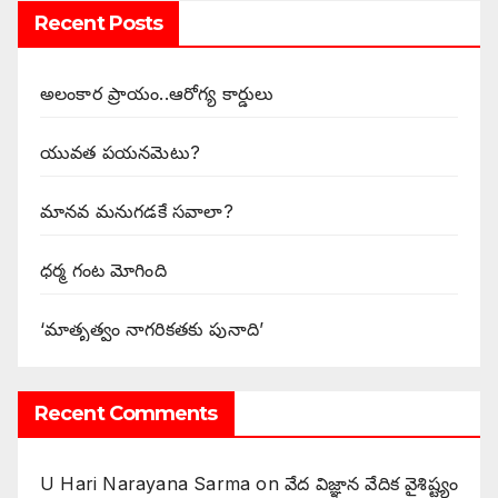
Recent Posts
అలంకార ప్రాయం..ఆరోగ్య కార్డులు
యువత పయనమెటు?
మానవ మనుగడకే సవాలా?
ధర్మ గంట మోగింది
‘మాతృత్వం నాగరికతకు పునాది’
Recent Comments
U Hari Narayana Sarma
on
వేద విజ్ఞాన వేదిక వైశిష్ట్యం