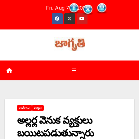
Skip
Fri. Aug 7th, 2026
to
content
జాతీయం
వార్తలు
అల్లర్ల వెనుక వ్యక్తులు
బయిటపడుతున్నారు