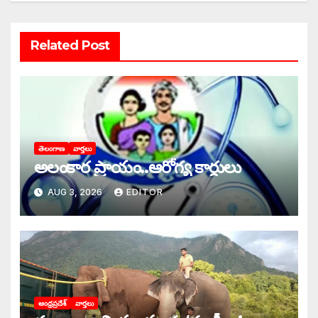
Related Post
తెలంగాణ
వార్తలు
అలంకార ప్రాయం..ఆరోగ్య కార్డులు
AUG 3, 2026
EDITOR
ఆంధ్రప్రదేశ్
వార్తలు