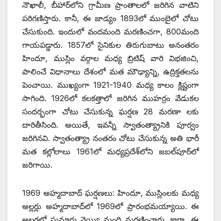
నౌఖాలీ, బీహార్‌లోని గ్రామీణ ప్రాంతాలలో జరిగిన వాటిని
పరిగణిస్తారు. కానీ, ఈ జాడ్యం 1893లో ముంబైలో చోటు
చేసుకుంది. ఇందులో వందమంది మరణించగా, 800మంది
గాయపడ్డారు. 1857లో సైనికుల తిరుగుబాటు అనంతరం
హిందూ, ముస్లిం వర్గాల మధ్య బ్రిటిష్‌ ‌వారి విభజించి,
పాలించే విధానాలు దేశంలో మత మౌఢ్యాన్ని, ఉద్రిక్తతలను
పెంచాయి. ముఖ్యంగా 1921-1940 మధ్య కాలం క్లిష్టంగా
సాగింది. 1926లో కలకత్తాలో జరిగిన ముహర్రం వేడుకల
సందర్భంగా చోటు చేసుకున్న ఘర్షణ 28 మరణా లకు
దారితీసింది. అయితే, ఇవన్నీ స్వాతంత్య్రానికి పూర్వం
జరిగినవి. స్వాతంత్య్రా నంతరం చోటు చేసుకున్న అతి భారీ
మత కల్లోలాలు 1961లో మధ్యప్రదేశ్‌లోని జబల్‌పూర్‌లో
జరిగాయి.
1969 అహ్మదాబాద్‌ ‌ఘర్షణలు: హిందూ, ముస్లింలకు మధ్య
అల్లర్లు అహ్మదాబాద్‌లో 1969లో ప్రారంభమయ్యాయి. ఈ
అల్లర్లలో సుమారు వెయ్యి మంది మరణించారు. కాగా, ఈ