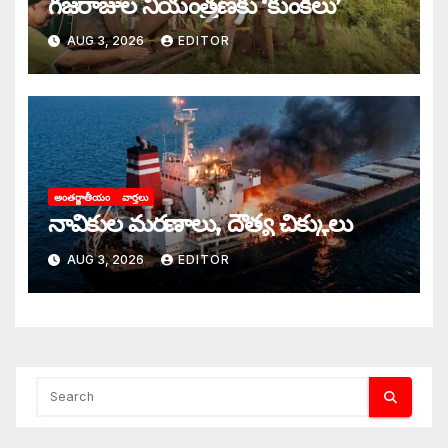
గజరాజుల నియంత్రణకు ‘కుంకీలు’
AUG 3, 2026
EDITOR
అంతర్జాతీయం
వార్తలు
నావికుల మరణాలు, దౌత్య చిక్కులు
AUG 3, 2026
EDITOR