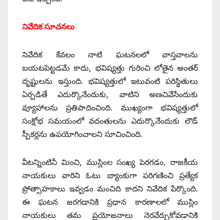
నివేదిక సూచనలు
నివేదిక కేవలం నాటి ఘటనలలో వాస్తవాలను
బయటపెట్టడమే కాదు, భవిష్యత్తు గురించి లోతైన అంతర్‌
‌దృష్టులను ఇస్తుంది. భవిష్యత్తులో ఇటువంటి పరిస్థితులు
ఏర్పడితే ఎదుర్కొనేందుకు, వాటిని అణచివేసేందుకు
వ్యూహాలను ప్రతిపాదించింది. ముఖ్యంగా భవిష్యత్తులో
సంక్షోభ సమయంలో వదంతులను ఎదుర్కొనేందుకు లౌడ్‌
‌స్పీకర్లను ఉపయోగించాలని సూచించింది.
వీటన్నింటినీ మించి, ముస్లింల సంఖ్య పెరగడం, రాజకీయ
నాయకులు వారిని ఓటు బ్యాంకుగా పరిగణించి ప్రత్యేక
ప్రోత్సాహకాలు ఇవ్వడం మంచిది కాదని నివేదిక పేర్కొంది.
ఈ ఘటన జరగడానికి ప్రధాన కారణాలలో ముస్లిం
నాయకులు తమ ప్రయోజనాలు నెరవేర్చుకోవడానికి