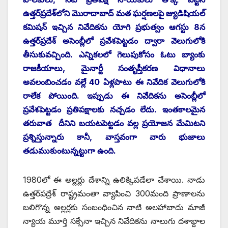
ఉత్తర్‌‌ప్రదేశ్‌లోని మొరాదాబాద్‌ ‌మత ఘర్షణలపై జ్యుడిషియల్‌
‌కమిషన్‌ ఇచ్చిన నివేదికను యోగి ప్రభుత్వం ఆగస్టు 8న
ఉత్తర్‌‌ప్రదేశ్‌ అసెంబ్లీలో ప్రవేశపెట్టడం ద్వారా వెలుగులోకి
తీసుకువచ్చింది. ఎన్నికలలో గెలుపుకోసం ఓటు బ్యాంకు
రాజకీయాలు, మైనార్టీ సంతృప్తీకరణ విధానాలు
అవలంబించడం వల్లే 40 ఏళ్లపాటు ఈ నివేదిక వెలుగులోకి
రాలేక పోయింది. ఇప్పుడు ఈ నివేదికను అసెంబ్లీలో
ప్రవేశపెట్టడం ప్రతిపక్షాలకు నచ్చడం లేదు. ఇంతకాలమైన
తరువాత దీనిని బయటపెట్టడం వల్ల ప్రయోజన మేమిటని
ప్రశ్నిస్తున్నారు కానీ, వాస్తవంగా వారు భుజాలు
తడుముకుంటున్నట్టుగా ఉంది.
1980లో ఈ అల్లర్లు దేశాన్ని ఉలిక్కిపడేలా చేశాయి. నాడు
ఉత్తర్‌పద్రేశ్‌ ‌రాష్ట్రమంతా వ్యాపించి 300మంది ప్రాణాలను
బలిగొన్న అల్లర్లకు సంబంధించిన నాటి అలహాబాదు మాజీ
న్యాయ మూర్తి సక్సేనా ఇచ్చిన నివేదికను నాలుగు దశాబ్దాల