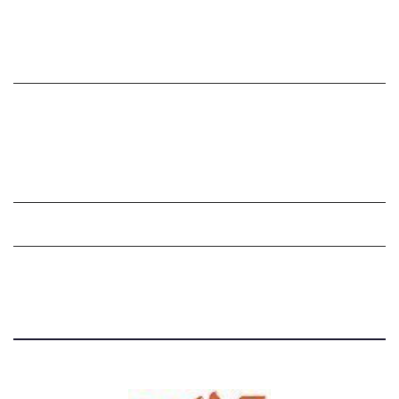
సంపాదకీయం
చందాదారులుగా చేరండి
Grievance Redressal Mechanism
Grievances
Privacy Policy