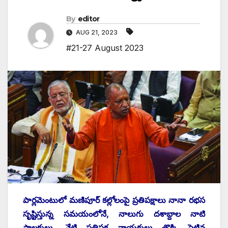
By
editor
AUG 21, 2023
#21-27 August 2023
పార్లమెంటులో మణిపూర్‌ ‌కల్లోలంపై ప్రతిపక్షాలు నానా రభస
సృష్టిస్తున్న సమయంలోనే, నాలుగు దశాబ్దాల నాటి
పాలకులు, నేటి ప్రతిపక్ష నాయకులు తొక్కి పెట్టిన