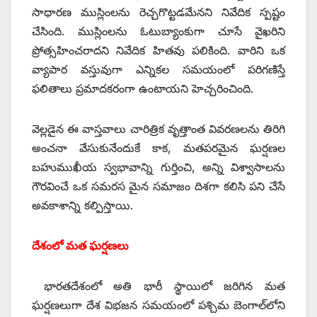
సాధారణ ముస్లింలను రెచ్చగొట్టడమేనని నివేదిక స్పష్టం
చేసింది. ముస్లింలను ఓటుబ్యాంకుగా చూసే వైఖరిని
ప్రోత్సహించరాదని నివేదిక హితవు పలికింది. వారిని ఒక
వ్యాపార వస్తువుగా ఎన్నికల సమయంలో పరిగణిస్తే
ఫలితాలు ప్రమాదకరంగా ఉంటాయని హెచ్చరించింది.
వెల్లడైన ఈ వాస్తవాలు చారిత్రిక వృత్తాంత వివరణలను తిరిగి
అంచనా వేసుకునేందుకే కాక, మతపరమైన ఘర్షణల
బహుముఖీయ స్వభావాన్ని గుర్తించి, అన్ని విశ్వాసాలను
గౌరవించే ఒక సమరస మైన సమాజం దిశగా కలిసి పని చేసే
అవకాశాన్ని కల్పిస్తాయి.
దేశంలో మత ఘర్షణలు
భారతదేశంలో అతి భారీ స్థాయిలో జరిగిన మత
ఘర్షణలుగా దేశ విభజన సమయంలో పశ్చిమ బెంగాల్‌లోని