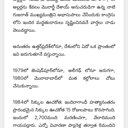
అల్లర్లను కేవలం మొరార్జీ దేశాయ్‌ అనుచరుడిగా ఉన్న నాటి
గుజరాత్‌ ‌ముఖ్యమంత్రిని అభాసుపాలు చేసేందుకు కాంగ్రెసు
లోని ఇందిర మద్దతుదారులు సృష్టించినవనే వార్తలు నాడు
వెలువడ్డాయి.
అనంతరం ఉత్తర్‌‌ప్రదేశ్‌లోనూ, దేశంలోని ఏదో ఒక ప్రాంతంలో
ఇవి జరుగుతూనే వస్తున్నాయి.
1979లో జెంషెడ్‌పూర్‌లోనూ, అలీగఢ్‌ ‌లోనూ జరుగగా,
1980లో మొరాదాబాద్‌లో మత కల్లోలాలు చోటు
చేసుకున్నాయి.
1984లో సిక్కుల ఊచకోత: ఇందిరాగాంధీ హత్యానంతరం
ప్రారంభమైన సిక్కుల ఊచకోత 15 రోజులపాటు కొనసాగింది.
ఇందులో 2,700మంది మరణించగా, వేలాదిమంది
గాయపడ్డారు. ఎన్నో విచారణా ప్యానెళ్ల తర్వాత 8మందిని