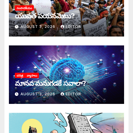
సంపాదకీయం
యువత పయనమెటు?
AUGUST 3, 2026
EDITOR
చరిత్ర
వ్యాసాలు
మానవ మనుగడకే సవాలా?
AUGUST 3, 2026
EDITOR