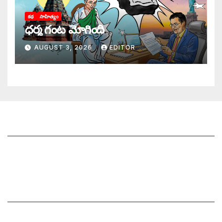
కథ
సాహిత్యం
ధర్మ గంట మోగింది
AUGUST 3, 2026
EDITOR
జాగృతి గురించి
సంప్రదించండి
మీ ఆర్టికల్ ని పంపించండి
మాతో ప్రకటనలు చెయ్యండి