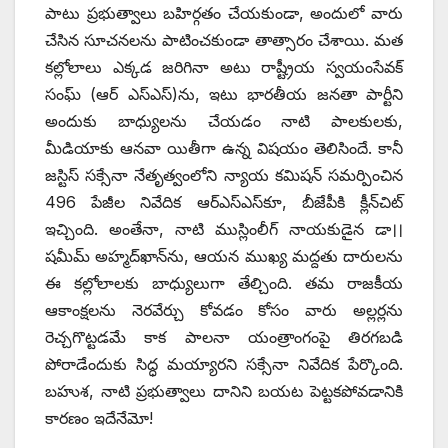
పాటు ప్రభుత్వాలు బహిర్గతం చేయకుండా, అందులో వారు
చేసిన సూచనలను పాటించకుండా తాత్సారం చేశాయి. మత
కల్లోలాలు ఎక్కడ జరిగినా అటు రాష్ట్రీయ స్వయంసేవక్‌
‌సంఘ్‌ (ఆర్‌ ఎస్‌ఎస్‌)‌ను, ఇటు భారతీయ జనతా పార్టీని
అందుకు బాధ్యులను చేయడం నాటి పాలకులకు,
మీడియాకు ఆనవా యితీగా ఉన్న విషయం తెలిసిందే. కానీ
జస్టిస్‌ ‌సక్సేనా నేతృత్వంలోని న్యాయ కమిషన్‌ ‌సమర్పించిన
496 పేజీల నివేదిక ఆర్‌ఎస్‌ఎస్‌కూ, బీజేపీకి క్లీన్‌చిట్‌
ఇచ్చింది. అంతేనా, నాటి ముస్లింలీగ్‌ ‌నాయకుడైన డా।।
షమీమ్‌ అహ్మద్‌ఖాన్‌ను, ఆయన ముఖ్య మద్దతు దారులను
ఈ కల్లోలాలకు బాధ్యులుగా తేల్చింది. తమ రాజకీయ
ఆకాంక్షలను నెరవేర్చు కోవడం కోసం వారు అల్లర్లను
రెచ్చగొట్టడమే కాక పాలనా యంత్రాంగంపై తిరగబడి
పోరాడేందుకు సిద్ధ మయ్యారని సక్సేనా నివేదిక పేర్కొంది.
బహుశ, నాటి ప్రభుత్వాలు దానిని బయట పెట్టకపోవడానికి
కారణం ఇదేనేమో!