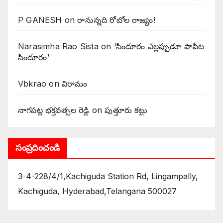
P GANESH
on
‌రానున్నది రోబోల రాజ్యం!
Narasimha Rao Sista
on
‘సిందూరం ఎల్లప్పుడూ పాపిట
సిందూరం’
Vbkrao
on
విరామం
నాగపట్ల భక్తవత్సల రెడ్డి
on
పుత్తూరు కట్టు
సంప్రదించండి
3-4-228/4/1,Kachiguda Station Rd, Lingampally,
Kachiguda, Hyderabad,Telangana 500027