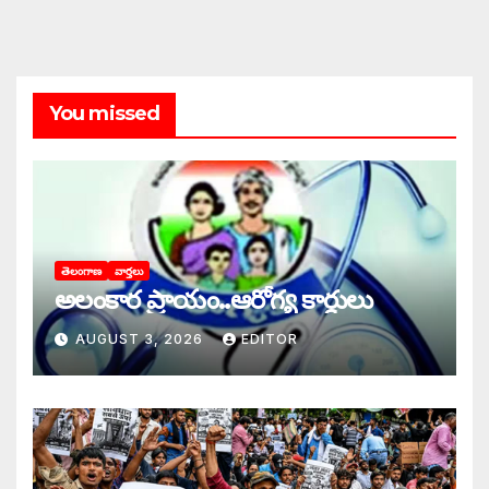
You missed
తెలంగాణ
వార్తలు
అలంకార ప్రాయం..ఆరోగ్య కార్డులు
AUGUST 3, 2026
EDITOR