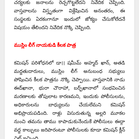
చర్యలకు జనాలను రెచ్చగొట్టలేదని నివేదిక చెప్పింది.
వాస్తవాలను విస్తృతంగా విశ్లేషించిన అనంతరం, ఈ
సంస్థలకు ఏరకంగానూ ఇందులో జోక్యం చేసుకోలేదనే
విషయం తేలిందని నివేదిక నొక్కి చెప్పింది.
ముస్లిం లీగ్‌ ‌నాయకుడి కీలక పాత్ర
కమిషన్‌ ‌పరిశోధనలో డా।। షమీమ్‌ అహ్మద్‌ ‌ఖాన్‌, అతడి
మద్దతుదారులు, ముస్లిం లీగ్‌ అనుబంధ సభ్యులు
పోషించిన కీలక పాత్రను నొక్కి చెప్పాయి. వాస్తవానికి నాడు
ఈద్‌ఖానా, భురా చౌరాహా, బర్ఫ్‌ఖానాలో సంభవించిన
మరణాలకు తోపులాట కారణమని, ఇందుకు పోలీసులను,
అధికారులను బాధ్యులను చేయలేమని కమిషన్‌
అభిప్రాయపడింది. రాళ్లు విసురుతున్న అల్లరి మూకల
నుంచి తమను తాము కాపాడుకునేందుకే పోలీసులు ఈద్గా
వద్ద కాల్పులు జరిపారంటూ పోలీసులకు కూడా కమిషన్‌ ‌క్లీన్‌
‌చిట్‌ ఇచ్చింది.