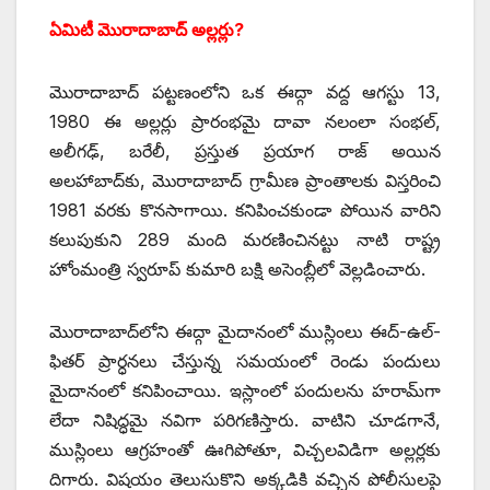
ఏమిటీ మొరాదాబాద్‌ అల్లర్లు?
మొరాదాబాద్‌ ‌పట్టణంలోని ఒక ఈద్గా వద్ద ఆగస్టు 13,
1980 ఈ అల్లర్లు ప్రారంభమై దావా నలంలా సంభల్‌,
అలీగఢ్‌, ‌బరేలీ, ప్రస్తుత ప్రయాగ రాజ్‌ అయిన
అలహాబాద్‌కు, మొరాదాబాద్‌ ‌గ్రామీణ ప్రాంతాలకు విస్తరించి
1981 వరకు కొనసాగాయి. కనిపించకుండా పోయిన వారిని
కలుపుకుని 289 మంది మరణించినట్టు నాటి రాష్ట్ర
హోంమంత్రి స్వరూప్‌ ‌కుమారి బక్షి అసెంబ్లీలో వెల్లడించారు.
మొరాదాబాద్‌లోని ఈద్గా మైదానంలో ముస్లింలు ఈద్‌-ఉల్‌-
‌ఫితర్‌ ‌ప్రార్ధనలు చేస్తున్న సమయంలో రెండు పందులు
మైదానంలో కనిపించాయి. ఇస్లాంలో పందులను హరామ్‌గా
లేదా నిషిద్ధమై నవిగా పరిగణిస్తారు. వాటిని చూడగానే,
ముస్లింలు ఆగ్రహంతో ఊగిపోతూ, విచ్చలవిడిగా అల్లర్లకు
దిగారు. విషయం తెలుసుకొని అక్కడికి వచ్చిన పోలీసులపై