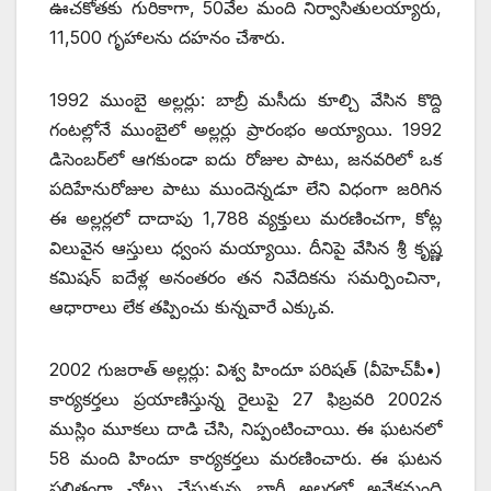
ఊచకోతకు గురికాగా, 50వేల మంది నిర్వాసితులయ్యారు,
11,500 గృహాలను దహనం చేశారు.
1992 ముంబై అల్లర్లు: బాబ్రీ మసీదు కూల్చి వేసిన కొద్ది
గంటల్లోనే ముంబైలో అల్లర్లు ప్రారంభం అయ్యాయి. 1992
డిసెంబర్‌లో ఆగకుండా ఐదు రోజుల పాటు, జనవరిలో ఒక
పదిహేనురోజుల పాటు ముందెన్నడూ లేని విధంగా జరిగిన
ఈ అల్లర్లలో దాదాపు 1,788 వ్యక్తులు మరణించగా, కోట్ల
విలువైన ఆస్తులు ధ్వంస మయ్యాయి. దీనిపై వేసిన శ్రీ కృష్ణ
కమిషన్‌ ఐదేళ్ల అనంతరం తన నివేదికను సమర్పించినా,
ఆధారాలు లేక తప్పించు కున్నవారే ఎక్కువ.
2002 గుజరాత్‌ అల్లర్లు: విశ్వ హిందూ పరిషత్‌ (‌వీహెచ్‌పీ•)
కార్యకర్తలు ప్రయాణిస్తున్న రైలుపై 27 ఫిబ్రవరి 2002న
ముస్లిం మూకలు దాడి చేసి, నిప్పంటించాయి. ఈ ఘటనలో
58 మంది హిందూ కార్యకర్తలు మరణించారు. ఈ ఘటన
ఫలితంగా చోటు చేసుకున్న భారీ అల్లర్లలో అనేకమంది