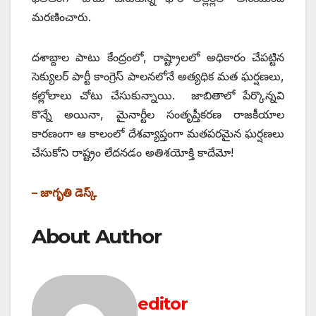
మరణించారు.
దశాబ్దాల పాటు కేంద్రంలో, రాష్ట్రాలలో అధికారం చేపట్టిన
సెక్యులర్‌ ‌పార్టీ కాంగ్రెస్‌ ‌పాలనలోనే అత్యధిక మత ఘర్షణలు,
కల్లోలాలు చోటు చేసుకున్నాయి. జాబితాలో పేర్కొన్నవి
కొన్నే అయినా, మైనార్టీల సంతృప్తీకరణ రాజకీయాల
కారణంగా ఆ కాలంలో దేశవ్యాప్తంగా మతపరమైన ఘర్షణలు
చేసుకోని రాష్ట్రం లేదనడం అతిశయోక్తి కాదేమో!
– జాగృతి డెస్క్
About Author
editor