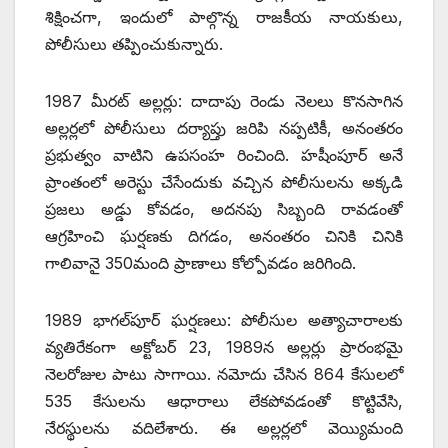
శిక్షించగా, ఇందులో పాల్గొన్న రాజకీయ నాయకులు,
పోలీసులు తప్పించుకున్నారు.
1987 మీరట్‌ అల్లర్లు: దాదాపు రెండు నెలలు కొనసాగిన
అల్లర్లలో పోలీసులు దర్యాప్తు జరిపి నప్పటికీ, అనంతరం
ప్రభుత్వం వాటిని ఉపసంహ రించింది. హషీంపూర్‌ అనే
ప్రాంతంలో అరెస్టు చేసేందుకు వచ్చిన పోలీసులను అక్కడి
ప్రజలు అడ్డు కోవడం, అదనపు సిబ్బంది రావడంతో
ఆగ్రహించి ఘర్షణకు దిగడం, అనంతరం చినికి చినికి
గాలివానై 350మంది ప్రాణాలు కోల్పోవడం జరిగింది.
1989 భాగల్‌పూర్‌ ‌ఘర్షణలు: పోలీసుల అత్యాచారాలకు
వ్యతిరేకంగా అక్టోబర్‌ 23, 1989‌న అల్లర్లు ప్రారంభమై
నెలరోజుల పాటు సాగాయి. నమోదు చేసిన 864 కేసులలో
535 కేసులను ఆధారాలు లేకపోవడంతో కొట్టివేసి,
నేరస్థులను వదిలేశారు. ఈ అల్లర్లలో వెయ్యిమంది