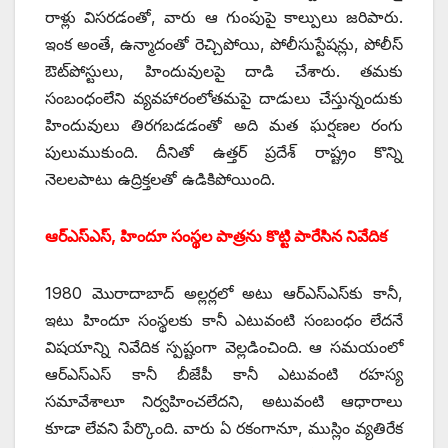
రాళ్లు విసరడంతో, వారు ఆ గుంపుపై కాల్పులు జరిపారు.
ఇంక అంతే, ఉన్మాదంతో రెచ్చిపోయి, పోలీసుస్టేషన్లు, పోలీస్‌
ఔట్‌పోస్టులు, హిందువులపై దాడి చేశారు. తమకు
సంబంధంలేని వ్యవహారంలోతమపై దాడులు చేస్తున్నందుకు
హిందువులు తిరగబడడంతో అది మత ఘర్షణల రంగు
పులుముకుంది. దీనితో ఉత్తర్‌ ‌ప్రదేశ్‌ ‌రాష్ట్రం కొన్ని
నెలలపాటు ఉద్రిక్తలతో ఉడికిపోయింది.
ఆర్‌ఎస్‌ఎస్‌, ‌హిందూ సంస్థల
పాత్రను కొట్టి పారేసిన నివేదిక
1980 మొరాదాబాద్‌ అల్లర్లలో అటు ఆర్‌ఎస్‌ఎస్‌కు కానీ,
ఇటు హిందూ సంస్థలకు కానీ ఎటువంటి సంబంధం లేదనే
విషయాన్ని నివేదిక స్పష్టంగా వెల్లడించింది. ఆ సమయంలో
ఆర్‌ఎస్‌ఎస్‌ ‌కానీ బీజేపీ కానీ ఎటువంటి రహస్య
సమావేశాలూ నిర్వహించలేదని, అటువంటి ఆధారాలు
కూడా లేవని పేర్కొంది. వారు ఏ రకంగానూ, ముస్లిం వ్యతిరేక