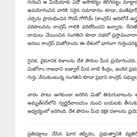
గురించి ఆ మీడియాకు ఏదో అసౌకర్యం కలిగినట్టు మాట
ఉపయోగించిన వారికి సరైన సమాధానం కూడా. మణిపూర్‌ ‌
చర్చను ప్రారంభించిన గౌరవ్‌ ‌గోగోయ్‌ (‌కాంగ్రెస్‌) ఆదిలోన
పరిపాలనను కాంగ్రెస్‌ ‌గాలికి వదిలేసిందని అన్నారు. దీ
దాడులు చేయించిన సంగతిని కూడా సభలో ప్రస్తావించార
అసలు కాంగ్రెస్‌ ‌మిజోరాంను ఈ దేశంలో భాగంగా గుర్తించనట
సైనిక, వైమానిక దళాలను దేశ పౌరుల మీద ప్రయోగించరు
మిజోరాం రాజధాని ఐజ్వాల్‌ ‌మీద నాటి కేంద్రం, ఇందిర ప్రభ
గుర్తు చేసుకుంటున్న సంగతిని కూడా ప్రధాని కాంగ్రెస్‌ ‌సభ్యుల
వారం పాటు ఆగకుండా జరిగిన మిజో తిరుగుబాటును అణచడ
అమృత్‌సర్‌లోని స్వర్ణదేవాలయం నుంచి బయటకు తీసుకురావడ
ఆధ్వర్యంలో జరిగింది. దేశ పౌరుల మీద రక్షక దళాలను ప్రయ
ప్రతిపక్షాలు చేసిన ఘోర తప్పిదం, ప్రభుత్వానికి వ