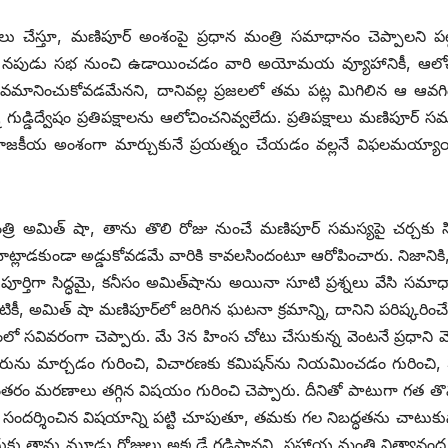
 చేస్తూ, మణిపూర్‌ అం‌శంపై ప్రధాన మంత్రి సమాధానం చెప్పాలని పట్ట
 వచ్చి నపుడు సభ నుంచి ఉడాయించడం వారి అయోమయ వ్యూహానికీ, ఆల
వమానించుకోవడమేనని, దానివల్ల ప్రజలలో తమ పట్ల మిగిలిన ఆ ఆవగ
డ్డిద్వేషం ప్రతిపక్షాలను ఆలోచించనివ్వలేదు. ప్రతిపక్షాలు మణిపూర్‌ ‌స
రాజకీయ అంశంగా మార్చుకునే ప్రయత్నం చేయడం వల్లనే విఫలమయ్యాయ
త్రి అమిత్‌ ‌షా, తాను తొలి రోజు నుంచే మణిపూర్‌ ‌సమస్యపై చర్చకు సి
 మాట్లాడకుండా అడ్డుకోవడమే వారికి కావలసిందంటూ ఆరోపించారు. నిజానికి
పూర్తిగా సిద్ధమై, కనీసం అమిత్‌షాను అయినా సూటి ప్రశ్నలు వేసి సమా
, అమిత్‌ ‌షా మణిపూర్‌లో జరిగిన ఘటనా క్రమాన్ని, దానిని పరిష్కరించ
సంలో సవివరంగా చెప్పారు. మే 3న హింస చోటు చేసుకున్న వెంటనే ప్రధాని 
సలహాదారును మార్చడం గురించి, విచారణకు కమిషన్‌ను నియమించడం గురించి,
ం మరణాలు తగ్గిన విషయం గురించి చెప్పారు. దీనితో పాటుగా గత తొమ్మ
ని సందర్శించిన విషయాన్ని పట్టి చూపుతూ, తమకు గల నిబద్ధతను చాటుకున
దేందుకు తాను మూడు రోజులు అక్కడే గడిపానని, సహాయ మంత్రి నిత్యానంద