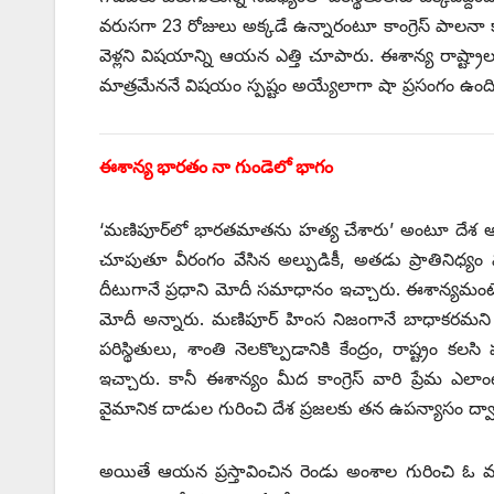
‌వరుసగా 23 రోజులు అక్కడే ఉన్నారంటూ కాంగ్రెస్‌ ‌పాల
వెళ్లని విషయాన్ని ఆయన ఎత్తి చూపారు. ఈశాన్య రాష్ట్రాల
మాత్రమేననే విషయం స్పష్టం అయ్యేలాగా షా ప్రసంగం ఉంది
ఈశాన్య భారతం నా గుండెలో భాగం
‘మణిపూర్‌లో భారతమాతను హత్య చేశారు’ అంటూ దేశ అత్
చూపుతూ వీరంగం వేసిన అల్పుడికీ, అతడు ప్రాతినిధ్యం వహ
దీటుగానే ప్రధాని మోదీ సమాధానం ఇచ్చారు. ఈశాన్యమం
మోదీ అన్నారు. మణిపూర్‌ ‌హింస నిజంగానే బాధాకరమ
పరిస్థితులు, శాంతి నెలకొల్పడానికి కేంద్రం, రాష్ట్రం కల
ఇచ్చారు. కానీ ఈశాన్యం మీద కాంగ్రెస్‌ ‌వారి ప్రేమ ఎల
వైమానిక దాడుల గురించి దేశ ప్రజలకు తన ఉపన్యాసం ద్వారా
అయితే ఆయన ప్రస్తావించిన రెండు అంశాల గురించి ఓ వర