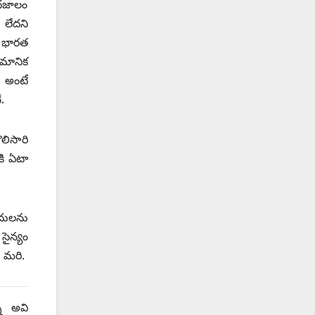
పదజాలం
 లేదని
్య భారత
ైమానిక
. అంటే
.
లిసారి
కి ఏటా
ాదులను
సైన్యం
ే మరి.
ని అవి