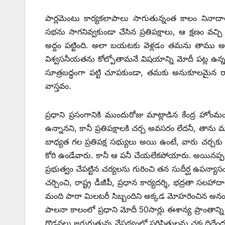
పార్లమెంటు కార్యకలాపాలు సాగుతున్నంత కాలం నినాదాలు
సభను సాగనివ్వకుండా చేసిన ప్రతిపక్షాలు, ఆ క్షణం
అద్దం పట్టింది. అలా బయటకు వెళ్లడం తమను తాము అ
విశ్వసనీయతను కోల్పోతామనే విషయాన్ని మోదీ పట్ల ఉన్న గు
సూత్రబద్ధంగా పట్టి చూపకుండా, తమకు అనుకూలమైన 
వాస్తవం.
ప్రధాని ప్రసంగానికి ముందురోజు మాట్లాడిన కేంద్ర హోంమం
ఉన్నానని, కానీ ప్రతిపక్షాలకి చర్చ అవసరం లేదనీ, తాను
బాధ్యత గల ప్రతిపక్ష సభ్యులు అయి ఉంటే, వారు చర్చకు 
కోరి ఉండేవారు. కానీ ఆ పనీ చేయలేకపోయారు. అయినప్పటికీ
ప్రభుత్వం చేపట్టిన చర్యలను గురించి తన సుదీర్ఘ ఉపన్యా
చర్చించి, రాష్ట్ర డీజీపీ, ప్రధాన కార్యదర్శి, భద్రతా 
మంది పారా మిలటరీ సిబ్బందిని అక్కడ మోహరించిన అనంతర
పాలనా కాలంలో ప్రధాని మోదీ 50సార్లు ఈశాన్య ప్రాంతాన్
గొడవలు జరుగుతున్న నేపథ్యంలో పరిస్థితులను చక్కదిద్