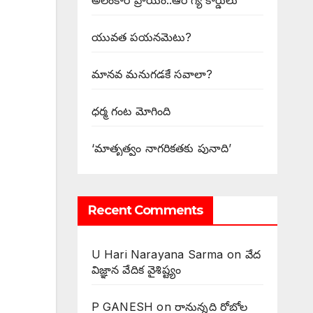
అలంకార ప్రాయం..ఆరోగ్య కార్డులు
యువత పయనమెటు?
మానవ మనుగడకే సవాలా?
ధర్మ గంట మోగింది
‘మాతృత్వం నాగరికతకు పునాది’
Recent Comments
U Hari Narayana Sarma
on
వేద
విజ్ఞాన వేదిక వైశిష్ట్యం
P GANESH
on
‌రానున్నది రోబోల