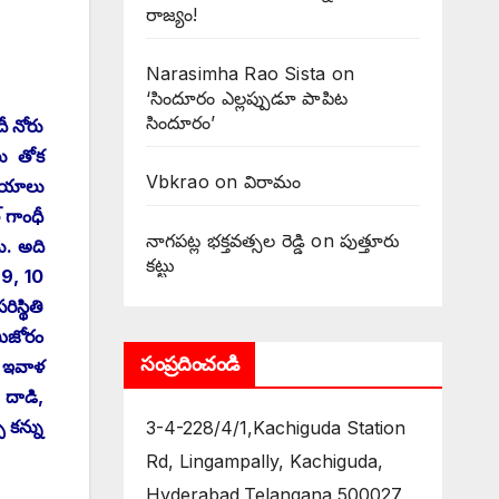
రాజ్యం!
Narasimha Rao Sista
on
‘సిందూరం ఎల్లప్పుడూ పాపిట
సిందూరం’
దీ నోరు
లు తోక
Vbkrao
on
విరామం
ిషయాలు
‌గాంధీ
నాగపట్ల భక్తవత్సల రెడ్డి
on
పుత్తూరు
ు. అది
కట్టు
 9, 10
స్థితి
మిజోరం
సంప్రదించండి
ీ ఇవాళ
 దాడి,
ి కన్ను
3-4-228/4/1,Kachiguda Station
Rd, Lingampally, Kachiguda,
Hyderabad,Telangana 500027