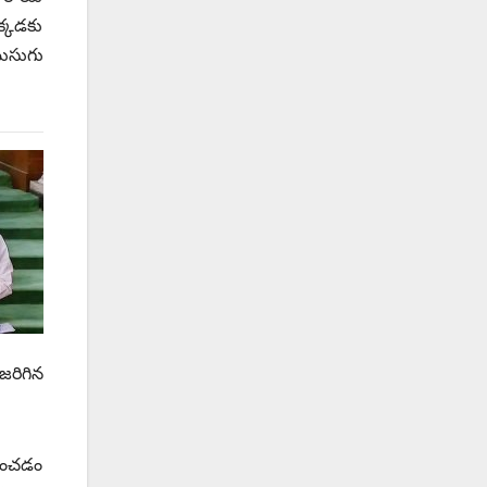
క్కడకు
ముసుగు
జరిగిన
వించడం