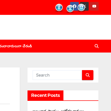
చందాదారులుగా చేరండి
Recent Posts