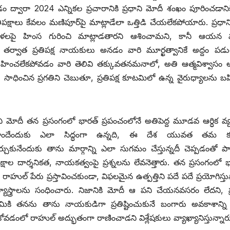
ట్టడం ద్వారా 2024 ఎన్నికల ప్రచారానికి ప్రధాని మోదీ శంఖం పూరించడానిక
రతిపక్షాలు కేవలం మణిపూర్‌పై మాట్లాడేలా ఒత్తిడి చేయలేకపోయారు. ప్రధాని
ో మహిళలపై హింస గురించి మాట్లాడతారని ఆశించామని, కానీ ఆయన మ
‌చేసిన తర్వాత ప్రతిపక్ష నాయకులు అనడం వారి మూర్ఖత్వానికే అద్దం పడు
ో ఊహించలేకపోవడం వారి తెలివి తక్కువతనమనాలో, అతి ఆత్మవిశ్వాసం
 సాధించిన ప్రగతిని చెబుతూ, ప్రతిపక్ష కూటమిలో ఉన్న వైరుధ్యాలను బహ
ాని మోదీ తన ప్రసంగంలో భారత్‌ ‌ప్రపంచంలోనే అతిపెద్ద మూడవ ఆర్ధిక వ్య
ొందేందుకు ఎలా సిద్ధంగా ఉన్నది, ఈ దేశ యువత తమ 
ేర్చుకునేందుకు తాను మార్గాన్ని ఎలా సుగమం చేస్తున్నదీ చెప్పడంతో ప
ిపక్షాల దార్శనికత, నాయకత్వంపై ప్రశ్నలను లేవనెత్తారు. తన ప్రసంగంలో 
రాహుల్‌ ‌పేరు ప్రస్తావించకుండా, విఫలమైన ఉత్పత్తిని పదే పదే ప్రయోగిస్తు
గ్యాస్త్రాలను సంధించారు. నిజానికి మోదీ ఆ పని చేయనవసరం లేదని, ప్ర
ికి తనను తాను నాయకుడిగా ప్రతిష్టించుకునే బంగారు అవకాశాన్ని వ
ోవడంలో రాహుల్‌ అద్భుతంగా రాణించాడని విశ్లేషకులు వ్యాఖ్యానిస్తున్నార