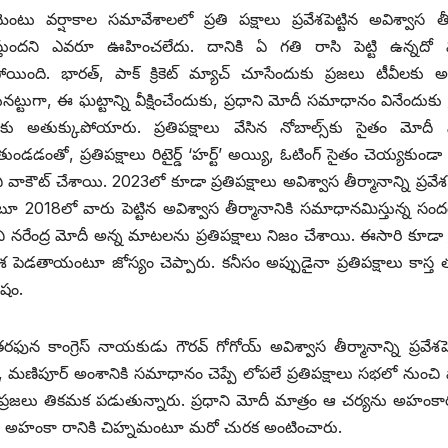
లమెంటు వర్షాకాల సమావేశాలలో ప్రతి పక్షాలు ప్రవేశపెట్టిన అవిశ్వాస తీ
స్తుందని ఎవరూ ఊహించలేదు. దానికి ఏ గతి రాసి పెట్టి ఉన్నదో 
ోయింది. భారత్‌, ‌పాక్‌ ‌క్రికెట్‌ ‌మ్యాచ్‌ ‌చూసేందుకు ప్రజలు టీవీలకు 
ట్టుగా, ఈ ఘట్టాన్ని వీక్షించేందుకు, ప్రధాని మోదీ సమాధానం వినేందుకు 
లకు అతుక్కుపోయారు. ప్రతిపక్షాలు వేసిన నోబాల్స్‌కు సైతం మోదీ సిక
ుండడంతో, ప్రతిపక్షాలు రిటైర్డ్ ‘‌హర్ట్’ అయ్యి, ఓటింగ్‌ ‌సైతం చెయ్యకుం
 వాకౌట్‌ ‌చేశాయి. 2023లో కూడా ప్రతిపక్షాలు అవిశ్వాస తీర్మానాన్ని ప్రవ
 2018లో వారు పెట్టిన అవిశ్వాస తీర్మానానికి సమాధానమిస్తున్న సంద
ని నరేంద్ర మోదీ అన్న మాటలను ప్రతిపక్షాలు నిజం చేశాయి. ఈసారి కూడా ప
వేశ పెడతాయంటూ జోస్యం చెప్పారు. కనీసం అప్పుడైనా ప్రతిపక్షాలు కాస్త
ేషం.
ఫున కాంగ్రెస్‌ ‌నాయకుడు గౌరవ్‌ ‌గోగోయ్‌ అవిశ్వాస తీర్మానాన్ని ప్రవేశపె
, మణిపూర్‌ అం‌శానికి సమాధానం చెప్పే లోపలే ప్రతిపక్షాలు సభలో నుంచి వ
ప్రజలు తికమక పడుతున్నారు. ప్రధాని మోదీ మాత్రం ఆ చర్యను అహంకా
 వారి అహంకా రానికి చిహ్నమంటూ మరో చురక అంటించారు.