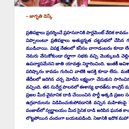
– జాగృతి డెస్క్
‌ప్రతిపక్షాలు ప్రదర్శించే ప్రహసనానికి పార్లమెంట్‌ ‌వేదిక క
విప్పాలంటూ ప్రతిపక్షాలు అత్యున్నత చట్టసభలో చేసిన
ముడిచాయి. విపక్ష నేతలలో కనీసం వాగాడంబరం కూడా ల
నెమరు వేసుకోకుండా దర్జాగా సభకు వచ్చి మొక్కుబడి చెల్ల
ఉపన్యాసమేనని జాతి యావత్తు నిర్ధారించింది. ఇంతకీ అవిశ
పరిష్కారం కావడం గురించి వాటికి ఆసక్తి కూడా లేదు. మ
‌తేదీలలో జరిగిన చర్చ మోదీని లక్ష్యంగా చేసుకుని సాగించ
వచ్చింది. తన సుదీర్ఘ పాలనలో ఈశాన్య భారత్‌ను కాంగ్రెస
ప్రజల మీద వైమానిక దాడి చేయించిన పార్టీ అక్కడి ప్రజల 
ఉగ్రవాదులను విడిపించుకుపోవడానికి వచ్చిన మహిళలపై 
పంజాబ్‌లో స్వర్ణాలయం మీద సైనిక దాడి జరిపిన ఘనత కాంగ్రెస
లొట్టపోయిన చందంగా బయటపడింది. నిజానికి ఇదొక మ