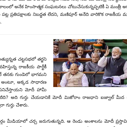
నా కాలంలో అనేక హింసాత్మక సంఘటనలు చోటుచేసుకున్నప్పటికీ ఏ మంత్రీ అ
 పట్ల ప్రతిపక్షాలకు నిబద్ధత లేదని, మణిపూర్‌ అనేది వారికొక రాజకీయ 
.
యున్నత చట్టసభలో తర్జని
ిస్తున్న రాజకీయ పార్టీకీ
టే తనకు గుండెలో భాగమని
ని అంటూ, అక్కడ సాధారణ
సి పనిచేస్తాయని మోదీ హామీ
ాంటిది? అది గుర్తు చేయడానికే మోదీ మిజోరాం రాజధాని ఐజ్వాల్‌ ‌మీద 
 గుర్తు చేశారు.
్గం మీడియాలో చర్చ జరుగుతున్నది. ఆ రెండు అంశాలను మోదీ ప్రస్తా