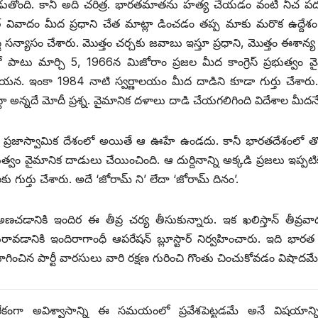
్లాడుతోంది. కానీ అది చరిత్ర. భారతమాతను హత్య చేయడం వంటి నీచ 
వివాదం మీద ప్రధాని చేత మాట్లా డించడం తప్ప మాకు మరొక ఉద్దేశం
ే అస్త్ర సన్యాసం చేశారు. మొత్తం చర్చకు జవాబు ఇస్తూ ప్రధాని, మొత్తం ఈశాన
నితో పాటు మార్చి 5, 1966న మిజోరాం ప్రజల మీద కాంగ్రెస్‌ ‌ప్రభుత్వం వ
ాయన. ఇంకా 1984 నాటి స్వర్ణాలయం మీద దాడిని కూడా గుర్తు చేశారు
్టా అన్నదే మోదీ ప్రశ్న. వైమానిక దళాలు దాడి చేయగలిగింది విదేశాల మీదనే
. ప్రజాస్వామిక దేశంలో అయితే ఆ ఊహే ఉండదు. కానీ భారతదేశంలో తొ
ుత్వం వైమానిక దాడులు చేయించింది. ఆ దుర్దినాన్ని అక్కడి ప్రజలు ఇప్పటి
కు గుర్తు చేశారు. అదే ‘జోరామ్‌ ‌ని’ లేదా ‘జోరామ్‌ ‌దినం’.
ానికి ఇందిర ఈ తీవ్ర చర్య తీసుకున్నారు. ఇక ఖలిస్తాన్‌ ‌తీవ్రవ
ానికి ఇందిరాగాంధీ ఆపరేషన్‌ ‌బ్లూస్టార్‌ ‌నిర్వహించారు. ఇది భారత 
ోగించిన పార్టీ వారసులు వారి రక్షణ గురించి గొంతు చించుకోవడం విషాదమ
్యతిరేకంగా అవిశ్వాసాన్ని ఈ సమయంలో ప్రవేశపెట్టడమే అనే విషయాన్