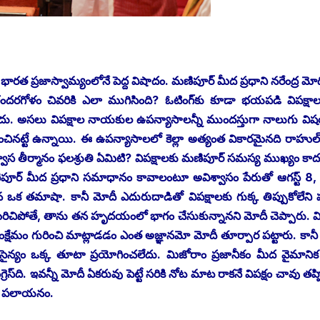
ావడం భారత ప్రజాస్వామ్యంలోనే పెద్ద విషాదం. మణిపూర్‌ ‌మీద ప్రధాని నరేంద్ర మో
 గందరగోళం చివరికి ఎలా ముగిసింది? ఓటింగ్‌కు కూడా భయపడి విపక్షా
ేదు. అసలు విపక్షాల నాయకుల ఉపన్యాసాలన్నీ ముందస్తుగా నాలుగు వ
ించినట్టే ఉన్నాయి. ఈ ఉపన్యాసాలలో కెల్లా అత్యంత వికారమైనది రాహుల్‌ 
్వాస తీర్మానం ఫలశ్రుతి ఏమిటి? విపక్షాలకు మణిపూర్‌ ‌సమస్య ముఖ్యం కాద
ణిపూర్‌ ‌మీద ప్రధాని సమాధానం కావాలంటూ అవిశ్వాసం పేరుతో ఆగస్ట్ 8,
ిన ఒక తమాషా. కానీ మోదీ ఎదురుదాడితో విపక్షాలకు గుక్క తిప్పుకోలేని పరి
్‌ ‌మరిచిపోతే, తాను తన హృదయంలో భాగం చేసుకున్నానని మోదీ చెప్పారు. 
సంక్షేమం గురించి మాట్లాడడం ఎంత అజ్ఞానమో మోదీ తూర్పార పట్టారు. కాన
సైన్యం ఒక్క తూటా ప్రయోగించలేదు. మిజోరాం ప్రజానీకం మీద వైమానిక
్‌ది. ఇవన్నీ మోదీ ఏకరువు పెట్టే సరికి నోట మాట రాకనే విపక్షం చావు తప్ప
హా పలాయనం.