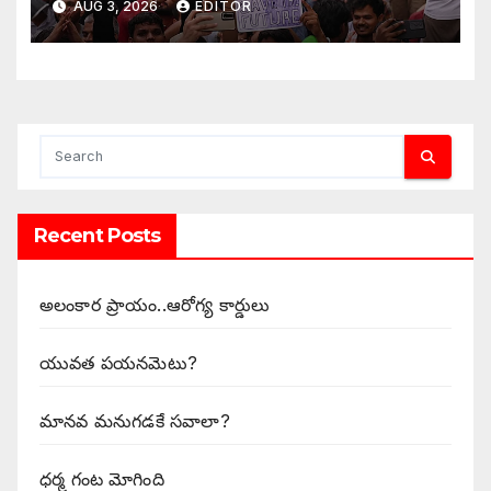
AUG 3, 2026
EDITOR
Recent Posts
అలంకార ప్రాయం..ఆరోగ్య కార్డులు
యువత పయనమెటు?
మానవ మనుగడకే సవాలా?
ధర్మ గంట మోగింది