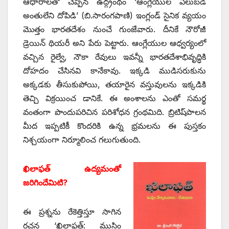
ఆధారాలతో చెప్పిన ఉద్గ్రంథం ‘ఆంగ్లేయుల ఏలుబడి
అంతులేని దోపిడి’ (బి.సారంగపాణి) ఇంగ్లండ్‌ ‌సైనిక వ్యయం
మొత్తం భారతదేశం నుంచే గుంజేవారు. దీనికే నౌరోజీ
డ్రెయిన్‌ ‌థియరీ అని పేరు పెట్టారు. ఆంగ్లేయుల ఆధ్వర్యంలో
వచ్చిన రైల్వే, నౌకా రేవులు ఇవన్నీ భారతదేశాభివృద్ధికి
దోహదం చేసినవి కానేకావు. ఇక్కడి ముడిసరుకును
అక్కడకు తీసుకుపోయి, తయారైన వస్తువులను ఇక్కడికి
తెచ్చి విక్రయించ డానికే. ఈ అంశాలను ఎంతో సమర్థ
వంతంగా పొందుపరిచిన పరిశోధన గ్రంథమిది. బ్రిటిష్‌పాలన
మీద ఇప్పటికీ కొందరికి ఉన్న భ్రమలను ఈ పుస్తకం
నిశ్చయంగా నిర్మూలించ గలుగుతుంది.
ఖిలాఫత్‌ ఉద్యమంతో
జరిగిందేమిటి?
ఈ ప్రశ్నను రేకెత్తిస్తూ సాగిన
రచన ‘ఖిలాఫత్‌: ‌ముస్లిం