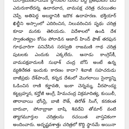
ఎదురుకాలేదన్న ఉదారవాద, వామపక్ష చరిత్ర రచయితల
చెప్పే అతిపెద్ద అబద్ధానికి ఇదొక ఉదాహరణ. భక్తియార్‌
‌ఖిల్జీని అస్సాంలో ఎదిరించిన, నిలువరించిన పృథు చరిత్ర
కూడా మనకు తెలియదు. విదేశాలలో ఉండి దేశ
స్వాతంత్య్రం కోసం పోరాడిన ఆజాద్‌ ‌హింద్‌ ‌ఫౌజ్‌ ‌తరఫున
గూఢచారిగా పనిచేసిన సరస్వతి రాజమణి గాథ చరిత్ర
పుటలకు ఎందుకు ఎక్కలేదు. ఆనాడు కాంగ్రెస్‌కీ,
వామపక్షవాదులకీ సుభాశ్‌ ‌చంద్ర బోస్‌ అం‌టే ఉన్న
వ్యతిరేకత ఇందుకు కారణం కాదా? శివాజీ సహచరుడు
బాజీప్రభు దేశ్‌పాండే, కన్నడ దేశంలో మొగలాయి సైన్యాన్ని
ఓడించిన రాణి కర్ణావతి, ఇంకా చెన్నమ్మ, వీరపాండ్య
కట్టబ్రహ్మన, కన్హోజీ ఆంగ్రే, హేమచంద్ర విక్రమాదిత్య, కుయిలీ,
తారాబాయి భోంస్లే, బాజీ రౌత్‌, ‌తిరోత్‌ ‌సింగ్‌, ‌కనకలత
బారువా, పోనాబ్రాజా బాషి, శివదేవి తోమార్‌ ‌వంటి
త్యాగమూర్తుల చరిత్రలను రచయిత వాస్తవికంగా
అందించారు. అదృష్టవశాత్తు చరిత్రలో కొద్ది స్థానమే అయినా