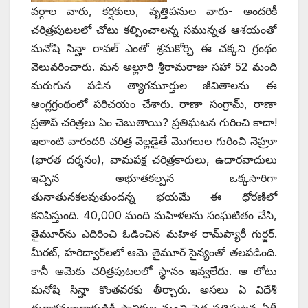
వర్గాల వారు, కర్షకులు, వృత్తిపనుల వారు- అందరికీ
చరిత్రపుటలలో చోటు కల్పించాలన్న సమున్నత ఆశయంతో
మనోషి సిన్హా రావల్‌ ఎం‌తో శ్రమకోర్చి ఈ చక్కని గ్రంథం
వెలువరించారు. మన అల్లూరి శ్రీరామరాజు సహా 52 మంది
మరుగున పడిన త్యాగమూర్తుల జీవితాలను ఈ
ఆంగ్లగ్రంథంలో పరిచయం చేశారు. రాణా సంగ్రామ్‌, ‌రాణా
ప్రతాప్‌ ‌చరిత్రలు ఏం చెబుతాయి? ప్రతిఘటన గురించి కాదా!
ఇలాంటి వారందరి చరిత్ర వెల్లడైతే మొగలుల గురించి నెహ్రూ
(భారత దర్శనం), వామపక్ష చరిత్రకారులు, ఉదారవాదులు
ఇచ్చిన అభూతకల్పన ఒక్కసారిగా
తునాతునకలవుతుందన్న భయమే ఈ ధోరణిలో
కనిపిస్తుంది. 40,000 మంది మహిళలను సంఘటితం చేసి,
తైమూర్‌ను ఎదిరించి ఓడించిన మహిళ రామ్‌ప్యారీ గుర్జర్‌.
‌మీరట్‌, ‌హరిద్వార్‌లలో ఆమె తైమూర్‌ ‌సైన్యంతో తలపడింది.
కానీ ఆమెకు చరిత్రపుటలలో స్థానం ఇవ్వలేదు. ఆ లోటు
మనోషి సిన్హా కొంతవరకు తీర్చారు. అసలు ఏ విదేశీ
దురాక్రమణదారుడికీ స్థానికుల నుంచి పెద్ద ప్రతిఘటన ఏదీ