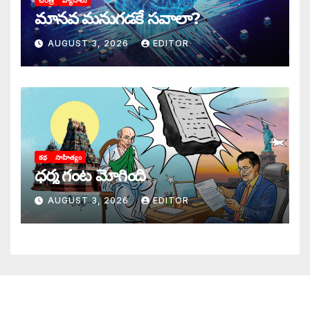
చరిత్ర
వ్యాసాలు
మానవ మనుగడకే సవాలా?
AUGUST 3, 2026
EDITOR
కథ
సాహిత్యం
ధర్మ గంట మోగింది
AUGUST 3, 2026
EDITOR