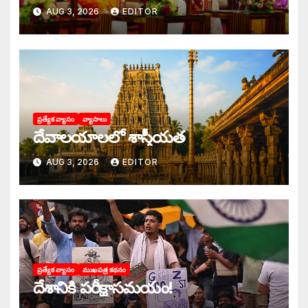
AUG 3, 2026
EDITOR
ప్రత్యేక వ్యాసం
వ్యాసాలు
దేవాలయాలలో శాస్త్రీయత
AUG 3, 2026
EDITOR
ప్రత్యేక వ్యాసం
ముఖపత్ర కథనం
దేశానికి పరీక్షాసమయం!