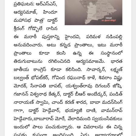
ప్రతిఘటన: ఆర్‌ఎస్‌ఎస్‌,
ఆర్యసమాజ్‌, ‌హిందూ
మహాసభ పాత్ర’ డాక్టర్‌
శ్రీ‌రంగ్‌ ‌గోడ్బొలే రాసిన
ఈ మరాఠీ పుస్తకాన్ని హైందవి, పరిమళ నడింపల్లి
అనువదించారు. అటు కన్నడ ప్రాంతాలు, ఇటు మరాఠీ
ప్రాంతాలు కూడా కలసి ఉన్న ఈ సంస్థానంలో
తిరుగుబాటును రగిలించినది ఆర్యసమాజమే. భారత
జాతీయ కాంగ్రెస్‌ ‌కూడా కలిసింది. సావార్కర్‌, ‌లక్ష్మణ్‌
‌బల్వంత్‌ ‌భోపట్‌కర్‌, ‌గోవింద రఘునాథ్‌ ‌కాళే, శివరాం విష్ణు
మోదక్‌, ‌సేనాపతి బాపట్‌, ‌యశ్వంత్‌రావు దిగంబర్‌ ‌జోషి,
గజానన్‌ ‌విశ్వనాథ కేత్కర్‌, ‌డాక్టర్‌ ‌బీఆర్‌ అం‌బేడ్కర్‌, ‌పండిత్‌
‌నారాయణ్‌ ‌స్వామి, చాంద్‌ ‌కరణ్‌ ‌శారద, బాబా మదన్‌సింగ్‌
‌గాగా, డాక్టర్‌ ‌హెడ్గేవార్‌, ‌భయ్యాజీ దాణి, వామన్‌రావ్‌
‌హెడ్గేవారు,బాబూరావ్‌ ‌మోరే, వేలాదిమంది స్వయంసేవకులు
ఇందులో పాలు పంచుకున్నారు. ఆ వివరాలను ఈ చిన్న
పుస్తకం క్లుప్తంగా అందిస్తుంది. ఏడు అధ్యాయాలలో