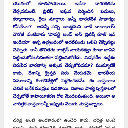
యుగంలో కూలిపోయాయి. ఇదేనా నాగరికతను
నేర్పడమంటే. బ్రిటిష్‌ ఇక్కడ నిర్మించిన బడులు,
కర్మాగారాలు, రైలు మార్గాలు అన్నీ భారతదేశ సౌభాగ్యం
కోసమేనా? అవన్నీ పచ్చి అబద్ధమని నాడే దాదాభాయ్‌
‌నౌరోజీ వంటివారు ‘పావర్టీ అండ్‌ అన్‌ ‌బ్రిటిష్‌ ‌రూల్‌ ఇన్‌
ఇం‌డియా’ అన్న ఉద్గ్రంథంలో అరటిపండు ఒలిచి చెప్పినట్టు
చెప్పారు. కానీ తొలితరం కాంగ్రెస్‌ ‌నాయకత్వం కూడా దానిని
పట్టించుకోవలసినంతగా పట్టించుకోలేదు. మిషనరీల ఉద్దేశం
నిరుపేద భారతాన్ని అక్కున చేర్చుకోవడమా? ముమ్మాటికీ
కాదు. దేశాన్ని క్రైస్తవ పరం చేయడమే. భారతీయ
సమాజాన్ని కూకటివేళ్లతో పెళ్లగించడమే. ఈ వాస్తవాలు
చెబితే అనేక ముద్రలు పడతాయి. నిజాలు పాఠ్య పుస్తకాలలో
చేర్చబోతే కాషాయీకరణ గోల మొదలవుతుంది. అయినా అ
చారిత్రక వాస్తవాలన్నీ ఇప్పుడు వెలుగు చూస్తున్నాయి.
చరిత్ర అంటే అంధకారంలో ఉంచేది కాదు. చరిత్ర అంటే
గతాన్ని చూసి గర్వించేది మాత్రమే కాదు. చరిత్రలో ఎక్కడ