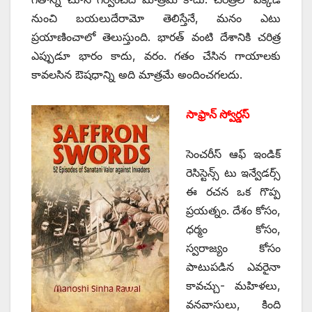
నుంచి బయలుదేరామో తెలిస్తేనే, మనం ఎటు
ప్రయాణించాలో తెలుస్తుంది. భారత్‌ ‌వంటి దేశానికి చరిత్ర
ఎప్పుడూ భారం కాదు, వరం. గతం చేసిన గాయాలకు
కావలసిన ఔషధాన్ని అది మాత్రమే అందించగలదు.
సాఫ్రాన్‌ ‌స్వోర్డస్
‌సెంచరీస్‌ ఆఫ్‌ ఇం‌డిక్‌
‌రెసిస్టెన్స్ ‌టు ఇన్వేడర్స్
ఈ ‌రచన ఒక గొప్ప
ప్రయత్నం. దేశం కోసం,
ధర్మం కోసం,
స్వరాజ్యం కోసం
పాటుపడిన ఎవరైనా
కావచ్చు- మహిళలు,
వనవాసులు, కింది