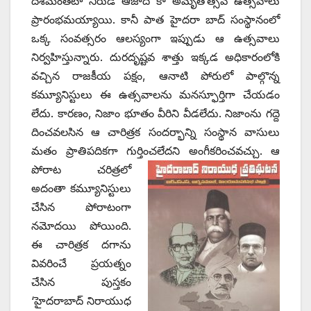
దేశమంతటా నిరుడే ఆజాదీ కా అమృతోత్సవ్‌ ఉత్సవాలు
ప్రారంభమయ్యాయి. కానీ పాత హైదరా బాద్‌ ‌సంస్థానంలో
ఒక్క సంవత్సరం ఆలస్యంగా ఇప్పుడు ఆ ఉత్సవాలు
నిర్వహిస్తున్నారు. దురదృష్టవ శాత్తు ఇక్కడ అధికారంలోకి
వచ్చిన రాజకీయ పక్షం, ఆనాటి పోరులో పాల్గొన్న
కమ్యూనిస్టులు ఈ ఉత్సవాలను మనస్ఫూర్తిగా చేయడం
లేదు. కారణం, నిజాం భూతం వీరిని వీడలేదు. నిజాంను గద్దె
దించవలసిన ఆ చారిత్రక సందర్భాన్ని సంస్థాన వాసులు
మతం ప్రాతిపదికగా గుర్తించలేదని అంగీకరించవచ్చు. ఆ
పోరాట
చరిత్రలో
అదంతా కమ్యూనిస్టులు
చేసిన పోరాటంగా
నమోదయి పోయింది.
ఈ చారిత్రక దగాను
వివరించే ప్రయత్నం
చేసిన పుస్తకం
‘హైదరాబాద్‌ ‌నిరాయుధ