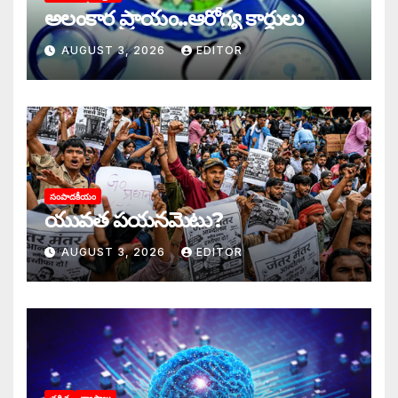
అలంకార ప్రాయం..ఆరోగ్య కార్డులు
AUGUST 3, 2026
EDITOR
సంపాదకీయం
యువత పయనమెటు?
AUGUST 3, 2026
EDITOR