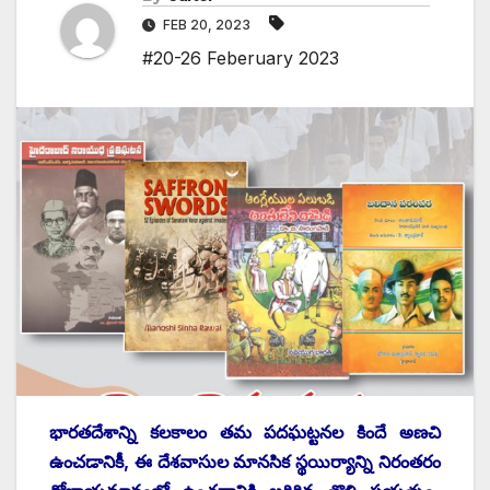
FEB 20, 2023
#20-26 Feberuary 2023
భారతదేశాన్ని కలకాలం తమ పదఘట్టనల కిందే అణచి
ఉంచడానికీ, ఈ దేశవాసుల మానసిక స్థయిర్యాన్ని నిరంతరం