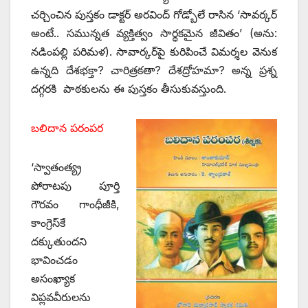
చర్చించిన పుస్తకం డాక్టర్‌ అరవింద్‌ ‌గోడ్బోలే రాసిన ‘సావర్కర్‌
అం‌టే.. సమున్నత వ్యక్తిత్వం సార్థకమైన జీవితం’ (అను:
నడింపల్లి పరిమళ). సావార్కర్‌పై కురిపించే విమర్శల వెనుక
ఉన్నది దేశభక్తా? చారిత్రకతా? దేశద్రోహమా? అన్న ప్రశ్న
దగ్గరకి పాఠకులను ఈ పుస్తకం తీసుకువస్తుంది.
బలిదాన పరంపర
‘స్వాతంత్య్ర
పోరాటపు పూర్తి
గౌరవం గాంధీజీకి,
కాంగ్రెస్‌కే
దక్కుతుందని
భావించడం
అసంఖ్యాక
విప్లవవీరులను