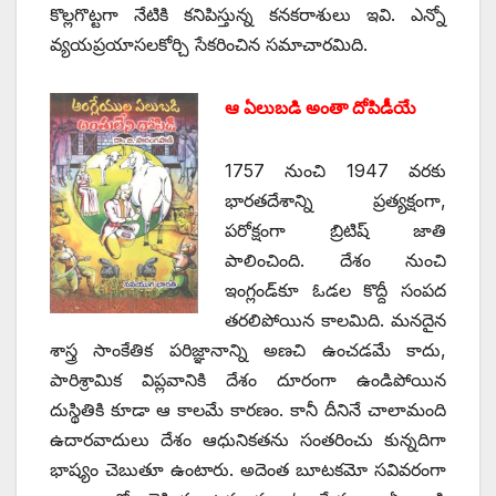
కొల్లగొట్టగా నేటికి కనిపిస్తున్న కనకరాశులు ఇవి. ఎన్నో
వ్యయప్రయాసలకోర్చి సేకరించిన సమాచారమిది.
ఆ ఏలుబడి అంతా దోపిడీయే
1757 నుంచి 1947 వరకు
భారతదేశాన్ని ప్రత్యక్షంగా,
పరోక్షంగా బ్రిటిష్‌ ‌జాతి
పాలించింది. దేశం నుంచి
ఇంగ్లండ్‌కూ ఓడల కొద్దీ సంపద
తరలిపోయిన కాలమిది. మనదైన
శాస్త్ర సాంకేతిక పరిజ్ఞానాన్ని అణచి ఉంచడమే కాదు,
పారిశ్రామిక విప్లవానికి దేశం దూరంగా ఉండిపోయిన
దుస్థితికి కూడా ఆ కాలమే కారణం. కానీ దీనినే చాలామంది
ఉదారవాదులు దేశం ఆధునికతను సంతరించు కున్నదిగా
భాష్యం చెబుతూ ఉంటారు. అదెంత బూటకమో సవివరంగా