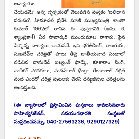
అన్యాయం
చేయడమే’ అన్న దృక్పథంతో వెలువడిన పుస్తకం ‘బలిదాన
పరంపర’. హిమాచల్‌ ‌ప్రదేశ్‌ ‌మాజీ ముఖ్యమంత్రి శాంతా
కుమార్‌ 1962‌లో రాసిన ఈ పుస్తకానికి (అను: కె.
శ్యాంప్రకాశ్‌) ‌వీర సావార్కర్‌ ‌ముందుమాట రాశారు. పైన
పేర్కొన్న వాక్యాలు ఆయనవే. ఇది భగత్‌సింగ్‌, ‌రాజగురు,
సుఖదేవ్‌ల చరిత్రతో పాటు తీవ్ర జాతీయవాద పంథాలో
నడిచిన వాసుదేవ్‌ ‌బల్వంత్‌ ‌ఫాడ్కే, కూకారాం సింగ్‌,
‌చాపేకర్‌ ‌సోదరులు, మదన్‌లాల్‌ ‌ధీంగ్రా, గేందాలాల్‌ ‌దీక్షిత్‌
‌వంటి ఎందరో చరిత్ర పుటలకు చేరని ధన్యజీవుల చరిత్రలను
అందిస్తుంది.
(ఈ వ్యాసాలలో ప్రస్తావించిన పుస్తకాలు కావలసినవారు
సాహిత్యనికేతన్‌, ‌నవయుగభారతి సంస్థలతో
సంప్రదించవచ్చు. 040-27563236, 9290127329)