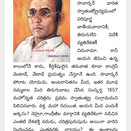
‌సావార్కర్‌ ‌భారత
స్వాతంత్య్రోద్యమంలో
పరిపూర్ణ
జాతీయవాదానికీ,
తిరుగులేని విదేశీ
వ్యతిరేకతకీ
చిరునామా. కానీ
ఆయన జీవించి ఉన్న
కాలంలోనే కాదు, కీర్తిశేషులైన తరువాత కూడా కాంగ్రెస్‌
‌వెంటాడే, వేటాడే ప్రయత్నం చేస్తూనే ఉంది. సావార్కర్‌
‌పోరాట యోధుడు. అంటరానితనం మీద, ఇతర మూఢ
నమ్మకాల మీద తిరుగుబాటు చేసిన సంస్కర్త. 1857
మహోన్నత చరిత్రను ప్రథమ స్వాతంత్య్ర సంగ్రామమని
పిలిచినవారు. వక్త. మహా రచయిత. ఆయన మీద ఎందుకీ
అక్కసు? నెహ్రూ,గాంధీజీల మార్గానికి వ్యతిరేకంగా నడిచిన
ఎంతటి దేశభక్తి పరుడు, చరిత్రపురుషుడు అయినా వారిని
నిందించడం ఎంతవరకు న్యాయం? ఈ అంశాలను