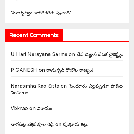
‘మాతృత్వం నాగరికతకు పునాది’
Recent Comments
U Hari Narayana Sarma
on
వేద విజ్ఞాన వేదిక వైశిష్ట్యం
P GANESH
on
‌రానున్నది రోబోల రాజ్యం!
Narasimha Rao Sista
on
‘సిందూరం ఎల్లప్పుడూ పాపిట
సిందూరం’
Vbkrao
on
విరామం
నాగపట్ల భక్తవత్సల రెడ్డి
on
పుత్తూరు కట్టు