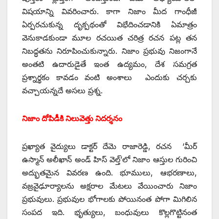
విషయాన్ని వివరించారు. కాగా నిజాం మీద గాంధీజీ
ఏర్పరచుకున్న దృక్పథంతో విభేదించడానికి ఏమాత్రం
వెనుకాడకుండా మూల రచయిత చరిత్ర రచన పట్ల తన
నిబద్ధతను నిరూపించుకున్నారు. నిజాం ప్రభువు నిజంగానే
అంతటి ఉదారుడైతే ఇంత ఉద్యమం, దేశ సమగ్రత
ప్రశ్నార్థకం కావడం వంటి అంశాలు ఎందుకు చర్చకు
వచ్చాయన్నదే అసలు ప్రశ్న.
నిజాం దోపిడీకి నిలువెత్తు నిదర్శనం
ప్రఖ్యాత వైద్యులు డాక్టర్‌ ‌దేమె రాజారెడ్డి, రచన ‘మీర్‌
ఉస్మాన్‌ అలీఖాన్‌ అం‌డ్‌ ‌హిస్‌ ‌వెల్త్’‌లో నిజాం ఆస్తుల గురించి
అద్భుతమైన వివరణ ఉంది. భూములు, ఆభరణాలు,
వజ్రవైఢూర్యాలను అక్షరాల మేటలు వేయించారు నిజాం
ప్రభువులు. ప్రభువుల భోగాలకు పోయినంత పోగా మిగిలిన
సంపద ఇది. భృత్యులు, బంధువులు కొల్లగొట్టినంత