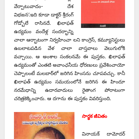
వేర్పాటువాదం- దేశ
విభజన’.ఇది కూడా డాక్టర్‌ శ్రీ‌రంగ్‌
‌గోడ్బోలే రాసినదే. ఖిలాఫత్‌
ఉద్యమం వందేళ్ల సందర్భాన్ని
చాలా ఆర్భాటంగా నిర్వహించా లని కాంగ్రెస్‌, ‌కమ్యూనిస్టులు
ఉబలాటపడిన వేళ చాలా వాస్తవాలు వెలుగులోకి
వచ్చాయి. ఆ అంశాల సంకలనమే ఈ పుస్తకం. ఖిలాఫత్‌
ఉద్యమంతో ఎంతటి అవాంఛనీయ ధోరణులు ప్రవేశించాయో
చెప్పాలంటే మలబార్‌లో జరిగిన హింసను చూపవచ్చు. కానీ
ఖిలాఫత్‌ ఉద్యమం సమయంలోనే జరిగిన ఈ హిందూ
నరమేధాన్ని ఉదారవాదులు రైతాంగ పోరాటంగా
చరిత్రకెక్కించారు. ఆ దగాను ఈ పుస్తకం వివరిస్తుంది.
సార్థక జీవితం
వినాయక్‌ ‌దామోదర్‌