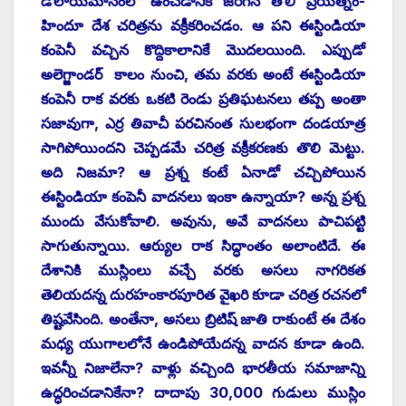
డోలాయమానంలో ఉంచడానికి జరిగిన తొలి ప్రయత్నం-
హిందూ దేశ చరిత్రను వక్రీకరించడం. ఆ పని ఈస్టిండియా
కంపెనీ వచ్చిన కొద్దికాలానికే మొదలయింది. ఎప్పుడో
అలెగ్జాండర్‌ ‌కాలం నుంచి, తమ వరకు అంటే ఈస్టిండియా
కంపెనీ రాక వరకు ఒకటి రెండు ప్రతిఘటనలు తప్ప అంతా
సజావుగా, ఎర్ర తివాచీ పరచినంత సులభంగా దండయాత్ర
సాగిపోయిందని చెప్పడమే చరిత్ర వక్రీకరణకు తొలి మెట్టు.
అది నిజమా? ఆ ప్రశ్న కంటే ఏనాడో చచ్చిపోయిన
ఈస్టిండియా కంపెనీ వాదనలు ఇంకా ఉన్నాయా? అన్న ప్రశ్న
ముందు వేసుకోవాలి. అవును, అవే వాదనలు పాచిపట్టి
సాగుతున్నాయి. ఆర్యుల రాక సిద్ధాంతం అలాంటిదే. ఈ
దేశానికి ముస్లింలు వచ్చే వరకు అసలు నాగరికత
తెలియదన్న దురహంకారపూరిత వైఖరి కూడా చరిత్ర రచనలో
తిష్టవేసింది. అంతేనా, అసలు బ్రిటిష్‌ ‌జాతి రాకుంటే ఈ దేశం
మధ్య యుగాలలోనే ఉండిపోయేదన్న వాదన కూడా ఉంది.
ఇవన్నీ నిజాలేనా? వాళ్లు వచ్చింది భారతీయ సమాజాన్ని
ఉద్ధరించడానికేనా? దాదాపు 30,000 గుడులు ముస్లిం