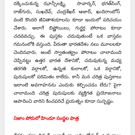
దక్కించుకున్న ఝాన్సీలక్ష్మి, సావార్కర్‌, ‌భగత్‌సింగ్‌,
‌రాజ్‌గురు, సుఖదేవ్‌, ‌చంద్రశేఖర్‌ ఆజాద్‌, ‌ఖుదిరాంబోస్‌
‌వంటి కొందరి జీవితాశయాలను కూడా ఇందులో పరిచయం
చేశారు. అలాగే బిష్ణోయిలు, గుర్జర్ల పోరాటం కూడా
చదవవచ్చు. ఈ పుస్తకం చదువుతుంటే ఒక వాస్తవం
గమనంలోకి వస్తుంది. వీరంతా భారతదేశం నలు మూలలకూ
చెందినవారు. అంటే స్వాతంత్య్రం పోరాటం చాలామంది
చెప్పినట్టు ఉత్తర భారత దేశానికో, చదువుకున్న మధ్య
తరగతి వర్గాలకో, ఉన్నత కులాలకో, ఒక వర్గానికో,
పురుషులకో పరిమితం కాలేదు. కానీ మన చరిత్ర పుస్తకాలు
ఇలాంటి అవగాహనను ఎందుకు కల్పించడం లేదు? పైగా
చాలామంది చరిత్ర పురుషులకు వ్యక్తిగత ప్రయోజనాలు
ఆపాదించి వారిని కించపరిచే ప్రయత్నం కూడా సుస్పష్టం.
నిజాం పోరులో హిందూ సంస్థల పాత్ర