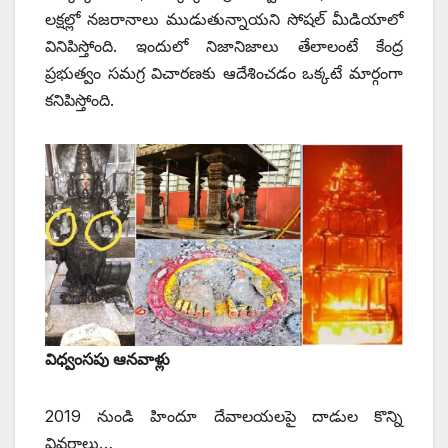
లక్షల్లో నజరానాలు ముడుతున్నాయని సోషల్‌ ‌మీడియాలో
వినిపిస్తోంది. ఇందులో నిజానిజాలు తేలాలంటే కేంద్ర
ప్రభుత్వం సమగ్ర విచారణకు ఆదేశించడం ఒక్కటే మార్గంగా
కనిపిస్తోంది.
విధ్వంసపు ఆనవాళ్లు
2019 నుండి హిందూ దేవాలయలపై దాడుల కొన్ని
వివరాలు…