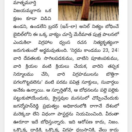
మాతృమూర్తి
విజయమ్మగారు ఒక
క్షణం కూడా విడిచి
ఉండని, ఉండలేని బ్రదర్‌ (ఇన్‌-‌లా) అనిల్‌ ‌నిత్యం బోధించే
బైబిల్‌లోని ఈ ఒక్క వాక్యం చూస్తే మేరీమాత పుత్ర పాలనలో
ఎందుకిలా విగ్రహాల ధ్వంస రచన నిత్యకృత్యంగా
జరుగుతుందో అర్థమవుతుంది. ‘నిర్గమ కాండము 23, 24:
వారి దేవతలకు సాగిలపడకుము, వాటిని పూజింపకుము,
వారి క్రియల వంటి క్రియలు చేయక, వారిని తప్పక
నిర్మూలము చేసి, వారి విగ్రహములను బొత్తిగా
పగలగొట్టవలెను’ వంటి పరమ పవిత్ర సూక్తులు, సువార్తలు
అనేకం ఉన్నాయి. ఆ స్ఫూర్తితోనే, ఆ బోధనలను పల్లె పల్లెకు
పట్టుకుపోయేందుకు, క్రైస్తవుల మనసులో చొప్పించేందుకు
జగన్మోహన్‌రెడ్డి ప్రభుత్వం అధికారంలోకి రాగానే దేశంలో
మరెక్కడా లేని విధంగా పాస్టర్లను నియమించింది. వీరంతా
ఊరూరా ఇదే బోధిస్తున్నారు. ఇది ఆరోపణ కాదు, నిజం.
ఒక్కొక్క దాడికి, ఒక్కొక్క విగ్రహ ధ్వంసానికి, వేలు కాదు