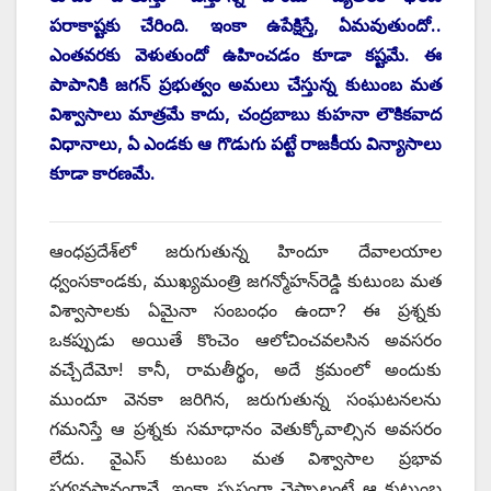
పరాకాష్టకు చేరింది. ఇంకా ఉపేక్షిస్తే, ఏమవుతుందో..
ఎంతవరకు వెళుతుందో ఉహించడం కూడా కష్టమే. ఈ
పాపానికి జగన్‌ ‌ప్రభుత్వం అమలు చేస్తున్న కుటుంబ మత
విశ్వాసాలు మాత్రమే కాదు, చంద్రబాబు కుహనా లౌకికవాద
విధానాలు, ఏ ఎండకు ఆ గొడుగు పట్టే రాజకీయ విన్యాసాలు
కూడా కారణమే.
ఆంధప్రదేశ్‌లో జరుగుతున్న హిందూ దేవాలయాల
ధ్వంసకాండకు, ముఖ్యమంత్రి జగన్మోహన్‌రెడ్డి కుటుంబ మత
విశ్వాసాలకు ఏమైనా సంబంధం ఉందా? ఈ ప్రశ్నకు
ఒకప్పుడు అయితే కొంచెం ఆలోచించవలసిన అవసరం
వచ్చేదేమో! కానీ, రామతీర్థం, అదే క్రమంలో అందుకు
ముందూ వెనకా జరిగిన, జరుగుతున్న సంఘటనలను
గమనిస్తే ఆ ప్రశ్నకు సమాధానం వెతుక్కోవాల్సిన అవసరం
లేదు. వైఎస్‌ ‌కుటుంబ మత విశ్వాసాల ప్రభావ
పర్యవసానంగానే, ఇంకా స్పష్టంగా చెప్పాలంటే ఆ కుటుంబ