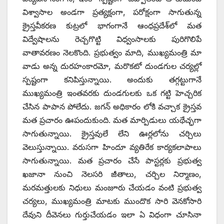
విశ్వాసాల అండగా ప్రత్యక్షంగా, పరోక్షంగా సాగుతున్న
క్రైస్తవీకరణ కుట్రలో భాగంగానే ఆంధప్రదేశ్‌లో మత
విద్వేషాలను రెచ్చగొట్టి విధ్వంసాలకు పురిగొలిపే
వాతావరణం నెలకొంది. ప్రభుత్వం మాది, ముఖ్యమంత్రి మా
వాడు అన్న దురహంకారమో, మరొకటో దుండగుల చర్యల్లో
స్పష్టంగా కనిపిస్తున్నాయి. అందుకు తగ్గట్టుగానే
ముఖ్యమంత్రి ఇంతవరకు దుండగులకు ఒక గట్టి హెచ్చరిక
చేసిన పాపాన పోలేదు. జగన్‌ అధికారం లోకి వచ్చాక క్రైస్తవ
మత ప్రచారం ఊపందుకుంది. మత మార్పిడులు యథేచ్ఛగా
సాగుతున్నాయి. క్రైస్తవులే లేని ఊర్లలోను చర్చిలు
వెలుస్తున్నాయి. వరుసగా హిందూ వ్యతిరేక కార్యకలాపాలు
సాగుతున్నాయి. మత ప్రచారం చేసే పాస్టర్లకు ప్రభుత్వ
ఖజానా నుంచి నెలసరి జీతాలు, చర్చిల నిర్మాణం,
మరమత్తులకు నిధులు మంజూరు చేయడం వంటి ప్రభుత్వ
చర్యలు, ముఖ్యమంత్రి మాటకు ముందొక సారి వెనకోసారి
దేవుని దీవెనలు గుర్తుచేయడం ఇలా ఏ విధంగా చూసినా