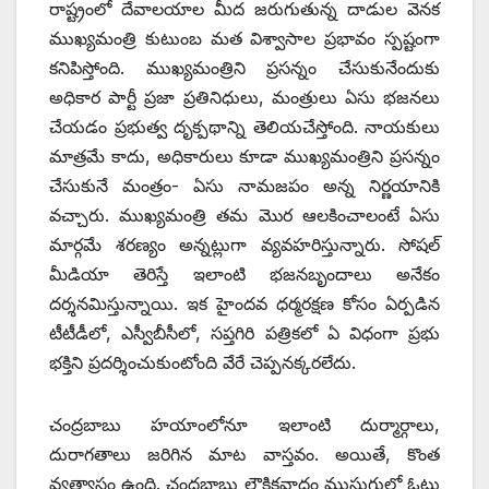
రాష్ట్రంలో దేవాలయాల మీద జరుగుతున్న దాడుల వెనక
ముఖ్యమంత్రి కుటుంబ మత విశ్వాసాల ప్రభావం స్పష్టంగా
కనిపిస్తోంది. ముఖ్యమంత్రిని ప్రసన్నం చేసుకునేందుకు
అధికార పార్టీ ప్రజా ప్రతినిధులు, మంత్రులు ఏసు భజనలు
చేయడం ప్రభుత్వ దృక్పథాన్ని తెలియచేస్తోంది. నాయకులు
మాత్రమే కాదు, అధికారులు కూడా ముఖ్యమంత్రిని ప్రసన్నం
చేసుకునే మంత్రం- ఏసు నామజపం అన్న నిర్ణయానికి
వచ్చారు. ముఖ్యమంత్రి తమ మొర ఆలకించాలంటే ఏసు
మార్గమే శరణ్యం అన్నట్లుగా వ్యవహరిస్తున్నారు. సోషల్‌
‌మీడియా తెరిస్తే ఇలాంటి భజనబృందాలు అనేకం
దర్శనమిస్తున్నాయి. ఇక హైందవ ధర్మరక్షణ కోసం ఏర్పడిన
టీటీడీలో, ఎస్వీబీసీలో, సప్తగిరి పత్రికలో ఏ విధంగా ప్రభు
భక్తిని ప్రదర్శించుకుంటోంది వేరే చెప్పనక్కరలేదు.
చంద్రబాబు హయాంలోనూ ఇలాంటి దుర్మార్గాలు,
దురాగతాలు జరిగిన మాట వాస్తవం. అయితే, కొంత
వ్యత్యాసం ఉంది. చంద్రబాబు లౌకికవాదం ముసుగులో ఓటు