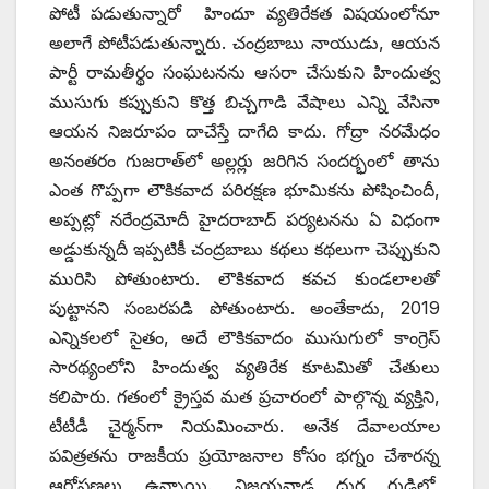
పోటీ పడుతున్నారో హిందూ వ్యతిరేకత విషయంలోనూ
అలాగే పోటీపడుతున్నారు. చంద్రబాబు నాయుడు, ఆయన
పార్టీ రామతీర్థం సంఘటనను ఆసరా చేసుకుని హిందుత్వ
ముసుగు కప్పుకుని కొత్త బిచ్చగాడి వేషాలు ఎన్ని వేసినా
ఆయన నిజరూపం దాచేస్తే దాగేది కాదు. గోద్రా నరమేధం
అనంతరం గుజరాత్‌లో అల్లర్లు జరిగిన సందర్భంలో తాను
ఎంత గొప్పగా లౌకికవాద పరిరక్షణ భూమికను పోషించిందీ,
అప్పట్లో నరేంద్రమోదీ హైదరాబాద్‌ ‌పర్యటనను ఏ విధంగా
అడ్డుకున్నదీ ఇప్పటికీ చంద్రబాబు కథలు కథలుగా చెప్పుకుని
మురిసి పోతుంటారు. లౌకికవాద కవచ కుండలాలతో
పుట్టానని సంబరపడి పోతుంటారు. అంతేకాదు, 2019
ఎన్నికలలో సైతం, అదే లౌకికవాదం ముసుగులో కాంగ్రెస్‌
‌సారథ్యంలోని హిందుత్వ వ్యతిరేక కూటమితో చేతులు
కలిపారు. గతంలో క్రైస్తవ మత ప్రచారంలో పాల్గొన్న వ్యక్తిని,
టీటీడీ చైర్మన్‌గా నియమించారు. అనేక దేవాలయాల
పవిత్రతను రాజకీయ ప్రయోజనాల కోసం భగ్నం చేశారన్న
ఆరోపణలు ఉన్నాయి. విజయవాడ దుర్గ గుడిలో,