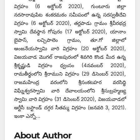
విగ్రహం (6 అక్టోబర్‌ 2020), ‌గుంటూరు జిల్లా
నరసారావుపేట శంకరమఠం సమీపంలో ఉన్న సరస్వతీదేవి
విగ్రహం (6 అక్టోబర్‌ 2020), ‌తర్లపాడు గ్రామం శ్రీవీరభద్ర
స్వామి దేవస్థాన గోపురం (17 అక్టోబర్‌ 2020), ‌యానాం
బైపాస్‌, ‌లచ్చిపాలెం గ్రామం, తూ.గో జిల్లాలో
ఆంజనేయస్వామి వారి విగ్రహం (20 అక్టోబర్‌ 2020),
‌విజయవాడ మొగల్‌ ‌రాజపురంలో శివగిరి కొండ మీద ఉన్న
శ్రీకృష్ణుడి విగ్రహం ధ్వంసం (4నవంబర్‌ 2020),
‌రామతీర్థంలోని శ్రీరాముని విగ్రహం (29 డిసెంబర్‌ 2020),
‌రాజమహేంద్ర వరంలోని శ్రీసంకటహర వరసిద్ధి
విఘ్నేశ్వరస్వామి వారి దేవాలయంలోని శ్రీసుబ్రహ్మణ్య
స్వామి వారి విగ్రహం (31 డిసెంబర్‌ 2020), ‌విజయవాడలో
ఆర్టీసీ బస్టాండ్‌ ‌దగ్గర సీతమ్మ విగ్రహం (జనవరి 3, 2021).
ఇంకా ఎన్నో…
About Author