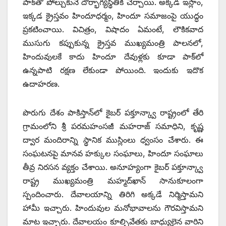
పాక్‌తో పోల్చుకునే దౌర్భాగ్యస్థితికి చేర్చాయి. అక్కడ ఇస్లాం,
ఇక్కడ క్రైస్తవం హిందూధర్మం, హిందూ సమాజంపై యుద్ధం
ప్రకటించాయి. విచిత్రం, విషాదం ఏమంటే, లౌకికవాద
ముసుగు కప్పుకున్న క్రైస్తవ ముఖ్యమంత్రి పాలనలో,
హిందువులకే కాదు హిందూ దేవుళ్లకు కూడా పాక్‌లో
ఉన్నపాటి రక్షణ లేకుండా పోయింది. ఇందుకు ఇదొక
ఉదాహరణ.
పొరుగు దేశం పాకిస్తాన్‌లో కైబర్‌ ‌పక్తూన్క్వా రాష్ట్రంలో తేరి
గ్రామంలోని శ్రీ పరమహంసజీ మహరాజ్‌ ‌సమాధిని, కృష్ణ
ద్వార మందిరాన్ని స్థానిక ముస్లింలు ధ్వంసం చేశారు. ఈ
సంఘటనపై మానవ హక్కుల సంఘాలు, హిందూ సంఘాలు
తీవ్ర నిరసన వ్యక్తం చేశాయి. అనూహ్యంగా కైబర్‌ ‌పక్తూన్క్వా
రాష్ట్ర ముఖ్యమంత్రి మహ్మద్‌ఖాన్‌ ‌సానుకూలంగా
స్పందించారు. దేవాలయాన్ని తిరిగి అక్కడే నిర్మిస్తామని
హామీ ఇచ్చారు. హిందువుల మనోభావాలను గౌరవిస్తామని
మాట ఇచ్చారు. దేవాలయం కూల్చివేతకు బాధ్యులైన వారిని