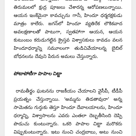
తిరుమలలో క్షుద్ర పూజలు చేశారన్న ఆరోపణలున్నాయి.
ఆయన ఇంకేమైనా కావచ్చును గానీ, హిందూ ధర్మరక్షకుడు
మాత్రం కాలేరు. జగన్‌లో హిందూ వ్యతిరేక లౌకికవాద
అవలక్షణాలతో పాటుగా, స్వతహాగా ఆయన, ఆయన
కుటుంబం కరుడుగట్టిన క్రైస్తవ విశ్వాసకులు కావడం వలన
హిందూధర్మాన్ని సమూలంగా తుడిచివేయాలన్న బైబిల్‌
‌బోధనలను దేవుని పేరున అమలు చేస్తున్నారు.
పోటాపోటీగా పాపాల చిట్టా
రామతీర్థం ఘటనను రాజకీయం చేయాలని వైసీపీ, టీడీపీ
ప్రయత్నం చేస్తున్నాయి. ‘అమ్మను తిడతావురా’ అన్న
సామెతను గుర్తుకు తెస్తూ హిందూ దేవాలయాలను, హిందూ
ధర్మాన్ని, విశ్వాసాలను ఎవరు ఎంతలా దెబ్బతీసింది దెప్పి
పొడుచు కుంటున్నారు. ఒకరి పాపాల చిట్టా మరొకరు
విప్పుకుంటున్నారు. ఇటు నుంచి చంద్రబాబు, అటు నుంచి