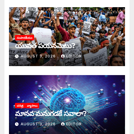
సంపాదకీయం
యువత పయనమెటు?
AUGUST 3, 2026
EDITOR
చరిత్ర
వ్యాసాలు
మానవ మనుగడకే సవాలా?
AUGUST 3, 2026
EDITOR