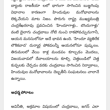
బ్యాంకు రాజకీయా లలో భాగంగా సాగించిన బుజ్జగింపు
విధానాల కారణంగా హిందువుల మనోభావాలను
లెక్కచేయని మాట నిజం. పొరుగు రాష్ట్ర ముఖ్యమంత్రి
చంద్రశేఖరరావు ప్రవచించిన ‘హిందూగాళ్లు.. బొందుగాళ్లు’
వంటి డైలాగు చంద్రబాబు నోటి నుంచి రాకపోవచ్చునుగానీ,
ఆయన మనసులోనూ అదే భావన ఉంది. ‘హిందూ వ్యతిరేక
లౌకికవాద’ దుర్మార్గ పోకడలన్నీ ఆయనలోనూ పుష్కలం.
తిరుమలలో వేయి కాళ్ల మండపం కూల్చడం మొదలు,
విజయవాడలో దేవాలయాలను కూల్చి చెత్తబండిలో చెత్త
కుప్పలకు చేర్చడం వరకు చంద్రబాబు సాగించిన నిర్వాకాలు,
హిందువుల మనోభావాలను దెబ్బతీసే సంఘటనలు చాలానే
ఉన్నాయి.
అధర్మ పోరాటం
అవినీతి, అక్రమాల విషయంలో చంద్రబాబు, జగన్‌ ఎలా