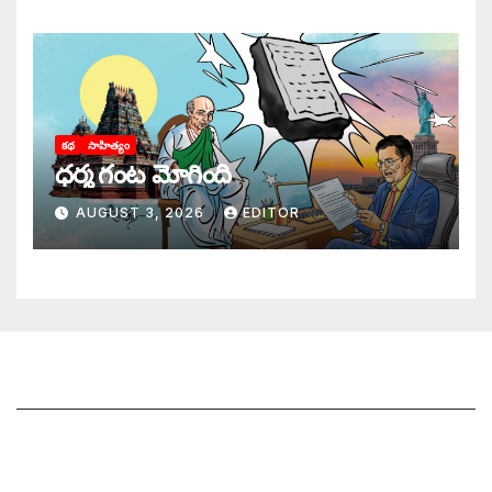
కథ
సాహిత్యం
ధర్మ గంట మోగింది
AUGUST 3, 2026
EDITOR
జాగృతి గురించి
సంప్రదించండి