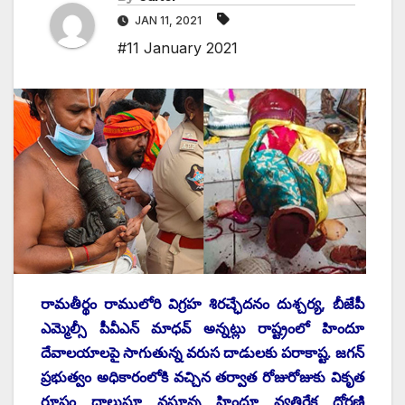
JAN 11, 2021
#11 January 2021
రామతీర్థం రాములోరి విగ్రహ శిరచ్ఛేదనం దుశ్చర్య, బీజేపీ
ఎమ్మెల్సీ పీవీఎన్‌ ‌మాధవ్‌ అన్నట్లు రాష్ట్రంలో హిందూ
దేవాలయాలపై సాగుతున్న వరుస దాడులకు పరాకాష్ట. జగన్‌
‌ప్రభుత్వం అధికారంలోకి వచ్చిన తర్వాత రోజురోజుకు వికృత
రూపం దాలుస్తూ వస్తూన్న హిందూ వ్యతిరేక ధోరణి