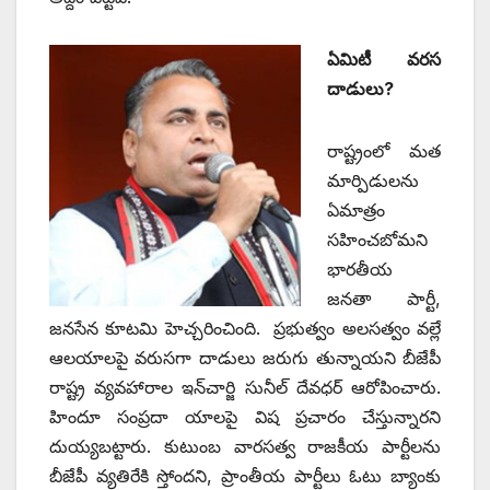
ఏమిటీ వరస
దాడులు?
రాష్ట్రంలో మత
మార్పిడులను
ఏమాత్రం
సహించబోమని
భారతీయ
జనతా పార్టీ,
జనసేన కూటమి హెచ్చరించింది. ప్రభుత్వం అలసత్వం వల్లే
ఆలయాలపై వరుసగా దాడులు జరుగు తున్నాయని బీజేపీ
రాష్ట్ర వ్యవహారాల ఇన్‌చార్జి సునీల్‌ ‌దేవధర్‌ ఆరోపించారు.
హిందూ సంప్రదా యాలపై విష ప్రచారం చేస్తున్నారని
దుయ్యబట్టారు. కుటుంబ వారసత్వ రాజకీయ పార్టీలను
బీజేపీ వ్యతిరేకి స్తోందని, ప్రాంతీయ పార్టీలు ఓటు బ్యాంకు