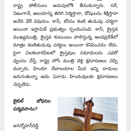
రాష్ట్ర పోలీసులు అదుపులోకి తీసుకున్నారు. సరే,
నిజంగానే, ఆలయాన్ని తిరిగి నిర్మిస్తారా, దోషులను శిక్షిస్తారా
అనేది వేరే విషయం. కానీ, కనీసం కంటి తుడుపు చర్యగా
అయినా ఇస్లామిక్‌ ‌ప్రభుత్వం స్పందించింది. కానీ, క్రైస్తవ
ముఖ్యమంత్రి, క్రైస్తవ కుటుంబం పాలిస్తున్న ఆంధప్రదేశ్‌లో
మాత్రం కంటితుడుపు చర్యలు అయినా కనిపించడం లేదు.
పైగా చిలకలూరిపేటలో క్రైస్తవుల సమాధులను ఎవరో
ధ్వంసం చేస్తే, రాష్ట్ర హోం మంత్రి వెళ్లి క్షమాపణలు చెప్పి
వచ్చారు. హిందూ దేవాలయాల మీద ఇన్ని దాడులు
జరుగుతున్నా ఆమె ఏనాడు హిందువులకు క్షమాపణలు
చెప్పలేదు.
బైబిల్‌ ‌బోధనల
పర్యవసానం?
జగన్మోహన్‌రెడ్డి