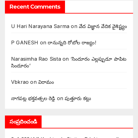
Recent Comments
U Hari Narayana Sarma
on
వేద విజ్ఞాన వేదిక వైశిష్ట్యం
P GANESH
on
‌రానున్నది రోబోల రాజ్యం!
Narasimha Rao Sista
on
‘సిందూరం ఎల్లప్పుడూ పాపిట
సిందూరం’
Vbkrao
on
విరామం
నాగపట్ల భక్తవత్సల రెడ్డి
on
పుత్తూరు కట్టు
సంప్రదించండి