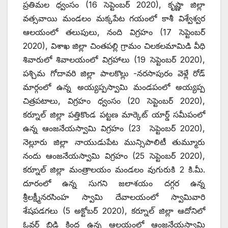
ప్రతిమల ధ్వంసం (16 సెప్టెంబర్‌ 2020), ‌కృష్ణా జిల్లా
వత్సవాయి మండలం మక్కపేట గయంలో కాశీ విశ్వేశ్వర
ఆలయంలో తలుపులు, నంది విగ్రహం (17 సెప్టెంబర్‌
2020), ‌విశాఖ జిల్లా చింతపల్లి గ్రామం చిలకలమామిడి వీధి
శివారులో శివాలయంలో విగ్రహాలు (19 సెప్టెంబర్‌ 2020),
‌పశ్చిమ గోదావరి జిల్లా పాలకొల్లు -నరసాపురం వెళ్లే రోడ్‌
‌మార్గంలో ఉన్న అయ్యప్పస్వామి మండపంలో అయ్యప్ప
చిత్రపటాలు, విగ్రహం ధ్వంసం (20 సెప్టెంబర్‌ 2020),
‌కర్నూల్‌ ‌జిల్లా పత్తికొండ పట్టణ మార్కెట్‌ ‌యార్డ్ ‌సమీపంలో
ఉన్న ఆంజనేయస్వామి విగ్రహం (23 సెప్టెంబర్‌ 2020),
‌నెల్లూరు జిల్లా నాయుడుపేట మున్సిపాలిటీ తుమ్మూరు
నందు ఆంజనేయస్వామి విగ్రహం (25 సెప్టెంబర్‌ 2020),
‌కర్నూల్‌ ‌జిల్లా మంత్రాలయం మండలం వుగురుకి 2 కి.మీ.
దూరంలో ఉన్న సుగని జలాశయం దగ్గర ఉన్న
శ్రీలక్ష్మీనరసింహ స్వామి దేవాలయంలో స్వామివారి
శేషపడగలు (5 అక్టోబర్‌ 2020), ‌కర్నూల్‌ ‌జిల్లా ఆదోనిలో
ఓవర్‌ ‌బ్రిడ్జి కింద ఉన్న ఆలయంలో ఆంజనేయస్వామి