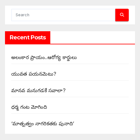
Recent Posts
అలంకార ప్రాయం..ఆరోగ్య కార్డులు
యువత పయనమెటు?
మానవ మనుగడకే సవాలా?
ధర్మ గంట మోగింది
‘మాతృత్వం నాగరికతకు పునాది’