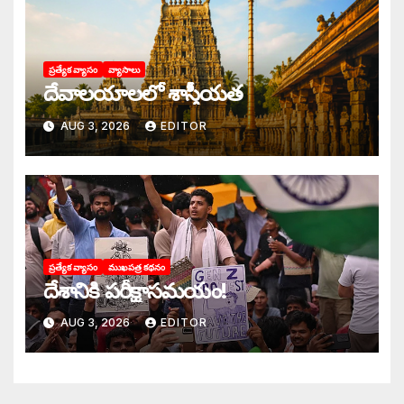
ప్రత్యేక వ్యాసం
వ్యాసాలు
దేవాలయాలలో శాస్త్రీయత
AUG 3, 2026
EDITOR
ప్రత్యేక వ్యాసం
ముఖపత్ర కథనం
దేశానికి పరీక్షాసమయం!
AUG 3, 2026
EDITOR