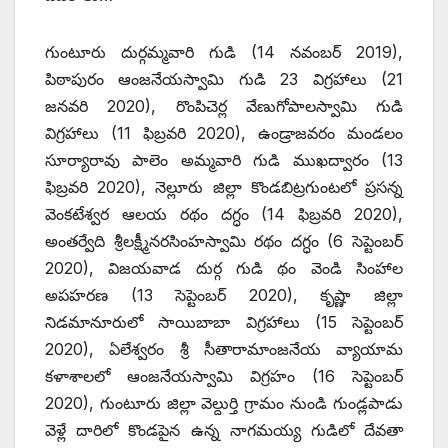
గుంటూరు దుర్గమ్మవారి గుడి (14 నవంబర్‌ 2019),
‌పిఠాపురం ఆంజనేయస్వామి గుడి 23 విగ్రహాలు (21
జనవరి 2020), రొంపిచెర్ల వేణుగోపాలస్వామి గుడి
విగ్రహాలు (11 ఫిబ్రవరి 2020), ఉండ్రాజవరం మండలం
సూర్యారావు పాలెం అమ్మవారి గుడి ముఖద్వారం (13
ఫిబ్రవరి 2020), నెల్లూరు జిల్లా కొండబిట్రగుంటలో ప్రసన్న
వెంకటేశ్వర ఆలయ రథం దగ్ధం (14 ఫిబ్రవరి 2020),
అంతర్వేది శ్రీలక్ష్మీనరసింహస్వామి రథం దగ్ధం (6 సెప్టెంబర్‌
2020), ‌విజయవాడ దుర్గ గుడి థం వెండి సింహాల
అపహరణ (13 సెప్టెంబర్‌ 2020), ‌కృష్ణా జిల్లా
నిడమానూరులో సాయిబాబా విగ్రహాలు (15 సెప్టెంబర్‌
2020), ఏలేశ్వరం శ్రీ సీతారామాంజనేయ వ్యాయామ
కళాశాలలో ఆంజనేయస్వామి విగ్రహం (16 సెప్టెంబర్‌
2020), ‌గుంటూరు జిల్లా వెల్దుర్తి గ్రామం నుండి గుండ్లపాడు
వెళ్లే దారిలో కొండపైన ఉన్న నాగమయ్య గుడిలో దేవతా