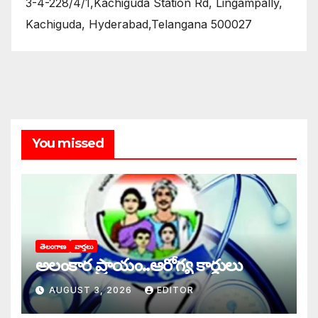
3-4-228/4/1,Kachiguda Station Rd, Lingampally,
Kachiguda, Hyderabad,Telangana 500027
You missed
తెలంగాణ
వార్తలు
అలంకార ప్రాయం..ఆరోగ్య కార్డులు
AUGUST 3, 2026
EDITOR