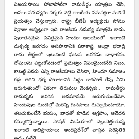
విజయసాయి పోటాపోటీగా రామతీర్థం యాత్రలు చేసి,
అసలు సమస్యను పక్కకు నెట్టి రాజకీయ సమస్యగా మలిచే
ప్రయత్నం చేస్తున్నారు. రాష్ట్ర బీజేపీ అధ్యక్షుడు సోము
వీర్రాజు అన్నట్లుగా ఇది రాజకీయ సమస్య మాత్రమే కాదు.
పురాతనమైన, పవిత్రమైన హిందూ ఆలయంలో ఇలాంటి
దుశ్చర్య జరగడం అసహనానికి పరాకాష్ట. ఆంధ్రా భదాద్రి
రామ తీర్థంలో ఇటువంటి ఘటన జరగడం బాధాకరం.
దోషులను పట్టుకోవడంలో ప్రభుత్వం విఫలమైందనేది నిజం.
కాబట్టి ఎవరు ఎన్ని రాజకీయాలు చేసినా, హిందూ సమాజం
కళ్లు తెరిచి ధర్మ పోరాటానికి సిద్ధం కాకపోతే రేపు ఏమి
జరుగుతుందో! ఏకంగా తిరుమల వెంకన్నకు.. రామతీర్థం
రామన్నకు జరిగిన అవమానమే జరుగుతుందేమో.
హిందువుల గుండెల్లో మరెన్ని గునపాలు గుచ్చుకుంటాయో.
తలచుకుంటేనే భయం, బాధతో కూడిన ఆగ్రహం, ఆవేదన
కమ్ముకొస్తున్నాయి. సోషల్‌ ‌మీడియాలో వెల్లువెత్తుతున్న
ఇలాంటి అభిప్రాయాలు ఆంధప్రదేశ్‌లో వాస్తవ పరిస్థితికి
అద్దం పట్టేవే.