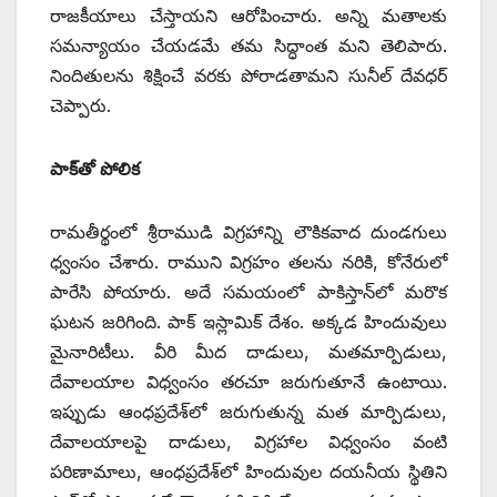
రాజకీయాలు చేస్తాయని ఆరోపించారు. అన్ని మతాలకు
సమన్యాయం చేయడమే తమ సిద్ధాంత మని తెలిపారు.
నిందితులను శిక్షించే వరకు పోరాడతామని సునీల్‌ ‌దేవధర్‌
‌చెప్పారు.
పాక్‌తో పోలిక
రామతీర్థంలో శ్రీరాముడి విగ్రహాన్ని లౌకికవాద దుండగులు
ధ్వంసం చేశారు. రాముని విగ్రహం తలను నరికి, కోనేరులో
పారేసి పోయారు. అదే సమయంలో పాకిస్తాన్‌లో మరొక
ఘటన జరిగింది. పాక్‌ ఇస్లామిక్‌ ‌దేశం. అక్కడ హిందువులు
మైనారిటీలు. వీరి మీద దాడులు, మతమార్పిడులు,
దేవాలయాల విధ్వంసం తరచూ జరుగుతూనే ఉంటాయి.
ఇప్పుడు ఆంధప్రదేశ్‌లో జరుగుతున్న మత మార్పిడులు,
దేవాలయాలపై దాడులు, విగ్రహాల విధ్వంసం వంటి
పరిణామాలు, ఆంధప్రదేశ్‌లో హిందువుల దయనీయ స్థితిని