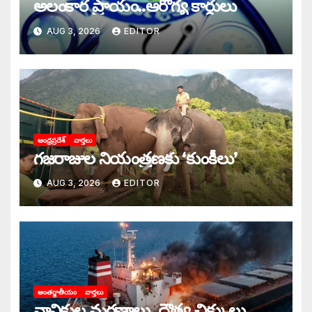
అలంకార ప్రాయం..ఆరోగ్య కార్డులు
AUG 3, 2026
EDITOR
ఆంధ్రప్రదేశ్
వార్తలు
గజరాజుల నియంత్రణకు ‘కుంకీలు’
AUG 3, 2026
EDITOR
అంతర్జాతీయం
వార్తలు
నావికుల మరణాలు, దౌత్య చిక్కులు