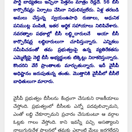
పార్టీ బాధ్యతలు ఇచ్చినా పెత్తనం మాత్రం రెడ్లదే. 56 బీసీ
కార్పొరేషన్లు ఏర్పాటు చేసినా నిధులివ్వలేదు. ఏళ్ల తరబడి
అమలు చేస్తున్న స్వయంఉపాధి రుణాలు, ఆధునిక
పనిముట్ల పంపిణి, ఇతర ఆర్థిక సహాయాలు నిలిపివేశారు.
నవరత్నాల పథకాల్లో బీసీ లబ్ధ్దిదారులనే ఆయా బీసీ
కార్పొరేషన్ల లబ్ధిదారులుగా చూపిస్తున్నారు. ఎన్నికలు
సమీపిచడంతో తమ ప్రభుత్వంపై ఉన్న వ్యతిరేకతను
ఎమ్మెల్యేపై నెట్టి బీసీ అభ్యర్థులకు టిక్కెట్లు నిరాకరిస్తున్నారు.
కొందరిని వేరే ప్రాంతాలకు మార్చుతున్నారు. ఇదీ వైసీపీ
అధిష్టానం జరుపుతున్న తంతు. మొత్తానికి వైసీపీలో బీసీలే
బాధితులుగా మారారు.
వైసీపీ ప్రభుత్వం బీసీలను కేంద్రంగా చేసుకుని రాజకీయాలు
చేస్తోంది. ప్రభుత్వంలో బీసీలకు ఎన్నో పదవులిచ్చామని,
ఎంతో లబ్ధి చేకూర్చామని ప్రచారం చేసుకుంటూ ఆ వర్గాల
ఓట్లకు గాలం వేస్తోంది. కాని ఇవన్నీ పచ్చి అసత్యాలని
నాలుగున్నరేళ్ల పాలనలో తమకు ఎలాంటి మేలు జరగలేదని