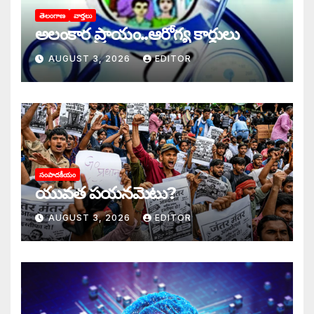
తెలంగాణ
వార్తలు
అలంకార ప్రాయం..ఆరోగ్య కార్డులు
AUGUST 3, 2026
EDITOR
సంపాదకీయం
యువత పయనమెటు?
AUGUST 3, 2026
EDITOR