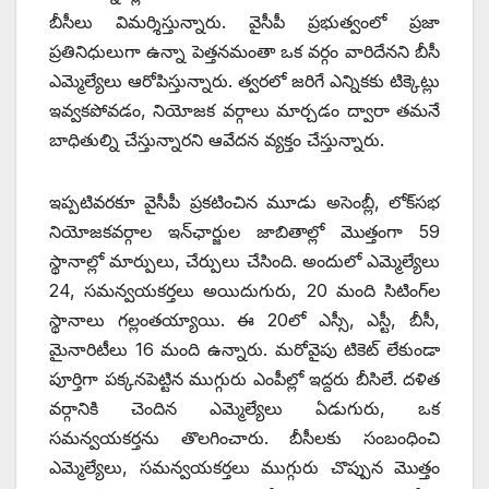
బీసీలు విమర్శిస్తున్నారు. వైసీపీ ప్రభుత్వంలో ప్రజా
ప్రతినిధులుగా ఉన్నా పెత్తనమంతా ఒక వర్గం వారిదేనని బీసీ
ఎమ్మెల్యేలు ఆరోపిస్తున్నారు. త్వరలో జరిగే ఎన్నికకు టిక్కెట్లు
ఇవ్వకపోవడం, నియోజక వర్గాలు మార్చడం ద్వారా తమనే
బాధితుల్ని చేస్తున్నారని ఆవేదన వ్యక్తం చేస్తున్నారు.
ఇప్పటివరకూ వైసీపీ ప్రకటించిన మూడు అసెంబ్లీ, లోక్‌సభ
నియోజకవర్గాల ఇన్‌ఛార్జుల జాబితాల్లో మొత్తంగా 59
స్థానాల్లో మార్పులు, చేర్పులు చేసింది. అందులో ఎమ్మెల్యేలు
24, సమన్వయకర్తలు అయిదుగురు, 20 మంది సిటింగ్‌ల
స్థానాలు గల్లంతయ్యాయి. ఈ 20లో ఎస్సీ, ఎస్టీ, బీసీ,
మైనారిటీలు 16 మంది ఉన్నారు. మరోవైపు టికెట్‌ ‌లేకుండా
పూర్తిగా పక్కనపెట్టిన ముగ్గురు ఎంపీల్లో ఇద్దరు బీసిలే. దళిత
వర్గానికి చెందిన ఎమ్మెల్యేలు ఏడుగురు, ఒక
సమన్వయకర్తను తొలగించారు. బీసీలకు సంబంధించి
ఎమ్మెల్యేలు, సమన్వయకర్తలు ముగ్గురు చొప్పున మొత్తం