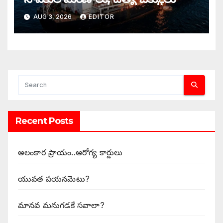
AUG 3, 2026
EDITOR
Recent Posts
అలంకార ప్రాయం..ఆరోగ్య కార్డులు
యువత పయనమెటు?
మానవ మనుగడకే సవాలా?