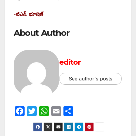
-టిఎన్‌. ‌భూషణ్‌
About Author
editor
See author's posts
F
T
W
E
S
a
w
h
m
h
c
itt
at
ail
ar