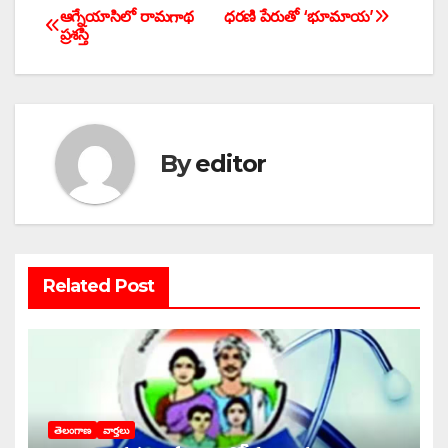
e
er
s
e
ఆగ్నేయాసిలో రామగాథ
ధరణి పేరుతో ‘భూమాయ’
Post
ప్రశస్తి
b
A
navigation
o
p
o
p
k
By
editor
Related Post
తెలంగాణ
వార్తలు