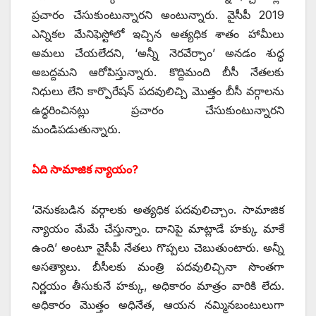
ప్రచారం చేసుకుంటున్నారని అంటున్నారు. వైసీపీ 2019
ఎన్నికల మేనిఫెస్టోలో ఇచ్చిన అత్యధిక శాతం హామీలు
అమలు చేయలేదని, ‘అన్నీ నెరవేర్చాం’ అనడం శుద్ధ
అబద్దమని ఆరోపిస్తున్నారు. కొద్దిమంది బీసీ నేతలకు
నిధులు లేని కార్పొరేషన్‌ ‌పదవులిచ్చి మొత్తం బీసీ వర్గాలను
ఉద్ధరించినట్లు ప్రచారం చేసుకుంటున్నారని
మండిపడుతున్నారు.
ఏది సామాజిక న్యాయం?
‘వెనుకబడిన వర్గాలకు అత్యధిక పదవులిచ్చాం. సామాజిక
న్యాయం మేమే చేస్తున్నాం. దానిపై మాట్లాడే హక్కు మాకే
ఉంది’ అంటూ వైసీపీ నేతలు గొప్పలు చెబుతుంటారు. అన్నీ
అసత్యాలు. బీసీలకు మంత్రి పదవులిచ్చినా సొంతగా
నిర్ణయం తీసుకునే హక్కు, అధికారం మాత్రం వారికి లేదు.
అధికారం మొత్తం అధినేత, ఆయన నమ్మినబంటులుగా