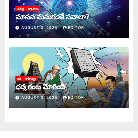
చరిత్ర
వ్యాసాలు
మానవ మనుగడకే సవాలా?
AUGUST 3, 2026
EDITOR
కథ
సాహిత్యం
ధర్మ గంట మోగింది
AUGUST 3, 2026
EDITOR