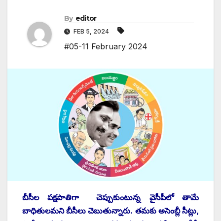
By
editor
FEB 5, 2024
#05-11 February 2024
బీసీల పక్షపాతిగా చెప్పుకుంటున్న వైసీపీలో తామే
బాధితులమని బీసీలు చెబుతున్నారు. తమకు అసెంబ్లీ సీట్లు,