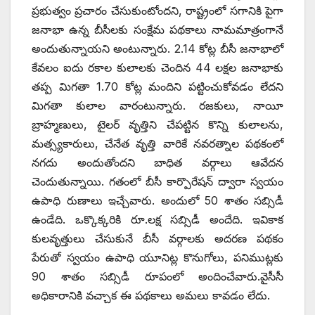
ప్రభుత్వం ప్రచారం చేసుకుంటోందని, రాష్ట్రంలో సగానికి పైగా
జనాభా ఉన్న బీసీలకు సంక్షేమ పథకాలు నామమాత్రంగానే
అందుతున్నాయని అంటున్నారు. 2.14 కోట్ల బీసీ జనాభాలో
కేవలం ఐదు రకాల కులాలకు చెందిన 44 లక్షల జనాభాకు
తప్ప మిగతా 1.70 కోట్ల మందిని పట్టించుకోవడం లేదని
మిగతా కులాల వారంటున్నారు. రజకులు, నాయీ
బ్రాహ్మణులు, టైలర్‌ ‌వృత్తిని చేపట్టిన కొన్ని కులాలను,
మత్స్యకారులు, చేనేత వృత్తి వారికే నవరత్నాల పథకంలో
నగదు అందుతోందని బాధిత వర్గాలు ఆవేదన
చెందుతున్నాయి. గతంలో బీసీ కార్పొరేషన్‌ ‌ద్వారా స్వయం
ఉపాధి రుణాలు ఇచ్చేవారు. అందులో 50 శాతం సబ్సిడీ
ఉండేది. ఒక్కొక్కరికి రూ.లక్ష సబ్సిడీ అందేది. ఇవికాక
కులవృత్తులు చేసుకునే బీసీ వర్గాలకు అదరణ పథకం
పేరుతో స్వయం ఉపాధి యూనిట్ల కొనుగోలు, పనిముట్లకు
90 శాతం సబ్సిడీ రూపంలో అందించేవారు.వైసీసీ
అధికారానికి వచ్చాక ఈ పథకాలు అమలు కావడం లేదు.