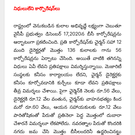
నిధులులేని కార్పొరేషన్‌లు
రాష్ట్రంలో వెనుకబడిన కులాల అభివృధ్ధే లక్ష్యంగా చెబుతూ
వైసీపీ ప్రభుత్వం డిసెంబర్‌ 17,2020‌న బీసీ కార్పోరేషన్లను
ఆర్భాటంగా ప్రకటించింది. ప్రతి కార్పోరేషన్‌కు ఛైర్మన్‌ ‌సహా 12
మంది డైరెక్టర్లతో మొత్తం 136 కులాలకు గాను 56
కార్పోరేషన్లను ఏర్పాటు చేసింది. అయితే వాటికి తగినన్ని
విధులు ఏవీ లేవని ప్రతిపక్షాలు విమర్శిస్తున్నాయి. మెజారిటీ
సంస్థలకు కనీసం కార్యాలయం లేదని, ఛైర్మన్‌ ‌డైరెక్టర్లకు
కనీసం కూర్చోవడానికి కుర్చీలు కూడా లేవని ప్రతిపక్షాలు
తీవ్ర విమర్శలు చేశాయి. పైగా ఛైర్మెన్‌కి నెలకు రూ.56 వేలు,
డైరెక్టర్లకి రూ.12 వేల వంతున, ఛైర్మన్‌కు వాహనభత్యం కింద
మరో రూ.60 వేలు, ఆయన సహాయకులకు రూ.12 వేలు
పారితోషికంతో పేరుతో ప్రతినెలా పెద్ద మొత్తంలో దుబారా
చేశారనే విమర్శలూ లేకపోలేదు. నవరత్నాల పేరుతో కొందరికి
నగదు జమ చేసి మొత్తం బీసీలందరినీ ఉద్ధరించినట్టు