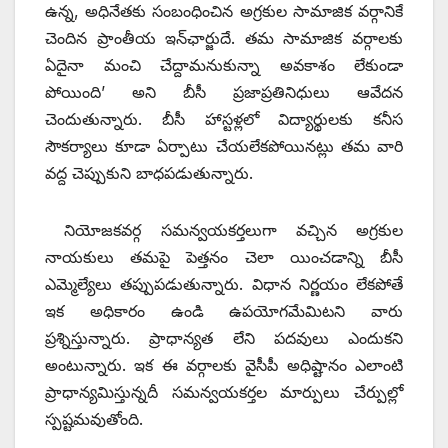
ఉన్న, అధినేతకు సంబంధించిన అగ్రకుల సామాజిక వర్గానికే
చెందిన ప్రాంతీయ ఇన్‌ఛార్జుదే. తమ సామాజిక వర్గాలకు
ఏదైనా మంచి చేద్దామనుకున్నా అవకాశం లేకుండా
పోయింది’ అని బీసీ ప్రజాప్రతినిధులు ఆవేదన
చెందుతున్నారు. బీసీ హాస్టళ్లలో విద్యార్థులకు కనీస
సౌకర్యాలు కూడా ఏర్పాటు చేయలేకపోయినట్లు తమ వారి
వద్ద చెప్పుకుని బాధపడుతున్నారు.
నియోజకవర్గ సమన్వయకర్తలుగా వచ్చిన అగ్రకుల
నాయకులు తమపై పెత్తనం చెలా యించడాన్ని బీసీ
ఎమ్మెల్యేలు తప్పుపడుతున్నారు. విధాన నిర్ణయం లేకపోతే
ఇక అధికారం ఉండి ఉపయోగమేమిటని వారు
ప్రశ్నిస్తున్నారు. ప్రాధాన్యత లేని పదవులు ఎందుకని
అంటున్నారు. ఇక ఈ వర్గాలకు వైసీపీ అధిష్టానం ఎలాంటి
ప్రాధాన్యమిస్తున్నదీ సమన్వయకర్తల మార్పులు చేర్పుల్లో
స్పష్టమవుతోంది.