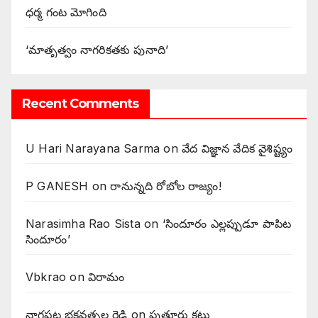
ధర్మ గంట మోగింది
‘మాతృత్వం నాగరికతకు పునాది’
Recent Comments
U Hari Narayana Sarma
on
వేద విజ్ఞాన వేదిక వైశిష్ట్యం
P GANESH
on
‌రానున్నది రోబోల రాజ్యం!
Narasimha Rao Sista
on
‘సిందూరం ఎల్లప్పుడూ పాపిట
సిందూరం’
Vbkrao
on
విరామం
నాగపట్ల భక్తవత్సల రెడ్డి
on
పుత్తూరు కట్టు