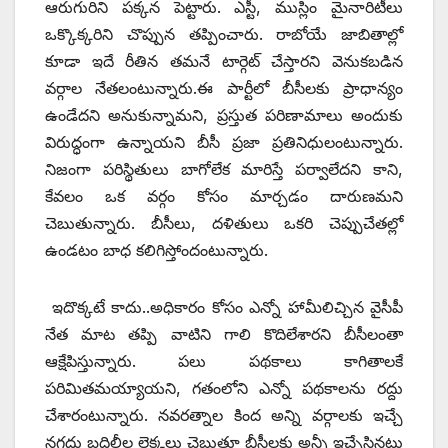
ఆరుగురిని పక్కన పెట్టారు. ఎస్టీ, ముస్లిం మైనారిటీలు
ఒక్కొక్కరిని చొప్పున తప్పించారు. రాబోయే జాబితాల్లో
కూడా ఇదే రీతిన తమనే టార్గెట్‌ ‌చేస్తారని వెనుకబడిన
వర్గాల నేతలంటున్నారు.ఈ పార్టీలో బీసీలకు ప్రాధాన్యం
ఉండేదని అనుకున్నామని, ప్రస్తుత పరిణామాలు అందుకు
విరుద్ధంగా ఉన్నాయని బీసీ ప్రజా ప్రతినిధులంటున్నారు.
నిజంగా పరిస్థితులు బాగోలేక మారిస్తే పర్వాలేదని కాని,
కేవలం ఒక వర్గం కోసం మార్చడం దారుణమని
చెబుతున్నారు. బీసీలు, దళితులు ఒకరి చెప్పుచేతల్లో
ఉండటం బాధ కలిగిస్తోందంటున్నారు.
ఇదొక్కటే కాదు..అధికారం కోసం ఎన్నో హామీలిచ్చిన వైసీపీ
నేత మాట తప్పి వాటిని గాలి కొదిలేశారని బీసీలంతా
ఆక్షేపిస్తున్నారు. పలు పథకాలు కాగితాలకే
పరిమితమయ్యాయని, గతంలోని ఎన్నో పథకాలను రద్దు
చేశారంటున్నారు. నవరత్నాల కింద అన్ని వర్గాలకు ఇచ్చే
నగదు బదిలీల లెక్కలు చెబుతూ బీసీలకు అన్నీ ఇచ్చేసినట్లు