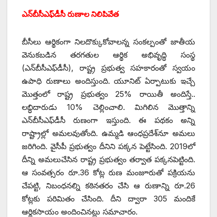
ఎన్‌బీసీఎఫ్‌డీసీ రుణాల నిలిపివేత
బీసీలు ఆర్థికంగా నిలదొక్కుకోవాలన్న సంకల్పంతో జాతీయ
వెనుకబడిన తరగతుల ఆర్థిక అభివృద్ధి సంస్థ
(ఎన్‌బీసీఎఫ్‌డీసీ), రాష్ట్ర ప్రభుత్వ సహకారంతో స్వయం
ఉపాధి రుణాలు అందిస్తుంది. యూనిట్‌ ఏర్పాటుకు ఇచ్చే
మొత్తంలో రాష్ట్ర ప్రభుత్వం 25% రాయితీ అందిస్తే..
లబ్ధిదారుడు 10% చెల్లించాలి. మిగిలిన మొత్తాన్ని
ఎన్‌బీసీఎఫ్‌డీసీ రుణంగా ఇస్తుంది. ఈ పథకం అన్ని
రాష్ట్రాల్లో అమలవుతోంది. ఉమ్మడి ఆంధప్రదేశ్‌నూ అమలు
జరిగింది. వైసీపీ ప్రభుత్వం దీనిని పక్కన పెట్టేసింది. 2019లో
దీన్ని అమలుచేసిన రాష్ట్ర ప్రభుత్వం తర్వాత పక్కనపెట్టింది.
ఆ సంవత్సరం రూ.36 కోట్ల రుణ మంజూరుతో పక్రియను
చేపట్టి, నిబంధనల్ని కఠినతరం చేసి ఆ రుణాన్ని రూ.26
కోట్లకు పరిమితం చేసింది. దీని ద్వారా 305 మందికే
ఆర్థికసాయం అందించినట్లు సమాచారం.