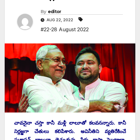
By
editor
AUG 22, 2022
#22-28 August 2022
చావనైనా చస్తా కానీ మళ్లీ లాలూతో కలవనన్నారు. కానీ
నిర్లజ్జగా చేతులు కలిపేశారు. అవినీతిని వ్యతిరేకించే
సుశాసన్‌ ‌బాబుగా తెచ్చుకున్న పేరు కాస్తా ఘొటాలా,