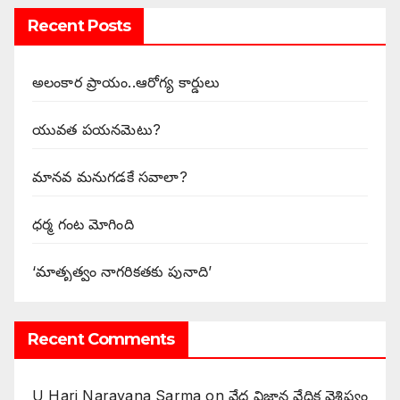
Recent Posts
అలంకార ప్రాయం..ఆరోగ్య కార్డులు
యువత పయనమెటు?
మానవ మనుగడకే సవాలా?
ధర్మ గంట మోగింది
‘మాతృత్వం నాగరికతకు పునాది’
Recent Comments
U Hari Narayana Sarma
on
వేద విజ్ఞాన వేదిక వైశిష్ట్యం