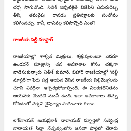
చర్చ సాగుతోంది. నితీశ్‌ ఇప్పటికైతే బీజేపీని ఎదురుదెబ్బ
తీసి, తమవైపు రావడం ప్రతిపక్షాలకు సంతోషం
కలిగింవచ్చు. కానీ, దానివల్ల కలిసొచ్చేది ఎంత?
రాజకీయ పల్టీ మాస్టార్‌
‌రాజకీయాల్లో శాశ్వత మిత్రులు, శత్రువులంటూ ఎవరూ
ఉండరనే సూత్రాన్ని తన అవకాశాల కోసం చక్కగా
వాడేసుకున్నారు నితీశ్‌ ‌కుమార్‌. ‌బిహార్‌ ‌రాజకీయాల్లో ‘పల్టీ
మాస్టర్‌’‌గా పేరు పడ్డ ఆయన వేసిన రాజకీయ పిల్లిమొగ్గలను
చూసి ఎవరైనా ఆశ్చర్యపోవాల్సిందే. ఈ నిలకడలేనితనం
ఆయనకు మొదటి నుంచీ ఉంది. ఇలా అవకాశాలు తెచ్చు
కోవడంలో చక్కని నైపుణ్యం సాధించారు కూడా.
లోక్‌నాయక్‌ ‌జయప్రకాశ్‌ ‌నారాయణ్‌ ‌స్ఫూర్తితో సత్యేంద్ర
నారాయణ్‌ ‌సిన్హా నేతృత్వంలోని జనతా పార్టీలో చేరారు