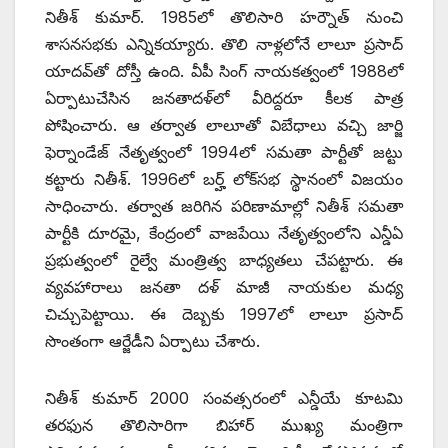
నితీశ్‌ ‌కుమార్‌. 1985‌లో తొలిసారి హర్నౌత్‌ ‌నుంచి
శాసనసభకు ఎన్నికయ్యారు. తొలి నాళ్లలోనే లాలూ ప్రసాద్‌
‌యాదవ్‌తో దోస్తీ ఉంది. వీపీ సింగ్‌ ‌నాయకత్వంలో 1988లో
ఏర్పాటుచేసిన జనతాదళ్‌లో వీరిద్దరూ కీలక పాత్ర
పోషించారు. ఆ తర్వాత లాలూతో విబేధాలు వచ్చి జార్జి
ఫెర్నాండేజ్‌ ‌నేతృత్వంలో 1994లో సమతా పార్టీతో జట్టు
కట్టారు నితీశ్‌. 1996‌లో బర్హ్ ‌లోక్‌సభ స్థానంలో విజయం
సాధించారు. తర్వాత జరిగిన పరిణామాల్లో నితీశ్‌ ‌సమతా
పార్టీకి దూరమై, కేంద్రంలో వాజపేయి నేతృత్వంలోని ఎన్డీఏ
ప్రభుత్వంలో రైల్వే మంత్రిత్వ బాధ్యతలు చేపట్టారు. ఈ
వ్యవహారాలు జనతా దళ్‌ ‌మాజీ నాయకుల మధ్య
చిచ్చుపెట్టాయి. ఈ దెబ్బకు 1997లో లాలూ ప్రసాద్‌
‌సొంతంగా ఆర్జేడీని ఏర్పాటు చేశారు.
నితీశ్‌ ‌కుమార్‌ 2000 ‌సంవత్సరంలో ఎన్డీయే కూటమి
తరఫున తొలిసారిగా బిహార్‌ ‌ముఖ్య మంత్రిగా