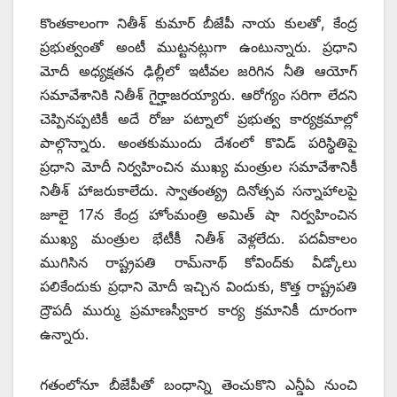
‌కొంతకాలంగా నితీశ్‌ ‌కుమార్‌ ‌బీజేపీ నాయ కులతో, కేంద్ర
ప్రభుత్వంతో అంటీ ముట్టనట్లుగా ఉంటున్నారు. ప్రధాని
మోదీ అధ్యక్షతన ఢిల్లీలో ఇటీవల జరిగిన నీతి ఆయోగ్‌
‌సమావేశానికి నితీశ్‌ ‌గైర్హాజరయ్యారు. ఆరోగ్యం సరిగా లేదని
చెప్పినప్పటికీ అదే రోజు పట్నాలో ప్రభుత్వ కార్యక్రమాల్లో
పాల్గొన్నారు. అంతకుముందు దేశంలో కొవిడ్‌ ‌పరిస్థితిపై
ప్రధాని మోదీ నిర్వహించిన ముఖ్య మంత్రుల సమావేశానికీ
నితీశ్‌ ‌హాజరుకాలేదు. స్వాతంత్య్ర దినోత్సవ సన్నాహాలపై
జూలై 17న కేంద్ర హోంమంత్రి అమిత్‌ ‌షా నిర్వహించిన
ముఖ్య మంత్రుల భేటీకీ నితీశ్‌ ‌వెళ్లలేదు. పదవీకాలం
ముగిసిన రాష్ట్రపతి రామ్‌నాథ్‌ ‌కోవింద్‌కు వీడ్కోలు
పలికేందుకు ప్రధాని మోదీ ఇచ్చిన విందుకు, కొత్త రాష్ట్రపతి
ద్రౌపదీ ముర్ము ప్రమాణస్వీకార కార్య క్రమానికీ దూరంగా
ఉన్నారు.
గతంలోనూ బీజేపీతో బంధాన్ని తెంచుకొని ఎన్డీఏ నుంచి