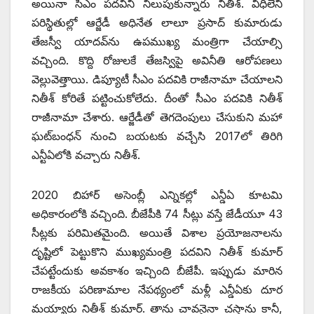
అయినా సీఎం పదవిని నిలుపుకున్నారు నితీశ్‌. ‌విధిలేని
పరిస్థితుల్లో ఆర్జేడీ అధినేత లాలూ ప్రసాద్‌ ‌కుమారుడు
తేజస్వీ యాదవ్‌ను ఉపముఖ్య మంత్రిగా చేయాల్సి
వచ్చింది. కొద్ది రోజులకే తేజస్విపై అవినీతి ఆరోపణలు
వెల్లువెత్తాయి. డిప్యూటీ సీఎం పదవికి రాజీనామా చేయాలని
నితీశ్‌ ‌కోరితే పట్టించుకోలేదు. దీంతో సీఎం పదవికి నితీశ్‌
‌రాజీనామా చేశారు. ఆర్జేడీతో తెగదెంపులు చేసుకుని మహా
ఘట్‌బంధన్‌ ‌నుంచి బయటకు వచ్చేసి 2017లో తిరిగి
ఎన్టీఏలోకి వచ్చారు నితీశ్‌.
2020 ‌బిహార్‌ అసెంబ్లీ ఎన్నికల్లో ఎన్డీఏ కూటమి
అధికారంలోకి వచ్చింది. బీజేపీకి 74 సీట్లు వస్తే జేడీయూ 43
సీట్లకు పరిమితమైంది. అయితే విశాల ప్రయోజనాలను
దృష్టిలో పెట్టుకొని ముఖ్యమంత్రి పదవిని నితీశ్‌ ‌కుమార్‌
‌చేపట్టేందుకు అవకాశం ఇచ్చింది బీజేపీ. ఇప్పుడు మారిన
రాజకీయ పరిణామాల నేపథ్యంలో మళ్లీ ఎన్డీఏకు దూర
మయ్యారు నితీశ్‌ ‌కుమార్‌. ‌తాను చావనైనా చస్తాను కానీ,