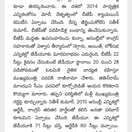
కూడా తిరస్కరించారు. ఈ దశలో 2014 సార్వత్రిక
ఎన్నికలకోసం మోదీ నేతృత్వంలో బీజేపీ క్యాంపెయిన్‌
‌కమిటీని ఏర్పాటు చేసింది. దీన్ని జీర్ణించుకోలేని నితీశ్‌
‌కుమార్‌.. ‌బీజేపీతో పదిహేడేళ్ల బంధాన్ని తెంచేసుకున్నారు.
బీజేపీ మద్దతు ఉపసంహరించు కున్నా, అసెంబ్లీలో కాంగ్రెస్‌
‌సహకారంతో విశ్వాస తీర్మానంలో నెగ్గారు. అయితే, లోక్‌సభ
ఎన్నికల్లో జేడీయూకు ఘోరపరాభవం ఎదురైంది. బీజేపీ 22
సీట్లు కైవసం చేసుకుంటే జేడీయూ స్థానాలు 20 నుంచి 2కి
పడిపోవడంతో ఓటమికి నైతిక బాధ్యత వహిస్తూ
ముఖ్యమంత్రి పదవికి రాజీనామా చేశారు. జితిన్‌రామ్‌
‌మాంఝని సీఎం పదవిలో కూర్చోబెడితే ఆయన కొరకరాని
కొయ్యగా మారారు. తప్పని పరిస్థితిలో మళ్లీ ముఖ్యమంత్రి
గద్దెపై కూర్చున్నారు నితీశ్‌ ‌కుమార్‌. 2015 అసెంబ్లీ ఎన్నికల్లో
ఆర్జేడీ, కాంగ్రెస్‌ ‌తదితర పార్టీలతో కలిసి జనతా పరివార్‌
‌కూటమిని ఏర్పాటు చేసింది జేడీయూ. ఈ ఎన్నికల్లో
జేడీయూకి 71 సీట్లు వస్తే, ఆర్జేడీకి 80 సీట్లు వచ్చాయి.