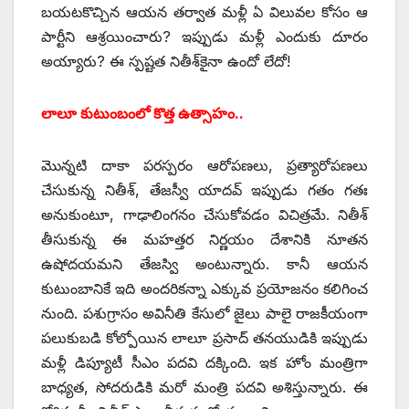
బయటకొచ్చిన ఆయన తర్వాత మళ్లీ ఏ విలువల కోసం ఆ
పార్టీని ఆశ్రయించారు? ఇప్పుడు మళ్లీ ఎందుకు దూరం
అయ్యారు? ఈ స్పష్టత నితీశ్‌కైనా ఉందో లేదో!
లాలూ కుటుంబంలో కొత్త ఉత్సాహం..
మొన్నటి దాకా పరస్పరం ఆరోపణలు, ప్రత్యారోపణలు
చేసుకున్న నితీశ్‌, ‌తేజస్వీ యాదవ్‌ ఇప్పుడు గతం గతః
అనుకుంటూ, గాఢాలింగనం చేసుకోవడం విచిత్రమే. నితీశ్‌
‌తీసుకున్న ఈ మహత్తర నిర్ణయం దేశానికి నూతన
ఉషోదయమని తేజస్వి అంటున్నారు. కానీ ఆయన
కుటుంబానికే ఇది అందరికన్నా ఎక్కువ ప్రయోజనం కలిగించ
నుంది. పశుగ్రాసం అవినీతి కేసులో జైలు పాలై రాజకీయంగా
పలుకుబడి కోల్పోయిన లాలూ ప్రసాద్‌ ‌తనయుడికి ఇప్పుడు
మళ్లీ డిప్యూటీ సీఎం పదవి దక్కింది. ఇక హోం మంత్రిగా
బాధ్యత, సోదరుడికి మరో మంత్రి పదవి అశిస్తున్నారు. ఈ