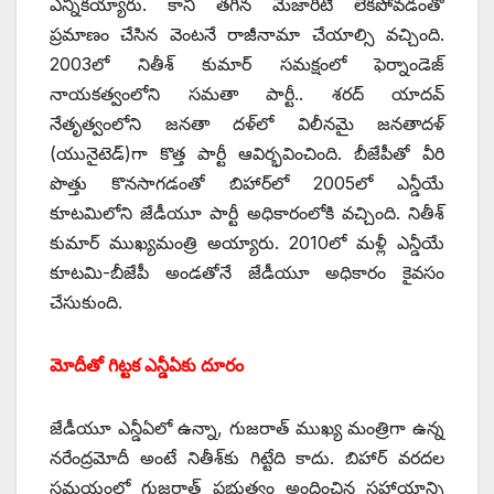
ఎన్నికయ్యారు. కానీ తగిన మెజారిటీ లేకపోవడంతో
ప్రమాణం చేసిన వెంటనే రాజీనామా చేయాల్సి వచ్చింది.
2003లో నితీశ్‌ ‌కుమార్‌ ‌సమక్షంలో ఫెర్నాండెజ్‌
‌నాయకత్వంలోని సమతా పార్టీ.. శరద్‌ ‌యాదవ్‌
‌నేతృత్వంలోని జనతా దళ్‌లో విలీనమై జనతాదళ్‌
(‌యునైటెడ్‌)‌గా కొత్త పార్టీ ఆవిర్భవించింది. బీజేపీతో వీరి
పొత్తు కొనసాగడంతో బిహార్‌లో 2005లో ఎన్డీయే
కూటమిలోని జేడీయూ పార్టీ అధికారంలోకి వచ్చింది. నితీశ్‌
‌కుమార్‌ ‌ముఖ్యమంత్రి అయ్యారు. 2010లో మళ్లీ ఎన్డీయే
కూటమి-బీజేపీ అండతోనే జేడీయూ అధికారం కైవసం
చేసుకుంది.
మోదీతో గిట్టక ఎన్డీఏకు దూరం
జేడీయూ ఎన్డీఏలో ఉన్నా, గుజరాత్‌ ‌ముఖ్య మంత్రిగా ఉన్న
నరేంద్రమోదీ అంటే నితీశ్‌కు గిట్టేది కాదు. బిహార్‌ ‌వరదల
సమయంలో గుజరాత్‌ ‌ప్రభుత్వం అందించిన సహాయాన్ని