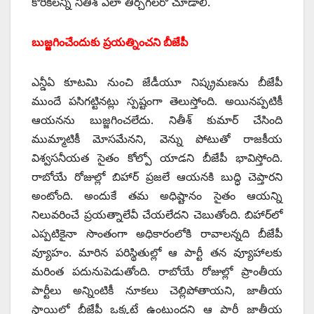
కోరికలన్నీ నితీశ్‌ ఎలా తీర్చగలరో చూడాలి.
బుజ్జగించేందుకు ప్రయత్నించని బీజేపీ
ఎన్డీఏ కూటమి నుంచి జేడీయూ నిష్క్రమణను బీజేపీ
ముందే పసిగట్టినట్లు స్పష్టంగా తెలుస్తోంది. అయినప్పటికీ
ఆయనను బుజ్జగించలేదు. నితీశ్‌ ‌కుమార్‌ ‌చేసింది
ముమ్మాటికీ మోసమేనని, వెన్ను పోటుతో రాజకీయ
విశ్వసనీయత సైతం కోల్పో యాడని బీజేపీ భావిస్తోంది.
రాబోయే రోజుల్లో బిహార్‌ ‌ప్రజలే ఆయనకి బుద్ధి చెప్తారని
అంటోంది. అందుకే తమ అధిష్టానం సైతం ఆయన్ని
నిలువరించే ప్రయత్నాలేవీ చేయలేదని చెబుతోంది. బిహార్‌లో
ఎప్పటికైనా సొంతంగా అధికారంలోకి రావాలన్నది బీజేపీ
వ్యూహం. మారిన పరిస్థితుల్లో ఆ పార్టీ తన వ్యూహాలకు
మరింత పదునుపెడుతోంది. రాబోయే రోజుల్లో ప్రాంతీయ
పార్టీలు అన్నింటికీ నూకలు చెల్లిపోతాయని, జాతీయ
స్థాయిలో బీజేపీ ఒక్కటే ఉంటుందని ఆ పార్టీ జాతీయ