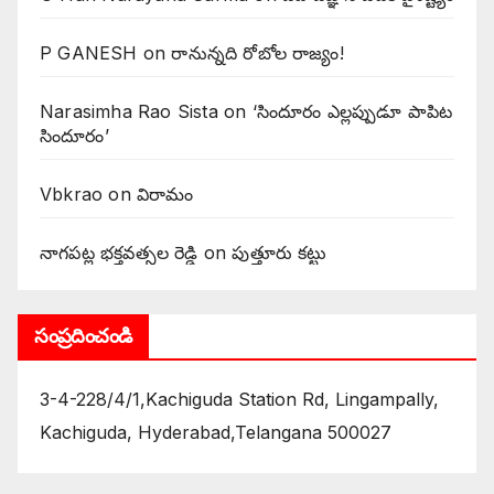
P GANESH
on
‌రానున్నది రోబోల రాజ్యం!
Narasimha Rao Sista
on
‘సిందూరం ఎల్లప్పుడూ పాపిట
సిందూరం’
Vbkrao
on
విరామం
నాగపట్ల భక్తవత్సల రెడ్డి
on
పుత్తూరు కట్టు
సంప్రదించండి
3-4-228/4/1,Kachiguda Station Rd, Lingampally,
Kachiguda, Hyderabad,Telangana 500027