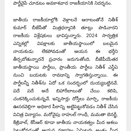
పార్టీవైపే చూడటం అవకాశవాద రాజకీయానికి నిదర్శనం.
జాతీయ రాజకీయాల్లోకి వెళ్లాలనే ఆరాటంతోనే నితీశ్‌
‌కుమార్‌ ‌బీజేపీతో మిత్రధర్మానికి తూట్లు పొడిచారని
రాజకీయ విశ్లేషకులు భావిస్తున్నారు. 2024 సార్వత్రిక
ఎన్నికల్లో విపక్షాలకు జాతీయస్థాయిలో బలమైన
నాయకుడు లేకపోవడంతో ఆయన ఈ భర్తీని
తీర్చబోతున్నారనే ప్రచారం జరుగుతోంది. బీజేపీయేతర
జాతీయస్థాయి పార్టీలు, ప్రాంతీయ పార్టీలు నితీశ్‌ ఎన్డీఏ
నుంచి బయటకు రావడాన్ని స్వాగతిస్తున్నాయి. ఈ
పార్టీలన్నీ నితీశ్‌ను ఏదో ఒక సందర్భంలో దుయ్యబట్టినవే.
పదే పదే అదే బిహారీబాబుతో చేయి కలిపి,
చంకనెక్కించుకున్నవే. ఇన్నిసార్లు దోస్తీలు మార్చి, రాజకీయ
ఊసరవెల్లిగా అధికార పీఠాన్ని అట్టిపెట్టుకోవడం నితీశ్‌ ‌చేసిన
విచిత్ర విన్యాసం. మరోవైపు రాహుల్‌ ‌గాంధీ, మమతా బెనర్జీ,
కేజ్రీవాల్‌, ‌కేసీఆర్‌ ‌కూడా జాతీయ నాయకత్వం మీద ఆశలు
పెట్టుకోవడంతో ఆయన వ్యూహం ఏమిటన్న అంశం మీద