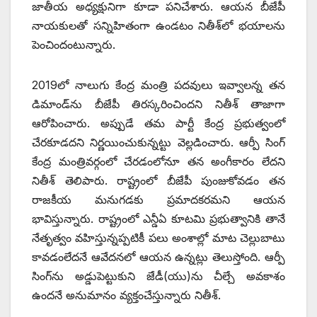
జాతీయ అధ్యక్షునిగా కూడా పనిచేశారు. ఆయన బీజేపీ
నాయకులతో సన్నిహితంగా ఉండటం నితీశ్‌లో భయాలను
పెంచిందంటున్నారు.
2019లో నాలుగు కేంద్ర మంత్రి పదవులు ఇవ్వాలన్న తన
డిమాండ్‌ను బీజేపీ తిరస్కరించిందని నితీశ్‌ ‌తాజాగా
ఆరోపించారు. అప్పుడే తమ పార్టీ కేంద్ర ప్రభుత్వంలో
చేరకూడదని నిర్ణయించుకున్నట్టు వెల్లడించారు. ఆర్పీ సింగ్‌
‌కేంద్ర మంత్రివర్గంలో చేరడంలోనూ తన అంగీకారం లేదని
నితీశ్‌ ‌తెలిపారు. రాష్ట్రంలో బీజేపీ పుంజుకోవడం తన
రాజకీయ మనుగడకు ప్రమాదకరమని ఆయన
భావిస్తున్నారు. రాష్ట్రంలో ఎన్డీఏ కూటమి ప్రభుత్వానికి తానే
నేతృత్వం వహిస్తున్నప్పటికీ పలు అంశాల్లో మాట చెల్లుబాటు
కావడంలేదనే ఆవేదనలో ఆయన ఉన్నట్లు తెలుస్తోంది. ఆర్పీ
సింగ్‌ను అడ్డుపెట్టుకుని జేడీ(యు)ను చీల్చే అవకాశం
ఉందనే అనుమానం వ్యక్తంచేస్తున్నారు నితీశ్‌.