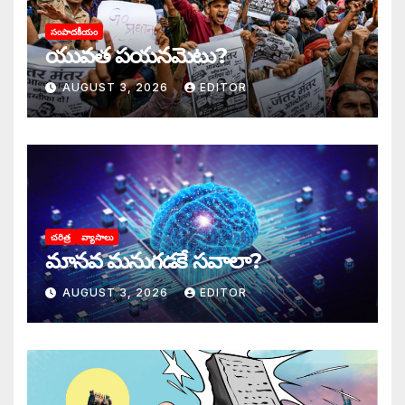
సంపాదకీయం
యువత పయనమెటు?
AUGUST 3, 2026
EDITOR
చరిత్ర
వ్యాసాలు
మానవ మనుగడకే సవాలా?
AUGUST 3, 2026
EDITOR