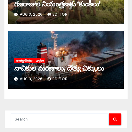
గజరాజుల నియంత్రణకు ‘కుంకీలు’
AUG 3, 2026
EDITOR
అంతర్జాతీయం
వార్తలు
నావికుల మరణాలు, దౌత్య చిక్కులు
AUG 3, 2026
EDITOR