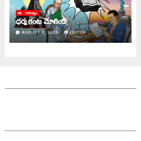
కథ
సాహిత్యం
ధర్మ గంట మోగింది
AUGUST 3, 2026
EDITOR
జాగృతి గురించి
సంప్రదించండి
మీ ఆర్టికల్ ని పంపించండి
మాతో ప్రకటనలు చెయ్యండి