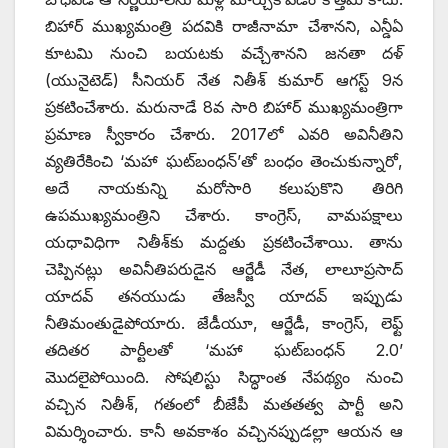
బిహార్‌ ‌ముఖ్యమంత్రి పదవికి రాజీనామా చేశానని, ఎన్డీఏ
కూటమి నుంచి బయటకు వచ్చేశానని జనతా దళ్‌
(‌యునైటెడ్‌) ‌సీనియర్‌ ‌నేత నితీశ్‌ ‌కుమార్‌ ఆగస్ట్ 9‌న
ప్రకటించేశారు. మరునాడే 8వ సారి బిహార్‌ ‌ముఖ్యమంత్రిగా
ప్రమాణ స్వీకారం చేశారు. 2017లో ఎవరి అవినీతిని
వ్యతిరేకించి ‘మహా ఘట్‌బంధన్‌’‌తో బంధం తెంచుకున్నారో,
అదే నాయకున్ని మరోసారి కలుపుకొని తిరిగి
ఉపముఖ్యమంత్రిని చేశారు. కాంగ్రెస్‌, ‌వామపక్షాలు
యధావిధిగా నితీశ్‌కు మద్దతు ప్రకటించేశాయి. తాను
చెప్పినట్లు అవినీతిపరుడైన ఆర్జేడీ నేత, లాలూప్రసాద్‌
‌యాదవ్‌ ‌తనయుడు తేజస్వీ యాదవ్‌ ఇప్పుడు
నీతిమంతుడైపోయారు. జేడీయూ, ఆర్జేడీ, కాంగ్రెస్‌, ‌లెఫ్ట్
‌తదితర పార్టీలతో ‘మహా ఘట్‌బంధన్‌ 2.0’
‌మొదలైపోయింది. సోషలిస్టు సిద్ధాంత నేపథ్యం నుంచి
వచ్చిన నితీశ్‌, ‌గతంలో బీజేపీ మతతత్వ పార్టీ అని
విమర్శించారు. కానీ అవకాశం వచ్చినప్పుడల్లా ఆయన ఆ