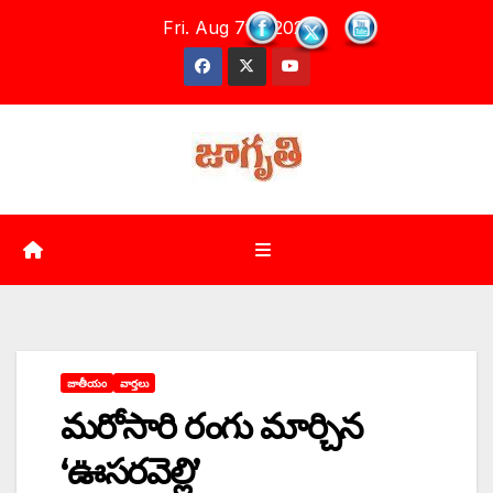
Skip
Fri. Aug 7th, 2026
to
content
జాతీయం
వార్తలు
మరోసారి రంగు మార్చిన
‘ఊసరవెల్లి’