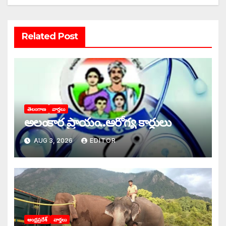
Related Post
తెలంగాణ
వార్తలు
అలంకార ప్రాయం..ఆరోగ్య కార్డులు
AUG 3, 2026
EDITOR
ఆంధ్రప్రదేశ్
వార్తలు