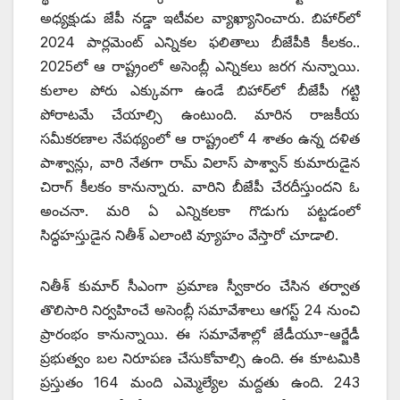
అధ్యక్షుడు జేపీ నడ్డా ఇటీవల వ్యాఖ్యానించారు. బిహార్‌లో
2024 పార్లమెంట్‌ ఎన్నికల ఫలితాలు బీజేపీకి కీలకం..
2025లో ఆ రాష్ట్రంలో అసెంబ్లీ ఎన్నికలు జరగ నున్నాయి.
కులాల పోరు ఎక్కువగా ఉండే బిహార్‌లో బీజేపీ గట్టి
పోరాటమే చేయాల్సి ఉంటుంది. మారిన రాజకీయ
సమీకరణాల నేపథ్యంలో ఆ రాష్ట్రంలో 4 శాతం ఉన్న దళిత
పాశ్వాన్లు, వారి నేతగా రామ్‌ ‌విలాస్‌ ‌పాశ్వాన్‌ ‌కుమారుడైన
చిరాగ్‌ ‌కీలకం కానున్నారు. వారిని బీజేపీ చేరదీస్తుందని ఓ
అంచనా. మరి ఏ ఎన్నికలకా గొడుగు పట్టడంలో
సిద్ధహస్తుడైన నితీశ్‌ ఎలాంటి వ్యూహం వేస్తారో చూడాలి.
నితీశ్‌ ‌కుమార్‌ ‌సీఎంగా ప్రమాణ స్వీకారం చేసిన తర్వాత
తొలిసారి నిర్వహించే అసెంబ్లీ సమావేశాలు ఆగస్ట్ 24 ‌నుంచి
ప్రారంభం కానున్నాయి. ఈ సమావేశాల్లో జేడీయూ-ఆర్జేడీ
ప్రభుత్వం బల నిరూపణ చేసుకోవాల్సి ఉంది. ఈ కూటమికి
ప్రస్తుతం 164 మంది ఎమ్మెల్యేల మద్దతు ఉంది. 243