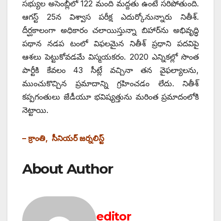
సభ్యుల అసెంబ్లీలో 122 మంది మద్దతు ఉంటే సరిపోతుంది.
ఆగస్ట్ 25‌న విశ్వాస పరీక్ష ఎదుర్కోనున్నారు నితీశ్‌.
‌దీర్ఘకాలంగా అధికారం చలాయిస్తున్నా బిహార్‌ను అభివృద్ధి
పథాన నడప టంలో విఫలమైన నితీశ్‌ ‌ప్రధాని పదవిపై
ఆశలు పెట్టుకోవడమే విస్మయకరం. 2020 ఎన్నికల్లో సొంత
పార్టీకి కేవలం 43 సీట్లే వచ్చినా తన వైఫల్యాలను,
ముంచుకొచ్చిన ప్రమాదాన్ని గ్రహించడం లేదు. నితీశ్‌
‌కప్పగంతులు జేడీయూ భవిష్యత్తును మరింత ప్రమాదంలోకి
నెట్టాయి.
– క్రాంతి, సీనియర్‌ ‌జర్నలిస్ట్
About Author
editor