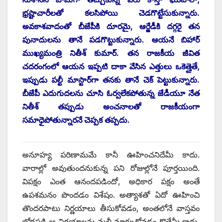
భ్రష్టాచారీలతో కలసిపోయి చెడగొట్టేసుకున్నారు.
అవకాశవాదంతో బీజేపీకి దూరమై, ఆర్జేడీకి దగ్గరై తన
పునాదులను తానే పడగొట్టుకున్నారు. ఆయనే బిహార్‌
‌ముఖ్యమంత్రి నితీశ్‌ ‌కుమార్‌. ‌తన రాజకీయ జీవిత
చదరంగంలో ఆయన ఇప్పటి దాకా వేసిన ఎత్తులు ఒకెత్తైతే,
ఇప్పుడు పల్టీ మాస్టార్‌గా తనకు తానే చెక్‌ ‌పెట్టుకున్నారు.
బీజేపీ ఎదుగుదలను చూసి ఓర్వలేకపోతున్న జేడీయూ నేత
నితీశ్‌ ‌తప్పుడు అంచనాలతో రాజకీయంగా
సమాధైపోతున్నారనే చెప్పక తప్పదు.
అనూహ్య పరిణామమే కానీ ఊహించనిదేమీ కాదు.
వారాల్లో అవుతుందనుకున్న పని రోజుల్లోనే పూర్తయింది.
విపక్షం ఎంత ఆనందపడిందో, అధికార పక్షం అంతే
ఉపశమనం పొందడం విశేషం. అత్యాశతో ఏదో ఊహించి
తొందరపాటు నిర్ణయాలు తీసుకోవడం, అంతలోనే వాస్తవం
బోధపడి ఆ నిర్ణయాలను మళ్లీ మార్చుకోవడం కొత్తేమీ కాదు.