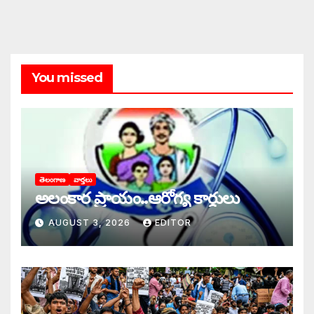
You missed
తెలంగాణ
వార్తలు
అలంకార ప్రాయం..ఆరోగ్య కార్డులు
AUGUST 3, 2026
EDITOR