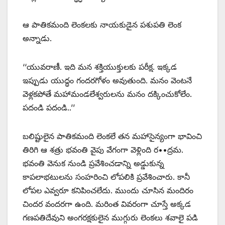
ఆ పాతికమంది లెంకలకు నాయకుడైన పశుపతి లెంక
అన్నాడు.
‘‘యువరాణీ. ఇది మన శక్తియుక్తులకు పరీక్ష. ఇక్కడ
ఇప్పుడు యుద్ధం గందరగోళం అవుతుంది. మనం వెంటనే
వెళ్లకపోతే మహామండలేశ్వరులను మనం దక్కించుకోలేం.
పదండి పదండి..’’
బలిష్టులైన పాతికమంది లెంకలే తన మహాసైన్యంగా భావించి
తిరిగి ఆ శత్రు భవంతి వైపు వేగంగా వెళ్లింది ర••ద్రమ.
భవంతి వెనుక నుండి ప్రవేశించడాన్ని అడ్డుకున్న
కాపలాభటులను సంహరించి లోపలికి ప్రవేశించారు. కానీ
లోపల ఎవ్వరూ కనిపించలేదు. ముందు చూసిన మందిరం
చిందర వందరగా ఉంది. మరింత వివరంగా చూస్తే అక్కడ
గణపతిదేవుని అంగరక్షకులైన ముగ్గురు లెంకలు శవాలై పడి