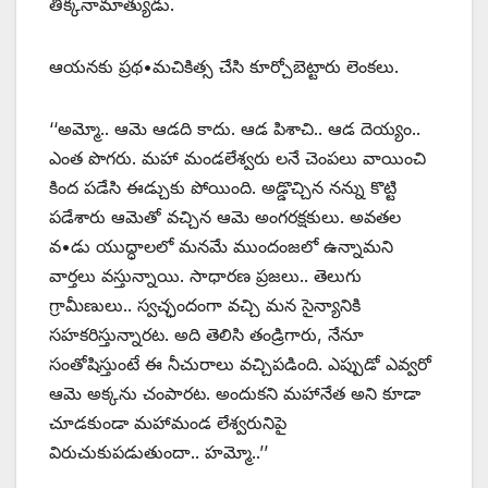
తిక్కనామాత్యుడు.
ఆయనకు ప్రథ•మచికిత్స చేసి కూర్చోబెట్టారు లెంకలు.
‘‘అమ్మో.. ఆమె ఆడది కాదు. ఆడ పిశాచి.. ఆడ దెయ్యం..
ఎంత పొగరు. మహా మండలేశ్వరు లనే చెంపలు వాయించి
కింద పడేసి ఈడ్చుకు పోయింది. అడ్డొచ్చిన నన్ను కొట్టి
పడేశారు ఆమెతో వచ్చిన ఆమె అంగరక్షకులు. అవతల
వ•డు యుద్ధాలలో మనమే ముందంజలో ఉన్నామని
వార్తలు వస్తున్నాయి. సాధారణ ప్రజలు.. తెలుగు
గ్రామీణులు.. స్వచ్ఛందంగా వచ్చి మన సైన్యానికి
సహకరిస్తున్నారట. అది తెలిసి తండ్రిగారు, నేనూ
సంతోషిస్తుంటే ఈ నీచురాలు వచ్చిపడింది. ఎప్పుడో ఎవ్వరో
ఆమె అక్కను చంపారట. అందుకని మహానేత అని కూడా
చూడకుండా మహామండ లేశ్వరునిపై
విరుచుకుపడుతుందా.. హమ్మో..’’