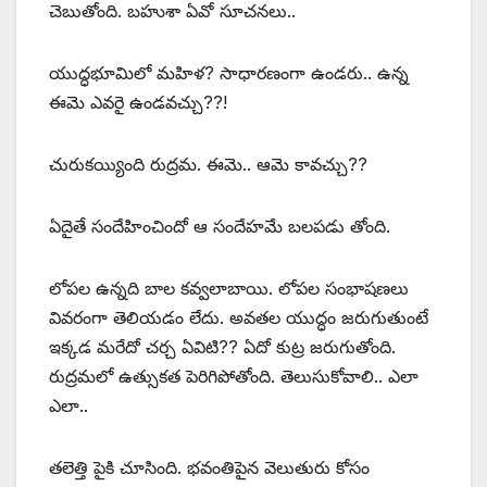
చెబుతోంది. బహుశా ఏవో సూచనలు..
యుద్ధభూమిలో మహిళ? సాధారణంగా ఉండరు.. ఉన్న
ఈమె ఎవరై ఉండవచ్చు??!
చురుకయ్యింది రుద్రమ. ఈమె.. ఆమె కావచ్చు??
ఏదైతే సందేహించిందో ఆ సందేహమే బలపడు తోంది.
లోపల ఉన్నది బాల కవ్వలాబాయి. లోపల సంభాషణలు
వివరంగా తెలియడం లేదు. అవతల యుద్ధం జరుగుతుంటే
ఇక్కడ మరేదో చర్చ ఏవిటి?? ఏదో కుట్ర జరుగుతోంది.
రుద్రమలో ఉత్సుకత పెరిగిపోతోంది. తెలుసుకోవాలి.. ఎలా
ఎలా..
తలెత్తి పైకి చూసింది. భవంతిపైన వెలుతురు కోసం