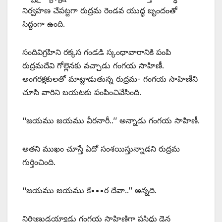
నిర్వహణ చేపట్టగా రుద్రమ రెండవ యుద్ధ బృందంతో
సిద్ధంగా ఉంది.
సందివిగ్రహిని రక్కస గండడి స్కంధావారానికి పంపి
రుద్రమదేవి గోల్లెనకు వచ్చాడు గంగయ సాహిణీ.
అంగరక్షకులతో మాట్లాడుతున్న రుద్రమ- గంగయ సాహిణీని
చూసి వారిని బయటకు పంపించివేసింది.
‘‘జయము జయము వీరనారీ..’’ అన్నాడు గంగయ సాహిణీ.
అతని ముఖం చూస్తే ఏదో సంశయిస్తున్నాడని రుద్రమ
గుర్తించింది.
‘‘జయము జయము కే•••ర దేవా..’’ అన్నది.
నిర్విణ్ణుడయ్యాడు గంగయ సాహిణిగా ప్రసిద్ధ్దుడైన