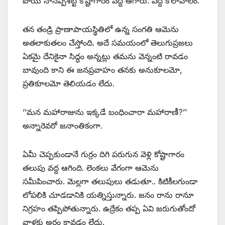
పోయి నానప్పశెట్టి కోష్టాగారం వద్ద ఆగారు. పెద్ద కోలాహలం.
తన తండ్రి ప్రాణాపాయస్థితిలో ఉన్న సంగతి ఆమెను
అతలాకుతలం చేస్తోంది. అదే సమయంలో తెలుగుప్రజలు
ఏకమై దేనికైనా సిద్ధం అన్నట్లు తమను వెన్నంటి రావడం
బావుంది కాని ఈ జనప్రవాహం తనకు అనుకూలమో,
ప్రతికూలమో తెలియడం లేదు.
‘‘మన మహారాజును ఇక్కడే బంధించారా మహారాణీ?’’
అన్నారెవరో జనాంతికంగా.
ఏమీ చెప్పకుండానే గుర్రం దిగి పరుగున వెళ్లి కోష్టాగారం
తలుపు వద్ద ఆగింది. లెంకలు వేగంగా ఆమెను
సమీపించారు. మెల్లగా తలుపులు తడుతూ.. కిటికీలగుండా
లోపలికి చూడడానికి యత్నిస్తున్నారు. జనం రాను రానూ
నిగ్రహం తప్పిపోతున్నారు. ఉద్రేకం తప్ప ఏవి జరుగుతోందో
వాళ్లకు అర్థం కావడం లేదు.