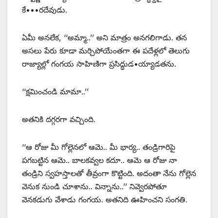
కే•••రదేవుడు.
ఏమీ అనలేక, ‘‘అమ్మా..’’ అని మాత్రం అనగలిగాడు. తన
అసలు పేరు కూడా మర్చిపోయేంతగా ఈ పదేళ్లలో తెలుగు
రాజ్యాల్లో గంగయ సాహిణిగా ప్రసిద్ధుడ•య్యాడతను.
‘‘క్షమించండి మామా..’’
అతనికి దగ్గరగా వచ్చింది.
‘‘ఆ రోజు మీ గోల్లెనలో ఆమె.. మీ భార్య.. తండ్రిగారిపై
పగబట్టిన ఆమె.. బాలకవ్వల కదూ.. ఆమె ఆ రోజు నా
తండ్రిని స్వహస్తాలతో తీవ్రంగా కొట్టింది. అదంతా నేను గోల్లెన
వెనుక నుండి చూశాను.. విన్నాను..’’ నివ్వెరపోతూ
వెనకడుగు వేశాడు గంగయ. అతనిది ఊహించని సంగతి.