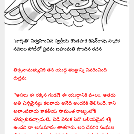
‘‌జాగృతి’ నిర్వహించిన స్వర్గీయ కొండపాక కిషన్‌రావు స్మారక
నవలల పోటీలో ప్రథమ బహుమతి పొందిన రచన
తిక్కనామత్యునికి తన యుద్ధ తంత్రాన్ని వివరించింది
రుద్రమ.
‘‘అసలు ఈ రక్కస గండడే ఈ యుద్ధానికి వ•లం. అతడు
అతి చిన్నసైన్యం కలవాడు అనేది అందరికి తెలిసిందే. కాని
అలాంటివాడు కాకతీయ సామంత రాజ్యంలోకి
చొచ్చుకువచ్చాడంటే.. వీడి వెనుక ఏదో బలీయమైన శక్తి
ఉందని నా అనుమానం తాతగారు. అది దేవగిరి సంఘణ