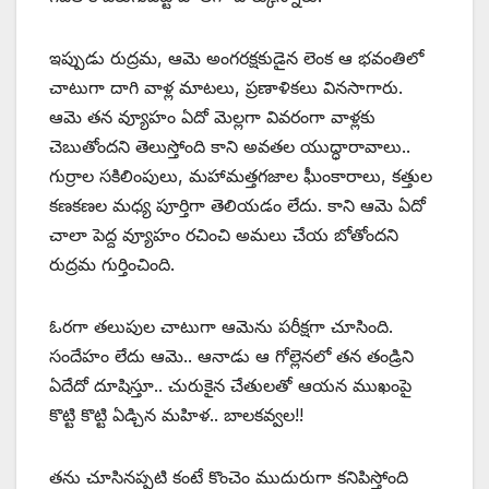
ఇప్పుడు రుద్రమ, ఆమె అంగరక్షకుడైన లెంక ఆ భవంతిలో
చాటుగా దాగి వాళ్ల మాటలు, ప్రణాళికలు వినసాగారు.
ఆమె తన వ్యూహం ఏదో మెల్లగా వివరంగా వాళ్లకు
చెబుతోందని తెలుస్తోంది కాని అవతల యుద్ధారావాలు..
గుర్రాల సకిలింపులు, మహామత్తగజాల ఘీంకారాలు, కత్తుల
కణకణల మధ్య పూర్తిగా తెలియడం లేదు. కాని ఆమె ఏదో
చాలా పెద్ద వ్యూహం రచించి అమలు చేయ బోతోందని
రుద్రమ గుర్తించింది.
ఓరగా తలుపుల చాటుగా ఆమెను పరీక్షగా చూసింది.
సందేహం లేదు ఆమె.. ఆనాడు ఆ గోల్లెనలో తన తండ్రిని
ఏదేదో దూషిస్తూ.. చురుకైన చేతులతో ఆయన ముఖంపై
కొట్టి కొట్టి ఏడ్చిన మహిళ.. బాలకవ్వల!!
తను చూసినప్పటి కంటే కొంచెం ముదురుగా కనిపిస్తోంది