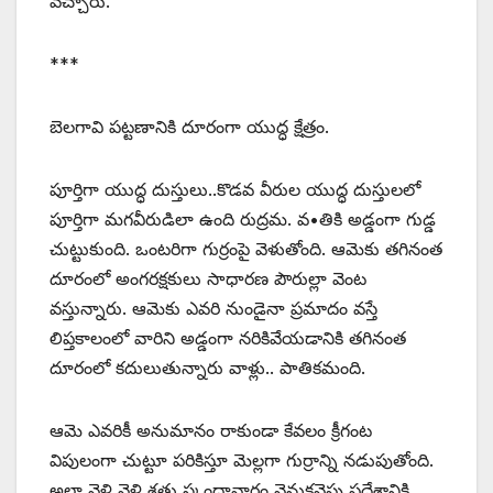
వచ్చారు.
***
బెలగావి పట్టణానికి దూరంగా యుద్ధ క్షేత్రం.
పూర్తిగా యుద్ధ దుస్తులు..కొడవ వీరుల యుద్ధ దుస్తులలో
పూర్తిగా మగవీరుడిలా ఉంది రుద్రమ. వ•తికి అడ్డంగా గుడ్డ
చుట్టుకుంది. ఒంటరిగా గుర్రంపై వెళుతోంది. ఆమెకు తగినంత
దూరంలో అంగరక్షకులు సాధారణ పౌరుల్లా వెంట
వస్తున్నారు. ఆమెకు ఎవరి నుండైనా ప్రమాదం వస్తే
లిప్తకాలంలో వారిని అడ్డంగా నరికివేయడానికి తగినంత
దూరంలో కదులుతున్నారు వాళ్లు.. పాతికమంది.
ఆమె ఎవరికీ అనుమానం రాకుండా కేవలం క్రీగంట
విపులంగా చుట్టూ పరికిస్తూ మెల్లగా గుర్రాన్ని నడుపుతోంది.
అలా వెళ్లి వెళ్లి శత్రు స్కంధావారం వెనుకవైపు ప్రదేశానికి