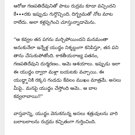
ఆరోజు గణపతిదేవునితో పాటు రుద్రమ కూడా వచ్చిందని
కే•••రకు ఇప్పుడు గుర్తొచ్చింది. దిగ్భ్రమతో నోట మాట
రాలేదు. అలా కళ్లప్పగించి చూస్తున్నాడామెను.
‘‘ఆ కవ్వల తన పగను మర్చిపోయిందని మనమంతా
అనుకునేలా ఇన్నేళ్ల యుద్ధం నిశ్శబ్దంగా కనిపిస్తూ, తన పని
తాను చేసుకుపోతోంది. కాకతీయరాజ్య పతనం,
గణపతిదేవుని దుర్మరణం.. ఆమె ఆశయాలు. ఇప్పుడు ఇలా
ఈ యుద్ధం ద్వారా మళ్లా బయటకు వచ్చాయి. ఈ
యుద్ధ్దానికి రక్కస గండడు కేవలం ముఖం మాత్రమే. అసలు
మీపై.. మనపై యుద్ధం చేస్తోంది ఆమె.. ఆ బాల
కవ్వలాబాయి!!’’
వాస్తవాన్ని, యుద్ధం వెనుకనున్న అసలు శత్రువులను వారి
బలాబలాలను రుద్రమ కచ్చితంగా గుర్తించింది.