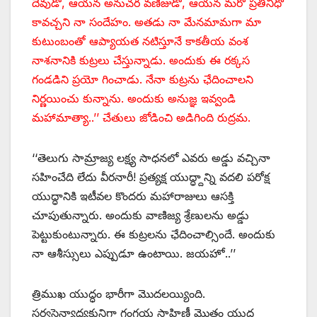
దేవుడో, ఆయన అనుచర వణిజుడో, ఆయన మరో ప్రతినిధో
కావచ్చని నా సందేహం. అతడు నా మేనమామగా మా
కుటుంబంతో ఆప్యాయత నటిస్తూనే కాకతీయ వంశ
నాశనానికి కుట్రలు చేస్తున్నాడు. అందుకు ఈ రక్కస
గండడిని ప్రయో గించాడు. నేనా కుట్రను ఛేదించాలని
నిర్ణయించు కున్నాను. అందుకు అనుజ్ఞ ఇవ్వండి
మహామాత్యా..’’ చేతులు జోడించి అడిగింది రుద్రమ.
‘‘తెలుగు సామ్రాజ్య లక్ష్య సాధనలో ఎవరు అడ్డు వచ్చినా
సహించేది లేదు వీరనారీ! ప్రత్యక్ష యుద్ధ్దాన్ని వదలి పరోక్ష
యుద్ధానికి ఇటీవల కొందరు మహారాజులు ఆసక్తి
చూపుతున్నారు. అందుకు వాణిజ్య శ్రేణులను అడ్డు
పెట్టుకుంటున్నారు. ఈ కుట్రలను ఛేదించాల్సిందే. అందుకు
నా ఆశీస్సులు ఎప్పుడూ ఉంటాయి. జయహో..’’
త్రిముఖ యుద్ధం భారీగా మొదలయ్యింది.
సర్వసైన్యాధ్యక్షునిగా గంగయ సాహిణీ మొత్తం యుద్ధ