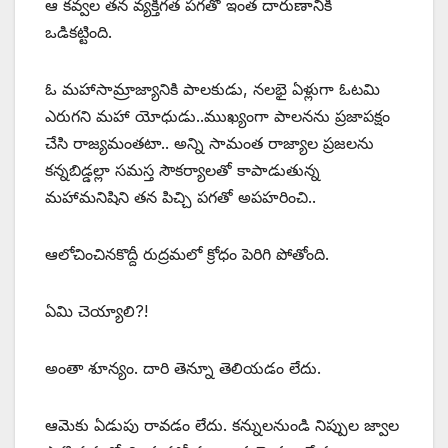
ఆ కవ్వల తన వ్యక్తిగత పగతో ఇంత దారుణానికి
ఒడికట్టింది.
ఓ మహాసామ్రాజ్యానికి పాలకుడు, నలభై ఏళ్లుగా ఓటమి
ఎరుగని మహా యోధుడు..ముఖ్యంగా పాలనను ప్రజాపక్షం
చేసి రాజ్యమంతటా.. అన్ని సామంత రాజ్యాల ప్రజలను
కన్నబిడ్డల్లా సమస్త సౌకర్యాలతో కాపాడుతున్న
మహామనిషిని తన పిచ్చి పగతో అపహరించి..
ఆలోచించినకొద్దీ రుద్రమలో క్రోధం పెరిగి పోతోంది.
ఏమి చెయ్యాలి?!
అంతా శూన్యం. దారి తెన్నూ తెలియడం లేదు.
ఆమెకు ఏడుపు రావడం లేదు. కన్నులనుండి నిప్పుల జ్వాల