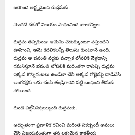
జరిగింది అర్థ్ధమైంది రుద్రమకు.
మొదటి దశలో విజయం సాధించింది బాలకవ్వల.
రుద్రమ తప్పకుండా ఆమెను వెదుక్కుంటూ వస్తుందని
ఊహించి, ఆమె కదలికలన్నీ తెలుసు కుంటూనే ఉంది.
రుద్రమ ఆ భవంతి వద్దకు వచ్చాక లోపలికి వెళ్లడాన్ని
గమనిస్తూనే భవంతి లోపలికి మరింతగా రానిచ్చి రుద్రమ
ఇక్కడ కొన్నిగంటలు ఉండేలా చేసి అక్కడ గోల్లెనపై దాడిచేసి
అంగరక్షకు లను చంపి తండ్రిగారిని పట్టి బంధించి తీసుకు
పోయింది.
గుండె పట్టేసినట్లయ్యింది రుద్రమకు.
అద్భుతంగా ప్రణాళిక రచించి మరింత పకడ్బందీ అమలు
చేసి విజయవంతంగా తన లక్ష్యమైన కాకతీయ