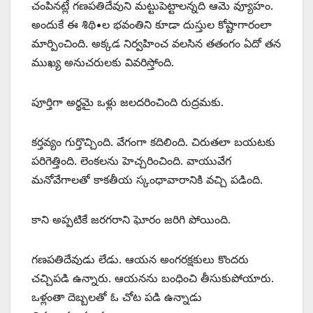
చంపినట్లే గణపతిదేవుని మట్టుపెట్టాలన్నది ఆమె వ్యూహం.
అందుకే ఈ శిథి•ల భవంతిని కూడా దుస్తుల కోష్టాగారంలా
మార్పించింది. అక్కడ నిర్వహించ వలసిన తతంగం ఏదో తన
ముఖ్య అనుచరులకు వివరిస్తోంది.
పూర్తిగా అర్థమై ఒళ్లు జలదరించింది రుద్రమకు.
కర్తవ్యం గుర్తొచ్చింది. వేగంగా కదిలింది. చిరుతలా బయటకు
పరిగెత్తింది. లెంకలను హెచ్చరించింది. వాయువేగ
మనోవేగాలతో కాకతీయ స్కంధావారానికి వచ్చి పడింది.
కాని అప్పటికే జరగరాని ఘోరం జరిగి పోయింది.
గణపతిదేవుడు లేడు. ఆయన అంగరక్షకులు కొందరు
చచ్చిపడి ఉన్నారు. ఆయనను బంధించి తీసుకుపోయారు.
ఒళ్లంతా దెబ్బలతో ఓ చోట పడి ఉన్నాడు