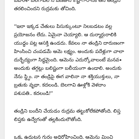
బహుశా బెలగావిలోని వణిజుని కోష్టాగారానికి తన తండ్రిని
తరలించిందని రుద్రమకు తోచింది.
‘‘ఇలా ఇక్కడ చేతులు పిసుక్కుంటూ నిలబడటం వల్ల
ప్రయోజనం లేదు. ఏమైనా చెయ్యాలి. ఆ దుర్మార్గురాలికి
యుద్ధం పట్ల ఆసక్తి ఉండదు. కేవలం నా తండ్రిని దారుణంగా
హింసించి చంపడమే ఆమె లక్ష్యం. అందుకు పదేళ్లుగా చాలా
దుర్భేద్యంగా సిద్ధమైంది. ఆమెను ఎదుర్కోవాలంటే మనవ•
అందుకు తగ్గట్లు బలిష్టంగా బలీయంగా ఉండాలి. అందుకు
నేను స్ధ్దిం. నా తండ్రిపై ఈగ వాలినా నా శక్తియుక్తులు, నా
బ్రతుకు వృథా. కదలండి. బెలగావి ఊళ్లోకి వెళదాం
పశుపతి.. కదలండి!’’
తండ్రిని బందీని చేయడం రుద్రమ తట్టుకోలేకపోతోంది. లిప్త
లిప్తకు ఉద్వేగంతో తల్లకిందులౌతోంది.
ఒక్క ఉదుటన గుర్రం అధిరోహించింది. ఆమెను మించి