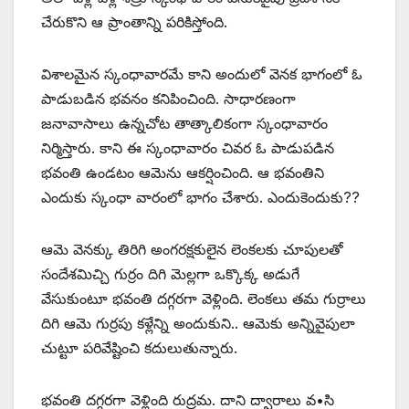
చేరుకొని ఆ ప్రాంతాన్ని పరికిస్తోంది.
విశాలమైన స్కంధావారమే కాని అందులో వెనక భాగంలో ఓ
పాడుబడిన భవనం కనిపించింది. సాధారణంగా
జనావాసాలు ఉన్నచోట తాత్కాలికంగా స్కంధావారం
నిర్మిస్తారు. కాని ఈ స్కంధావారం చివర ఓ పాడుపడిన
భవంతి ఉండటం ఆమెను ఆకర్షించింది. ఆ భవంతిని
ఎందుకు స్కంధా వారంలో భాగం చేశారు. ఎందుకెందుకు??
ఆమె వెనక్కు తిరిగి అంగరక్షకులైన లెంకలకు చూపులతో
సందేశమిచ్చి గుర్రం దిగి మెల్లగా ఒక్కొక్క అడుగే
వేసుకుంటూ భవంతి దగ్గరగా వెళ్లింది. లెంకలు తమ గుర్రాలు
దిగి ఆమె గుర్రపు కళ్లేన్ని అందుకుని.. ఆమెకు అన్నివైపులా
చుట్టూ పరివేష్టించి కదులుతున్నారు.
భవంతి దగ్గరగా వెళ్లింది రుద్రమ. దాని ద్వారాలు వ•సి