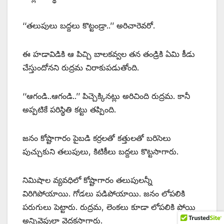
‘‘తలుపులు బద్దలు కొట్టండ్రా..’’ అరిచారెవరో.
ఈ హడావిడికి ఆ పిచ్చి బాలకవ్వల తన తండ్రికి ఏమి కీడు
చేస్తుందోనని రుద్రమ చిరాకుపడుతోంది.
‘‘ఆగండి..ఆగండి..’’ పిచ్చెక్కినట్లు అరిచింది రుద్రమ. కానీ
అప్పటికే పరిస్థితి కట్టు తప్పింది.
జనం కోష్టాగారం పైబడి కర్రలతో కత్తులతో బరిసెలు
పుచ్చుకుని తలుపులు, కిటికీలు బద్దలు కొట్టసాగారు.
నిమిషాల వ్యవధిలో కోష్టాగారం తలుపులన్నీ
విరిగిపోయాయి. గోడలు పడిపోయాయి. జనం లోపలికి
పరుగులు పెట్టారు. రుద్రమ, లెంకలు కూడా లోపలికి పోయి
అన్నివైపులా వెదకసాగారు.