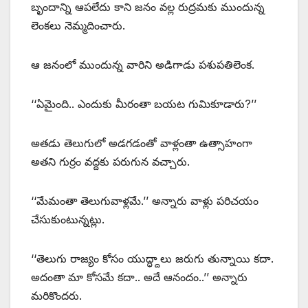
బృందాన్ని ఆపలేదు కాని జనం వల్ల రుద్రమకు ముందున్న
లెంకలు నెమ్మదించారు.
ఆ జనంలో ముందున్న వారిని అడిగాడు పశుపతిలెంక.
‘‘ఏమైంది.. ఎందుకు మీరంతా బయట గుమికూడారు?’’
అతడు తెలుగులో అడగడంతో వాళ్లంతా ఉత్సాహంగా
అతని గుర్రం వద్దకు పరుగున వచ్చారు.
‘‘మేమంతా తెలుగువాళ్లమే.’’ అన్నారు వాళ్లు పరిచయం
చేసుకుంటున్నట్లు.
‘‘తెలుగు రాజ్యం కోసం యుద్ధ్దాలు జరుగు తున్నాయి కదా.
అదంతా మా కోసమే కదా.. అదే ఆనందం..’’ అన్నారు
మరికొందరు.