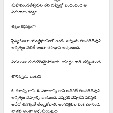
మహామండలేశ్వరుని తన గుప్పిట్లో బంధించింది ఆ
నీచురాలు కవ్వల.
తక్షణ కర్తవ్యం??
సైన్యమంతా యుద్ధభూమిలో ఉంది. ఇప్పుడు గణపతిదేవుని
అదృశ్యం చెబితే అంతా రసాభాస అవుతుంది.
వీరులంతా గందరగోళమైపోతారు. యుద్ధం గాడి తప్పుతుంది.
తానిప్పుడు ఒంటరి!
ఓ దళాన్ని గాని, ఓ పటాలాన్ని గాని అడిగితే గణపతిదేవుని
అదృశ్యం చెప్పాల్సి ఉంటుంది. ఎవ్వరికి చెప్పలేని పరిస్థితి.
అదేదో తనొక్కతే తేల్చుకోవాలి. అంగరక్షకుల వంక చూసింది.
వాళ్లకు అంతా అర్థ్ధమయ్యింది.