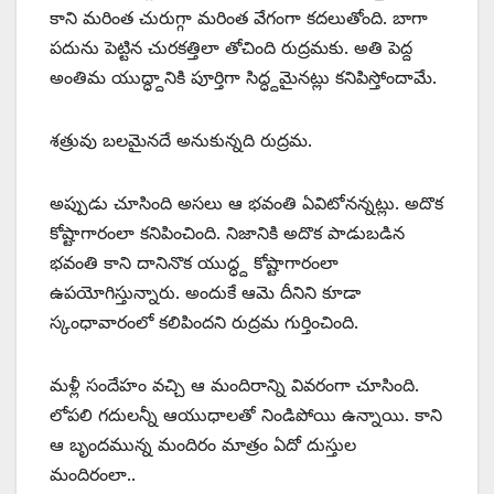
కాని మరింత చురుగ్గా మరింత వేగంగా కదలుతోంది. బాగా
పదును పెట్టిన చురకత్తిలా తోచింది రుద్రమకు. అతి పెద్ద
అంతిమ యుద్ధ్దానికి పూర్తిగా సిద్ధ్దమైనట్లు కనిపిస్తోందామే.
శత్రువు బలమైనదే అనుకున్నది రుద్రమ.
అప్పుడు చూసింది అసలు ఆ భవంతి ఏవిటోనన్నట్లు. అదొక
కోష్టాగారంలా కనిపించింది. నిజానికి అదొక పాడుబడిన
భవంతి కాని దానినొక యుద్ధ్ద కోష్టాగారంలా
ఉపయోగిస్తున్నారు. అందుకే ఆమె దీనిని కూడా
స్కంధావారంలో కలిపిందని రుద్రమ గుర్తించింది.
మళ్లీ సందేహం వచ్చి ఆ మందిరాన్ని వివరంగా చూసింది.
లోపలి గదులన్నీ ఆయుధాలతో నిండిపోయి ఉన్నాయి. కాని
ఆ బృందమున్న మందిరం మాత్రం ఏదో దుస్తుల
మందిరంలా..