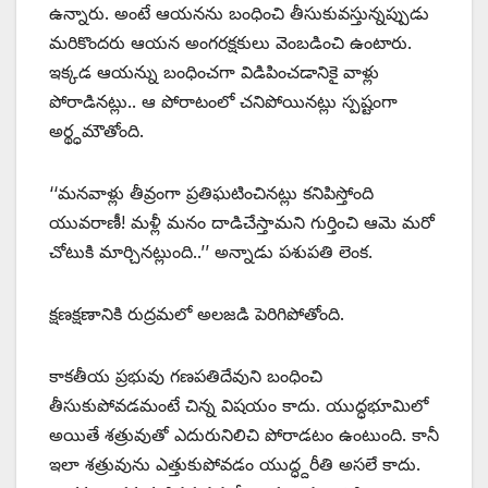
ఉన్నారు. అంటే ఆయనను బంధించి తీసుకువస్తున్నప్పుడు
మరికొందరు ఆయన అంగరక్షకులు వెంబడించి ఉంటారు.
ఇక్కడ ఆయన్ను బంధించగా విడిపించడానికై వాళ్లు
పోరాడినట్లు.. ఆ పోరాటంలో చనిపోయినట్లు స్పష్టంగా
అర్థ్ధమౌతోంది.
‘‘మనవాళ్లు తీవ్రంగా ప్రతిఘటించినట్లు కనిపిస్తోంది
యువరాణీ! మళ్లీ మనం దాడిచేస్తామని గుర్తించి ఆమె మరో
చోటుకి మార్చినట్లుంది..’’ అన్నాడు పశుపతి లెంక.
క్షణక్షణానికి రుద్రమలో అలజడి పెరిగిపోతోంది.
కాకతీయ ప్రభువు గణపతిదేవుని బంధించి
తీసుకుపోవడమంటే చిన్న విషయం కాదు. యుద్ధభూమిలో
అయితే శత్రువుతో ఎదురునిలిచి పోరాడటం ఉంటుంది. కానీ
ఇలా శత్రువును ఎత్తుకుపోవడం యుద్ధ్దరీతి అసలే కాదు.