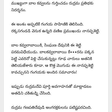
ముఖ్యంగా బాల కవ్వలను గుర్తించడం రుద్రమ ప్రతిభకు
నిదర్శనం.
ఈ అంశం అప్పటికే గంగయ సాహిణికి తెలిసింది.
రక్కసగండడి వెనుక ఉన్నది వణిజ ప్రముఖుడు నానప్పశెట్టి.
బాల కవ్వలాబాయికి, సింఘణ దేవునికి ఈ శెట్టి
పరమవిధేయుడు. బాలకవ్వలాబాయి కే•••రను పక్కన
పెట్టి ఎవరినో పెళ్లి చేసుకున్నట్లు గూఢ చారులు అతనికి
తెలియజేశారు కూడా. ఆ కొత్త మొగుడు ఈ నానప్పశెట్టి
కావచ్చునని గంగయకు అందిన సమాచారం!
ఇప్పుడు రుద్రమదేవి పూర్తి అవగాహనతో మాట్లాడటం
అతడిని చకితుడ్ని చేసింది.
రుద్రమ గణపతిదేవుడి అంగరక్షకులను పటిష్టపరచింది.