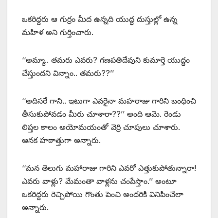
ఒకరిద్దరు ఆ గుర్రం మీద ఉన్నది యుద్ధ దుస్తుల్లో ఉన్న
మహిళ అని గుర్తించారు.
‘‘అమ్మా.. తమరు ఎవరు? గణపతిదేవుని కుమార్తె యుద్ధం
చేస్తుందని విన్నాం.. తమరు??’’
‘‘అదిసరే గాని.. ఇటుగా ఎవరైనా మహరాజు గారిని బంధించి
తీసుకుపోవడం మీరు చూశారా??’’ అంది ఆమె. రెండు
లిప్తల కాలం అయోమయంతో వెర్రి చూపులు చూశారు.
ఆనక హఠాత్తుగా అన్నారు.
‘‘మన తెలుగు మహారాజు గారిని ఎవరో ఎత్తుకుపోతున్నారా!
ఎవరు వాళ్లు? మేమంతా వాళ్లను చంపేస్తాం.’’ అంటూ
ఒకరిద్దరు రెచ్చిపోయి గొంతు పెంచి అందరికి వినిపించేలా
అన్నారు.