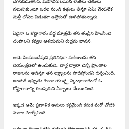
ఎగసిపడుతోంది. మహావీరులయిన లెంకలు చేతులు
నలుపుకుంటూ ఒరల నుండి కత్తులు తీస్తూ ఏమీ చేయలేక
మళ్లీ లోపల పెడుతూ ఉద్రేకంతో ఊగిపోతున్నారు.
ఏదైనా ఓ కోష్టాగారం వద్ద మాత్రమే తన తండ్రిని హింసించి
చంపాలని కవ్వల ఆశయమని రుద్రమ భావన.
ఆమె సింఘణదేవుని ప్రతినిధిగా వణిజులను తన
నియంత్రణలో ఉంచుకుని.. వాళ్ల ద్వారా చిన్న ప్రాంతాల
రాజులను ఆడిస్తూ తన లక్ష్యాలను సాధిస్తోందని గుర్తించింది.
అందుకే ఇప్పుడు కూడా యుద్ధ్ద స్కంధావారంలో ఓ
కోష్టాగారాన్ని కలుపుకుని ఏర్పాటు చేయించింది.
ఇక్కడ ఆమె ప్రణాళిక అమలు కష్టమైంది కనుక మరో చోటికి
మకాం మార్చేసింది.