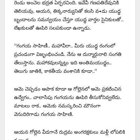
రెండు అంచెల భద్రత ఏర్పరచింది. ఇవేవీ గణపతిదేవునికి
తెలియవు. ఆయన, తిక్కనార్యునితో కలసి వ•డు యుద్ధ
బృందాలను సమన్వయం చేస్తూ యుద్ధ వార్తల సైనికులతో..
లేఖకులతో ఊపిరి సలపకుండా ఉన్నాడు.
‘‘గంగయ సాహిణీ.. మహావీరా.. మీరు యుద్ధ రంగంలో
ప్రచండంగా విజృంభించండి. నేను ఆ దుర్మార్గురాలి సంగతి
తేలుస్తాను. మహాకవులన్నట్లు ఇది అంతిమయుద్ధం..
తెలుగు జాతికి, కాకతీయ వంశానికి కూడా..’’
ఆమె చెప్పడం ఆపాక కూడా ఆ గోల్లెనలో ఆమె ప్రకటించిన
ఉద్వేగం.. చాలాసేపు గంగయను ఊపిరి తీసుకోనివ్వలేదు.
మాటలు రాక.. ఆమెకు నమస్కరించి మౌనంగా
వెనుదిరిగాడు గంగయ సాహిణి.
ఆయన గోల్లెన వీడగానే రుద్రమ అంగరక్షకులు మళ్లీ లోపలికి