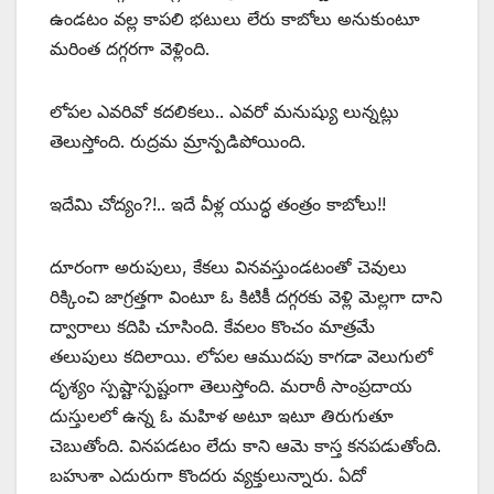
ఉండటం వల్ల కాపలి భటులు లేరు కాబోలు అనుకుంటూ
మరింత దగ్గరగా వెళ్లింది.
లోపల ఎవరివో కదలికలు.. ఎవరో మనుష్యు లున్నట్లు
తెలుస్తోంది. రుద్రమ మ్రాన్పడిపోయింది.
ఇదేమి చోద్యం?!.. ఇదే వీళ్ల యుద్ధ తంత్రం కాబోలు!!
దూరంగా అరుపులు, కేకలు వినవస్తుండటంతో చెవులు
రిక్కించి జాగ్రత్తగా వింటూ ఓ కిటికీ దగ్గరకు వెళ్లి మెల్లగా దాని
ద్వారాలు కదిపి చూసింది. కేవలం కొంచం మాత్రమే
తలుపులు కదిలాయి. లోపల ఆముదపు కాగడా వెలుగులో
దృశ్యం స్పష్టాస్పష్టంగా తెలుస్తోంది. మరాఠీ సాంప్రదాయ
దుస్తులలో ఉన్న ఓ మహిళ అటూ ఇటూ తిరుగుతూ
చెబుతోంది. వినపడటం లేదు కాని ఆమె కాస్త కనపడుతోంది.
బహుశా ఎదురుగా కొందరు వ్యక్తులున్నారు. ఏదో