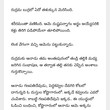
రుద్రమ బుర్రలో ఏదో తళుక్కున మెరిసింది.
శరీరమంతా వణికింది. ఆమె దుష్టపన్నాగం అర్థం అయ్యేసరికి
కళ్లు తిరిగి పడిపోయేలా తూలిపోయింది.
లెంక వేగంగా వచ్చి ఆమెను పట్టుకున్నాడు.
రుద్రమకు ఆనాడు తమ అంతఃపురంలో తండ్రి తల్లికి మధ్య
జరిగిన సంభాషణ, ఆ తర్వాత తల్లి తనకు చెప్పిన అంశాలు
గుర్తుకొచ్చాయి.
ఆనాడు గణపతిదేవుడు, పెద్దకవ్వల దేవగిరి కోటలో
దాగున్నది ఓ దుస్తుల కోష్టాగారంలో. అక్కడే కవ్వలను ఎవరో
చంపేశారు. కాబట్టి గణపతిదేవుని ఇక్కడ.. ఈ యుద్ధంలో
ఓడించి బంధించి, కోష్టాగారంలో ఆనాడు ఆమె అక్కను