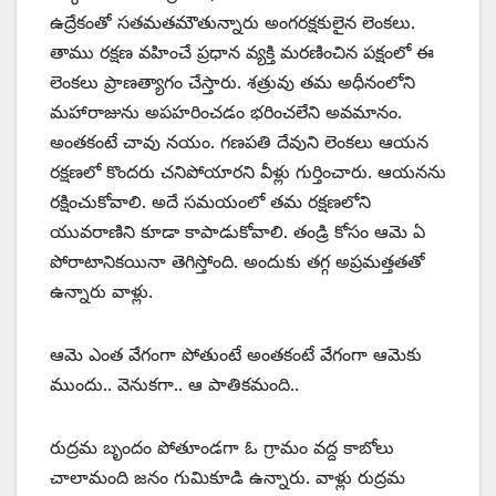
ఉద్రేకంతో సతమతమౌతున్నారు అంగరక్షకులైన లెంకలు.
తాము రక్షణ వహించే ప్రధాన వ్యక్తి మరణించిన పక్షంలో ఈ
లెంకలు ప్రాణత్యాగం చేస్తారు. శత్రువు తమ అధీనంలోని
మహారాజును అపహరించడం భరించలేని అవమానం.
అంతకంటే చావు నయం. గణపతి దేవుని లెంకలు ఆయన
రక్షణలో కొందరు చనిపోయారని వీళ్లు గుర్తించారు. ఆయనను
రక్షించుకోవాలి. అదే సమయంలో తమ రక్షణలోని
యువరాణిని కూడా కాపాడుకోవాలి. తండ్రి కోసం ఆమె ఏ
పోరాటానికయినా తెగిస్తోంది. అందుకు తగ్గ అప్రమత్తతతో
ఉన్నారు వాళ్లు.
ఆమె ఎంత వేగంగా పోతుంటే అంతకంటే వేగంగా ఆమెకు
ముందు.. వెనుకగా.. ఆ పాతికమంది..
రుద్రమ బృందం పోతూండగా ఓ గ్రామం వద్ద కాబోలు
చాలామంది జనం గుమికూడి ఉన్నారు. వాళ్లు రుద్రమ