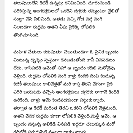
తలుపులులేని కిటికీ ఉన్నట్లు కనిపించింది. దూరంనుండి
పరికిస్తున్న అంగరక్షకులలో ఒకరిని దగ్గరకు రమ్మంటూ వ్రేలితో
సంజ్ఞా చేసి పిలిచింది. అతడు వచ్చి గోడ వద్ద వంగి
నిలబడగా రుద్రమ అతని వీపు పైకెక్కి లోపలికి
తొంగిచూసింది.
మహిళ చేతులు కదుపుతూ చెబుతుండగా ఓ సైనిక బృందం
వింటున్న దృశ్యం స్పష్టంగా కనబడుతోంది కానీ వినపడటం
లేదు. కాసేపటికి ఆమెతో సహా ఆ బృందం కదిలి మరోవైపు
వెళ్లింది. రుద్రమ లోపలికి వంగి కాళ్లు కిందికి దింపి కిందున్న
కిటికీ తలుపులు కాలివేళ్లతో మరి కాస్త తెరచి వేగంగా పైకి
ఎగిరి బయటకు వచ్చేసి అంగరక్షకులు దగ్గరకు రాగానే కిందికి
ఉరికింది. వాళ్లు ఆమె కిందపడకుండా పట్టుకున్నారు.
తర్వాత ఆ కిటికీ మరింత తెరచి ఒకరిని లోపలికి వెళ్లమంది.
అతని వెనక రుద్రమ కూడా లోపలికి వెళ్లింది.మళ్లీ ఆమె, ఆ
బృందం వస్తున్న అలికిడి వినపడి ఇద్దరూ చటుక్కున మరో
గదిలోకి పరుగుపెట్టి వ•లగా దాక్కున్నారు.