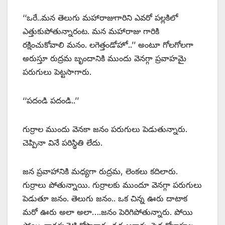
‘‘ఒరే..మన తెలుగు మహారాజుగారిని ఎవరో పల్లకిలో
ఎత్తుకుపోతున్నారంట. మన మహారాజు గారికి
రక్షించుకోవాలి మనం. లగెత్తండోహో..’’ అంటూ గోలగోలగా
అరుస్తూ రుద్రమ బృందానికి ముందు వెనగ్గా ప్రవాహమై
పరుగులు పెట్టసాగారు.
‘‘పదండి పదండి..’’
గుర్రాల ముందు వెనకా జనం పరుగులు పెడుతున్నారు.
చెప్పినా వినే పరిస్థితి లేదు.
జన ప్రవాహానికి మధ్యగా రుద్రమ, లెంకలు కదిలారు.
గుర్రాలు పోతున్నాయి. గుర్రాలకు ముందూ వెనగ్గా పరుగులు
పెడుతూ జనం. తెలుగు జనం.. ఒక చిన్న ఊరు దాటాక
మరో ఊరు అలా అలా….జనం పెరిగిపోతున్నారు. పోయి