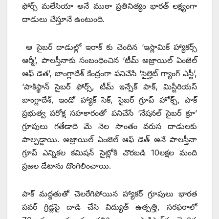
ఫోర్స్ మలేసియా అనే ముఠా ప్రతినిత్యం భారత్ లక్ష్యంగా
దాడులు చేస్తూనే ఉంటుంది.
ఆ సైబర్ దాడుల్లో ఇరాక్ కు చెందిన ‘ఇస్లామిక్ హ్యాకర్స్
ఆర్మీ’, పాలస్తీనాకు సంబంధించిన ‘టీమ్ అజ్రాయిల్ ఏంజెల్
ఆఫ్ డెత’, బాంగ్లాదేశ్ కేంద్రంగా పనిచేసే ‘సైల్హెట్ గ్యాంగ్ ఎస్జీ’,
‘పాకిస్థాన్ సైబర్ ఫోర్స్, టీమ్ ఇన్సేక్ పాక్, మిస్టీరియస్
బాంగ్లాదేశ్, ఇండో హ్యాక్ సెక్, సైబర్ గ్రూప్ హోక్స్, పాక్
ప్రభుత్వ పరోక్ష సహకారంతో పనిచేసే ‘నేషనల్ సైబర్ క్రూ’
గ్రూపులు గతేడాది మే నెల సాంతం వరుస దాడులకు
పాల్పడ్డాయి. అజ్రాయిల్ ఏంజెల్ ఆఫ్ డెత్ అనే పాలస్తీనా
గ్రూప్ ఎన్నికల కమిషన్ సైట్లోకి చొరబడి 10లక్షల మంది
ప్రజల డేటాను దొంగిలించాయి.
పాక్ మద్దతుతో చెలరేగిపోయిన హ్యాకర్ గ్రూపులు భారత
పవర్ గ్రిడ్లపై దాడి చేసి విద్యుత్ ఉత్పత్తి, సరఫరాలో