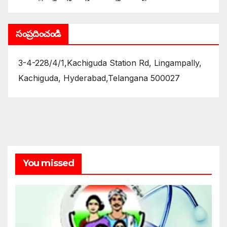
సంప్రదించండి
3-4-228/4/1,Kachiguda Station Rd, Lingampally,
Kachiguda, Hyderabad,Telangana 500027
You missed