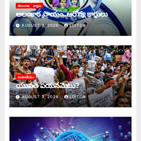
తెలంగాణ
వార్తలు
అలంకార ప్రాయం..ఆరోగ్య కార్డులు
AUGUST 3, 2026
EDITOR
సంపాదకీయం
యువత పయనమెటు?
AUGUST 3, 2026
EDITOR