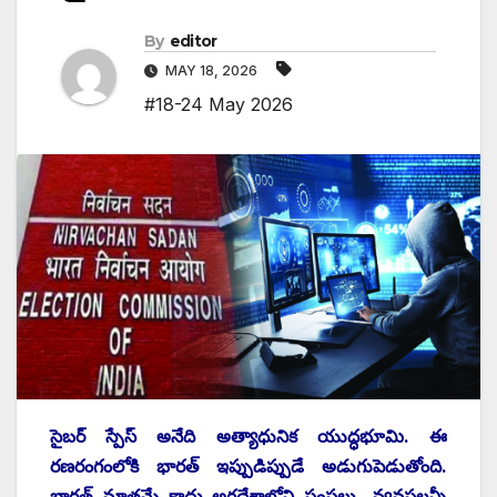
By
editor
MAY 18, 2026
#18-24 May 2026
సైబర్ స్పేస్ అనేది అత్యాధునిక యుద్ధభూమి. ఈ
రణరంగంలోకి భారత్ ఇప్పుడిప్పుడే అడుగుపెడుతోంది.
భారత్ మాత్రమే కాదు అగ్రదేశాల్లోని సంస్థలు, వ్యవస్థలన్నీ