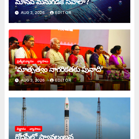
మానవ మనుగడకే సవాలా?
AUG 3, 2026
EDITOR
ప్రత్యేక వ్యాసం
వ్యాసాలు
‘మాతృత్వం నాగరికతకు పునాది’
AUG 3, 2026
EDITOR
విజ్ఞానం
వ్యాసాలు
రోదసీలో స్వావలంబన