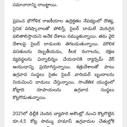
సమాచారాన్ని రాబట్టాయి.
ప్రపంచ భౌగోళిక రాజకీయాల ఉద్రిక్తతల నేపథ్యంలో దౌత్య,
సైనిక పరిష్కారాలతో పోలిస్తే, సైబర్ దాడులే మెరుగైన
ఫలితాలిస్తాయని అనేక దేశాలు నమ్ముతున్నాయి. తమ వైరి
దేశాలపై సైబర్ దాడులకు తెగబడుతున్నాయి. మౌలిక
వసతులను దెబ్బతీయడం, కీలక రంగాలను, రక్షణ
వ్యవస్థలను ఛిన్నాభిన్నం చేయడానికి ర్యాన్సమ్ వేర్
ఆయుధాన్ని ప్రయోగిస్తున్నాయి. శత్రుదేశాలతో పాటు
ఉగ్రవాద సంస్థలు సైతం సైబర్ వారియర్ బృందాలను
నియమించి దాడులు చేస్తున్నాయి. సాంకేతిక యుద్ధంలో
కోట్లాది రూపాయలను ఉగ్రవాద సంస్థలు
కొల్లగొడుతున్నాయి.
2021లో ఢిల్లీకి చెందిన వ్యాపారి అకౌంట్లో నుంచి కొల్లగొట్టిన
రూ.4.5 కోట్ల సొమ్ము హమాస్ ఉగ్రవాదుల చేతుల్లోకి