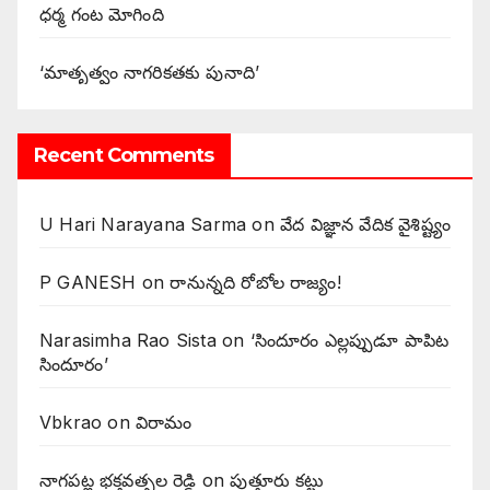
ధర్మ గంట మోగింది
‘మాతృత్వం నాగరికతకు పునాది’
Recent Comments
U Hari Narayana Sarma
on
వేద విజ్ఞాన వేదిక వైశిష్ట్యం
P GANESH
on
‌రానున్నది రోబోల రాజ్యం!
Narasimha Rao Sista
on
‘సిందూరం ఎల్లప్పుడూ పాపిట
సిందూరం’
Vbkrao
on
విరామం
నాగపట్ల భక్తవత్సల రెడ్డి
on
పుత్తూరు కట్టు