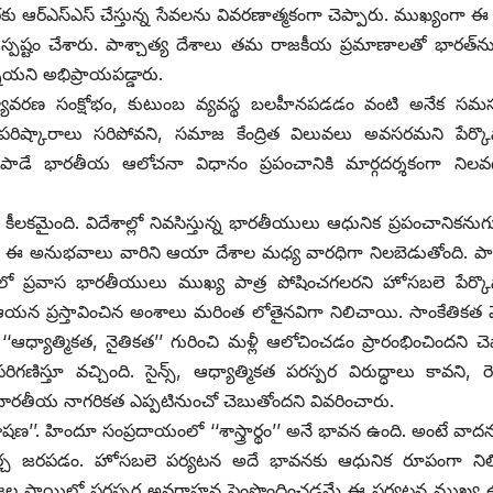
ు ఆర్‌ఎస్‌ఎస్‌ ‌చేస్తున్న సేవలను వివరణాత్మకంగా చెప్పారు. ముఖ్యంగా ఈ 
పష్టం చేశారు. పాశ్చాత్య దేశాలు తమ రాజకీయ ప్రమాణాలతో భారత్‌ను
ాయని అభిప్రాయపడ్డారు.
పర్యావరణ సంక్షోభం, కుటుంబ వ్యవస్థ బలహీనపడడం వంటి అనేక సమస
పరిష్కారాలు సరిపోవని, సమాజ కేంద్రిత విలువలు అవసరమని పేర్కొన
ాడే భారతీయ ఆలోచనా విధానం ప్రపంచానికి మార్గదర్శకంగా నిలవ
కమైంది. విదేశాల్లో నివసిస్తున్న భారతీయులు ఆధునిక ప్రపంచానికను
. ఈ అనుభవాలు వారిని ఆయా దేశాల మధ్య వారధిగా నిలబెడుతోంది. పాశ
రవాస భారతీయులు ముఖ్య పాత్ర పోషించగలరని హోసబలె పేర్కొన్
లో ఆయన ప్రస్తావించిన అంశాలు మరింత లోతైనవిగా నిలిచాయి. సాంకేతికత 
ధ్యాత్మికత, నైతికత’’ గురించి మళ్లీ ఆలోచించడం ప్రారంభించిందని చెప
గణిస్తూ వచ్చింది. సైన్స్, ఆధ్యాత్మికత పరస్పర విరుద్ధాలు కావని, రె
ారతీయ నాగరికత ఎప్పటినుంచో చెబుతోందని వివరించారు.
ణ’’. హిందూ సంప్రదాయంలో ‘‘శాస్త్రార్థం’’ అనే భావన ఉంది. అంటే వాద
ర్చ జరపడం. హోసబలె పర్యటన అదే భావనకు ఆధునిక రూపంగా నిలిచ
రజల స్థాయిలో పరస్పర అవగాహన పెంపొందించడమే ఈ పర్యటన ముఖ్య ఉద