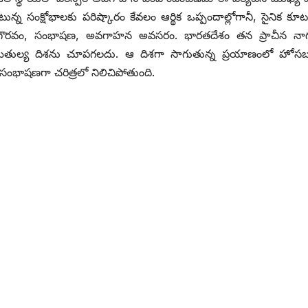
ున్న సంక్షోభాలకు పరిష్కారం కేవలం ఆర్థిక ఒప్పందాల్లోగానీ, సైనిక కూట
ర గౌరవం, సంభాషణ, అవగాహన అవసరం. భారతదేశం తన ప్రాచీన నాగ
 సమతుల్య దిశను చూపగలదు. ఆ దిశగా సాగుతున్న ప్రయాణంలో హోస
ంభాషణగా చరిత్రలో నిలిచిపోతుంది.