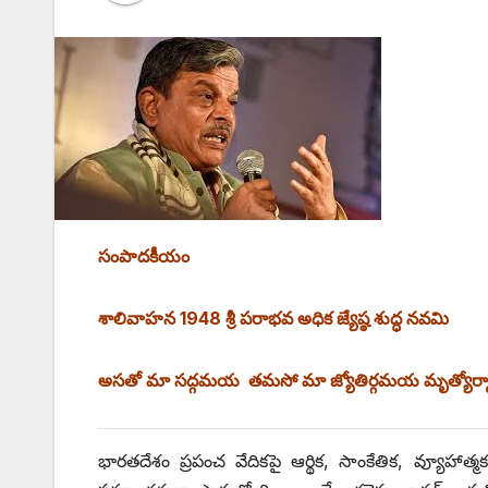
సంపాదకీయం
శాలివాహన 1948 శ్రీ పరాభవ అధిక జ్యేష్ఠ శుద్ధ నవమి
అసతో మా సద్గమయ తమసో మా జ్యోతిర్గమయ మృత్యోర
భారతదేశం ప్రపంచ వేదికపై ఆర్థిక, సాంకేతిక, వ్యూహాత