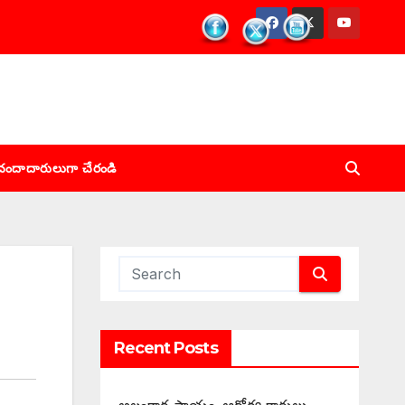
చందాదారులుగా చేరండి
Recent Posts