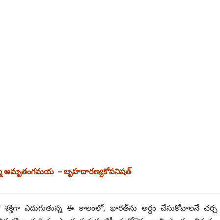
్మా అమృతంగమయ – బృహదారణ్యకోపనిషత్
్మక శక్తిగా ఎదుగుతున్న ఈ కాలంలో, భారత్‌ను అర్థం చేసుకోవాలనే చర్