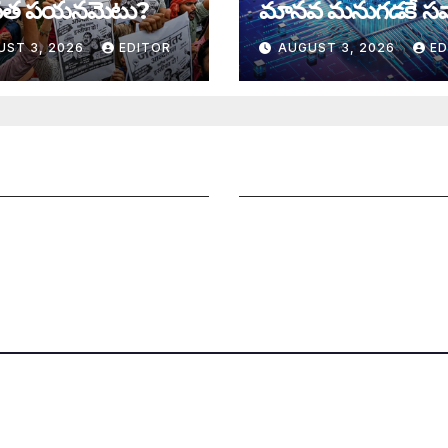
త పయనమెటు?
మానవ మనుగడకే సవ
UST 3, 2026
EDITOR
AUGUST 3, 2026
ED
ని పంపించండి
సంపాదకీయం
నలు చెయ్యండి
చందాదారులుగా చేరండి