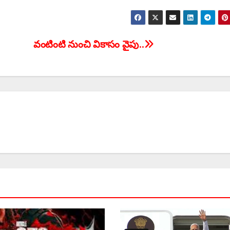
వంటింటి నుంచి వికాసం వైపు..