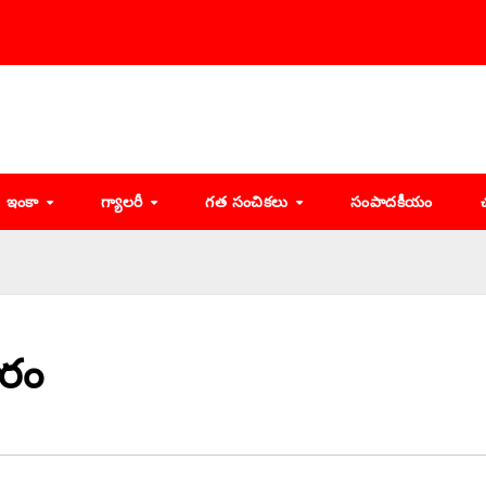
ఇంకా
గ్యాలరీ
గత సంచికలు
సంపాదకీయం
ూరం