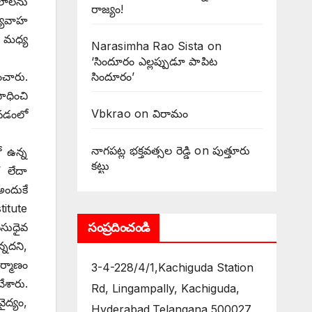
•లాలను
రాజ్యం!
ర్యవాహ
ల మధ్య
Narasimha Rao Sista
on
‘సిందూరం ఎల్లప్పుడూ పాపిట
సిందూరం’
ంచారు.
ాధించి
Vbkrao
on
విరామం
కోవడంలో
నాగపట్ల భక్తవత్సల రెడ్డి
on
పుత్తూరు
ో ఉన్న
కట్టు
 లేదా
అందుకే
titute
సంప్రదించండి
వసుధైవ
్నదని,
ర్మాణం
3-4-228/4/1,Kachiguda Station
ేశారు.
Rd, Lingampally, Kachiguda,
ైద్యం,
Hyderabad,Telangana 500027