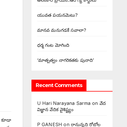
అలంకార ప్రాయం..ఆరోగ్య కార్డులు
యువత పయనమెటు?
మానవ మనుగడకే సవాలా?
ధర్మ గంట మోగింది
‘మాతృత్వం నాగరికతకు పునాది’
Recent Comments
U Hari Narayana Sarma
on
వేద
విజ్ఞాన వేదిక వైశిష్ట్యం
చ కూడా
P GANESH
on
‌రానున్నది రోబోల