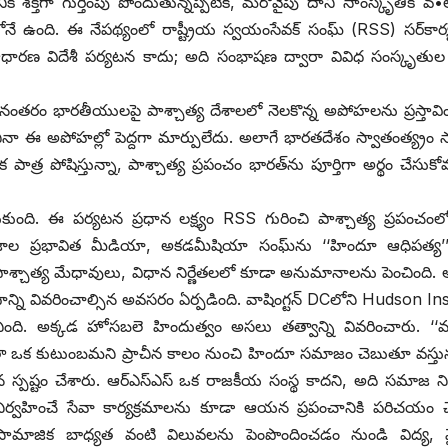
క్తిగా గుర్తింపు పొందుతున్నప్పటికీ, మరోవైపు దాని సాంస్కృతిక వ
ోనే ఉంది. ఈ నేపథ్యంలో రాష్ట్రీయ స్వయంసేవక్‌ ‌సంఘ్‌ (RSS) ‌సర్‌కా
ధారణ విదేశీ పర్యటన కాదు; అది సంభాషణ ద్వారా వివిధ సంస్కృతు
ంతరం భారతీయులపై పాశ్చాత్య దేశాలలో నెలకొన్న అపోహలను ప్రస్తావి
ా ఈ అపోహల్లో పెద్దగా మార్పులేదు. అలాగే భారతదేశం స్వాతంత్య్రం స
క పాత్ర పోషిస్తున్నా, పాశ్చాత్య ప్రపంచం భారత్‌ను పూర్తిగా అర్థం చేసు
ంది. ఈ పర్యటన ప్రధాన లక్ష్యం RSS గురించి పాశ్చాత్య ప్రపంచంల
ాల ప్రభావిత మీడియా, అకడమీషియా సంఘ్‌ను ‘‘హిందూ ఆధిపత్య’’
ారం పాశ్చాత్య మేధావులు, విధాన నిర్ణేతలలో కూడా అనుమానాలను పెంచింది. 
ాన్ని వివరించాల్సిన అవసరం ఏర్పడింది. వాషింగ్టన్‌ ‌DCలోని Hudson Ins
ంది. అక్కడ హోసబలె హిందుత్వం అసలు తత్వాన్ని వివరించారు. ‘‘
ా ఒక కుటుంబమని ప్రాచీన కాలం నుంచి హిందూ సమాజం చెబుతూ వస్తున
పష్టం చేశారు. ఆర్‌ఎస్‌ఎస్‌ ఒక రాజకీయ సంస్థ కాదని, అది సమాజ ని
ిర్వహించే సేవా కార్యక్రమాలను కూడా ఆయన ప్రపంచానికి పరిచయం చ
షణ, సామాజిక బాధ్యత వంటి విలువలను పెంపొందించడం నుండి విద్య, వ