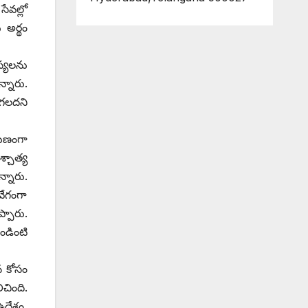
సేవల్లో
 అర్థం
్యలను
్నారు.
గలదని
గుణంగా
్చాత్య
నారు.
వేగంగా
్పారు.
ండింటి
న కోసం
ింది.
్దేశం.