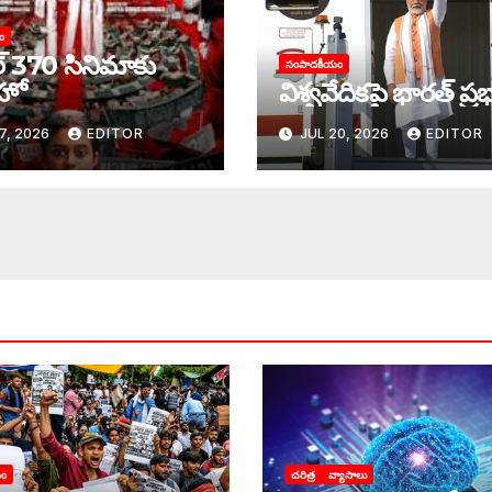
ం
ల్‌ 370 ‌సినిమాకు
సంపాదకీయం
హో
విశ్వవేదికపై భారత్ ప్
7, 2026
EDITOR
JUL 20, 2026
EDITOR
యం
చరిత్ర
వ్యాసాలు