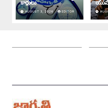
కార్డులు
యువ
AUGUST 3, 2026
EDITOR
AUG
జాగృతి గురించి
మీ ఆర్టికల్ 
సంప్రదించండి
మాతో ప్రకట