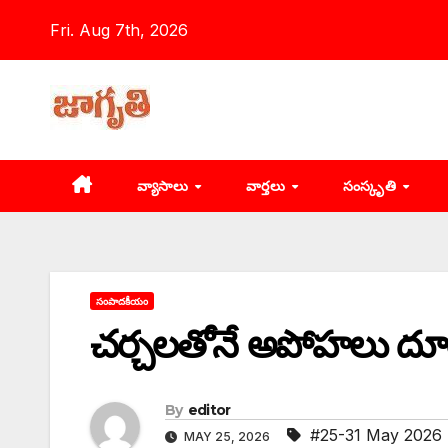
Skip
Fri. Aug 7th, 2026
to
content
వ్యాసాలు
వార్తలు
సంస్కృతి
సంపాదకీయం
చర్చలతోనే అపోహలు ద
By
editor
#25-31 May 2026
MAY 25, 2026