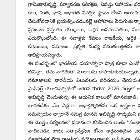
గ్రామీణాభివృద్ధి, పర్యావరణ పరిరక్షణ, విపత్తు సహాయం వరక
కుల, మత, భాష ఆధారిత వివక్షకు స్థానం లేదని ఆయన స్
చేసుకోవడానికి ప్రయత్నించడంవల్లే అపోహలు పెరుగుతున్న
ప్రపంచం ప్రస్తుతం యుద్ధాలు, ఆర్థిక అసమానతలు, 
ఎదుర్కొంటోంది. ఈ సవాళ్లకు కేవలం రాజకీయ, ఆర్థిక 
కుటుంబం, సమాజం, ప్రకృతి మధ్య సమతుల్యతను కాప
అభిప్రాయపడ్డారు.
ఈ సందర్భంలో భారతీయ డయాస్పోరా పాత్ర కూడా ఎంతో కీల
జీవిస్తూ, తమ నాగరికతా వ•లాలను కాపాడుకుంటున్నారు
సమాజాలకు భారతీయ విలువలను పరిచయం చేయడంలో ప్
స్టాన్‌ఫర్డ్ ‌యూనివర్సిటిలో జరిగిన thrive 2026 చర్చ
అభివృద్ధి చెందుతున్న ఈ ఆధునిక కాలంలో మానవజాతి, ‘‘ఆ
భారతదేశం వేల ఏళ్లుగా ఆధ్యాత్మికతను ఒక శాస్త్రంగా పరి
సమన్వయం ద్వారానే సమగ్ర మానవ అభివృద్ధి సాధ్యమని భ
ఈ మొత్తం పర్యటనలో ప్రధానంగా కనిపించిన అంశం ‘‘సంభాష
వాదించడం కాదు; సత్యాన్వేషణ కోసం అర్థవంతమైన చ
వ్యూహాత్మక లేదా రాజకీయ ప్రయోజనాలకు అతీతంగా, ప్