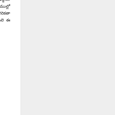
ముల్లో
రికతా
బలె ఈ