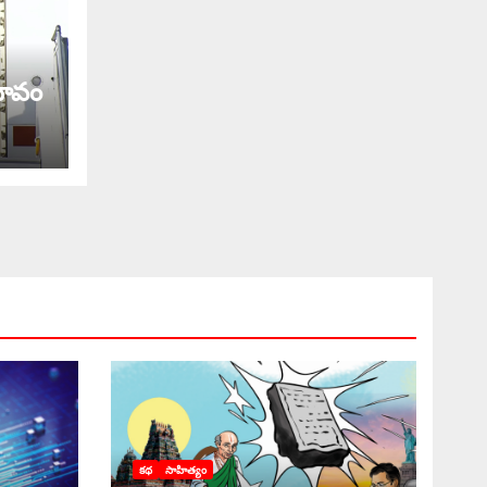
రభావం
కథ
సాహిత్యం