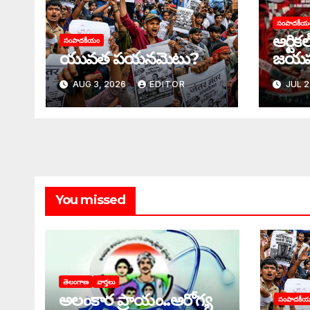
సంపాదకీయ
ఆర్టిక
సంపాదకీయం
యువత పయనమెటు?
జయ
AUG 3, 2026
EDITOR
JUL 2
You missed
తెలంగాణ
వార్తలు
అలంకార ప్రాయం..ఆరోగ్య
సంపాదకీ