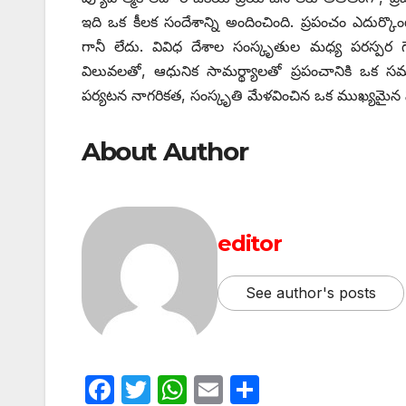
ఇది ఒక కీలక సందేశాన్ని అందించింది. ప్రపంచం ఎదుర్కొంట
గానీ లేదు. వివిధ దేశాల సంస్కృతుల మధ్య పరస్ప
విలువలతో, ఆధునిక సామర్థ్యాలతో ప్రపంచానికి ఒక
పర్యటన నాగరికత, సంస్కృతి మేళవించిన ఒక ముఖ్యమైన స
About Author
editor
See author's posts
F
T
W
E
S