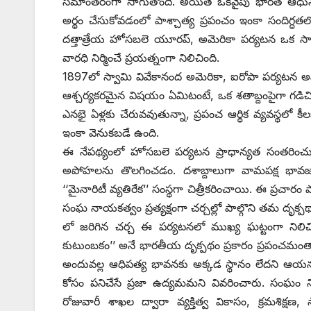
సమాంతరంగా సాగుతోంది. అయితే ఒకవైపు భారత్‌ ఆధునిక శ
అర్థం చేసుకోవడంలో పాశ్చాత్య ప్రపంచం ఇంకా సందిగ్ధతల
దత్తాత్రేయ హోసబలె యూరప్‌, అమెరికా పర్యటన ఒక సా
వారధి నిర్మించే ప్రయత్నంగా నిలిచింది.
1897లో స్వామి వివేకానంద అమెరికా, ఐరోపా పర్యటన అన
ఆశ్చర్యకరమైన విషయం ఏమిటంటే, ఒక శతాబ్దంపైగా గడిచిన
ఎనభై ఏళ్లకు చేరువవుతున్నా, ప్రపంచ ఆర్థిక వ్యవస్థలో కీల
ఇంకా వెనుకబడే ఉంది.
ఈ నేపథ్యంలో హోసబలె పర్యటన ప్రాధాన్యత సంతరించుకు
అపోహలను తొలగించడం. దశాబ్దాలుగా వామపక్ష భావజ
‘‘మైనారిటీ వ్యతిరేక’’ సంస్థగా చిత్రీకరించాయి. ఈ ప్రచ
సంఘ నాయకత్వం ప్రత్యక్షంగా చర్చల్లో పాల్గొని తమ దృక్పథ
లో జరిగిన చర్చ ఈ పర్యటనలో ముఖ్య ఘట్టంగా నిలిచి
కుటుంబకం’’ అనే భారతీయ దృక్పథం ప్రకారం ప్రపంచమంత
అందువల్ల ఆధిపత్య భావనకు అక్కడ స్థానం లేదని ఆయన స్
కోసం పనిచేసే ప్రజా ఉద్యమమని వివరించారు. సంఘం న
రోజువారీ శాఖల ద్వారా వ్యక్తిత్వ వికాసం, క్రమశిక్