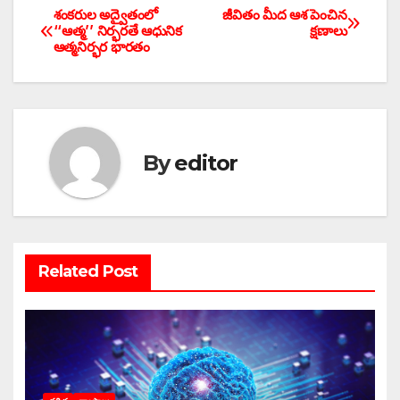
e
er
s
e
శంకరుల అద్వైతంలో
జీవితం మీద ఆశ పెంచిన
Post
‘‘ఆత్మ’’ నిర్భరతే ఆధునిక
క్షణాలు
b
A
ఆత్మనిర్భర భారతం
navigation
o
p
o
p
k
By
editor
Related Post