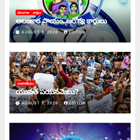
తెలంగాణ
వార్తలు
అలంకార ప్రాయం..ఆరోగ్య కార్డులు
AUGUST 3, 2026
EDITOR
సంపాదకీయం
యువత పయనమెటు?
AUGUST 3, 2026
EDITOR