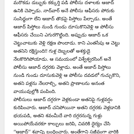
మరొకడు డబ్బుకు కక్కుర్తి పడి పోలీసు దళాలకు ఆజాద్‌
ఉనికి చెప్పాడు. నాద్‌వార్‌ అనే పోలీసు ఆఫీసరు పోరుకు
సంసిద్ధంగా లేని ఆజాద్‌ ‌తొడపై పిస్తోలు పేల్చాడు. అంతే
ఆజాద్‌ ‌పిస్తోలు నుండి గుండు దూసుకొనివెళ్లి ఆ పోలీసు
ఆఫీసరు చేయిని ఎగురగొట్టింది. అప్పుడు ఆజాద్‌ ఒక
చెట్టుచాటుకు వెళ్లి రక్షణ పొందాడు. కాని ఎంతసేపు ఆ చెట్టు
అతనిని రక్షిస్తుంది!! గుళ్ల దెబ్బలతో అశక్తుడై
నేలకొరిగిపోయాడు. ఆ సమయంలో విశ్వేశ్వరసింగ్‌ అనే
పోలీసు ఆజాద్‌ ‌దగ్గరకు వెళ్లాడు. అంతే ఆజాద్‌ ‌పిస్తోలు
నుండి గుండు దూసుకువెళ్లి ఆ పోలీసు దవడలో గుచ్చుకొని,
అతని పళ్లను నేలరాల్చి, అతని ప్రాణాలను అనంత
వాయువుల్లోకి పంపింది.
పోలీసులు ఆజాద్‌ ‌దగ్గరగా వెళ్లకుండా అతనిపై గుళ్లవర్షం
కురిపించారు. ఆజాద్‌ ‌చనిపోయినా అతని దగ్గరకు వెళ్లడానికి
భయపడి, అతని శవంమీదే వారి దగ్గరనున్న గుళ్లు
అయిపోయేవరకూ కాల్పులు జరిపి, చివరికి ధైర్యం చేసి
‘‘ఆజాద్‌’’ ‌శవాన్ని బంధించారు. అంతేగాని సజీవంగా వారికి