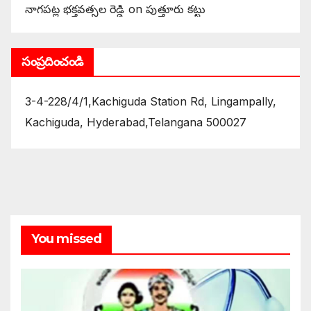
నాగపట్ల భక్తవత్సల రెడ్డి
on
పుత్తూరు కట్టు
సంప్రదించండి
3-4-228/4/1,Kachiguda Station Rd, Lingampally,
Kachiguda, Hyderabad,Telangana 500027
You missed