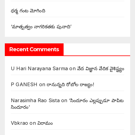
ధర్మ గంట మోగింది
‘మాతృత్వం నాగరికతకు పునాది’
Recent Comments
U Hari Narayana Sarma
on
వేద విజ్ఞాన వేదిక వైశిష్ట్యం
P GANESH
on
‌రానున్నది రోబోల రాజ్యం!
Narasimha Rao Sista
on
‘సిందూరం ఎల్లప్పుడూ పాపిట
సిందూరం’
Vbkrao
on
విరామం