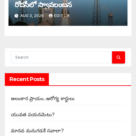
రోదసీలో స్వావలంబన
AUG 3, 2026
EDITOR
Recent Posts
అలంకార ప్రాయం..ఆరోగ్య కార్డులు
యువత పయనమెటు?
మానవ మనుగడకే సవాలా?