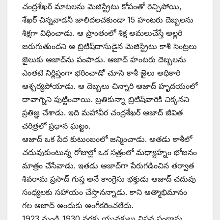
చంద్రశేఖర్‌ ‌మాటలను మెజిస్ట్రేటు కోపంతో రెచ్చిపోయి,
శేఖర్‌ ‌చిన్నవాడనీ జాలిదలచకుండా 15 హంటరు దెబ్బలను
శిక్షగా విధించాడు. ఆ ప్రాంతంలో శిక్ష అమలుచేస్తే అల్లరి
జరుగుతుందని ఆ బ్రిటిష్‌దాసుడైన మెజిస్ట్రేటు కాశీ సెంట్రలు
జైలుకు ఆజాద్‌ను పంపాడు. ఆజాద్‌ ‌హంటరు దెబ్బలను
ఎంతటి నిర్లిప్తంగా భరించాడో చూసి కాశీ జైలు అధికారి
ఆశ్చర్యపోయాడు. ఆ దెబ్బలు చిన్నారి ఆజాద్‌ ‌హృదయంలో
దావాగ్నిని పుట్టించాయి. బ్రతికున్నా బ్రిటిష్‌వారికి చిక్కనని
ప్రతిజ్ఞ చేశాడు. ఇది మహావీర చంద్రశేఖర్‌ ఆజాద్‌ ‌జీవిత
చరిత్రలో ప్రధాన ఘట్టం.
ఆజాద్‌ ఒక పేద కుటుంబంలో జన్మించాడు. అతడు కాశీలో
చదువుకుంటున్న రోజుల్లో ఒక సత్రంలో మధ్యాహ్నం భోజనం
మాత్రం చేసేవాడు. ఇతడు ఆజాద్‌గా పేరుగడించిన తర్వాత
శివరామ ప్రసాద్‌ ‌గుప్త అనే కాంగ్రెసు భక్తుడు ఆజాద్‌ ‌చదువు
సంధ్యలకు సహాయం చేస్తానన్నాడు. కాని ఆత్మాభిమానం
గల ఆజాద్‌ అం‌దుకు అంగీకరించలేదు.
1923 నుండి 1930 వరకు యువకులు విప్లవ పంథాను