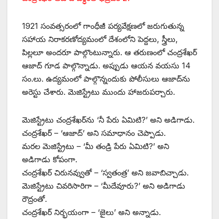
1921 ‌సంవత్సరంలో గాంధీజీ పర్యవేక్షణలో జరుగుతున్న
సహాయ నిరాకరణోద్యమంలో దేశంలోని పెద్దలు, స్త్రీలు,
పిల్లలూ అందరూ పాల్గొంటున్నారు. ఆ తరుణంలో చంద్రశేఖర్‌
ఆజాద్‌ ‌గూడ పాల్గొన్నాడు. అప్పుడు ఆయన వయసు 14
సం.లు. ఉద్యమంలో పాల్గొన్నందుకు పోలీసులు ఆజాద్‌ను
అరెస్టు చేశారు. మెజిస్ట్రేటు ముందు హాజరుపర్చారు.
మెజిస్ట్రేటు చంద్రశేఖర్‌ను ‘నీ పేరు ఏమిటి?’ అని అడిగాడు.
చంద్రశేఖర్‌ – ‘ఆజాద్‌’ అని సమాధానం చెప్పాడు.
మరల మెజిస్ట్రేటు – ‘మీ తండ్రి పేరు ఏమిటి?’ అని
అడిగాడు కోపంగా.
చంద్రశేఖర్‌ ‌చిరునవ్వుతో – ‘స్వతంత్ర’ అని జవాబిచ్చాడు.
మెజిస్ట్రేటు చివరిసారిగా – ‘మీదేవూరు?’ అని అడిగాడు
రౌద్రంతో.
చంద్రశేఖర్‌ ‌నిర్భయంగా – ‘జైలు’ అని అన్నాడు.