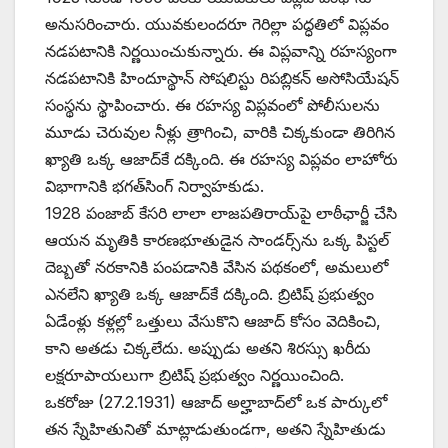
అనుసరించారు. యువకులందరూ గెరిల్లా పద్ధతిలో విప్లవం
నడపటానికి నిర్ణయించుకున్నారు. ఈ విప్లవాన్ని రహస్యంగా
నడపటానికి హిందూస్థాన్‌ ‌సోషలిస్టు రిపబ్లికన్‌ అసోసియేషన్‌
‌సంస్థను స్థాపించారు. ఈ రహస్య విప్లవంలో పోలీసులను
మూడు చెరువుల నీళ్లు త్రాగించి, వారికి చిక్కకుండా తిరిగిన
ఖ్యాతి ఒక్క ఆజాద్‌కే దక్కింది. ఈ రహస్య విప్లవం లాహోరు
విభాగానికి భగత్‌సింగ్‌ ‌నిర్వాహకుడు.
1928 పంజాబ్‌ ‌కేసరి లాలా లాజపతిరాయ్‌పై లాఠీఛార్జీ చేసి
ఆయన మృతికి కారణభూతుడైన సాండర్స్‌ను ఒక్క పిస్టల్‌
‌దెబ్బతో నరకానికి పంపడానికి వేసిన పథకంలో, అమలులో
ఎనలేని ఖ్యాతి ఒక్క ఆజాద్‌కే దక్కింది. బ్రిటిష్‌ ‌ప్రభుత్వం
ఏడేంళ్లు కళ్లల్లో ఒత్తులు వేసుకొని ఆజాద్‌ ‌కోసం వెదికించి,
కాని అతడు చిక్కలేదు. అప్పుడు అతని శిరస్సు ఖరీదు
లక్షరూపాయలుగా బ్రిటిష్‌ ‌ప్రభుత్వం నిర్ణయించింది.
ఒకరోజు (27.2.1931) ఆజాద్‌ అల్హాబాద్‌లో ఒక పార్కులో
తన స్నేహితునితో మాట్లాడుతుండగా, అతని స్నేహితుడు