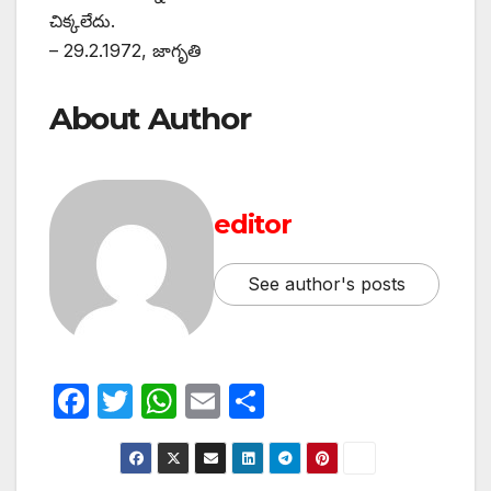
చిక్కలేదు.
– 29.2.1972, జాగృతి
About Author
editor
See author's posts
F
T
W
E
S
a
w
h
m
h
c
itt
at
ail
ar