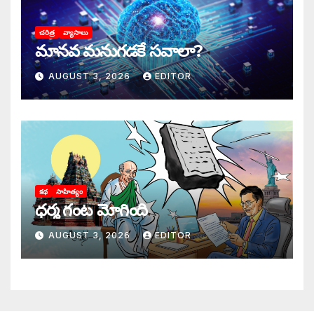
చరిత్ర
వ్యాసాలు
మానవ మనుగడకే సవాలా?
AUGUST 3, 2026
EDITOR
కథ
సాహిత్యం
ధర్మ గంట మోగింది
AUGUST 3, 2026
EDITOR