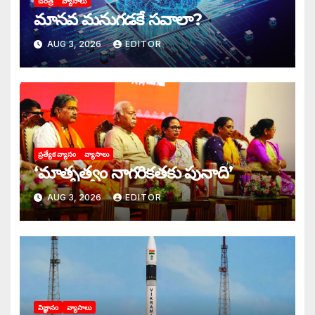
చరిత్ర
వ్యాసాలు
మానవ మనుగడకే సవాలా?
AUG 3, 2026
EDITOR
ప్రత్యేక వ్యాసం
వ్యాసాలు
‘మాతృత్వం నాగరికతకు పునాది’
AUG 3, 2026
EDITOR
విజ్ఞానం
వ్యాసాలు